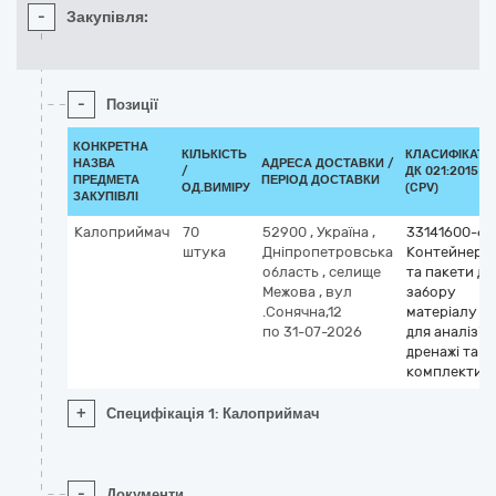
-
Закупівля:
-
Позиції
КОНКРЕТНА
КІЛЬКІСТЬ
КЛАСИФІКАТО
НАЗВА
АДРЕСА ДОСТАВКИ /
/
ДК 021:2015
ПРЕДМЕТА
ПЕРІОД ДОСТАВКИ
ОД.ВИМІРУ
(CPV)
ЗАКУПІВЛІ
Калоприймач
70
52900
,
Україна
,
33141600-6
штука
Дніпропетровська
Контейнери
область
,
селище
та пакети дл
Межова
,
вул
забору
.Сонячна,12
матеріалу
по 31-07-2026
для аналізів,
дренажі та
комплекти
+
Специфікація 1: Калоприймач
-
Документи