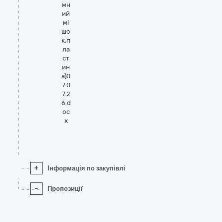
мн
ий
мі
шо
к,п
ла
ст
ин
а)0
7.0
7.2
6.d
oc
x
+
Інформація по закупівлі
-
Пропозиції