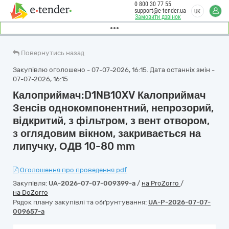
0 800 30 77 55
support@e-tender.ua
UK
Замовити дзвінок
Повернутись назад
Закупівлю оголошено - 07-07-2026, 16:15. Дата останніх змін -
07-07-2026, 16:15
Калоприймач:D1NВ10XV Калоприймач
Зенсів однокомпонентний, непрозорий,
відкритий, з фільтром, з вент отвором,
з оглядовим вікном, закривається на
липучку, ОДВ 10-80 mm
Оголошення про проведення.pdf
Закупівля:
UA-2026-07-07-009399-a
/
на ProZorro
/
на DoZorro
Рядок плану закупівлі та обґрунтування:
UA-P-2026-07-07-
009657-a