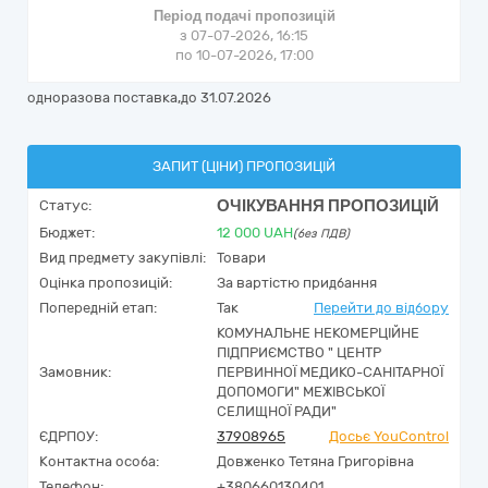
Період подачі пропозицій
з 07-07-2026, 16:15
по 10-07-2026, 17:00
одноразова поставка,до 31.07.2026
ЗАПИТ (ЦІНИ) ПРОПОЗИЦІЙ
ОЧІКУВАННЯ ПРОПОЗИЦІЙ
Статус:
Бюджет:
12 000
UAH
(без ПДВ)
Вид предмету закупівлі:
Товари
Оцінка пропозицій:
За вартістю придбання
Попередній етап:
Так
Перейти до відбору
КОМУНАЛЬНЕ НЕКОМЕРЦІЙНЕ
ПІДПРИЄМСТВО " ЦЕНТР
Замовник:
ПЕРВИННОЇ МЕДИКО-САНІТАРНОЇ
ДОПОМОГИ" МЕЖІВСЬКОЇ
СЕЛИЩНОЇ РАДИ"
ЄДРПОУ:
37908965
Досьє YouControl
Контактна особа:
Довженко Тетяна Григорівна
Телефон:
+380660130401