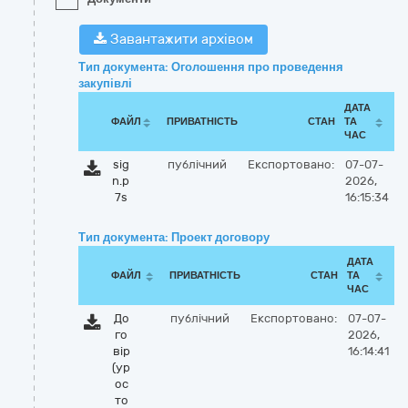
Завантажити архівом
Тип документа: Оголошення про проведення
закупівлі
ДАТА
ФАЙЛ
ПРИВАТНІСТЬ
СТАН
ТА
ЧАС
sig
публічний
Експортовано:
07-07-
n.p
2026,
7s
16:15:34
Тип документа: Проект договору
ДАТА
ФАЙЛ
ПРИВАТНІСТЬ
СТАН
ТА
ЧАС
До
публічний
Експортовано:
07-07-
го
2026,
вір
16:14:41
(ур
ос
то