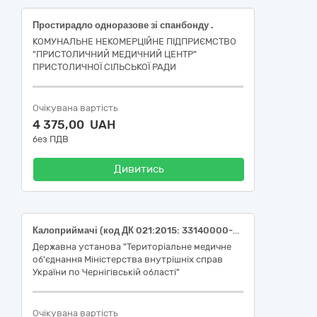
Простирадло одноразове зі спанбонду .
КОМУНАЛЬНЕ НЕКОМЕРЦІЙНЕ ПІДПРИЄМСТВО
"ПРИСТОЛИЧНИЙ МЕДИЧНИЙ ЦЕНТР"
ПРИСТОЛИЧНОЇ СІЛЬСЬКОЇ РАДИ
Очікувана вартість
4 375,00 UAH
без ПДВ
Дивитись
Калоприймачі (код ДК 021:2015: 33140000-3 Медичні матеріали, НК 024:2023: 31075 Калоприймач для кишкової стоми відкритого типу однокомпонентний, НК 031:2024: A1001010101 Однокомпонентні калоприймачі після колостомії для невтягнутої стоми, пласкі, без тканинного покриття)
Державна установа "Територіальне медичне
об'єднання Міністерства внутрішніх справ
України по Чернігівській області"
Очікувана вартість