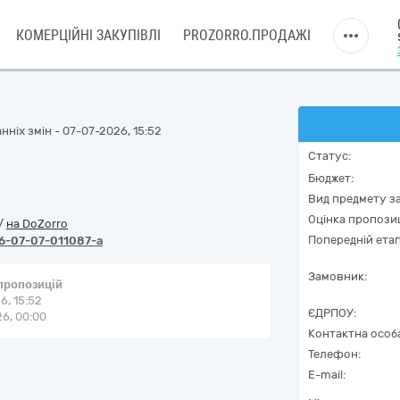
КОМЕРЦІЙНІ ЗАКУПІВЛІ
PROZORRO.ПРОДАЖІ
ніх змін - 07-07-2026, 15:52
Статус:
Бюджет:
Вид предмету за
Оцінка пропозиц
/
на DoZorro
Попередній етап
6-07-07-011087-a
Замовник:
 пропозицій
6, 15:52
ЄДРПОУ:
6, 00:00
Контактна особ
Телефон:
E-mail: