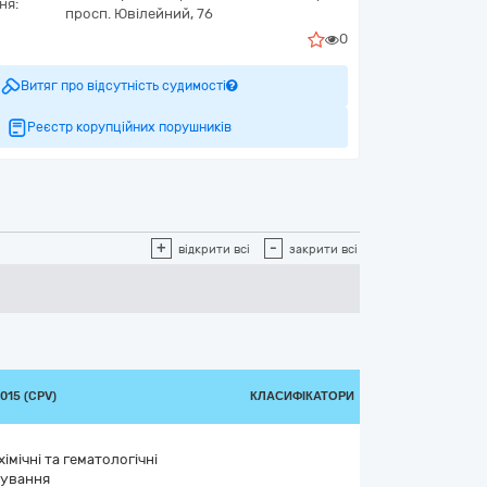
ня:
просп. Ювілейний, 76
0
Витяг про відсутність судимості
Реєстр корупційних порушників
+
-
відкрити всі
закрити всі
015 (CPV)
КЛАСИФІКАТОРИ
імічні та гематологічні
сування