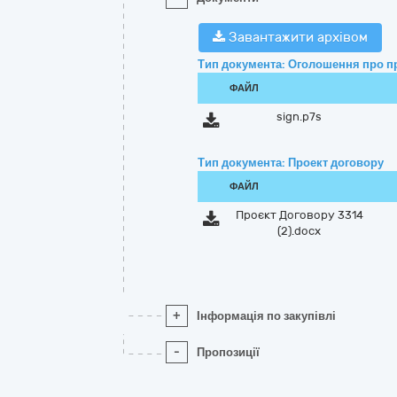
Завантажити архівом
Тип документа: Оголошення про п
ФАЙЛ
sign.p7s
Тип документа: Проект договору
ФАЙЛ
Проєкт Договору 3314
(2).docx
+
Інформація по закупівлі
-
Пропозиції