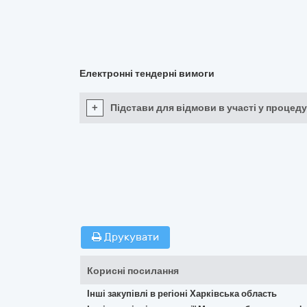
Електронні тендерні вимоги
+
Підстави для відмови в участі у процеду
Друкувати
Корисні посилання
Інші закупівлі в регіоні Харківська область