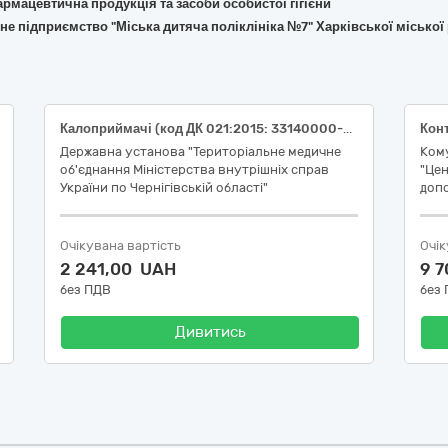
армацевтична продукція та засоби особистої гігієни
е підприємство "Міська дитяча поліклініка №7" Харківської міської
Калоприймачі (код ДК 021:2015: 33140000-3 Медичні матеріали, НК 024:2023: 31075 Калоприймач для кишкової стоми відкритого типу однокомпонентний, НК 031:2024: A1001010101 Однокомпонентні калоприймачі після колостомії для невтягнутої стоми, пласкі, без тканинного покриття)
Державна установа "Територіальне медичне
Ком
об'єднання Міністерства внутрішніх справ
"Цен
України по Чернігівській області"
допо
Очікувана вартість
Очік
2 241,00 UAH
9 
без ПДВ
без
Дивитись