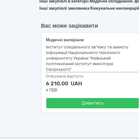
Інші закупівлі в категорії Медичне обладнання, ф
Інші закупівлі замовника Комунальне некомерційн
Вас може зацікавити
Медичні матеріали
Інститут спеціального зв"язку та захисту
інформації Національного технічного
університету України "Київський
політехнічний інститут імені Ігоря
Сікорського"
Очікувана вартість
6 210,00 UAH
з ПДВ
Дивитись