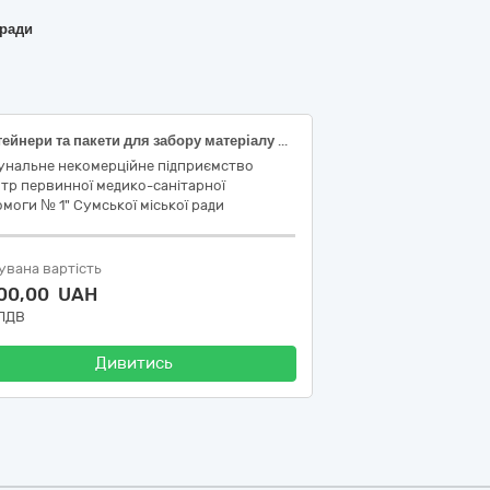
 ради
Контейнери та пакети для забору матеріалу для аналізів, дренажі та комплекти
унальне некомерційне підприємство
тр первинної медико-санітарної
моги № 1" Сумської міської ради
увана вартість
700,00 UAH
 ПДВ
Дивитись