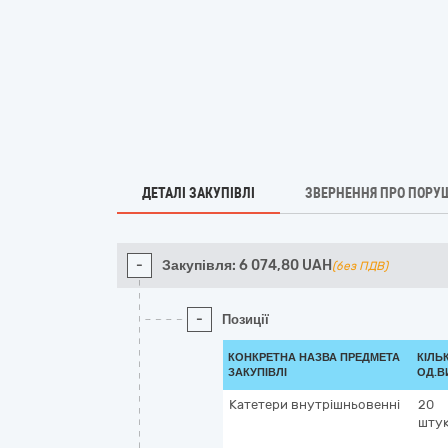
ДЕТАЛІ ЗАКУПІВЛІ
ЗВЕРНЕННЯ ПРО ПОРУ
-
Закупівля:
6 074,80
UAH
(без ПДВ)
-
Позиції
КОНКРЕТНА НАЗВА ПРЕДМЕТА
КІЛЬК
ЗАКУПІВЛІ
ОД.В
Катетери внутрішньовенні
20
шту