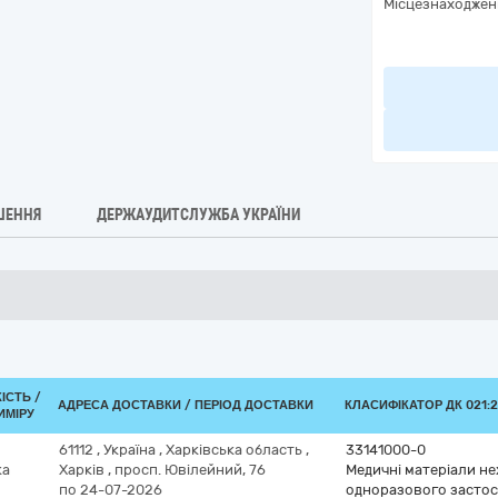
Місцезнаходжен
ШЕННЯ
ДЕРЖАУДИТСЛУЖБА УКРАЇНИ
ІСТЬ /
АДРЕСА ДОСТАВКИ / ПЕРІОД ДОСТАВКИ
КЛАСИФІКАТОР ДК 021:2
ИМІРУ
61112
,
Україна
,
Харківська область
,
33141000-0
ка
Харків
,
просп. Ювілейний, 76
Медичні матеріали нех
по 24-07-2026
одноразового засто