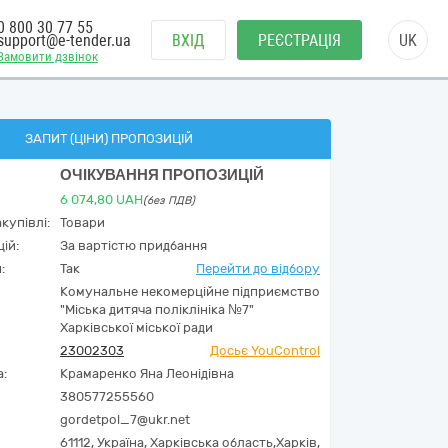
0 800 30 77 55
support@e-tender.ua
ВХІД
РЕЄСТРАЦІЯ
UK
Замовити дзвінок
ЗАПИТ (ЦІНИ) ПРОПОЗИЦІЙ
ОЧІКУВАННЯ ПРОПОЗИЦІЙ
6 074,80
UAH
(без ПДВ)
купівлі:
Товари
ій:
За вартістю придбання
:
Так
Перейти до відбору
Комунальне некомерційне підприємство
"Міська дитяча поліклініка №7"
Харківської міської ради
23002303
Досьє YouControl
а:
Крамаренко Яна Леонідівна
380577255560
gordetpol_7@ukr.net
61112,
Україна
,
Харківська область,
Харків,