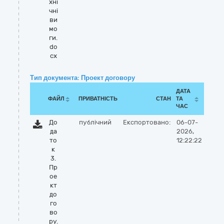
хні
чні
ви
мо
ги.
do
cx
Тип документа: Проект договору
ДАТА
ФАЙЛ
ПРИВАТНІСТЬ
СТАН
ТА
ЧАС
До
публічний
Експортовано:
06-07-
да
2026,
то
12:22:22
к
3.
Пр
ое
кт
до
го
во
ру.