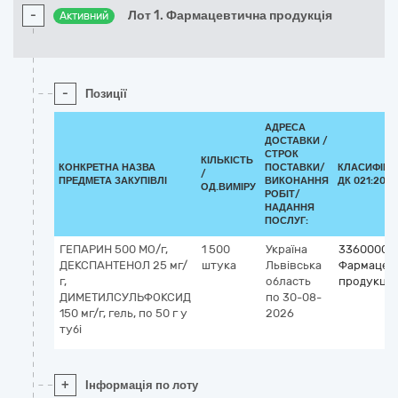
-
Лот 1. Фармацевтична продукція
Активний
-
Позиції
АДРЕСА
ДОСТАВКИ /
СТРОК
КІЛЬКІСТЬ
КОНКРЕТНА НАЗВА
ПОСТАВКИ/
КЛАСИФІКА
/
ПРЕДМЕТА ЗАКУПІВЛІ
ВИКОНАННЯ
ДК 021:2015
ОД.ВИМІРУ
РОБІТ/
НАДАННЯ
ПОСЛУГ:
ГЕПАРИН 500 МО/г,
1 500
Україна
33600000
ДЕКСПАНТЕНОЛ 25 мг/
штука
Львівська
Фармацев
г,
область
продукція
ДИМЕТИЛСУЛЬФОКСИД
по 30-08-
150 мг/г, гель, по 50 г у
2026
тубі
+
Інформація по лоту