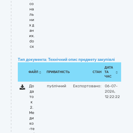
со
на
ль
ни
х д
ан
их.
do
cx
Тип документа: Технічний опис предмету закупівлі
ДАТА
ФАЙЛ
ПРИВАТНІСТЬ
СТАН
ТА
ЧАС
До
публічний
Експортовано:
06-07-
да
2026,
то
12:22:22
к
2.
Ме
ди
ко
-те