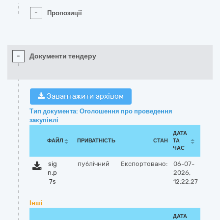
-
Пропозиції
-
Документи тендеру
Завантажити архівом
Тип документа: Оголошення про проведення
закупівлі
ДАТА
ФАЙЛ
ПРИВАТНІСТЬ
СТАН
ТА
ЧАС
sig
публічний
Експортовано:
06-07-
n.p
2026,
7s
12:22:27
Інші
ДАТА