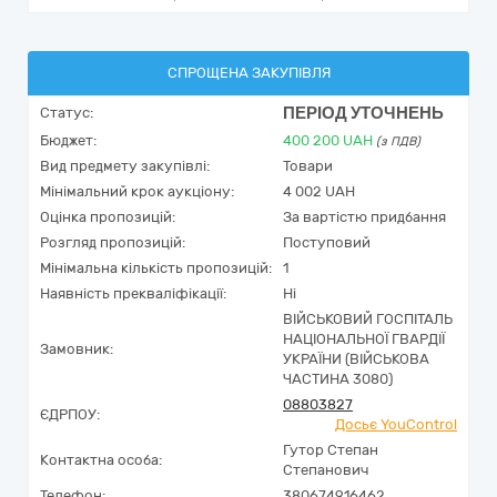
СПРОЩЕНА ЗАКУПІВЛЯ
ПЕРІОД УТОЧНЕНЬ
Статус:
Бюджет:
400 200
UAH
(з ПДВ)
Вид предмету закупівлі:
Товари
Мінімальний крок аукціону:
4 002 UAH
Оцінка пропозицій:
За вартістю придбання
Розгляд пропозицій:
Поступовий
Мінімальна кількість пропозицій:
1
Наявність прекваліфікації:
Ні
ВІЙСЬКОВИЙ ГОСПІТАЛЬ
НАЦІОНАЛЬНОЇ ГВАРДІЇ
Замовник:
УКРАЇНИ (ВІЙСЬКОВА
ЧАСТИНА 3080)
08803827
ЄДРПОУ:
Досьє YouControl
Гутор Степан
Контактна особа:
Степанович
Телефон:
380674916462