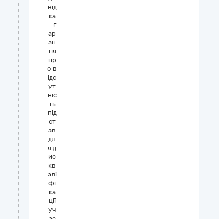
від
ка
– г
ар
ан
тія
пр
о в
ідс
ут
ніс
ть
під
ст
ав
дл
я д
ис
кв
алі
фі
ка
ції
уч
ас