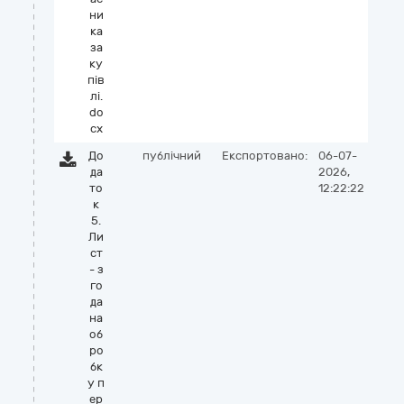
ни
ка
за
ку
пів
лі.
do
cx
До
публічний
Експортовано:
06-07-
да
2026,
то
12:22:22
к
5.
Ли
ст
- з
го
да
на
об
ро
бк
у п
ер