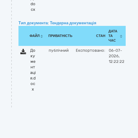
do
cx
Тип документа: Тендерна документація
ДАТА
ФАЙЛ
ПРИВАТНІСТЬ
СТАН
ТА
ЧАС
До
публічний
Експортовано:
06-07-
ку
2026,
ме
12:22:22
нт
аці
я.d
oc
x