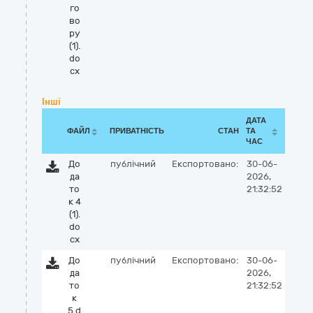
го
во
ру
(1).
do
cx
Інші
ДАТА
ФАЙЛ
ПРИВАТНІСТЬ
СТАН
ТА
ЧАС
До
публічний
Експортовано:
30-06-
да
2026,
то
21:32:52
к 4
(1).
do
cx
До
публічний
Експортовано:
30-06-
да
2026,
то
21:32:52
к
5.d