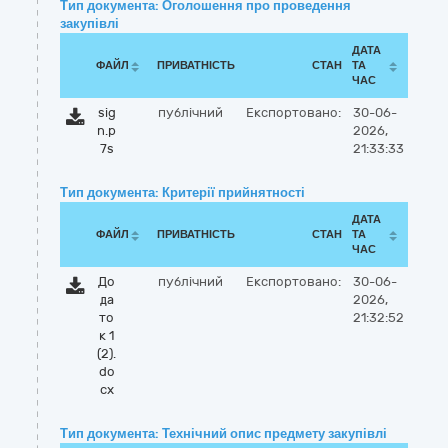
Тип документа: Оголошення про проведення
закупівлі
ДАТА
ФАЙЛ
ПРИВАТНІСТЬ
СТАН
ТА
ЧАС
sig
публічний
Експортовано:
30-06-
n.p
2026,
7s
21:33:33
Тип документа: Критерії прийнятності
ДАТА
ФАЙЛ
ПРИВАТНІСТЬ
СТАН
ТА
ЧАС
До
публічний
Експортовано:
30-06-
да
2026,
то
21:32:52
к 1
(2).
do
cx
Тип документа: Технічний опис предмету закупівлі