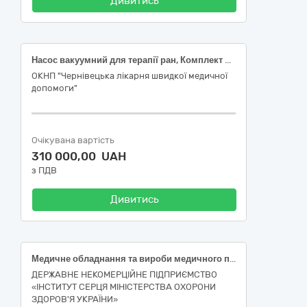
Дивитись
Насос вакуумний для терапії ран, Комплект для вакуумної терапії ран, Пильне полотно осцилярної пилки НК 024:2023 – 20395 Система лікування ран негативним тиском із живленням від мережі; НК 024:2023 – 47406 Пов'язка з піноматеріалу для системи лікування ран від'ємним тиском; НК 024:2023 – 47951 Полотно для хірургічної пилки, одноразового використання, стерильне
ОКНП "Чернівецька лікарня швидкої медичної
допомоги"
Очікувана вартість
310 000,00 UAH
з ПДВ
Дивитись
Медичне обладнання та вироби медичного призначення різні (ДК 021:2015 – 33190000-8) (код НК 024:2023 - 17605 Набір для системи підготування крові для аутотрансфузії; код НК 031:2024 - Z120104)
ДЕРЖАВНЕ НЕКОМЕРЦІЙНЕ ПІДПРИЄМСТВО
«ІНСТИТУТ СЕРЦЯ МІНІСТЕРСТВА ОХОРОНИ
ЗДОРОВ'Я УКРАЇНИ»