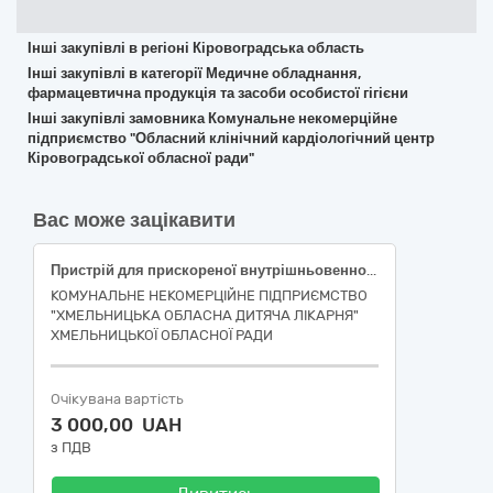
Інші закупівлі в регіоні Кіровоградська область
Інші закупівлі в категорії Медичне обладнання,
фармацевтична продукція та засоби особистої гігієни
Інші закупівлі замовника Комунальне некомерційне
підприємство "Обласний клінічний кардіологічний центр
Кіровоградської обласної ради"
Вас може зацікавити
Пристрій для прискореної внутрішньовенної інфузії під тиском (система швидкого введення розчинів/крові)
КОМУНАЛЬНЕ НЕКОМЕРЦІЙНЕ ПІДПРИЄМСТВО
"ХМЕЛЬНИЦЬКА ОБЛАСНА ДИТЯЧА ЛІКАРНЯ"
ХМЕЛЬНИЦЬКОЇ ОБЛАСНОЇ РАДИ
Очікувана вартість
3 000,00 UAH
з ПДВ