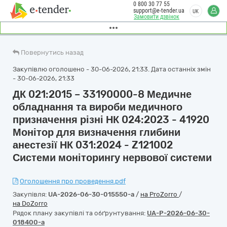
0 800 30 77 55
support@e-tender.ua
UK
Замовити дзвінок
Повернутись назад
Закупівлю оголошено - 30-06-2026, 21:33. Дата останніх змін
- 30-06-2026, 21:33
ДК 021:2015 – 33190000-8 Медичне
обладнання та вироби медичного
призначення різні НК 024:2023 - 41920
Монітор для визначення глибини
анестезії НК 031:2024 - Z121002
Системи моніторингу нервової системи
Оголошення про проведення.pdf
Закупівля:
UA-2026-06-30-015550-a
/
на ProZorro
/
на DoZorro
Рядок плану закупівлі та обґрунтування:
UA-P-2026-06-30-
018400-a