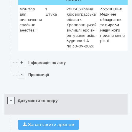
Монітор
1
25030
Україна
33190000-8
К
для
штука
Кіровоградська
Медичне
G
визначення
область
обладнання
4
глибини
Кропивницький
та вироби
д
анестезії
вулиця Героїв-
медичного
в
рятувальників,
призначення
г
будинок 1-А
різні
а
по 30-09-2026
+
Інформація по лоту
-
Пропозиції
-
Документи тендеру
Завантажити архівом