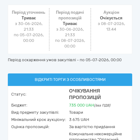
Період уточнень
Період подачі
Аукціон
Триває
пропозицій
Очікується
з 30-06-2026,
Триває
з
08-07-2026,
21:33
з 30-06-2026,
13:44
по 05-07-2026,
21:33
00:00
по 08-07-2026,
00:00
Період оскарження умов закупівлі - по
05-07-2026, 00:00
ВІДКРИТІ ТОРГИ З ОСОБЛИВОСТЯМИ
ОЧІКУВАННЯ
Статус:
ПРОПОЗИЦІЙ
Бюджет:
735 000
UAH
(без ПДВ)
Вид предмету закупівлі:
Товари
Мінімальний крок аукціону:
3 675 UAH
Оцінка пропозицій:
За вартістю придбання
Комунальне некомерційне
підприємство "Обласний