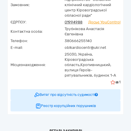
Замовник:
клінічний кардіологічний
центр Кіровоградської
обласної ради"
ЄДРПОУ:
01994988
Досьє YouControl
Трубнікова Анастасія
Контактна особа:
Євгенівна
Телефон:
380666255140
E-mail:
oblkardiocentr@ukr.net
25030,
Україна
,
Кіровоградська
Місцезнаходження:
область,
Кропивницький,
вулиця Героїв-
рятувальників, будинок 1-А
1
Витяг про відсутність судимості
Реєстр корупційних порушників