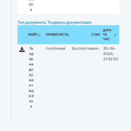
oc
x
Тип документа: Тендерна документація
ДАТА
ФАЙЛ
ПРИВАТНІСТЬ
СТАН
ТА
ЧАС
Те
публічний
Експортовано:
30-06-
нд
2026,
ер
21:32:52
на
до
ку
ме
нт
аці
я.d
oc
x