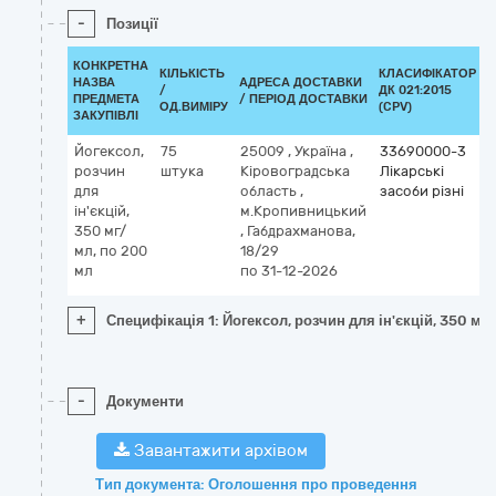
-
Позиції
КОНКРЕТНА
КІЛЬКІСТЬ
КЛАСИФІКАТОР
НАЗВА
АДРЕСА ДОСТАВКИ
/
ДК 021:2015
К
ПРЕДМЕТА
/ ПЕРІОД ДОСТАВКИ
ОД.ВИМІРУ
(CPV)
ЗАКУПІВЛІ
Йогексол,
75
25009
,
Україна
,
33690000-3
розчин
штука
Кіровоградська
Лікарські
для
область
,
засоби різні
i
ін'єкцій,
м.Кропивницький
350 мг/
,
Габдрахманова,
мл, по 200
18/29
мл
по 31-12-2026
+
Специфікація 1: Йогексол, розчин для ін'єкцій, 350 мг
-
Документи
Завантажити архівом
Тип документа: Оголошення про проведення