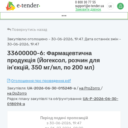
0 800 30 77 55
support@e-tender.ua
UK
Замовити дзвінок
Повернутись назад
Закупівлю оголошено - 30-06-2026, 19:47. Дата останніх змін -
30-06-2026, 19:47
33600000-6: Фармацевтична
продукція (Йогексол, розчин для
ін'єкцій, 350 мг/мл, по 200 мл)
Оголошення про проведення.pdf
Закупівля:
UA-2026-06-30-015248-a
/
на ProZorro
/
на DoZorro
Рядок плану закупівлі та обґрунтування:
UA-P-2026-06-30-
018094-a
Період подачі пропозицій
з 30-06-2026, 19:47