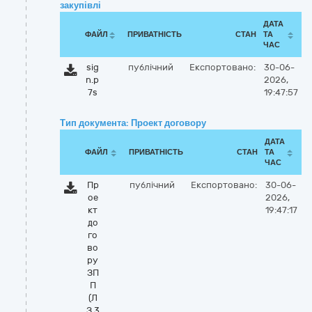
закупівлі
ДАТА
ФАЙЛ
ПРИВАТНІСТЬ
СТАН
ТА
ЧАС
sig
публічний
Експортовано:
30-06-
n.p
2026,
7s
19:47:57
Тип документа: Проект договору
ДАТА
ФАЙЛ
ПРИВАТНІСТЬ
СТАН
ТА
ЧАС
Пр
публічний
Експортовано:
30-06-
ое
2026,
кт
19:47:17
до
го
во
ру
ЗП
П
(Л
З 3