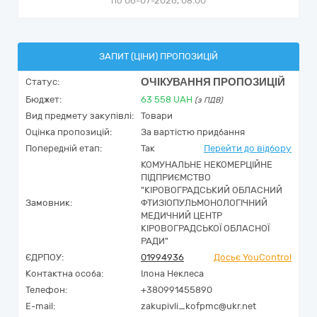
по 06-07-2026, 08:00
ЗАПИТ (ЦІНИ) ПРОПОЗИЦІЙ
ОЧІКУВАННЯ ПРОПОЗИЦІЙ
Статус:
Бюджет:
63 558
UAH
(з ПДВ)
Вид предмету закупівлі:
Товари
Оцінка пропозицій:
За вартістю придбання
Попередній етап:
Так
Перейти до відбору
КОМУНАЛЬНЕ НЕКОМЕРЦІЙНЕ
ПІДПРИЄМСТВО
"КІРОВОГРАДСЬКИЙ ОБЛАСНИЙ
Замовник:
ФТИЗІОПУЛЬМОНОЛОГІЧНИЙ
МЕДИЧНИЙ ЦЕНТР
КІРОВОГРАДСЬКОЇ ОБЛАСНОЇ
РАДИ"
ЄДРПОУ:
01994936
Досьє YouControl
Контактна особа:
Ілона Неклеса
Телефон:
+380991455890
E-mail:
zakupivli_kofpmc@ukr.net