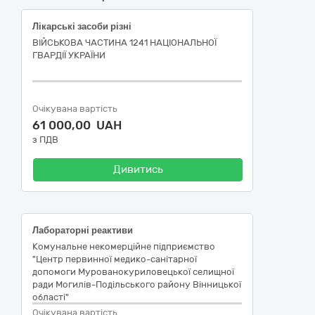
Лікарські засоби різні
ВІЙСЬКОВА ЧАСТИНА 1241 НАЦІОНАЛЬНОЇ
ГВАРДІЇ УКРАЇНИ
Очікувана вартість
61 000,00 UAH
з ПДВ
Дивитись
Лабораторні реактиви
Комунальне некомерційне підприємство
"Центр первинної медико-санітарної
допомоги Мурованокуриловецької селищної
ради Могилів-Подільського району Вінницької
області"
Очікувана вартість