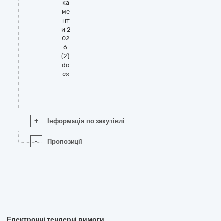
ка
ме
нт
и 2
02
6.
(2).
do
cx
+
Інформація по закупівлі
-
Пропозиції
Електронні тендерні вимоги