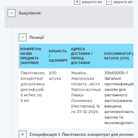
+
-
відкрити всі
закрити всі
-
Закупівля:
-
Позиції
КОНКРЕТНА
АДРЕСА
КІЛЬКІСТЬ
НАЗВА
ДОСТАВКИ /
КЛАСИФІКАТОР ДК
/
ПРЕДМЕТА
ПЕРІОД
021:2015 (CPV)
ОД.ВИМІРУ
ЗАКУПІВЛІ
ДОСТАВКИ
Паклітаксел,
200
Україна
,
33650000-1
концентрат
штука
Херсонська
Загальні
для розчину
область
,
місто
протиінфекційні
для інфузій,
Херсон,вулиця
засоби для
6 мг/мл, по
Левка-
системного
5 мл
Лукяненко
застосування,
(Нестерова), 1а
вакцини,
по 31-12-2026
антинеопластичн
засоби та
імуномодулятор
+
Специфікація 1: Паклітаксел, концентрат для розчину д