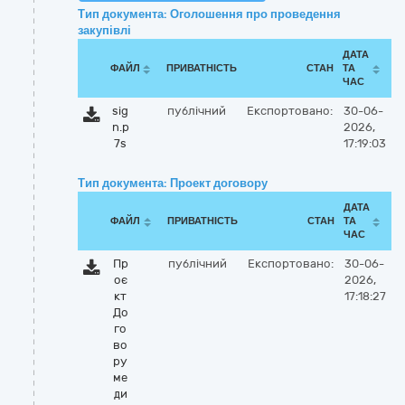
Тип документа: Оголошення про проведення
закупівлі
ДАТА
ФАЙЛ
ПРИВАТНІСТЬ
СТАН
ТА
ЧАС
sig
публічний
Експортовано:
30-06-
n.p
2026,
7s
17:19:03
Тип документа: Проект договору
ДАТА
ФАЙЛ
ПРИВАТНІСТЬ
СТАН
ТА
ЧАС
Пр
публічний
Експортовано:
30-06-
оє
2026,
кт
17:18:27
До
го
во
ру
ме
ди