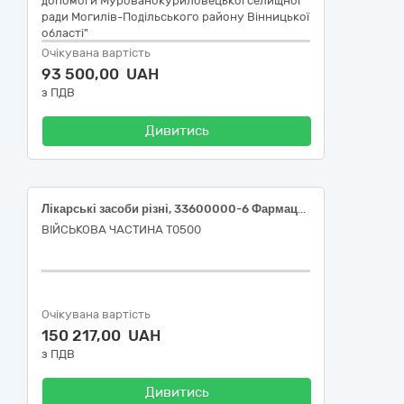
допомоги Мурованокуриловецької селищної
ради Могилів-Подільського району Вінницької
області"
Очікувана вартість
93 500,00 UAH
з ПДВ
Дивитись
Лікарські засоби різні, 33600000-6 Фармацевтична продукція за ДК 021:2015
ВІЙСЬКОВА ЧАСТИНА Т0500
Очікувана вартість
150 217,00 UAH
з ПДВ
Дивитись