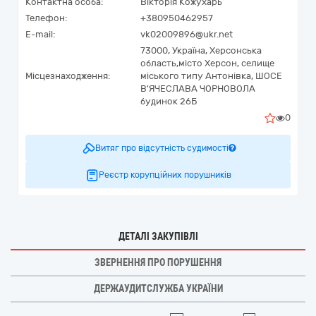
Контактна особа:
Вікторія Кожухарь
Телефон:
+380950462957
E-mail:
vk02009896@ukr.net
73000,
Україна
,
Херсонська
область,
місто Херсон, селище
Місцезнаходження:
міського типу Антонівка,
ШОСЕ
В'ЯЧЕСЛАВА ЧОРНОВОЛА
будинок 26Б
0
Витяг про відсутність судимості
Реєстр корупційних порушників
ДЕТАЛІ ЗАКУПІВЛІ
ЗВЕРНЕННЯ ПРО ПОРУШЕННЯ
ДЕРЖАУДИТСЛУЖБА УКРАЇНИ