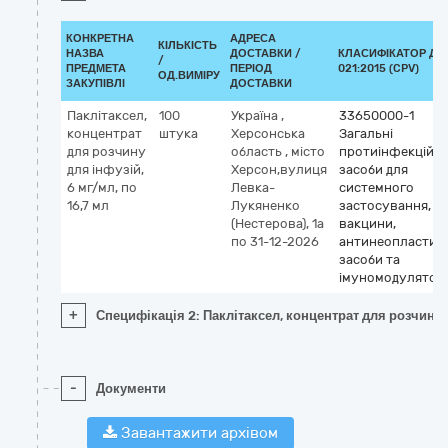
КОНКРЕТНА
АДРЕСА
КІЛЬКІСТЬ
НАЗВА
ДОСТАВКИ /
КЛАСИФІКАТОР ДК
/
ПРЕДМЕТА
ПЕРІОД
021:2015 (CPV)
ОД.ВИМІРУ
ЗАКУПІВЛІ
ДОСТАВКИ
Паклітаксел,
100
Україна
,
33650000-1
концентрат
штука
Херсонська
Загальні
для розчину
область
,
місто
протиінфекційні
для інфузій,
Херсон,вулиця
засоби для
6 мг/мл, по
Левка-
системного
16,7 мл
Лукяненко
застосування,
(Нестерова), 1а
вакцини,
по 31-12-2026
антинеопластичн
засоби та
імуномодулятор
+
Специфікація 2: Паклітаксел, концентрат для розчину д
-
Документи
Завантажити архівом