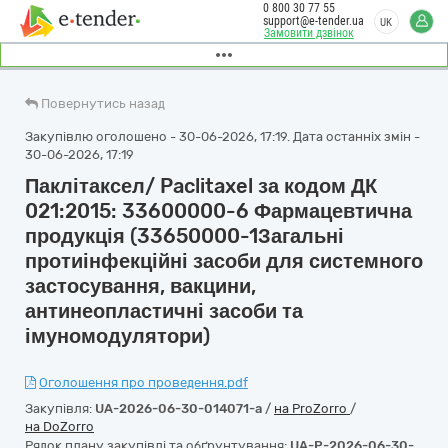
0 800 30 77 55
support@e-tender.ua
UK
Замовити дзвінок
Повернутись назад
Закупівлю оголошено - 30-06-2026, 17:19. Дата останніх змін -
30-06-2026, 17:19
Паклітаксел/ Paclitaxel за кодом ДК
021:2015: 33600000-6 Фармацевтична
продукція (33650000-1Загальні
протиінфекційні засоби для системного
застосування, вакцини,
антинеопластичні засоби та
імуномодулятори)
Оголошення про проведення.pdf
Закупівля:
UA-2026-06-30-014071-a
/
на ProZorro
/
на DoZorro
Рядок плану закупівлі та обґрунтування:
UA-P-2026-06-30-