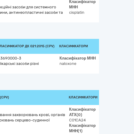
Класифікатор
кційні засоби для системного
МНН
ини, антинеопластичні засоби та
cisplatin
ЛАСИФІКАТОР ДК 021:2015 (CPV)
КЛАСИФІКАТОРИ
33690000-3
Класифікатор
МНН
ікарські засоби різні
naloxone
(CPV)
КЛАСИФІКАТОРИ
Класифікатор
ування захворювань крові, органів
АТХ
(0)
рювань серцево-судинної
C01CA24
Класифікатор
МНН
(1)