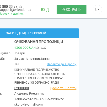
0 800 30 77 55
support@e-tender.ua
ВХІД
РЕЄСТРАЦІЯ
UK
Замовити дзвінок
ЗАПИТ (ЦІНИ) ПРОПОЗИЦІЙ
ОЧІКУВАННЯ ПРОПОЗИЦІЙ
1 300 000
UAH
(з ПДВ)
купівлі:
Товари
ій:
За вартістю придбання
:
Так
Перейти до відбору
КОМУНАЛЬНЕ ПІДПРИЄМСТВО
"РІВНЕНСЬКА ОБЛАСНА КЛІНІЧНА
ЛІКАРНЯ ІМЕНІ ЮРІЯ СЕМЕНЮКА"
РІВНЕНСЬКОЇ ОБЛАСНОЇ РАДИ
02000010
Досьє YouControl
а:
Людмила Романчук
+380362643715, +380362281692
skprokl@gmail.com