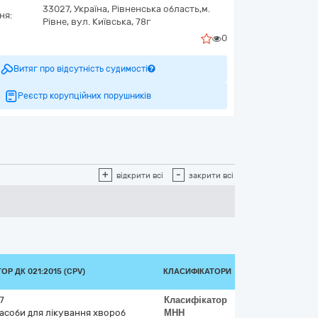
33027,
Україна
,
Рівненська область,
м.
ня:
Рівне,
вул. Київська, 78г
0
Витяг про відсутність судимості
Реєстр корупційних порушників
+
-
відкрити всі
закрити всі
Р ДК 021:2015 (CPV)
КЛАСИФІКАТОРИ
7
Класифікатор
засоби для лікування хвороб
МНН