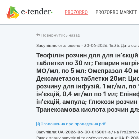
PROZORRO
PROZORRO MARKET
Повернутись назад
Закупівлю оголошено - 30-06-2026, 16:36. Дата оста
Теофілін розчин для для ін'єкці
таблетки по 30 мг; Гепарин натрі
МО/мл, по 5 мл; Омепразол 40 м
Дексаметазон,таблетки 20мг; Ци
розчину для інфузій, 1 мг/мл, по
ін'єкцій, 0,4 мг/мл по 1 мл; Епін
ін'єкцій, ампула; Глюкози розчин 
Транексамова кислота розчин для 
Оголошення про проведення.pdf
Закупівля:
UA-2026-06-30-013001-a
/
на ProZorro
Рядок плану закупівлі та обґрунтування:
UA-P-202