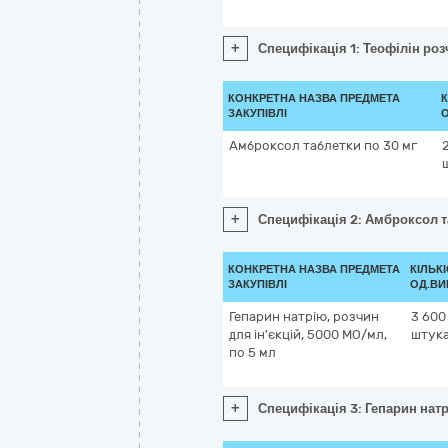
+
Специфікація 1: Теофілін роз
КОНКРЕТНА НАЗВА ПРЕДМЕТА
К
ЗАКУПІВЛІ
О
Амброксол таблетки по 30 мг
+
Специфікація 2: Амброксол т
КОНКРЕТНА НАЗВА ПРЕДМЕТА
КІЛЬКІ
ЗАКУПІВЛІ
ОД.ВИ
Гепарин натрію, розчин
3 600
для ін'єкцій, 5000 МО/мл,
штук
по 5 мл
+
Специфікація 3: Гепарин натр