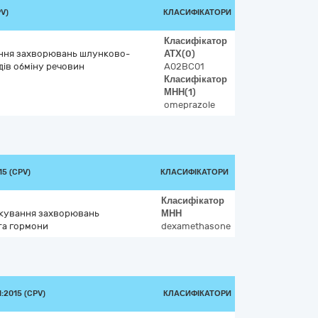
V)
КЛАСИФІКАТОРИ
Класифікатор
вання захворювань шлунково-
АТХ
(0)
дів обміну речовин
A02BC01
Класифікатор
МНН
(1)
omeprazole
5 (CPV)
КЛАСИФІКАТОРИ
Класифікатор
лікування захворювань
МНН
та гормони
dexamethasone
:2015 (CPV)
КЛАСИФІКАТОРИ