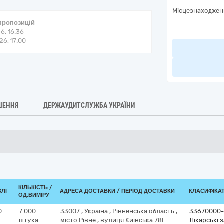
Місцезнаходжен
 пропозицій
6, 16:36
6, 17:00
ШЕННЯ
ДЕРЖАУДИТСЛУЖБА УКРАЇНИ
КІЛЬКІСТЬ /
ВЛІ
АДРЕСА ДОСТАВКИ / ПЕРІОД ДОСТАВКИ
КЛАСИФІКАТО
ОД.ВИМІРУ
0
7 000
33007
,
Україна
,
Рівненська область
,
33670000-
штука
місто Рівне
,
вулиця Київська 78Г
Лікарські 