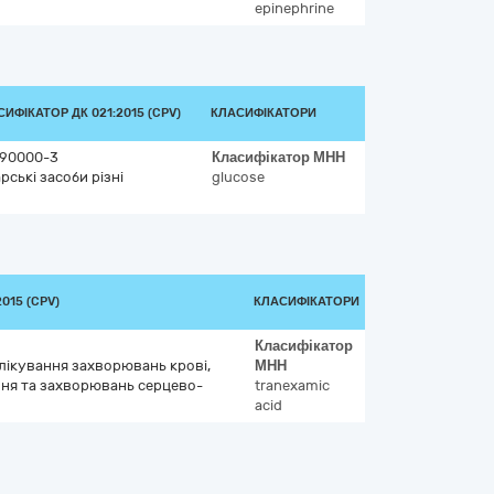
epinephrine
ИФІКАТОР ДК 021:2015 (CPV)
КЛАСИФІКАТОРИ
90000-3
Класифікатор
МНН
рські засоби різні
glucose
015 (CPV)
КЛАСИФІКАТОРИ
Класифікатор
 лікування захворювань крові,
МНН
ня та захворювань серцево-
tranexamic
acid