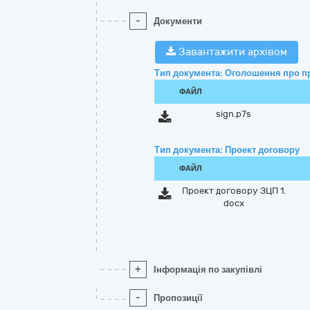
-
Документи
Завантажити архівом
Тип документа: Оголошення про п
ФАЙЛ
sign.p7s
Тип документа: Проект договору
ФАЙЛ
Проект договору ЗЦП 1.
docx
+
Інформація по закупівлі
-
Пропозиції