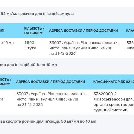
82 мг/мл, розчин для ін'єкцій, ампула
КІЛЬКІСТЬ /
ВЛІ
АДРЕСА ДОСТАВКИ / ПЕРІОД ДОСТАВКИ
КЛАС
ОД.ВИМІРУ
по 10 мл
1 500
33007
,
Україна
,
Рівненська область
,
336
штука
місто Рівне
,
вулиця Київська 78Г
Ліка
по 31-12-2026
ин для ін'єкцій 40 % по 10 мл
КІСТЬ /
АДРЕСА ДОСТАВКИ / ПЕРІОД ДОСТАВКИ
КЛАСИФІКАТОР ДК 021:2
ИМІРУ
33007
,
Україна
,
Рівненська область
,
33620000-2
ка
місто Рівне
,
вулиця Київська 78Г
Лікарські засоби для
по 31-12-2026
органів кровотворен
судинної системи
а кислота розчин для ін'єкцій, 50 мг/мл по 10 мл