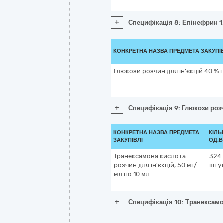
+
Специфікація 8: Епінефрин 1.
КОНКРЕТНА НАЗВА ПРЕДМЕТА ЗАКУПІ
Глюкози розчин для ін'єкцій 40 % 
+
Специфікація 9: Глюкози розч
КОНКРЕТНА НАЗВА ПРЕДМЕТА
КІЛЬ
ЗАКУПІВЛІ
ОД.В
Транексамова кислота
324
розчин для ін'єкцій, 50 мг/
шту
мл по 10 мл
+
Специфікація 10: Транексамов