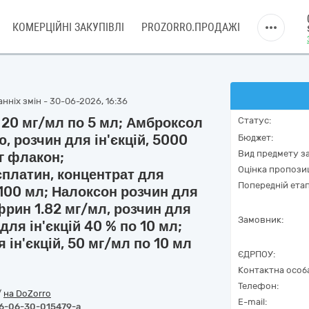
КОМЕРЦІЙНІ ЗАКУПІВЛІ
PROZORRO.ПРОДАЖІ
нніх змін - 30-06-2026, 16:36
й 20 мг/мл по 5 мл; Амброксол
Статус:
ю, розчин для ін'єкцій, 5000
Бюджет:
Вид предмету за
г флакон;
Оцінка пропозиц
сплатин, концентрат для
Попередній етап
 100 мл; Налоксон розчин для
ефрин 1.82 мг/мл, розчин для
Замовник:
для ін'єкцій 40 % по 10 мл;
ін'єкцій, 50 мг/мл по 10 мл
ЄДРПОУ:
Контактна особ
Телефон:
/
на DoZorro
E-mail:
6-06-30-015479-a