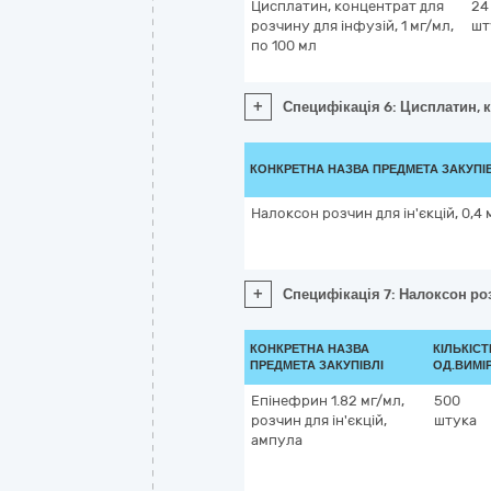
Цисплатин, концентрат для
24
розчину для інфузій, 1 мг/мл,
шт
по 100 мл
+
Специфікація 6: Цисплатин, к
КОНКРЕТНА НАЗВА ПРЕДМЕТА ЗАКУПІ
Налоксон розчин для ін'єкцій, 0,4 
+
Специфікація 7: Налоксон роз
КОНКРЕТНА НАЗВА
КІЛЬКІСТ
ПРЕДМЕТА ЗАКУПІВЛІ
ОД.ВИМІ
Епінефрин 1.82 мг/мл,
500
розчин для ін'єкцій,
штука
ампула