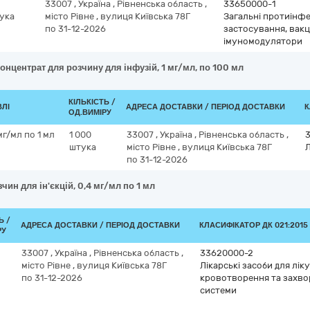
33007
,
Україна
,
Рівненська область
,
33650000-1
ука
місто Рівне
,
вулиця Київська 78Г
Загальні протиінфе
по 31-12-2026
застосування, вакц
імуномодулятори
онцентрат для розчину для інфузій, 1 мг/мл, по 100 мл
КІЛЬКІСТЬ /
ВЛІ
АДРЕСА ДОСТАВКИ / ПЕРІОД ДОСТАВКИ
К
ОД.ВИМІРУ
мг/мл по 1 мл
1 000
33007
,
Україна
,
Рівненська область
,
штука
місто Рівне
,
вулиця Київська 78Г
Л
по 31-12-2026
чин для ін'єкцій, 0,4 мг/мл по 1 мл
Ь /
АДРЕСА ДОСТАВКИ / ПЕРІОД ДОСТАВКИ
КЛАСИФІКАТОР ДК 021:2015 
РУ
33007
,
Україна
,
Рівненська область
,
33620000-2
місто Рівне
,
вулиця Київська 78Г
Лікарські засоби для лік
по 31-12-2026
кровотворення та захво
системи