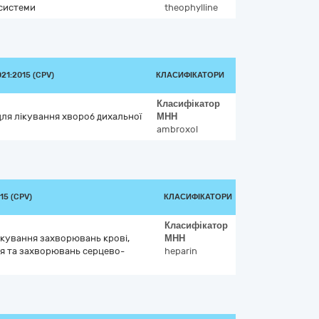
 системи
theophylline
1:2015 (CPV)
КЛАСИФІКАТОРИ
Класифікатор
для лікування хвороб дихальної
МНН
ambroxol
15 (CPV)
КЛАСИФІКАТОРИ
Класифікатор
лікування захворювань крові,
МНН
я та захворювань серцево-
heparin