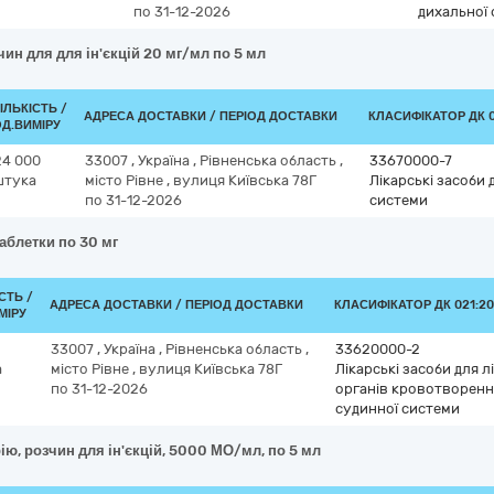
по 31-12-2026
дихальної
чин для для ін'єкцій 20 мг/мл по 5 мл
ІЛЬКІСТЬ /
АДРЕСА ДОСТАВКИ / ПЕРІОД ДОСТАВКИ
КЛАСИФІКАТОР ДК 02
Д.ВИМІРУ
24 000
33007
,
Україна
,
Рівненська область
,
33670000-7
штука
місто Рівне
,
вулиця Київська 78Г
Лікарські засоби 
по 31-12-2026
системи
аблетки по 30 мг
СТЬ /
АДРЕСА ДОСТАВКИ / ПЕРІОД ДОСТАВКИ
КЛАСИФІКАТОР ДК 021:20
МІРУ
33007
,
Україна
,
Рівненська область
,
33620000-2
а
місто Рівне
,
вулиця Київська 78Г
Лікарські засоби для 
по 31-12-2026
органів кровотворенн
судинної системи
ію, розчин для ін'єкцій, 5000 МО/мл, по 5 мл