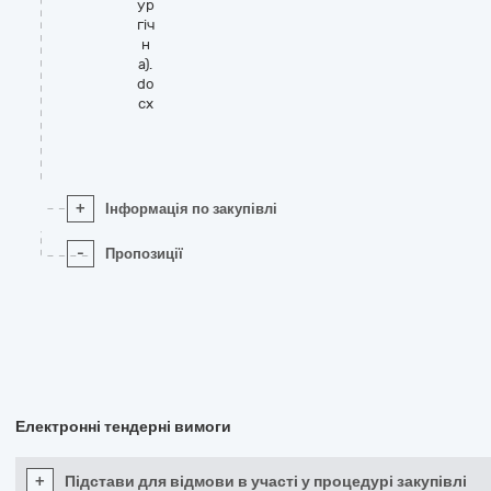
ур
гіч
н
а).
do
cx
+
Інформація по закупівлі
-
Пропозиції
Електронні тендерні вимоги
+
Підстави для відмови в участі у процедурі закупівлі