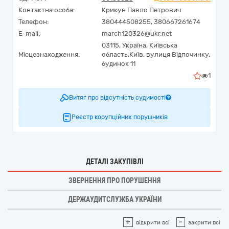
Контактна особа:
Крикун Павло Петрович
Телефон:
380444508255, 380667261674
E-mail:
march120326@ukr.net
03115,
Україна
,
Київська
Місцезнаходження:
область,
Київ,
вулиця Відпочинку,
будинок 11
1
Витяг про відсутність судимості
Реєстр корупційних порушників
ДЕТАЛІ ЗАКУПІВЛІ
ЗВЕРНЕННЯ ПРО ПОРУШЕННЯ
ДЕРЖАУДИТСЛУЖБА УКРАЇНИ
+
-
відкрити всі
закрити всі