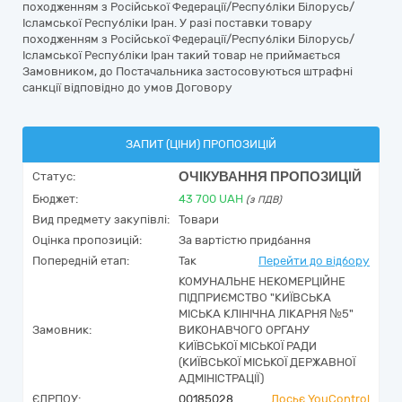
походженням з Російської Федерації/Республіки Білорусь/
Ісламської Республіки Іран. У разі поставки товару
походженням з Російської Федерації/Республіки Білорусь/
Ісламської Республіки Іран такий товар не приймається
Замовником, до Постачальника застосовуються штрафні
санкції відповідно до умов Договору
ЗАПИТ (ЦІНИ) ПРОПОЗИЦІЙ
ОЧІКУВАННЯ ПРОПОЗИЦІЙ
Статус:
Бюджет:
43 700
UAH
(з ПДВ)
Вид предмету закупівлі:
Товари
Оцінка пропозицій:
За вартістю придбання
Попередній етап:
Так
Перейти до відбору
КОМУНАЛЬНЕ НЕКОМЕРЦІЙНЕ
ПІДПРИЄМСТВО "КИЇВСЬКА
МІСЬКА КЛІНІЧНА ЛІКАРНЯ №5"
Замовник:
ВИКОНАВЧОГО ОРГАНУ
КИЇВСЬКОЇ МІСЬКОЇ РАДИ
(КИЇВСЬКОЇ МІСЬКОЇ ДЕРЖАВНОЇ
АДМІНІСТРАЦІЇ)
ЄДРПОУ:
00185028
Досьє YouControl