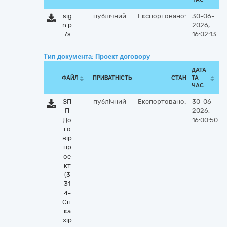
sig
публічний
Експортовано:
30-06-
n.p
2026,
7s
16:02:13
Тип документа: Проект договору
ДАТА
ФАЙЛ
ПРИВАТНІСТЬ
СТАН
ТА
ЧАС
ЗП
публічний
Експортовано:
30-06-
П
2026,
До
16:00:50
го
вір
пр
ое
кт
(3
31
4-
Сіт
ка
хір