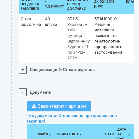
/
ДК 021:2015
КЛАСИ
ПРЕДМЕТА
ПЕРІОД
ОД.ВИМІРУ
(CPV)
ЗАКУПІВЛІ
ДОСТАВКИ
Сітка
40
03115
,
33141000-0
хірургічна
штука
Україна
,
м.
Медичні
Київ
,
матеріали
вулиця
нехімічні та
Відпочинку,
гематологічні
будинок 11
одноразового
по 31-12-
застосування
2026
+
Специфікація 2: Сітка хірургічна
-
Документи
Завантажити архівом
Тип документа: Оголошення про проведення
закупівлі
ДАТА
ФАЙЛ
ПРИВАТНІСТЬ
СТАН
ТА
ЧАС