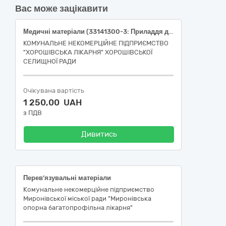
Вас може зацікавити
Медичні матеріали (33141300-3: Приладдя для венепункції та забору крові) Голки для встановлення катетера підключичного, 15 G, довжина 125 мм; Голки для забору крові, стандартна двостороння з візуальною камерою, діаметр 0.8 мм (21G), довжина 38 мм. 1250
КОМУНАЛЬНЕ НЕКОМЕРЦІЙНЕ ПІДПРИЄМСТВО
"ХОРОШІВСЬКА ЛІКАРНЯ" ХОРОШІВСЬКОЇ
СЕЛИЩНОЇ РАДИ
Очікувана вартість
1 250,00 UAH
з ПДВ
Дивитись
Перев’язувальні матеріали
Комунальне некомерційне підприємство
Миронівської міської ради "Миронівська
опорна багатопрофільна лікарня"