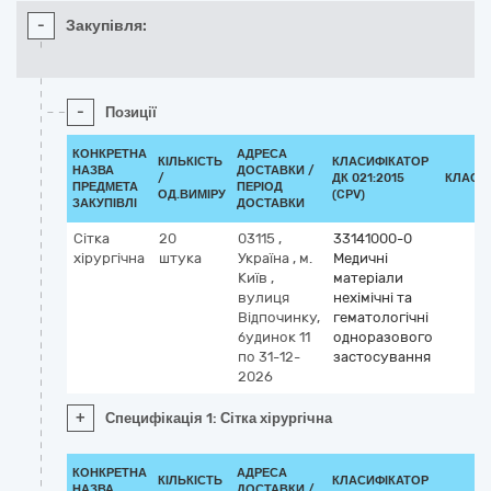
-
Закупівля:
-
Позиції
КОНКРЕТНА
АДРЕСА
КІЛЬКІСТЬ
КЛАСИФІКАТОР
НАЗВА
ДОСТАВКИ /
/
ДК 021:2015
КЛАСИ
ПРЕДМЕТА
ПЕРІОД
ОД.ВИМІРУ
(CPV)
ЗАКУПІВЛІ
ДОСТАВКИ
Сітка
20
03115
,
33141000-0
хірургічна
штука
Україна
,
м.
Медичні
Київ
,
матеріали
вулиця
нехімічні та
Відпочинку,
гематологічні
будинок 11
одноразового
по 31-12-
застосування
2026
+
Специфікація 1: Сітка хірургічна
КОНКРЕТНА
АДРЕСА
КІЛЬКІСТЬ
КЛАСИФІКАТОР
НАЗВА
ДОСТАВКИ /