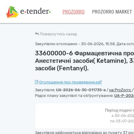
PROZORRO
PROZORRO MARKET
Повернутись назад
Закупівлю оголошено - 30-06-2026, 15:58. Дата оста
33600000-6 Фармацевтична прод
Анестетичні засоби( Ketamine), 
засоби (Fentanyl).
Оголошення про проведення.pdf
Закупівля:
UA-2026-06-30-011735-a
/
на ProZorro
Рядок плану закупівлі та обґрунтування:
UA-P-202
Період подачі
з 30-06-202
по 03-07-202
Закупівля здійснюється відповідно до пункту 37 роз