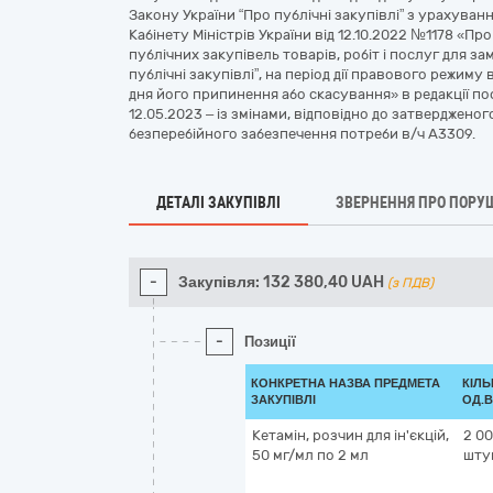
Закону України “Про публічні закупівлі” з урахув
Кабінету Міністрів України від 12.10.2022 №1178 «П
публічних закупівель товарів, робіт і послуг для з
публічні закупівлі”, на період дії правового режиму 
дня його припинення або скасування» в редакції пос
12.05.2023 – із змінами, відповідно до затверджено
безперебійного забезпечення потреби в/ч А3309.
ДЕТАЛІ ЗАКУПІВЛІ
ЗВЕРНЕННЯ ПРО ПОРУ
-
Закупівля:
132 380,40
UAH
(з ПДВ)
-
Позиції
КОНКРЕТНА НАЗВА ПРЕДМЕТА
КІЛЬ
ЗАКУПІВЛІ
ОД.В
Кетамін, розчин для ін'єкцій,
2 0
50 мг/мл по 2 мл
шту