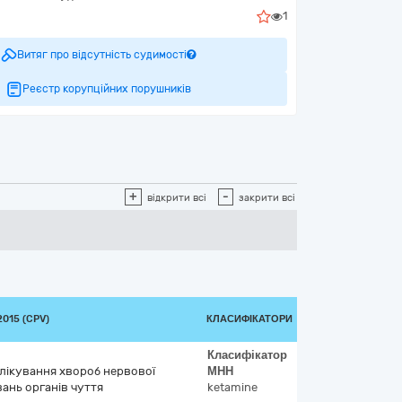
1
Витяг про відсутність судимості
Реєстр корупційних порушників
+
-
відкрити всі
закрити всі
015 (CPV)
КЛАСИФІКАТОРИ
Класифікатор
 лікування хвороб нервової
МНН
ань органів чуття
ketamine