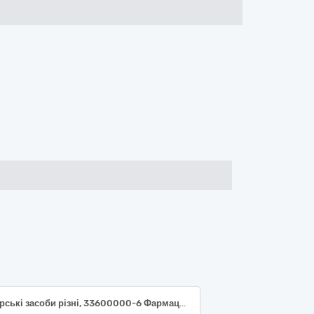
Лікарські засоби різні, 33600000-6 Фармацевтична продукція за ДК 021:2015