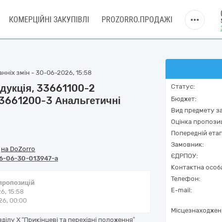
КОМЕРЦІЙНІ ЗАКУПІВЛІ
PROZORRO.ПРОДАЖІ
нніх змін - 30-06-2026, 15:58
укція, 33661100-2
Статус:
33661200-3 Анальгетичні
Бюджет:
Вид предмету за
Оцінка пропозиц
Попередній етап
Замовник:
/
на DoZorro
ЄДРПОУ:
6-06-30-013947-a
Контактна особ
Телефон:
 пропозицій
E-mail:
6, 15:58
6, 00:00
Місцезнаходжен
ділу Х “Прикінцеві та перехідні положення”