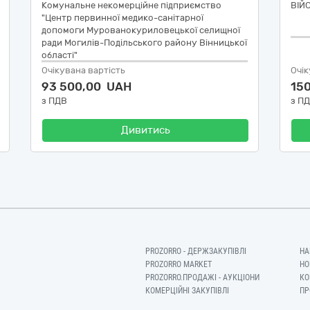
Комунальне некомерційне підприємство
ВІЙ
"Центр первинної медико-санітарної
допомоги Мурованокуриловецької селищної
ради Могилів-Подільського району Вінницької
області"
Очікувана вартість
Очік
93 500,00 UAH
15
з ПДВ
з П
Дивитись
PROZORRO - ДЕРЖЗАКУПІВЛІ
НА
PROZORRO MARKET
НО
PROZORRO.ПРОДАЖІ - АУКЦІОНИ
КО
КОМЕРЦІЙНІ ЗАКУПІВЛІ
ПР