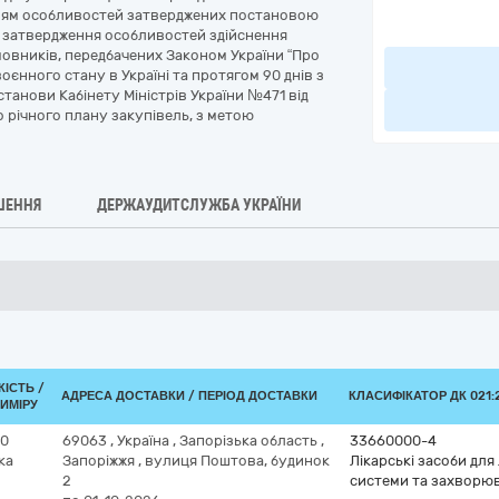
анням особливостей затверджених постановою
ро затвердження особливостей здійснення
амовників, передбачених Законом України “Про
воєнного стану в Україні та протягом 90 днів з
танови Кабінету Міністрів України №471 від
го річного плану закупівель, з метою
ШЕННЯ
ДЕРЖАУДИТСЛУЖБА УКРАЇНИ
КІСТЬ /
АДРЕСА ДОСТАВКИ / ПЕРІОД ДОСТАВКИ
КЛАСИФІКАТОР ДК 021:2
ИМІРУ
00
69063
,
Україна
,
Запорізька область
,
33660000-4
ка
Запоріжжя
,
вулиця Поштова, будинок
Лікарські засоби для
2
системи та захворюв