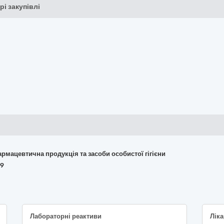
рі закупівлі
армацевтична продукція та засоби особистої гігієни
09
Лабораторні реактиви