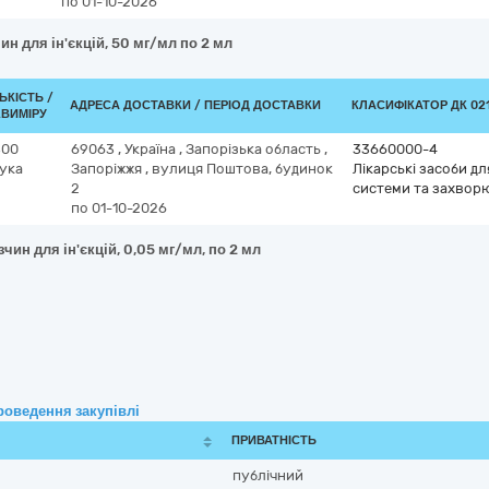
по 01-10-2026
ин для ін'єкцій, 50 мг/мл по 2 мл
ЬКІСТЬ /
АДРЕСА ДОСТАВКИ / ПЕРІОД ДОСТАВКИ
КЛАСИФІКАТОР ДК 021
.ВИМІРУ
300
69063
,
Україна
,
Запорізька область
,
33660000-4
ука
Запоріжжя
,
вулиця Поштова, будинок
Лікарські засоби д
2
системи та захворю
по 01-10-2026
чин для ін'єкцій, 0,05 мг/мл, по 2 мл
роведення закупівлі
ПРИВАТНІСТЬ
публічний