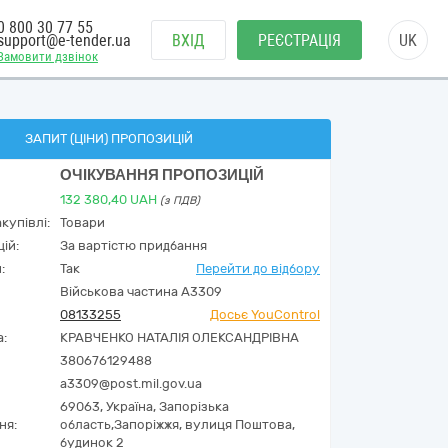
0 800 30 77 55
support@e-tender.ua
ВХІД
РЕЄСТРАЦІЯ
UK
Замовити дзвінок
ЗАПИТ (ЦІНИ) ПРОПОЗИЦІЙ
ОЧІКУВАННЯ ПРОПОЗИЦІЙ
132 380,40
UAH
(з ПДВ)
купівлі:
Товари
ій:
За вартістю придбання
:
Так
Перейти до відбору
Військова частина А3309
08133255
Досьє YouControl
а:
КРАВЧЕНКО НАТАЛІЯ ОЛЕКСАНДРІВНА
380676129488
a3309@post.mil.gov.ua
69063,
Україна
,
Запорізька
ня:
область,
Запоріжжя,
вулиця Поштова,
будинок 2