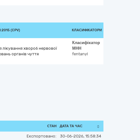
:2015 (CPV)
КЛАСИФІКАТОРИ
Класифікатор
ля лікування хвороб нервової
МНН
вань органів чуття
fentanyl
СТАН
ДАТА ТА ЧАС
Експортовано:
30-06-2026, 15:58:34