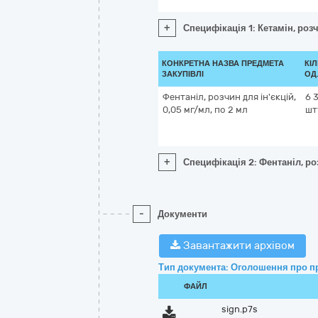
+
Специфікація 1: Кетамін, розч
КОНКРЕТНА НАЗВА ПРЕДМЕТА
КІЛ
ЗАКУПІВЛІ
ОД
Фентаніл, розчин для ін'єкцій,
6 
0,05 мг/мл, по 2 мл
шт
+
Специфікація 2: Фентаніл, роз
-
Документи
Завантажити архівом
Тип документа: Оголошення про п
ФАЙЛ
sign.p7s