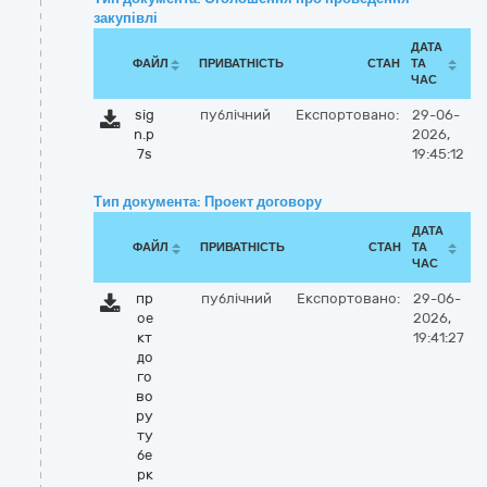
закупівлі
ДАТА
ФАЙЛ
ПРИВАТНІСТЬ
СТАН
ТА
ЧАС
sig
публічний
Експортовано:
29-06-
n.p
2026,
7s
19:45:12
Тип документа: Проект договору
ДАТА
ФАЙЛ
ПРИВАТНІСТЬ
СТАН
ТА
ЧАС
пр
публічний
Експортовано:
29-06-
ое
2026,
кт
19:41:27
до
го
во
ру
ту
бе
рк