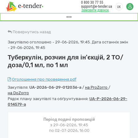
0 800 30 77 55
support@e-tender.ua
UK
Замовити дзвінок
Повернутись назад
Закупівлю оголошено - 29-06-2026, 19:45. Дата останніх змін
- 29-06-2026, 19:45
Туберкулін, розчин для ін'єкцій, 2 ТО/
доза/0,1 мл, по 1 мл
Оголошення про проведення.pdf
Закупівля:
UA-2026-06-29-012036-a
/
на ProZorro
/
на DoZorro
Рядок плану закупівлі та обґрунтування:
UA-P-2026-06-29-
014579-a
Період подачі пропозицій
з 29-06-2026, 19:45
по 02-07-2026, 16:00