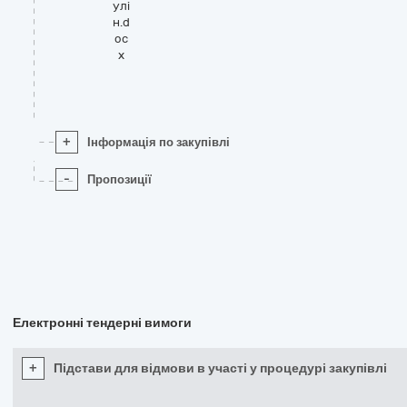
улі
н.d
oc
x
+
Інформація по закупівлі
-
Пропозиції
Електронні тендерні вимоги
+
Підстави для відмови в участі у процедурі закупівлі