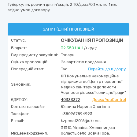
Туберкулін, розчин для ін'єкцій, 2 ТО/доза/0,1 мл, по 1 мл,
згідно умов договору
ЗАПИТ (ЦІНИ) ПРОПОЗИЦІЙ
ОЧІКУВАННЯ ПРОПОЗИЦІЙ
Статус:
Бюджет:
32 350
UAH
(з ПДВ)
Вид предмету закупівлі:
Товари
Оцінка пропозицій:
За вартістю придбання
Попередній етап:
Так
Перейти до відбору
КП Комунальне некомерційне
підприємство"Центр первинної
Замовник:
медико санітарної допомоги
Чорноострівської селищної ради"
ЄДРПОУ:
40333372
Досьє YouControl
Контактна особа:
Юзвина Марина Олегівна
Телефон:
+380967894993
E-mail:
kzpmsd2016@ukr.net
31310,
Україна
,
Хмельницька
Місцезнаходження:
область,
село Вовча Гора,