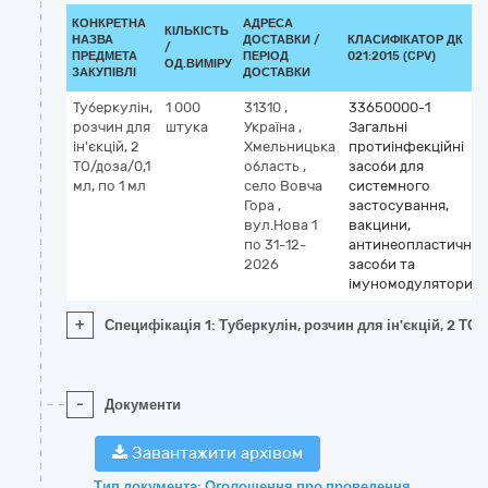
КОНКРЕТНА
АДРЕСА
КІЛЬКІСТЬ
НАЗВА
ДОСТАВКИ /
КЛАСИФІКАТОР ДК
/
ПРЕДМЕТА
ПЕРІОД
021:2015 (CPV)
ОД.ВИМІРУ
ЗАКУПІВЛІ
ДОСТАВКИ
Туберкулін,
1 000
31310
,
33650000-1
розчин для
штука
Україна
,
Загальні
ін'єкцій, 2
Хмельницька
протиінфекційні
ТО/доза/0,1
область
,
засоби для
мл, по 1 мл
село Вовча
системного
Гора
,
застосування,
вул.Нова 1
вакцини,
по 31-12-
антинеопластичні
2026
засоби та
імуномодулятори
+
Специфікація 1: Туберкулін, розчин для ін'єкцій, 2 ТО/
-
Документи
Завантажити архівом
Тип документа: Оголошення про проведення