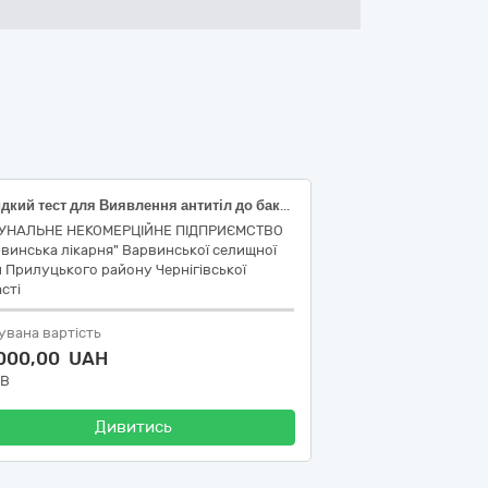
Швидкий тест для Виявлення антитіл до бактерії сифілісу, матеріал дослідження : Цільна кров, формат тесту: Тест-касета, специфічність від : 95 %, чутливість від : 95 %; Тести швидкі для визначення інфекційних захворювань: Призначення: виявлення антитіл до вірусу гепатиту С, вірусу гепатиту В, вірусу ВІЛ-1, вірусу ВІЛ-2, бактерії сифілісу, цільна кров, специфічність від 95%, чутливість від 95%, Тест-касета
УНАЛЬНЕ НЕКОМЕРЦІЙНЕ ПІДПРИЄМСТВО
винська лікарня" Варвинської селищної
 Прилуцького району Чернігівської
сті
увана вартість
 000,00 UAH
ДВ
Дивитись