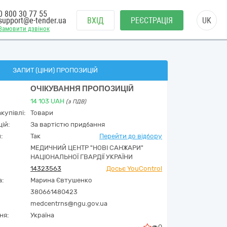
0 800 30 77 55
support@e-tender.ua
ВХІД
РЕЄСТРАЦІЯ
UK
Замовити дзвінок
ЗАПИТ (ЦІНИ) ПРОПОЗИЦІЙ
ОЧІКУВАННЯ ПРОПОЗИЦІЙ
14 103
UAH
(з ПДВ)
купівлі:
Товари
ій:
За вартістю придбання
:
Так
Перейти до відбору
МЕДИЧНИЙ ЦЕНТР "НОВІ САНЖАРИ"
НАЦІОНАЛЬНОЇ ГВАРДІЇ УКРАЇНИ
14323563
Досьє YouControl
а:
Марина Євтушенко
380661480423
medcentrns@ngu.gov.ua
ня:
Україна
0