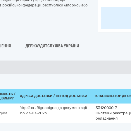
російської федерації, республіки білорусь або
ШЕННЯ
ДЕРЖАУДИТСЛУЖБА УКРАЇНИ
ЛЬКІСТЬ /
АДРЕСА ДОСТАВКИ / ПЕРІОД ДОСТАВКИ
КЛАСИФІКАТОР ДК 021
.ВИМІРУ
Україна
,
Відповідно до документації
33120000-7
тука
по 27-07-2026
Системи реєстрації
обладнання