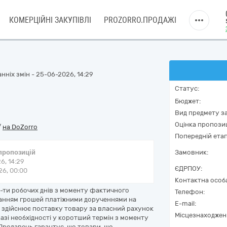
КОМЕРЦІЙНІ ЗАКУПІВЛІ
PROZORRO.ПРОДАЖІ
нніх змін - 25-06-2026, 14:29
Статус:
Бюджет:
Вид предмету за
Оцінка пропозиц
/
на DoZorro
Попередній етап
 пропозицій
Замовник:
6, 14:29
ЄДРПОУ:
6, 00:00
Контактна особ
-ти робочих днів з моменту фактичного
Телефон:
ванням грошей платіжними дорученнями на
E-mail:
 здійснює поставку товару за власний рахунок
Місцезнаходжен
 разі необхідності у коротший термін з моменту
. Продавець гарантує, що товари, що