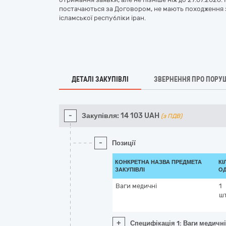
постачаються за Договором, не мають походження з 
ісламської республіки іран.
ДЕТАЛІ ЗАКУПІВЛІ
ЗВЕРНЕННЯ ПРО ПОРУ
-
Закупівля:
14 103
UAH
(з ПДВ)
-
Позиції
КОНКРЕТНА НАЗВА ПРЕДМЕТА
КІ
ЗАКУПІВЛІ
ОД
Ваги медичні
1
ш
+
Специфікація 1: Ваги медичні