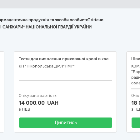
армацевтична продукція та засоби особистої гігієни
ВІ САНЖАРИ" НАЦІОНАЛЬНОЇ ГВАРДІЇ УКРАЇНИ
Тести для виявлення прихованої крові в калі: матеріал дослідження: фекалії, формат тесту: тест-карта, тест-касета, чутливість: 96.4-100%
КП "Нікопольська ДМЛ"НМР"
КОМ
"Вар
ради
обла
Очікувана вартість
Очік
14 000,00 UAH
18
з ПДВ
з П
Дивитись