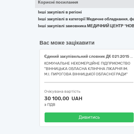
Корисні посилання
Інші закупівлі в регіоні
Інші закупівлі в категорії Медичне обладнання, ф
Інші закупівлі замовника МЕДИЧНИЙ ЦЕНТР "НО
Вас може зацікавити
Єдиний закупівельний словник ДК 021:2015 - 33120000-7 Системи реєстрації медичної інформації та дослідне обладнання (Тест-смужки до глюкометра: Bionime Rightest Elsa, об’єм зразка 0.7–0.8 мкл, час визначення 3–10 с, діапазон вимірювання 0.6–33.3 ммоль/л (НК 024:2023 53304 Глюкоза IVD (діагностика in vitro), набір, колориметрична тест-стрічка, експрес-аналіз; НК 031: 2024 - W0101060101 ТЕСТ-СМУЖКИ ДЛЯ ВИМІРЮВАННЯ РІВНЯ ГЛЮКОЗИ)
КОМУНАЛЬНЕ НЕКОМЕРЦІЙНЕ ПІДПРИЄМСТВО
"ВІННИЦЬКА ОБЛАСНА КЛІНІЧНА ЛІКАРНЯ ІМ.
М.І. ПИРОГОВА ВІННИЦЬКОЇ ОБЛАСНОЇ РАДИ"
Очікувана вартість
30 100,00 UAH
з ПДВ
Дивитись