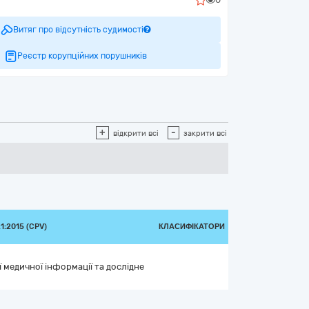
Витяг про відсутність судимості
Реєстр корупційних порушників
+
-
відкрити всі
закрити всі
:2015 (CPV)
КЛАСИФІКАТОРИ
 медичної інформації та дослідне