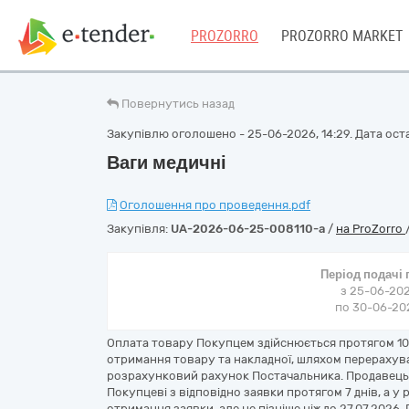
PROZORRO
PROZORRO MARKET
Повернутись назад
Закупівлю оголошено - 25-06-2026, 14:29. Дата оста
Ваги медичні
Оголошення про проведення.pdf
Закупівля:
UA-2026-06-25-008110-a
/
на ProZorro
Період подачі
з 25-06-202
по 30-06-202
Оплата товару Покупцем здійснюється протягом 10
отримання товару та накладної, шляхом перераху
розрахунковий рахунок Постачальника. Продавець
Покупцеві з відповідно заявки протягом 7 днів, а у
отримання заявки, але не пізніше ніж до 27.07.2026