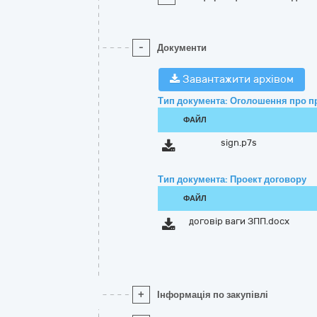
-
Документи
Завантажити архівом
Тип документа: Оголошення про п
ФАЙЛ
sign.p7s
Тип документа: Проект договору
ФАЙЛ
договір ваги ЗПП.docx
+
Інформація по закупівлі