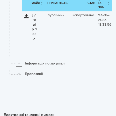
ФАЙЛ
ПРИВАТНІСТЬ
СТАН
ТА
ЧАС
До
публічний
Експортовано:
23-06-
го
2026,
ві
13:33:56
р.d
oc
x
+
Інформація по закупівлі
-
Пропозиції
Електронні тендерні вимоги