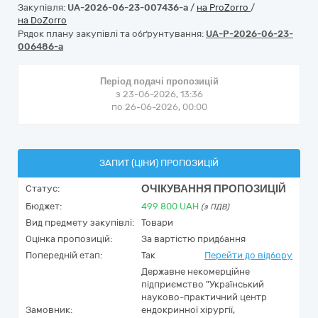
Закупівля:
UA-2026-06-23-007436-a
/
на ProZorro
/
на DoZorro
Рядок плану закупівлі та обґрунтування:
UA-P-2026-06-23-
006486-a
Період подачі пропозицій
з 23-06-2026, 13:36
по 26-06-2026, 00:00
ЗАПИТ (ЦІНИ) ПРОПОЗИЦІЙ
ОЧІКУВАННЯ ПРОПОЗИЦІЙ
Статус:
Бюджет:
499 800
UAH
(з ПДВ)
Вид предмету закупівлі:
Товари
Оцінка пропозицій:
За вартістю придбання
Попередній етап:
Так
Перейти до відбору
Державне некомерційне
підприємство "Український
науково-практичний центр
Замовник:
ендокринної хірургії,