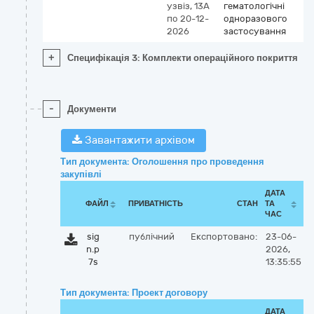
узвіз, 13А
гематологічні
по 20-12-
одноразового
2026
застосування
+
Специфікація 3: Комплекти операційного покриття
-
Документи
Завантажити архівом
Тип документа: Оголошення про проведення
закупівлі
ДАТА
ФАЙЛ
ПРИВАТНІСТЬ
СТАН
ТА
ЧАС
sig
публічний
Експортовано:
23-06-
n.p
2026,
7s
13:35:55
Тип документа: Проект договору
ДАТА