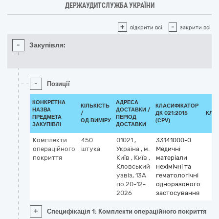
ДЕРЖАУДИТСЛУЖБА УКРАЇНИ
+
-
відкрити всі
закрити всі
-
Закупівля:
-
Позиції
КОНКРЕТНА
АДРЕСА
КІЛЬКІСТЬ
КЛАСИФІКАТОР
НАЗВА
ДОСТАВКИ /
/
ДК 021:2015
КЛА
ПРЕДМЕТА
ПЕРІОД
ОД.ВИМІРУ
(CPV)
ЗАКУПІВЛІ
ДОСТАВКИ
Комплекти
450
01021
,
33141000-0
операційного
штука
Україна
,
м.
Медичні
покриття
Київ
,
Київ
,
матеріали
Кловський
нехімічні та
узвіз, 13А
гематологічні
по 20-12-
одноразового
2026
застосування
+
Специфікація 1: Комплекти операційного покриття