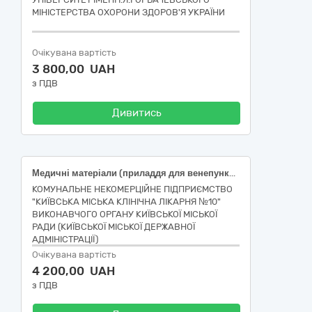
МІНІСТЕРСТВА ОХОРОНИ ЗДОРОВ'Я УКРАЇНИ
Очікувана вартість
3 800,00 UAH
з ПДВ
Дивитись
Медичні матеріали (приладдя для венепункції та забору крові)
КОМУНАЛЬНЕ НЕКОМЕРЦІЙНЕ ПІДПРИЄМСТВО
"КИЇВСЬКА МІСЬКА КЛІНІЧНА ЛІКАРНЯ №10"
ВИКОНАВЧОГО ОРГАНУ КИЇВСЬКОЇ МІСЬКОЇ
РАДИ (КИЇВСЬКОЇ МІСЬКОЇ ДЕРЖАВНОЇ
АДМІНІСТРАЦІЇ)
Очікувана вартість
4 200,00 UAH
з ПДВ