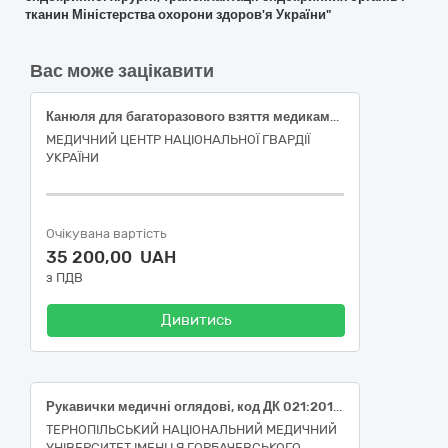
тканин Міністерства охорони здоров'я України"
Вас може зацікавити
Канюля для багаторазового взяття медикаментів з антибактеріальним фільтром для фільтрації повітря та фільтром тонкої очистки розчину (червона)
МЕДИЧНИЙ ЦЕНТР НАЦІОНАЛЬНОЇ ГВАРДІЇ
УКРАЇНИ
Очікувана вартість
35 200,00 UAH
з ПДВ
Дивитись
Рукавички медичні оглядові, код ДК 021:2015 - 33140000-3 Медичні матеріали
ТЕРНОПІЛЬСЬКИЙ НАЦІОНАЛЬНИЙ МЕДИЧНИЙ
УНІВЕРСИТЕТ ІМЕНІ І.Я.ГОРБАЧЕВСЬКОГО