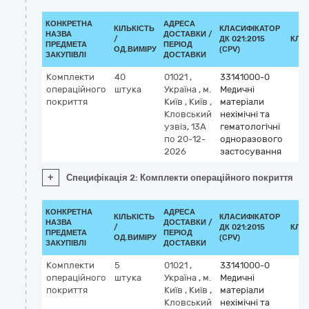
КОНКРЕТНА
АДРЕСА
КІЛЬКІСТЬ
КЛАСИФІКАТОР
НАЗВА
ДОСТАВКИ /
/
ДК 021:2015
КЛА
ПРЕДМЕТА
ПЕРІОД
ОД.ВИМІРУ
(CPV)
ЗАКУПІВЛІ
ДОСТАВКИ
Комплекти
40
01021
,
33141000-0
операційного
штука
Україна
,
м.
Медичні
покриття
Київ
,
Київ
,
матеріали
Кловський
нехімічні та
узвіз, 13А
гематологічні
по 20-12-
одноразового
2026
застосування
+
Специфікація 2: Комплекти операційного покриття
КОНКРЕТНА
АДРЕСА
КІЛЬКІСТЬ
КЛАСИФІКАТОР
НАЗВА
ДОСТАВКИ /
/
ДК 021:2015
КЛА
ПРЕДМЕТА
ПЕРІОД
ОД.ВИМІРУ
(CPV)
ЗАКУПІВЛІ
ДОСТАВКИ
Комплекти
5
01021
,
33141000-0
операційного
штука
Україна
,
м.
Медичні
покриття
Київ
,
Київ
,
матеріали
Кловський
нехімічні та