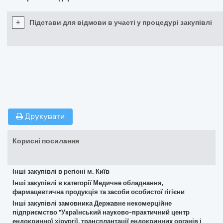
+
Підстави для відмови в участі у процедурі закупівлі
Друкувати
Корисні посилання
Інші закупівлі в регіоні м. Київ
Інші закупівлі в категорії Медичне обладнання,
фармацевтична продукція та засоби особистої гігієни
Інші закупівлі замовника Державне некомерційне
підприємство "Український науково-практичний центр
ендокринної хірургії, трансплантації ендокринних органів і