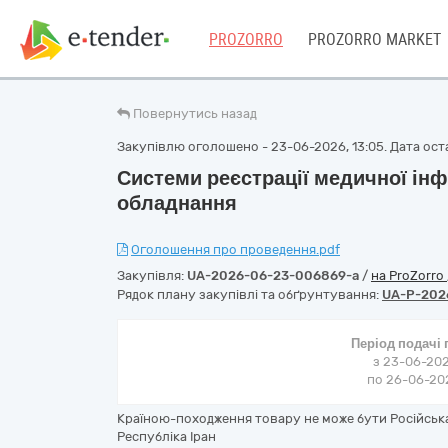
PROZORRO
PROZORRO MARKET
Повернутись назад
Закупівлю оголошено - 23-06-2026, 13:05. Дата оста
Системи реєстрації медичної інф
обладнання
Оголошення про проведення.pdf
Закупівля:
UA-2026-06-23-006869-a
/
на ProZorro
Рядок плану закупівлі та обґрунтування:
UA-P-202
Період подачі
з 23-06-202
по 26-06-202
Країною-походження товару не може бути Російська 
Республіка Іран