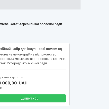
бачевського" Херсонської обласної ради
Інфузійний набір для інсулінової помпи: одноразовий, стерильний, апірогенний, канюля тефлонова 6 мм, кут введення 90°, катетер 60 см, сумісний із резервуаром MiniMed, Medtronic, використовується з пристроєм Quick-serter; Резервуар до інсулінової помпи: одноразовий, стерильний, апірогенний, пластиковий ударостійкий, об’ємом 3 мл, призначений для введення інсуліну, сумісний з інсуліновими помпами MiniMed, Medtronic
унальне некомерційне підприємство
ородська міська багатопрофільна клінічна
рня" Ужгородської міської ради
увана вартість
0 000,00 UAH
ДВ
Дивитись