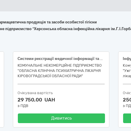
армацевтична продукція та засоби особистої гігієни
не підприємство "Херсонська обласна інфекційна лікарня ім.Г.І.Гор
Системи реєстрації медичної інформації та дослідне обладнання (швидкі тести на наркотики (код НК 031:2024 — W0102160599 Препарати, які викликають залежність/токсикологія швидкі тести і тести на місці – інше; код НК 024:2023 — 42695 Реагент для визначення бупренорфіну, IVD (діагностика in vitro), 46994 Множинні наркотики IVD (діагностика in vitro), набір, імунохроматографічний аналіз, експрес-аналіз)
КОМУНАЛЬНЕ НЕКОМЕРЦІЙНЕ ПІДПРИЄМСТВО
Ком
"ОБЛАСНА КЛІНІЧНА ПСИХІАТРИЧНА ЛІКАРНЯ
"Ужг
КІРОВОГРАДСЬКОЇ ОБЛАСНОЇ РАДИ"
ліка
Очікувана вартість
Очік
29 750,00 UAH
25
з ПДВ
з П
Дивитись