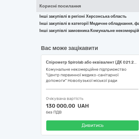
Корисні посилання
Інші закупівлі в регіоні Херсонська область
Інші закупівлі в категорії Медичне обладнання, ф
Інші закупівлі замовника Комунальне некомерцій
Вас може зацікавити
Спірометр Spirolab або еквівалент (ДК 021:2015: 33120000-7 «Системи реєстрації медичної інформації та дослідне обладнання»)
Комунальне некомерційне підприємство
"Центр первинної медико-санітарної
допомоги" Новобузької міської ради
Очікувана вартість
130 000,00 UAH
без ПДВ
Дивитись