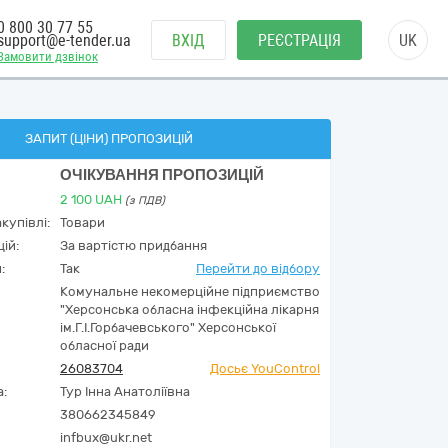
0 800 30 77 55
support@e-tender.ua
ВХІД
РЕЄСТРАЦІЯ
UK
Замовити дзвінок
ЗАПИТ (ЦІНИ) ПРОПОЗИЦІЙ
ОЧІКУВАННЯ ПРОПОЗИЦІЙ
2 100
UAH
(з ПДВ)
купівлі:
Товари
ій:
За вартістю придбання
:
Так
Перейти до відбору
Комунальне некомерційне підприємство
"Херсонська обласна інфекційна лікарня
ім.Г.І.Горбачевського" Херсонської
обласної ради
26083704
Досьє YouControl
а:
Тур Інна Анатоліївна
380662345849
infbux@ukr.net