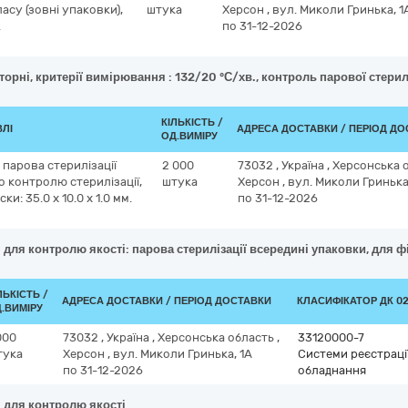
асу (зовні упаковки),
штука
Херсон
,
вул. Миколи Гринька, 1
.
по 31-12-2026
орні, критерії вимірювання : 132/20 °С/хв., контроль парової стериліз
КІЛЬКІСТЬ /
ВЛІ
АДРЕСА ДОСТАВКИ / ПЕРІОД Д
ОД.ВИМІРУ
 парова стерилізації
2 000
73032
,
Україна
,
Херсонська 
о контролю стерилізації,
штука
Херсон
,
вул. Миколи Гринька
и: 35.0 x 10.0 x 1.0 мм.
по 31-12-2026
 для контролю якості: парова стерилізації всередині упаковки, для фіз
ЛЬКІСТЬ /
АДРЕСА ДОСТАВКИ / ПЕРІОД ДОСТАВКИ
КЛАСИФІКАТОР ДК 021
.ВИМІРУ
000
73032
,
Україна
,
Херсонська область
,
33120000-7
тука
Херсон
,
вул. Миколи Гринька, 1А
Системи реєстрації
по 31-12-2026
обладнання
і для контролю якості