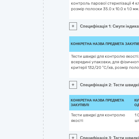
контроль парової стерилізації 4 кл
розмір полоски 35.0 x 10.0 x 1.0 мм
+
Специфікація 1: Смуги індикат
КОНКРЕТНА НАЗВА ПРЕДМЕТА ЗАКУПІ
Тести швидкі для контролю якості:
всередині упаковки, для фізичног
критерії 132/20 °C/хв, розмір полоск
+
Специфікація 2: Тести швидкі
КОНКРЕТНА НАЗВА ПРЕДМЕТА
КІ
ЗАКУПІВЛІ
ОД
Тести швидкі для контролю
1 
якості
ш
+
Специфікація 3: Тести швидк