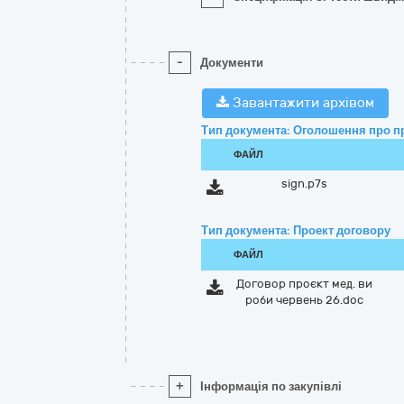
-
Документи
Завантажити архівом
Тип документа: Оголошення про п
ФАЙЛ
sign.p7s
Тип документа: Проект договору
ФАЙЛ
Договор проєкт мед. ви
роби червень 26.doc
+
Інформація по закупівлі