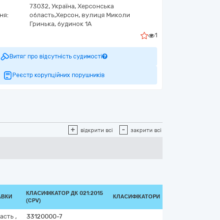
73032,
Україна
,
Херсонська
ня:
область,
Херсон,
вулиця Миколи
Гринька, будинок 1А
1
Витяг про відсутність судимості
Реєстр корупційних порушників
+
-
відкрити всі
закрити всі
КЛАСИФІКАТОР ДК 021:2015
АВКИ
КЛАСИФІКАТОРИ
(CPV)
ласть
,
33120000-7