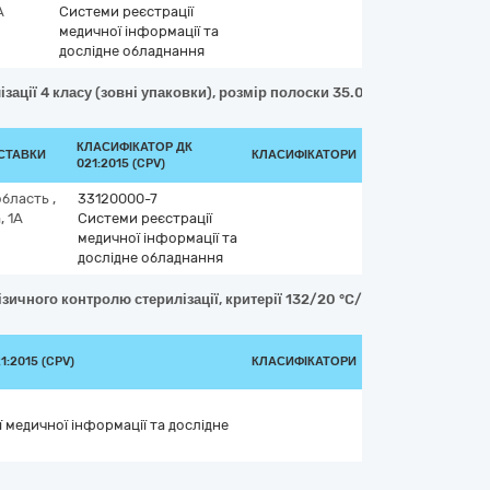
А
Системи реєстрації
медичної інформації та
дослідне обладнання
ації 4 класу (зовні упаковки), розмір полоски 35.0 x 10.0 x 1.0 мм.
КЛАСИФІКАТОР ДК
ОСТАВКИ
КЛАСИФІКАТОРИ
021:2015 (CPV)
область
,
33120000-7
, 1А
Системи реєстрації
медичної інформації та
дослідне обладнання
ичного контролю стерилізації, критерії 132/20 °C/хв, розмір полоски:
:2015 (CPV)
КЛАСИФІКАТОРИ
 медичної інформації та дослідне