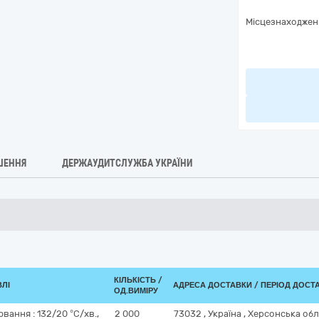
Місцезнаходжен
ШЕННЯ
ДЕРЖАУДИТСЛУЖБА УКРАЇНИ
КІЛЬКІСТЬ /
ВЛІ
АДРЕСА ДОСТАВКИ / ПЕРІОД ДОСТ
ОД.ВИМІРУ
вання : 132/20 °С/хв.,
2 000
73032
,
Україна
,
Херсонська об