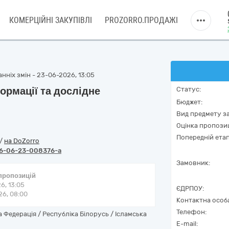
КОМЕРЦІЙНІ ЗАКУПІВЛІ
PROZORRO.ПРОДАЖІ
нніх змін - 23-06-2026, 13:05
ормації та дослідне
Статус:
Бюджет:
Вид предмету за
Оцінка пропозиц
Попередній етап
/
на DoZorro
6-06-23-008376-a
Замовник:
 пропозицій
6, 13:05
ЄДРПОУ:
6, 08:00
Контактна особ
Телефон:
Федерація / Республіка Білорусь / Ісламська
E-mail: