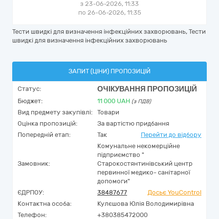
з 23-06-2026, 11:33
по 26-06-2026, 11:35
Тести швидкі для визначення інфекційних захворювань, Тести
швидкі для визначення інфекційних захворювань
ЗАПИТ (ЦІНИ) ПРОПОЗИЦІЙ
ОЧІКУВАННЯ ПРОПОЗИЦІЙ
Статус:
Бюджет:
11 000
UAH
(з ПДВ)
Вид предмету закупівлі:
Товари
Оцінка пропозицій:
За вартістю придбання
Попередній етап:
Так
Перейти до відбору
Комунальне некомерційне
підприємство "
Замовник:
Старокостянтинівський центр
первинної медико- санітарної
допомоги"
ЄДРПОУ:
38487677
Досьє YouControl
Контактна особа:
Кулєшова Юлія Володимирівна
Телефон:
+380385472000