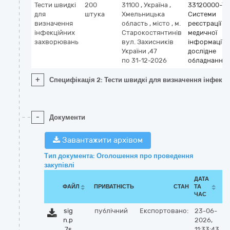
Тести швидкі
200
31100
,
Україна
,
33120000-7
для
штука
Хмельницька
Системи
визначення
область
,
місто
,
м.
реєстрації
інфекційних
Старокостянтинів
медичної
захворювань
вул. Захисників
інформації т
України ,47
дослідне
по 31-12-2026
обладнання
+
Специфікація 2: Тести швидкі для визначення інфекц
-
Документи
Завантажити архівом
Тип документа: Оголошення про проведення
закупівлі
ДАТА
ФАЙЛ
ПРИВАТНІСТЬ
СТАН
ТА
ЧАС
sig
публічний
Експортовано:
23-06-
n.p
2026,
7s
11:33:43