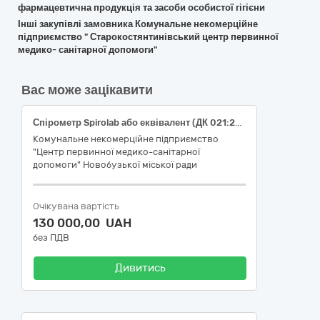
фармацевтична продукція та засоби особистої гігієни
Інші закупівлі замовника Комунальне некомерційне
підприємство " Старокостянтинівський центр первинної
медико- санітарної допомоги"
Вас може зацікавити
Спірометр Spirolab або еквівалент (ДК 021:2015: 33120000-7 «Системи реєстрації медичної інформації та дослідне обладнання»)
Комунальне некомерційне підприємство
"Центр первинної медико-санітарної
допомоги" Новобузької міської ради
Очікувана вартість
130 000,00 UAH
без ПДВ
Дивитись