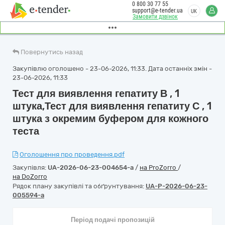
0 800 30 77 55
support@e-tender.ua
UK
Замовити дзвінок
Повернутись назад
Закупівлю оголошено - 23-06-2026, 11:33. Дата останніх змін -
23-06-2026, 11:33
Тест для виявлення гепатиту В , 1
штука,Тест для виявлення гепатиту С , 1
штука з окремим буфером для кожного
теста
Оголошення про проведення.pdf
Закупівля:
UA-2026-06-23-004654-a
/
на ProZorro
/
на DoZorro
Рядок плану закупівлі та обґрунтування:
UA-P-2026-06-23-
005594-a
Період подачі пропозицій