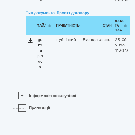
Тип документа: Проект договору
ДАТА
ФАЙЛ
ПРИВАТНІСТЬ
СТАН
ТА
ЧАС
до
публічний
Експортовано:
23-06-
го
2026,
ві
11:30:13
р.d
oc
x
+
Інформація по закупівлі
-
Пропозиції