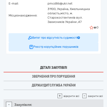
E-mail:
pmcd86@ukr.net
31100,
Україна
,
Хмельницька
область,
місто,
м.
Місцезнаходження:
Старокостянтинів вул.
Захисників України ,47
0
Витяг про відсутність судимості
Реєстр корупційних порушників
ДЕТАЛІ ЗАКУПІВЛІ
ЗВЕРНЕННЯ ПРО ПОРУШЕННЯ
ДЕРЖАУДИТСЛУЖБА УКРАЇНИ
+
-
відкрити всі
закрити всі
-
Закупівля: