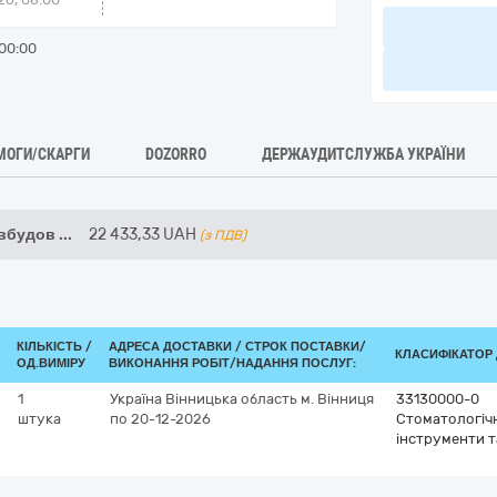
00:00
МОГИ/СКАРГИ
DOZORRO
ДЕРЖАУДИТСЛУЖБА УКРАЇНИ
 вбудов
...
22 433,33
UAH
(з ПДВ)
КІЛЬКІСТЬ /
АДРЕСА ДОСТАВКИ /
СТРОК ПОСТАВКИ/
КЛАСИФІКАТОР Д
ОД.ВИМІРУ
ВИКОНАННЯ РОБІТ/НАДАННЯ ПОСЛУГ:
1
Україна
Вінницька область
м. Вінниця
33130000-0
штука
по 20-12-2026
Стоматологічн
інструменти т