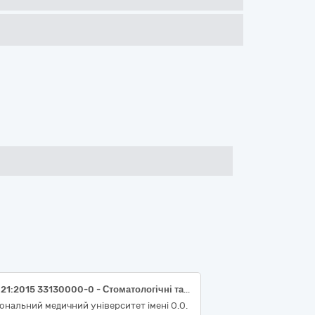
ДК 021:2015 33130000-0 - Стоматологічні та вузькоспеціалізовані інструменти та прилади (Каналонаповнювач, диски для фінішної обробки та полірування, голки карпульні; енхенц полир; ендомотор)
ональний медичний університет імені О.О.