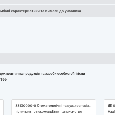
кількісні характеристики та вимоги до учасника
армацевтична продукція та засоби особистої гігієни
7366
33130000-0 Стоматологічні та вузькоспеціалізовані інструменти та прилади (інструментарій)
Комунальне некомерційне підприємство
Наці