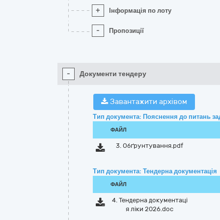
+
Інформація по лоту
-
Пропозиції
-
Документи тендеру
Завантажити архівом
Тип документа: Пояснення до питань з
ФАЙЛ
3. Обґрунтування.pdf
Тип документа: Тендерна документація
ФАЙЛ
4. Тендерна документаці
я ліки 2026.doc