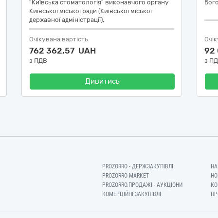
"Київська стоматологія" виконавчого органу
Бог
Київської міської ради (Київської міської
державної адміністрації),
Очікувана вартість
Очік
762 362,57 UAH
92
з ПДВ
з П
Дивитись
PROZORRO - ДЕРЖЗАКУПІВЛІ
НА
PROZORRO MARKET
НО
PROZORRO.ПРОДАЖІ - АУКЦІОНИ
КО
КОМЕРЦІЙНІ ЗАКУПІВЛІ
ПР