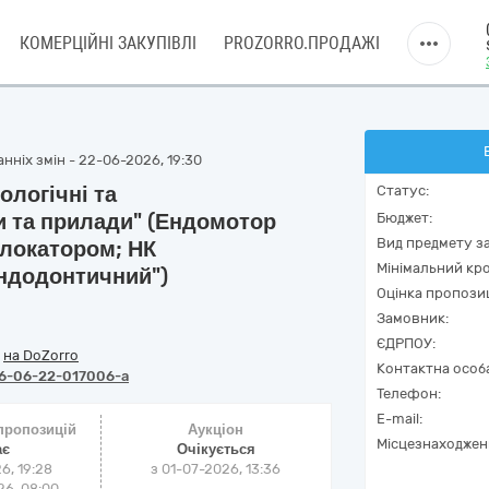
КОМЕРЦІЙНІ ЗАКУПІВЛІ
PROZORRO.ПРОДАЖІ
нніх змін - 22-06-2026, 19:30
ологічні та
Статус:
и та прилади" (Ендомотор
Бюджет:
Вид предмету за
локатором; НК
Мінімальний кро
ндодонтичний")
Оцінка пропозиц
Замовник:
ЄДРПОУ:
/
на DoZorro
Контактна особ
6-06-22-017006-a
Телефон:
E-mail:
 пропозицій
Аукціон
Місцезнаходжен
ає
Очікується
6, 19:28
з
01-07-2026, 13:36
6, 08:00