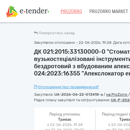
PROZORRO
PROZORRO MARKET
Повернутись назад
Закупівлю оголошено - 22-06-2026, 19:28. Дата оста
ДК 021:2015:33130000-0 "Стомат
вузькостеціалізовані інструмент
бездротовий з вбудованим апекс
024:2023:16355 "Апекслокатор е
Оголошення про проведення.pdf
Закупівля:
UA-2026-06-22-013418-a
/
на ProZorro
Рядок плану закупівлі та обґрунтування:
UA-P-202
Період уточнень
Період подачі
Триває
Трив
з 22-06-2026, 19:28
з 22-06-202
по 27-06-2026, 00:00
по 30-06-202