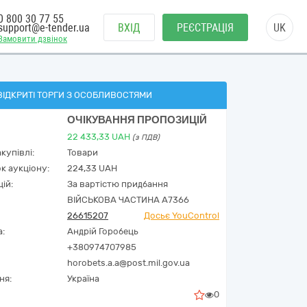
0 800 30 77 55
support@e-tender.ua
ВХІД
РЕЄСТРАЦІЯ
UK
Замовити дзвінок
ВІДКРИТІ ТОРГИ З ОСОБЛИВОСТЯМИ
ОЧІКУВАННЯ ПРОПОЗИЦІЙ
22 433,33
UAH
(з ПДВ)
купівлі:
Товари
к аукціону:
224,33 UAH
ій:
За вартістю придбання
ВІЙСЬКОВА ЧАСТИНА А7366
26615207
Досьє YouControl
а:
Андрій Горобець
+380974707985
horobets.a.a@post.mil.gov.ua
ня:
Україна
0