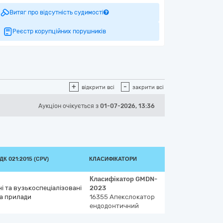
Витяг про відсутність судимості
Реєстр корупційних порушників
+
-
відкрити всі
закрити всі
Аукціон
очікується
з
01-07-2026, 13:36
К 021:2015 (CPV)
КЛАСИФІКАТОРИ
Класифікатор
GMDN-
і та вузькоспеціалізовані
2023
а прилади
16355
Апекслокатор
ендодонтичний