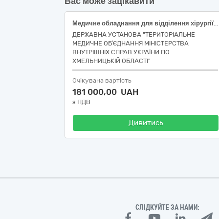
Вас може зацікавити
Медичне обладнання для відділення хірургії за кодом ДК 021:2015: 33190000-8 — Медичне обладнання та вироби медичного призначення різні
ДЕРЖАВНА УСТАНОВА "ТЕРИТОРІАЛЬНЕ
МЕДИЧНЕ ОБ′ЄДНАННЯ МІНІСТЕРСТВА
ВНУТРІШНІХ СПРАВ УКРАЇНИ ПО
ХМЕЛЬНИЦЬКІЙ ОБЛАСТІ"
Очікувана вартість
181 000,00 UAH
з ПДВ
Дивитись
СЛІДКУЙТЕ ЗА НАМИ: