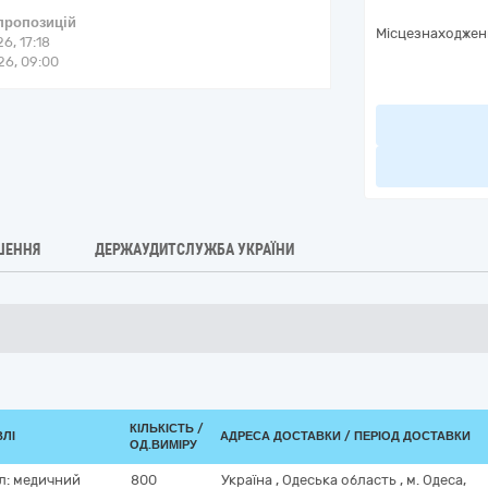
 пропозицій
Місцезнаходжен
6, 17:18
6, 09:00
ШЕННЯ
ДЕРЖАУДИТСЛУЖБА УКРАЇНИ
КІЛЬКІСТЬ /
ВЛІ
АДРЕСА ДОСТАВКИ / ПЕРІОД ДОСТАВКИ
ОД.ВИМІРУ
ал: медичний
800
Україна
,
Одеська область
,
м. Одеса,