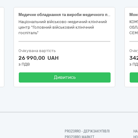
Медичне обладнання та вироби медичного призначення різні, код 33190000-8 за ДК 021:2015 «Єдиний закупівельний словник» (Меблі медичного призначення, код 33192000-2 за ДК 021:2015 «Єдиний закупівельний словник»; код 46978 за НК 024:2023 – Реанімаційний візок без обладнання; код V0899 за НК 031:2024 - МЕДИЧНЕ ДОПОМІЖНЕ ОБЛАДНАННЯ – ІНШЕ)
Національний військово-медичний клінічний
КОМ
центр "Головний військовий клінічний
ОБЛ
госпіталь"
СЕМ
Очікувана вартість
Очік
26 990,00 UAH
34
з ПДВ
з П
Дивитись
PROZORRO - ДЕРЖЗАКУПІВЛІ
НА
PROZORRO MARKET
НО