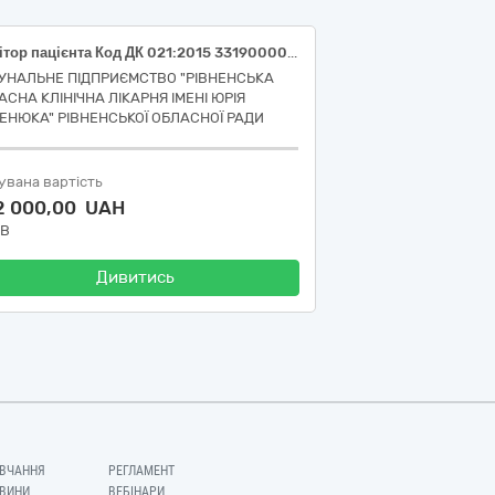
Монітор пацієнта Код ДК 021:2015 33190000-8 – Медичне обладнання та вироби медичного призначення різні Код НК 024:2023 33586 – Система моніторингу фізіологічних показників одного пацієнта Код НК 030:2024 Z1203020201 – ПРИЛІЖКОВІ МУЛЬТИПАРАМЕТРИЧНІ МОНІТОРИ ПАЦІЄНТА
УНАЛЬНЕ ПІДПРИЄМСТВО "РІВНЕНСЬКА
АСНА КЛІНІЧНА ЛІКАРНЯ ІМЕНІ ЮРІЯ
ЕНЮКА" РІВНЕНСЬКОЇ ОБЛАСНОЇ РАДИ
увана вартість
2 000,00 UAH
ДВ
Дивитись
ВЧАННЯ
РЕГЛАМЕНТ
ВИНИ
ВЕБІНАРИ