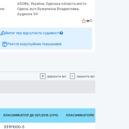
65086,
Україна
,
Одеська область,
місто
ня:
Одеса,
вул.Бувалкіна Владислава,
будинок 59
0
Витяг про відсутність судимості
Реєстр корупційних порушників
+
-
відкрити всі
закрити всі
КЛАСИФІКАТОР ДК 021:2015 (CPV)
КЛАСИФІКАТОРИ
33191000-5