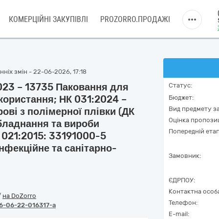
КОМЕРЦІЙНІ ЗАКУПІВЛІ
PROZORRO.ПРОДАЖІ
ніх змін - 22-06-2026, 17:18
:023 – 13735 Паковання для
Статус:
користання; НК 031:2024 –
Бюджет:
Вид предмету за
ові з полімерної плівки (ДК
Оцінка пропозиц
бладнання та вироби
Попередній етап
 021:2015: 33191000-5
нфекційне та санітарно-
Замовник:
ЄДРПОУ:
Контактна особ
/
на DoZorro
Телефон:
6-06-22-016317-a
E-mail: