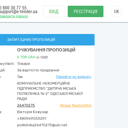
0 800 30 77 55
support@e-tender.ua
ВХІД
РЕЄСТРАЦІЯ
UK
Замовити дзвінок
ЗАПИТ (ЦІНИ) ПРОПОЗИЦІЙ
ОЧІКУВАННЯ ПРОПОЗИЦІЙ
6 708
UAH
(з ПДВ)
купівлі:
Товари
ій:
За вартістю придбання
:
Так
Перейти до відбору
КОМУНАЛЬНЕ НЕКОМЕРЦІЙНЕ
ПІДПРИЄМСТВО "ДИТЯЧА МІСЬКА
ПОЛІКЛІНІКА № 2" ОДЕСЬКОЇ МІСЬКОЇ
РАДИ
26470275
Досьє YouControl
а:
Вікторія Кожухар
+380969033251
poliklinika26470275@ukr.net