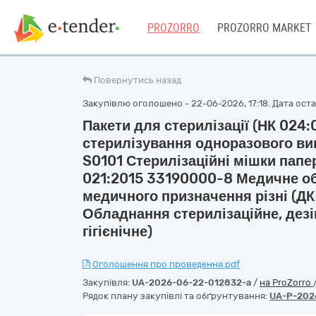
PROZORRO
PROZORRO MARKET
Повернутись назад
Закупівлю оголошено - 22-06-2026, 17:18. Дата остан
Пакети для стерилізації (НК 024
стерилізування одноразового ви
S0101 Стерилізаційні мішки папер
021:2015 33190000-8 Медичне о
медичного призначення різні (ДК
Обладнання стерилізаційне, дезі
гігієнічне)
Оголошення про проведення.pdf
Закупівля:
UA-2026-06-22-012832-a
/
на ProZorro
Рядок плану закупівлі та обґрунтування:
UA-P-202