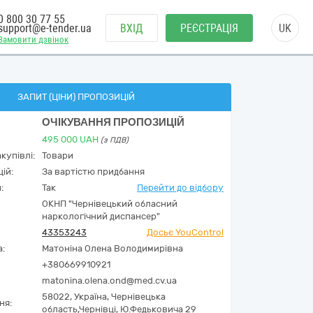
0 800 30 77 55
support@e-tender.ua
ВХІД
РЕЄСТРАЦІЯ
UK
Замовити дзвінок
ЗАПИТ (ЦІНИ) ПРОПОЗИЦІЙ
ОЧІКУВАННЯ ПРОПОЗИЦІЙ
495 000
UAH
(з ПДВ)
купівлі:
Товари
ій:
За вартістю придбання
:
Так
Перейти до відбору
ОКНП "Чернівецький обласний
наркологічний диспансер"
43353243
Досьє YouControl
а:
Матоніна Олена Володимирівна
+380669910921
matonina.olena.ond@med.cv.ua
58022,
Україна
,
Чернівецька
ня:
область,
Чернівці,
Ю.Федьковича 29