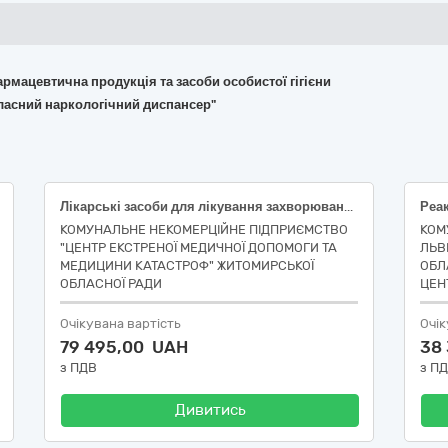
армацевтична продукція та засоби особистої гігієни
ласний наркологічний диспансер"
Лікарські засоби для лікування захворювань крові, органів кровотворення та захворювань серцево-судинної системи
КОМУНАЛЬНЕ НЕКОМЕРЦІЙНЕ ПІДПРИЄМСТВО
КОМ
"ЦЕНТР ЕКСТРЕНОЇ МЕДИЧНОЇ ДОПОМОГИ ТА
ЛЬВ
МЕДИЦИНИ КАТАСТРОФ" ЖИТОМИРСЬКОЇ
ОБЛ
ОБЛАСНОЇ РАДИ
ЦЕН
Очікувана вартість
Очік
79 495,00 UAH
38
з ПДВ
з П
Дивитись