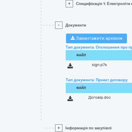
+
Специфікація 1: Електроліти 
-
Документи
Завантажити архівом
Тип документа: Оголошення про п
ФАЙЛ
sign.p7s
Тип документа: Проект договору
ФАЙЛ
Договір.doc
+
Інформація по закупівлі