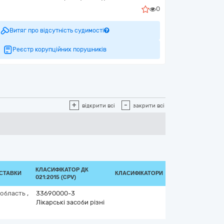
0
Витяг про відсутність судимості
Реєстр корупційних порушників
+
-
відкрити всі
закрити всі
КЛАСИФІКАТОР ДК
ОСТАВКИ
КЛАСИФІКАТОРИ
021:2015 (CPV)
 область
,
33690000-3
Лікарські засоби різні