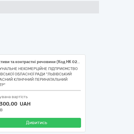
Реактиви та контрастні речовини (Код НК 024: 2023: 62225 - Місткість для лабораторного аналізатора IVD (діагностика in vitro); код НК 031:2024: W05039080 - Пристрої для аналізе зразків - інші аксесуари)
УНАЛЬНЕ НЕКОМЕРЦІЙНЕ ПІДПРИЄМСТВО
ІВСЬКОЇ ОБЛАСНОЇ РАДИ "ЛЬВІВСЬКИЙ
АСНИЙ КЛІНІЧНИЙ ПЕРИНАТАЛЬНИЙ
ТР"
увана вартість
 300,00 UAH
ДВ
Дивитись