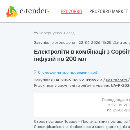
PROZORRO
PROZORRO MARKET
Повернутись назад
Закупівлю оголошено - 22-06-2026, 16:25. Дата оста
Електроліти в комбінації з Сорб
інфузій по 200 мл
Оголошення про проведення.pdf
Закупівля:
UA-2026-06-22-011692-a
/
на ProZorro
Рядок плану закупівлі та обґрунтування:
UA-P-202
Період подачі
з 22-06-202
по 25-06-202
Строк поставки Товару – Постачальник поставляє П
Специфікацією не пізніше шести календарних днів