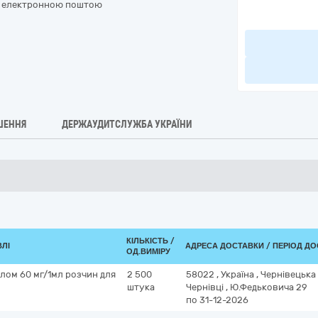
бо електронною поштою
ШЕННЯ
ДЕРЖАУДИТСЛУЖБА УКРАЇНИ
КІЛЬКІСТЬ /
ВЛІ
АДРЕСА ДОСТАВКИ / ПЕРІОД Д
ОД.ВИМІРУ
олом 60 мг/1мл розчин для
2 500
58022
,
Україна
,
Чернівецька
штука
Чернівці
,
Ю.Федьковича 29
по 31-12-2026