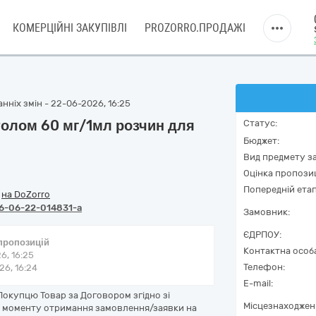
КОМЕРЦІЙНІ ЗАКУПІВЛІ
PROZORRO.ПРОДАЖІ
нніх змін - 22-06-2026, 16:25
ітолом 60 мг/1мл розчин для
Статус:
Бюджет:
Вид предмету за
Оцінка пропозиц
Попередній етап
/
на DoZorro
6-06-22-014831-a
Замовник:
ЄДРПОУ:
 пропозицій
Контактна особ
6, 16:25
Телефон:
6, 16:24
E-mail:
окупцю Товар за Договором згідно зі
Місцезнаходжен
 з моменту отримання замовлення/заявки на