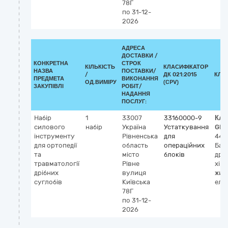
78Г
по 31-12-
2026
АДРЕСА
ДОСТАВКИ /
КОНКРЕТНА
СТРОК
КІЛЬКІСТЬ
КЛАСИФІКАТОР
НАЗВА
ПОСТАВКИ/
/
ДК 021:2015
КЛА
ПРЕДМЕТА
ВИКОНАННЯ
ОД.ВИМІРУ
(CPV)
ЗАКУПІВЛІ
РОБІТ/
НАДАННЯ
ПОСЛУГ:
Набір
1
33007
33160000-9
Кла
силового
набір
Україна
Устаткування
GMD
інструменту
Рівненська
для
444
для ортопедії
область
операційних
Баг
та
місто
блоків
дри
травматології
Рівне
хіру
дрібних
вулиця
жив
суглобів
Київська
еле
78Г
по 31-12-
2026