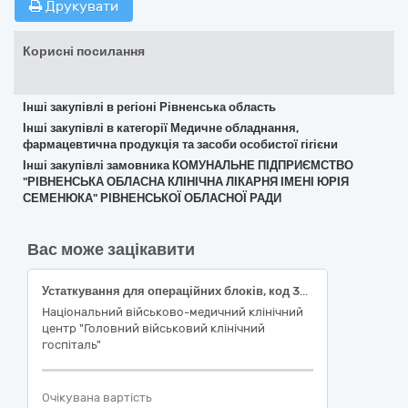
Друкувати
Корисні посилання
Інші закупівлі в регіоні Рівненська область
Інші закупівлі в категорії Медичне обладнання,
фармацевтична продукція та засоби особистої гігієни
Інші закупівлі замовника КОМУНАЛЬНЕ ПІДПРИЄМСТВО
"РІВНЕНСЬКА ОБЛАСНА КЛІНІЧНА ЛІКАРНЯ ІМЕНІ ЮРІЯ
СЕМЕНЮКА" РІВНЕНСЬКОЇ ОБЛАСНОЇ РАДИ
Вас може зацікавити
Устаткування для операційних блоків, код 33160000-9 за ДК 021:2015 «Єдиний закупівельний словник» (Ендоскопічні та ендохірургічні інструменти, код 33168000-5 за ДК 021:2015 «Єдиний закупівельний словник», код 17662 за НК 024:2023 - Гнучкий відеобронхоскоп, код Z12020802 за НК 031:2024 "Національна номенклатура медичних виробів" - ВІДЕОБРОНХОСКОПИ)
Національний військово-медичний клінічний
центр "Головний військовий клінічний
госпіталь"
Очікувана вартість