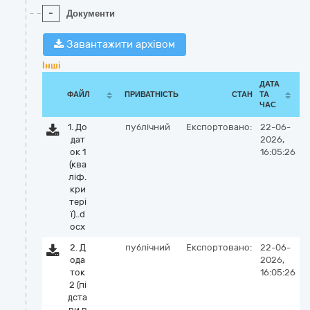
-
Документи
Завантажити архівом
Інші
ДАТА
ФАЙЛ
ПРИВАТНІСТЬ
СТАН
ТА
ЧАС
1. До
публічний
Експортовано:
22-06-
дат
2026,
ок 1
16:05:26
(ква
ліф.
кри
тері
ї)..d
ocx
2. Д
публічний
Експортовано:
22-06-
ода
2026,
ток
16:05:26
2 (пі
дста
ви в