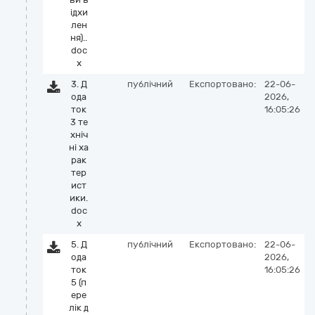
ідхи
лен
ня)..
doc
x
3. Д
публічний
Експортовано:
22-06-
ода
2026,
ток
16:05:26
3 те
хніч
ні ха
рак
тер
ист
ики.
doc
x
5. Д
публічний
Експортовано:
22-06-
ода
2026,
ток
16:05:26
5 (п
ере
лік д