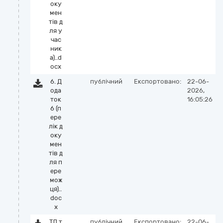
оку
мен
тів д
ля у
час
ник
а)..d
ocx
6. Д
публічний
Експортовано:
22-06-
ода
2026,
ток
16:05:26
6 (п
ере
лік д
оку
мен
тів д
ля п
ере
мож
ця)..
doc
x
ТД т
публічний
Експортовано:
22-06-