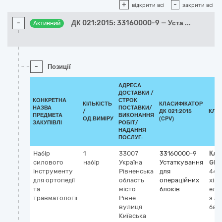
+
-
відкрити всі
закрити всі
-
ДК 021:2015: 33160000-9 — Уста
...
Активний
-
Позиції
АДРЕСА
ДОСТАВКИ /
КОНКРЕТНА
СТРОК
КІЛЬКІСТЬ
КЛАСИФІКАТОР
НАЗВА
ПОСТАВКИ/
/
ДК 021:2015
КЛА
ПРЕДМЕТА
ВИКОНАННЯ
ОД.ВИМІРУ
(CPV)
ЗАКУПІВЛІ
РОБІТ/
НАДАННЯ
ПОСЛУГ:
Набір
1
33007
33160000-9
Кла
силового
набір
Україна
Устаткування
GMD
інструменту
Рівненська
для
446
для ортопедії
область
операційних
хір
та
місто
блоків
еле
травматології
Рівне
з а
вулиця
бат
Київська