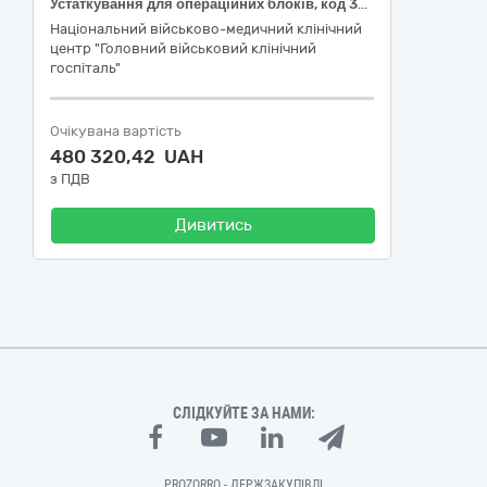
Устаткування для операційних блоків, код 33160000-9 за ДК 021:2015 «Єдиний закупівельний словник» (Ендоскопічні та ендохірургічні інструменти, код 33168000-5 за ДК 021:2015 «Єдиний закупівельний словник», код 36777 за НК 024:2023 - Система всмоктування загального призначення лінійна, код Z120105 за НК 031:2024 "Національна номенклатура медичних виробів" – МЕДИЧНЕ ОБЛАДНАННЯ І СУПУТНІ АКСЕСУАРИ, ПРОГРАМНЕ ЗАБЕЗПЕЧЕННЯ І ВИТРАТНІ МАТЕРІАЛИ ХІРУРГІЧНІ МЕДИЧНІ АСПІРАТОРИ)
Національний військово-медичний клінічний
центр "Головний військовий клінічний
госпіталь"
Очікувана вартість
480 320,42 UAH
з ПДВ
Дивитись
СЛІДКУЙТЕ ЗА НАМИ:
PROZORRO - ДЕРЖЗАКУПІВЛІ