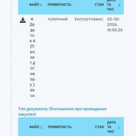
ДАТА
ФАЙЛ
ПРИВАТНІСТЬ
СТАН
ТА
ЧАС
4.
публічний
Експортовано:
22-06-
До
2026,
да
16:05:26
то
к 4
(П
ро
єк
т д
ог
ов
ор
у ).
do
cx
Тип документа: Оголошення про проведення
закупівлі
ДАТА
ФАЙЛ
ПРИВАТНІСТЬ
СТАН
ТА
ЧАС