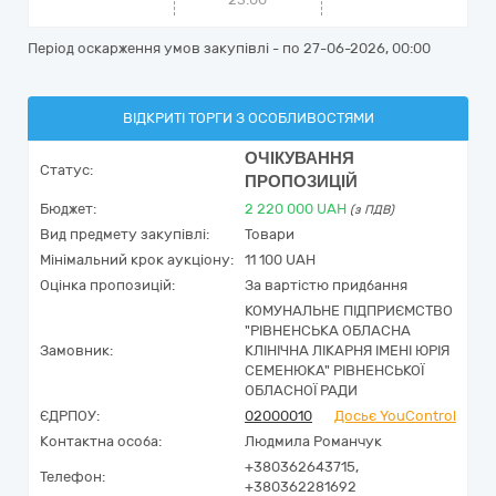
Період оскарження умов закупівлі - по
27-06-2026, 00:00
ВІДКРИТІ ТОРГИ З ОСОБЛИВОСТЯМИ
ОЧІКУВАННЯ
Статус:
ПРОПОЗИЦІЙ
Бюджет:
2 220 000
UAH
(з ПДВ)
Вид предмету закупівлі:
Товари
Мінімальний крок аукціону:
11 100 UAH
Оцінка пропозицій:
За вартістю придбання
КОМУНАЛЬНЕ ПІДПРИЄМСТВО
"РІВНЕНСЬКА ОБЛАСНА
Замовник:
КЛІНІЧНА ЛІКАРНЯ ІМЕНІ ЮРІЯ
СЕМЕНЮКА" РІВНЕНСЬКОЇ
ОБЛАСНОЇ РАДИ
ЄДРПОУ:
02000010
Досьє YouControl
Контактна особа:
Людмила Романчук
+380362643715,
Телефон:
+380362281692