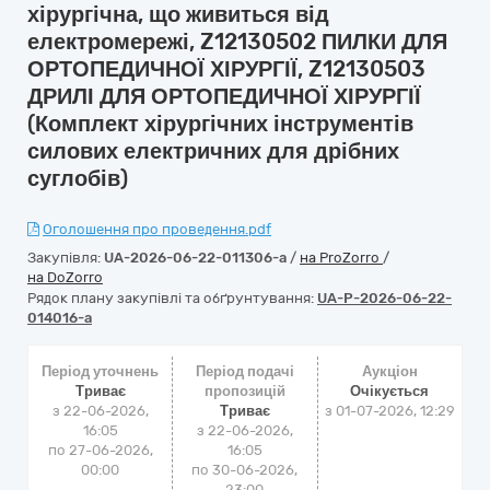
хірургічна, що живиться від
електромережі, Z12130502 ПИЛКИ ДЛЯ
ОРТОПЕДИЧНОЇ ХІРУРГІЇ, Z12130503
ДРИЛІ ДЛЯ ОРТОПЕДИЧНОЇ ХІРУРГІЇ
(Комплект хірургічних інструментів
силових електричних для дрібних
суглобів)
Оголошення про проведення.pdf
Закупівля:
UA-2026-06-22-011306-a
/
на ProZorro
/
на DoZorro
Рядок плану закупівлі та обґрунтування:
UA-P-2026-06-22-
014016-a
Період уточнень
Період подачі
Аукціон
Триває
пропозицій
Очікується
з 22-06-2026,
Триває
з
01-07-2026, 12:29
16:05
з 22-06-2026,
по 27-06-2026,
16:05
00:00
по 30-06-2026,
23:00