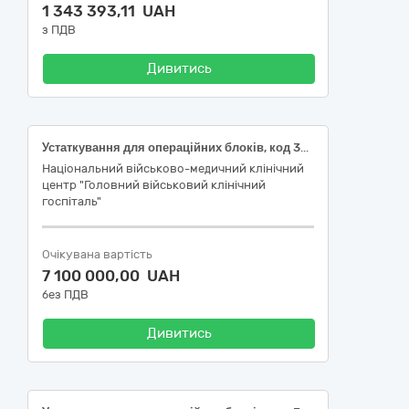
1 343 393,11 UAH
з ПДВ
Дивитись
Устаткування для операційних блоків, код 33160000-9 за ДК 021:2015 «Єдиний закупівельний словник» (Ендоскопічні та ендохірургічні інструменти, код 33168000-5 за ДК 021:2015 «Єдиний закупівельний словник», код 35616 за НК 024:2023 - Система ендоскопічної візуалізації, код Z12020403 за НК 031:2024 "Національна номенклатура медичних виробів" -– Модулі для ендоскопічної візуалізації та мінімально інвазивної хірургії)
Національний військово-медичний клінічний
центр "Головний військовий клінічний
госпіталь"
Очікувана вартість
7 100 000,00 UAH
без ПДВ
Дивитись