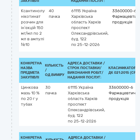
ЗАКУПІВЛІ
НАДАННЯ ПОСЛУГ:
Ксантинолу
40
61115
Україна
33600000-6
нікотинат
пачка
Харківська
Фармацевтич
розчин для
область
Харків
продукція
ін’єкцій 150
проспект
мг/мл по 2
Олександрівський,
мл в ампулі
буд. 122
№10
по 25-12-2026
КОНКРЕТНА
АДРЕСА ДОСТАВКИ /
КІЛЬКІСТЬ
НАЗВА
СТРОК ПОСТАВКИ/
КЛАСИФІКАТОР
/
ПРЕДМЕТА
ВИКОНАННЯ РОБІТ/
ДК 021:2015 (CPV)
ОД.ВИМІРУ
ЗАКУПІВЛІ
НАДАННЯ ПОСЛУГ:
Цинкова
30
61115
Україна
33600000-6
мазь 10 %
пачка
Харківська
Фармацевтичн
по 20 г у
область
Харків
продукція
тубах
проспект
Олександрівський,
буд. 122
по 25-12-2026
КОНКРЕТНА
АДРЕСА ДОСТАВКИ /
КІЛЬКІСТЬ