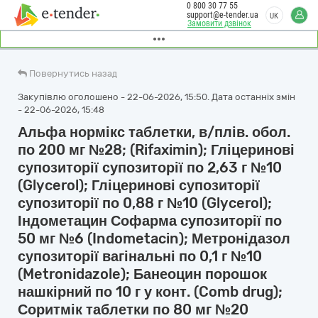
0 800 30 77 55
support@e-tender.ua
UK
Замовити дзвінок
Повернутись назад
Закупівлю оголошено - 22-06-2026, 15:50. Дата останніх змін
- 22-06-2026, 15:48
Альфа нормікс таблетки, в/плів. обол.
по 200 мг №28; (Rifaximin); Гліцеринові
супозиторії супозиторії по 2,63 г №10
(Glycerol); Гліцеринові супозиторії
супозиторії по 0,88 г №10 (Glycerol);
Індометацин Софарма супозиторії по
50 мг №6 (Indometacin); Метронідазол
супозиторії вагінальні по 0,1 г №10
(Metronidazole); Банеоцин порошок
нашкірний по 10 г у конт. (Comb drug);
Соритмік таблетки по 80 мг №20