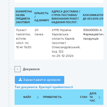
КОНКРЕТНА
АДРЕСА ДОСТАВКИ /
КІЛЬКІСТЬ
НАЗВА
СТРОК ПОСТАВКИ/
КЛАСИФІКАТОР
/
ПРЕДМЕТА
ВИКОНАННЯ РОБІТ/
ДК 021:2015 (CPV)
ОД.ВИМІРУ
ЗАКУПІВЛІ
НАДАННЯ ПОСЛУГ:
Лукаст
20
61115
Україна
33600000-6
таблетки,
пачка
Харківська
Фармацевтичн
в/плів.
область
Харків
продукція
обол. по
проспект
10 мг №30
Олександрівський,
буд. 122
по 25-12-2026
-
Документи
Завантажити архівом
Тип документа: Критерії прийнятності
ДАТА
ФАЙЛ
ПРИВАТНІСТЬ
СТАН
ТА
ЧАС