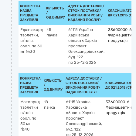
КОНКРЕТНА
АДРЕСА ДОСТАВКИ /
КІЛЬКІСТЬ
НАЗВА
СТРОК ПОСТАВКИ/
КЛАСИФІКАТОР
/
ПРЕДМЕТА
ВИКОНАННЯ РОБІТ/
ДК 021:2015 (CP
ОД.ВИМІРУ
ЗАКУПІВЛІ
НАДАННЯ ПОСЛУГ:
Едоксакорд
45
61115
Україна
33600000-6
таблетки,
пачка
Харківська
Фармацевтич
в/плів.
область
Харків
продукція
обол. по 30
проспект
мг №30
Олександрівський,
буд. 122
по 25-12-2026
КОНКРЕТНА
АДРЕСА ДОСТАВКИ /
КІЛЬКІСТЬ
НАЗВА
СТРОК ПОСТАВКИ/
КЛАСИФІКАТОР
/
ПРЕДМЕТА
ВИКОНАННЯ РОБІТ/
ДК 021:2015 (CPV)
ОД.ВИМІРУ
ЗАКУПІВЛІ
НАДАННЯ ПОСЛУГ:
Мотоприд
18
61115
Україна
33600000-6
таблетки
пачка
Харківська
Фармацевтичн
в/плів.
область
Харків
продукція
обол. по
проспект
50 мг
Олександрівський,
№40
буд. 122
по 25-12-2026