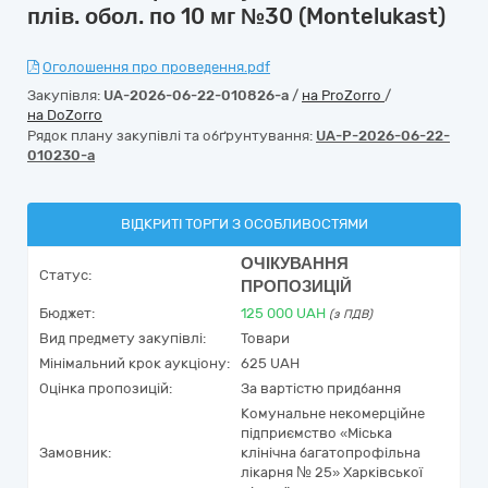
плів. обол. по 10 мг №30 (Montelukast)
Оголошення про проведення.pdf
Закупівля:
UA-2026-06-22-010826-a
/
на ProZorro
/
на DoZorro
Рядок плану закупівлі та обґрунтування:
UA-P-2026-06-22-
010230-a
ВІДКРИТІ ТОРГИ З ОСОБЛИВОСТЯМИ
ОЧІКУВАННЯ
Статус:
ПРОПОЗИЦІЙ
Бюджет:
125 000
UAH
(з ПДВ)
Вид предмету закупівлі:
Товари
Мінімальний крок аукціону:
625 UAH
Оцінка пропозицій:
За вартістю придбання
Комунальне некомерційне
підприємство «Міська
Замовник:
клінічна багатопрофільна
лікарня № 25» Харківської