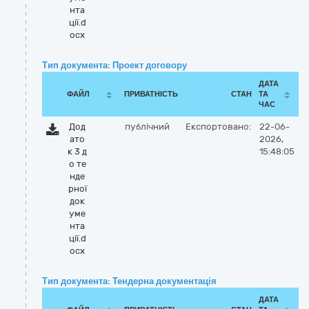
нта
ції.d
ocx
Тип документа: Проект договору
ДАТА
ФАЙЛ
ПРИВАТНІСТЬ
СТАН
ТА
ЧАС
Дод
публічний
Експортовано:
22-06-
ато
2026,
к 3 д
15:48:05
о те
нде
рної
док
уме
нта
ції.d
ocx
Тип документа: Тендерна документація
ДАТА