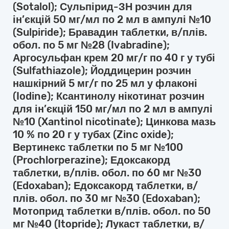
(Sotalol); Сульпірид-ЗН розчин для
ін’єкцій 50 мг/мл по 2 мл в ампулі №10
(Sulpiride); Бравадин таблетки, в/плів.
обол. по 5 мг №28 (Ivabradine);
Аргосульфан крем 20 мг/г по 40 г у тубі
(Sulfathiazole); Йоддицерин розчин
нашкірний 5 мг/г по 25 мл у флаконі
(Iodine); Ксантинолу нікотинат розчин
для ін’єкцій 150 мг/мл по 2 мл в ампулі
№10 (Xantinol nicotinate); Цинкова мазь
10 % по 20 г у тубах (Zinc oxide);
Вертинекс таблетки по 5 мг №100
(Prochlorperazine); Едоксакорд
таблетки, в/плів. обол. по 60 мг №30
(Edoxaban); Едоксакорд таблетки, в/
плів. обол. по 30 мг №30 (Edoxaban);
Мотоприд таблетки в/плів. обол. по 50
мг №40 (Itopride); Лукаст таблетки, в/