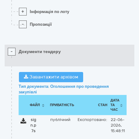
+
Інформація по лоту
-
Пропозиції
-
Документи тендеру
Завантажити архівом
Тип документа: Оголошення про проведення
закупівлі
ДАТА
ФАЙЛ
ПРИВАТНІСТЬ
СТАН
ТА
ЧАС
sig
публічний
Експортовано:
22-06-
n.p
2026,
7s
15:48:11