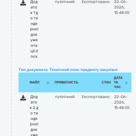
Дод
публічний
Експортовано:
22-06-
ато
2026,
к 1 д
15:48:05
о те
нде
рної
док
уме
нта
ції.d
ocx
Тип документа: Технічний опис предмету закупівлі
ДАТА
ФАЙЛ
ПРИВАТНІСТЬ
СТАН
ТА
ЧАС
Дод
публічний
Експортовано:
22-06-
ато
2026,
к 2 д
15:48:05
о те
нде
рної
док
уме