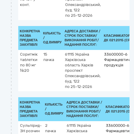
конт.
Олександрівський,
буд. 122
по 25-12-2026
КОНКРЕТНА
АДРЕСА ДОСТАВКИ /
КІЛЬКІСТЬ
НАЗВА
СТРОК ПОСТАВКИ/
КЛАСИФІКАТОР
/
ПРЕДМЕТА
ВИКОНАННЯ РОБІТ/
ДК 021:2015 (CPV)
ОД.ВИМІРУ
ЗАКУПІВЛІ
НАДАННЯ ПОСЛУГ:
Соритмік
15
61115
Україна
33600000-6
таблетки
пачка
Харківська
Фармацевтичн
по 80 мг
область
Харків
продукція
№20
проспект
Олександрівський,
буд. 122
по 25-12-2026
КОНКРЕТНА
АДРЕСА ДОСТАВКИ /
КІЛЬКІСТЬ
НАЗВА
СТРОК ПОСТАВКИ/
КЛАСИФІКАТОР
/
ПРЕДМЕТА
ВИКОНАННЯ РОБІТ/
ДК 021:2015 (CPV
ОД.ВИМІРУ
ЗАКУПІВЛІ
НАДАННЯ ПОСЛУГ:
Сульпірид-
2
61115
Україна
33600000-6
ЗН розчин
пачка
Харківська
Фармацевтичн