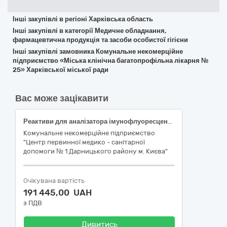
Інші закупівлі в регіоні Харківська область
Інші закупівлі в категорії Медичне обладнання,
фармацевтична продукція та засоби особистої гігієни
Інші закупівлі замовника Комунальне некомерційне
підприємство «Міська клінічна багатопрофільна лікарня №
25» Харківської міської ради
Вас може зацікавити
Реактиви для аналізатора імунофлуоресцентного Genrui FA-50: Глiкозильований гемоглобiн (НbА1с), тест-набір (імунофлуоресценція) (Код НК 024:2023 - 53316 — Глікований гемоглобін (HbA1c) IVD (діагностика in vitro), реагент); Контроль якості глікозильованого гемоглобіну (HbA1c) (Код НК 024:2023 – 44435 - Контрольний матеріал для визначення глікованого гемоглобіну (HbA1c), IVD (діагностика in vitro).
Комунальне некомерційне підприємство
"Центр первинної медико - санітарної
допомоги № 1 Дарницького району м. Києва"
Очікувана вартість
191 445,00 UAH
з ПДВ
Дивитись