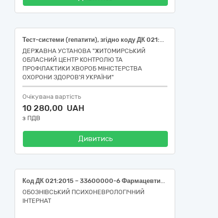
Тест-системи (гепатити), згідно коду ДК 021:2015: 33690000-3 — Лікарські засоби різні.
ДЕРЖАВНА УСТАНОВА "ЖИТОМИРСЬКИЙ
ОБЛАСНИЙ ЦЕНТР КОНТРОЛЮ ТА
ПРОФІЛАКТИКИ ХВОРОБ МІНІСТЕРСТВА
ОХОРОНИ ЗДОРОВ'Я УКРАЇНИ"
Очікувана вартість
10 280,00 UAH
з ПДВ
Дивитись
Код ДК 021:2015 – 33600000-6 Фармацевтична продукція (Медикаменти в асортименті)
ОБОЗНІВСЬКИЙ ПСИХОНЕВРОЛОГІЧНИЙ
ІНТЕРНАТ