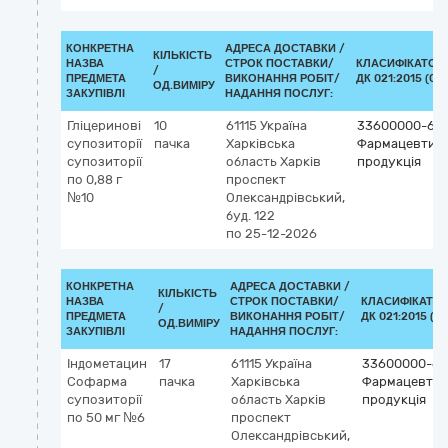
КОНКРЕТНА
АДРЕСА ДОСТАВКИ /
КІЛЬКІСТЬ
НАЗВА
СТРОК ПОСТАВКИ/
КЛАСИФІКАТОР
/
ПРЕДМЕТА
ВИКОНАННЯ РОБІТ/
ДК 021:2015 (CP
ОД.ВИМІРУ
ЗАКУПІВЛІ
НАДАННЯ ПОСЛУГ:
Гліцеринові
10
61115
Україна
33600000-6
супозиторії
пачка
Харківська
Фармацевтич
супозиторії
область
Харків
продукція
по 0,88 г
проспект
№10
Олександрівський,
буд. 122
по 25-12-2026
КОНКРЕТНА
АДРЕСА ДОСТАВКИ /
КІЛЬКІСТЬ
НАЗВА
СТРОК ПОСТАВКИ/
КЛАСИФІКАТО
/
ПРЕДМЕТА
ВИКОНАННЯ РОБІТ/
ДК 021:2015 (C
ОД.ВИМІРУ
ЗАКУПІВЛІ
НАДАННЯ ПОСЛУГ:
Індометацин
17
61115
Україна
33600000-6
Софарма
пачка
Харківська
Фармацевтич
супозиторії
область
Харків
продукція
по 50 мг №6
проспект
Олександрівський,