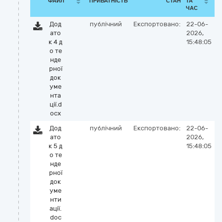
ФАЙЛ
ПРИВАТНІСТЬ
СТАН
ТА
ЧАС
Дод
публічний
Експортовано:
22-06-
ато
2026,
к 4 д
15:48:05
о те
нде
рної
док
уме
нта
ції.d
ocx
Дод
публічний
Експортовано:
22-06-
ато
2026,
к 5 д
15:48:05
о те
нде
рної
док
уме
нти
ації.
doc