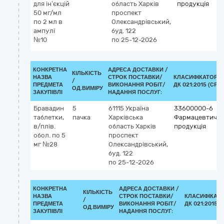
для ін’єкцій
область
Харків
продукція
50 мг/мл
проспект
по 2 мл в
Олександрівський,
ампулі
буд. 122
№10
по 25-12-2026
КОНКРЕТНА
АДРЕСА ДОСТАВКИ /
КІЛЬКІСТЬ
НАЗВА
СТРОК ПОСТАВКИ/
КЛАСИФІКАТОР
/
ПРЕДМЕТА
ВИКОНАННЯ РОБІТ/
ДК 021:2015 (CPV)
ОД.ВИМІРУ
ЗАКУПІВЛІ
НАДАННЯ ПОСЛУГ:
Бравадин
5
61115
Україна
33600000-6
таблетки,
пачка
Харківська
Фармацевтичн
в/плів.
область
Харків
продукція
обол. по 5
проспект
мг №28
Олександрівський,
буд. 122
по 25-12-2026
КОНКРЕТНА
АДРЕСА ДОСТАВКИ /
КІЛЬКІСТЬ
НАЗВА
СТРОК ПОСТАВКИ/
КЛАСИФІКАТ
/
ПРЕДМЕТА
ВИКОНАННЯ РОБІТ/
ДК 021:2015 (
ОД.ВИМІРУ
ЗАКУПІВЛІ
НАДАННЯ ПОСЛУГ: