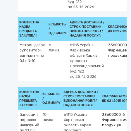
буд. 122
по 25-12-2026
КОНКРЕТНА
АДРЕСА ДОСТАВКИ /
КІЛЬКІСТЬ
НАЗВА
СТРОК ПОСТАВКИ/
КЛАСИФІКАТ
/
ПРЕДМЕТА
ВИКОНАННЯ РОБІТ/
ДК 021:2015 (
ОД.ВИМІРУ
ЗАКУПІВЛІ
НАДАННЯ ПОСЛУГ:
Метронідазол
6
61115
Україна
33600000-6
супозиторії
пачка
Харківська
Фармацевти
вагінальні по
область
Харків
продукція
0,1 г №10
проспект
Олександрівський,
буд. 122
по 25-12-2026
КОНКРЕТНА
АДРЕСА ДОСТАВКИ /
КІЛЬКІСТЬ
НАЗВА
СТРОК ПОСТАВКИ/
КЛАСИФІКАТОР
/
ПРЕДМЕТА
ВИКОНАННЯ РОБІТ/
ДК 021:2015 (CPV)
ОД.ВИМІРУ
ЗАКУПІВЛІ
НАДАННЯ ПОСЛУГ:
Банеоцин
10
61115
Україна
33600000-6
порошок
пачка
Харківська
Фармацевтичн
нашкірний
область
Харків
продукція
по 10 г у
проспект