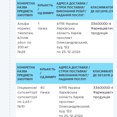
КОНКРЕТНА
АДРЕСА ДОСТАВКИ /
КІЛЬКІСТЬ
НАЗВА
СТРОК ПОСТАВКИ/
КЛАСИФІКАТОР
/
ПРЕДМЕТА
ВИКОНАННЯ РОБІТ/
ДК 021:2015 (CPV)
ОД.ВИМІРУ
ЗАКУПІВЛІ
НАДАННЯ ПОСЛУГ:
Альфа
1
61115
Україна
33600000-6
нормікс
пачка
Харківська
Фармацевтичн
таблетки,
область
Харків
продукція
в/плів.
проспект
обол. по
Олександрівський,
200 мг
буд. 122
№28
по 25-12-2026
КОНКРЕТНА
АДРЕСА ДОСТАВКИ /
КІЛЬКІСТЬ
НАЗВА
СТРОК ПОСТАВКИ/
КЛАСИФІКАТОР
/
ПРЕДМЕТА
ВИКОНАННЯ РОБІТ/
ДК 021:2015 (CP
ОД.ВИМІРУ
ЗАКУПІВЛІ
НАДАННЯ ПОСЛУГ:
Гліцеринові
40
61115
Україна
33600000-6
супозиторії
пачка
Харківська
Фармацевтич
супозиторії
область
Харків
продукція
по 2,63 г
проспект
№10
Олександрівський,
буд. 122
по 25-12-2026