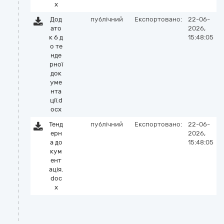
x
Дод
публічний
Експортовано:
22-06-
ато
2026,
к 6 д
15:48:05
о те
нде
рної
док
уме
нта
ції.d
ocx
Тенд
публічний
Експортовано:
22-06-
ерн
2026,
а до
15:48:05
кум
ент
ація.
doc
x