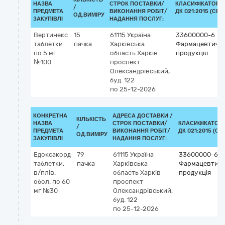
НАЗВА
СТРОК ПОСТАВКИ/
КЛАСИФІКАТОР
/
ПРЕДМЕТА
ВИКОНАННЯ РОБІТ/
ДК 021:2015 (CPV)
ОД.ВИМІРУ
ЗАКУПІВЛІ
НАДАННЯ ПОСЛУГ:
Вертинекс
15
61115
Україна
33600000-6
таблетки
пачка
Харківська
Фармацевтичн
по 5 мг
область
Харків
продукція
№100
проспект
Олександрівський,
буд. 122
по 25-12-2026
КОНКРЕТНА
АДРЕСА ДОСТАВКИ /
КІЛЬКІСТЬ
НАЗВА
СТРОК ПОСТАВКИ/
КЛАСИФІКАТОР
/
ПРЕДМЕТА
ВИКОНАННЯ РОБІТ/
ДК 021:2015 (CP
ОД.ВИМІРУ
ЗАКУПІВЛІ
НАДАННЯ ПОСЛУГ:
Едоксакорд
79
61115
Україна
33600000-6
таблетки,
пачка
Харківська
Фармацевтич
в/плів.
область
Харків
продукція
обол. по 60
проспект
мг №30
Олександрівський,
буд. 122
по 25-12-2026