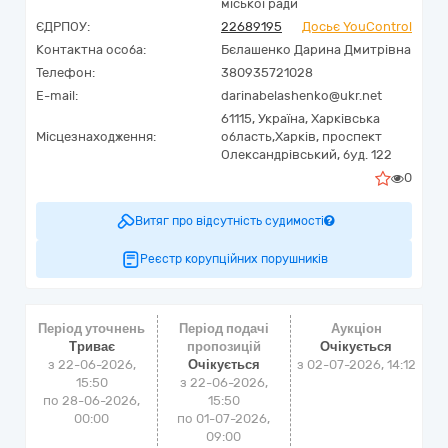
міської ради
ЄДРПОУ:
22689195
Досьє YouControl
Контактна особа:
Бєлашенко Дарина Дмитрівна
Телефон:
380935721028
E-mail:
darinabelashenko@ukr.net
61115,
Україна
,
Харківська
Місцезнаходження:
область,
Харків,
проспект
Олександрівський, буд. 122
0
Витяг про відсутність судимості
Реєстр корупційних порушників
Період уточнень
Період подачі
Аукціон
Триває
пропозицій
Очікується
з 22-06-2026,
Очікується
з
02-07-2026, 14:12
15:50
з 22-06-2026,
по 28-06-2026,
15:50
00:00
по 01-07-2026,
09:00