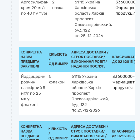
Аргосульфан
2
61115
Україна
33600000-6
крем 20 мг/г
пачка
Харківська
Фармацевти
по 40 г у тубі
область
Харків
продукція
проспект
Олександрівський,
буд. 122
по 25-12-2026
КОНКРЕТНА
АДРЕСА ДОСТАВКИ /
КІЛЬКІСТЬ
НАЗВА
СТРОК ПОСТАВКИ/
КЛАСИФІКАТОР
/
ПРЕДМЕТА
ВИКОНАННЯ РОБІТ/
ДК 021:2015 (CP
ОД.ВИМІРУ
ЗАКУПІВЛІ
НАДАННЯ ПОСЛУГ:
Йоддицерин
5
61115
Україна
33600000-6
розчин
флакон
Харківська
Фармацевтич
нашкірний 5
область
Харків
продукція
мг/г по 25
проспект
мл у
Олександрівський,
флаконі
буд. 122
по 25-12-2026
КОНКРЕТНА
АДРЕСА ДОСТАВКИ /
КІЛЬКІСТЬ
НАЗВА
СТРОК ПОСТАВКИ/
КЛАСИФІКАТОР
/
ПРЕДМЕТА
ВИКОНАННЯ РОБІТ/
ДК 021:2015 (CP
ОД.ВИМІРУ