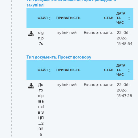
закупівлі
ДАТА
ФАЙЛ
ПРИВАТНІСТЬ
СТАН
ТА
ЧАС
sig
публічний
Експортовано:
22-06-
n.p
2026,
7s
15:48:54
Тип документа: Проект договору
ДАТА
ФАЙЛ
ПРИВАТНІСТЬ
СТАН
ТА
ЧАС
До
публічний
Експортовано:
22-06-
го
2026,
вір
15:47:28
Іва
нкі
в З
ЦП
_2
02
5