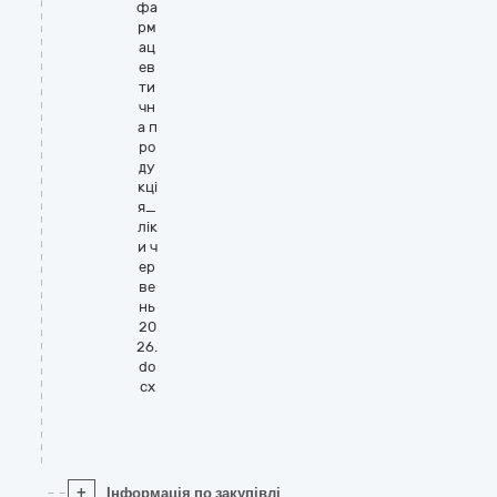
фа
рм
ац
ев
ти
чн
а п
ро
ду
кці
я_
лік
и ч
ер
ве
нь
20
26.
do
cx
+
Інформація по закупівлі