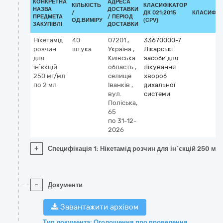
КОНКРЕТНА
АДРЕСА
КІЛЬКІСТЬ
КЛАСИФІКАТОР
НАЗВА
ДОСТАВКИ
/
ДК 021:2015
КЛАСИФІК
ПРЕДМЕТА
/ ПЕРІОД
ОД.ВИМІРУ
(CPV)
ЗАКУПІВЛІ
ДОСТАВКИ
Нікетамід
40
07201
,
33670000-7
розчин
штука
Україна
,
Лікарські
для
Київська
засоби для
ін`єкцій
область
,
лікування
250 мг/мл
селище
хвороб
по 2 мл
Іванків
,
дихальної
вул.
системи
Поліська,
65
по 31-12-
2026
+
Специфікація 1: Нікетамід розчин для ін`єкцій 250 мг
-
Документи
Завантажити архівом
Тип документа: Оголошення про проведення