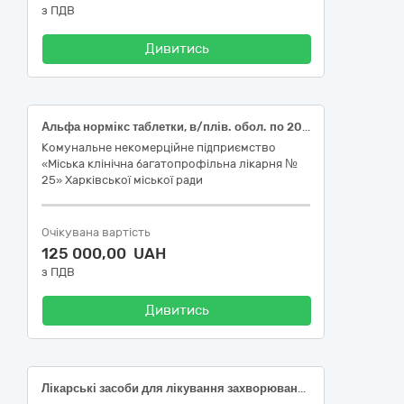
з ПДВ
Дивитись
Альфа нормікс таблетки, в/плів. обол. по 200 мг №28; (Rifaximin); Гліцеринові супозиторії супозиторії по 2,63 г №10 (Glycerol); Гліцеринові супозиторії супозиторії по 0,88 г №10 (Glycerol); Індометацин Софарма супозиторії по 50 мг №6 (Indometacin); Метронідазол супозиторії вагінальні по 0,1 г №10 (Metronidazole); Банеоцин порошок нашкірний по 10 г у конт. (Comb drug); Соритмік таблетки по 80 мг №20 (Sotalol); Сульпірид-ЗН розчин для ін’єкцій 50 мг/мл по 2 мл в ампулі №10 (Sulpiride); Бравадин таблетки, в/плів. обол. по 5 мг №28 (Ivabradine); Аргосульфан крем 20 мг/г по 40 г у тубі (Sulfathiazole); Йоддицерин розчин нашкірний 5 мг/г по 25 мл у флаконі (Iodine); Ксантинолу нікотинат розчин для ін’єкцій 150 мг/мл по 2 мл в ампулі №10 (Xantinol nicotinate); Цинкова мазь 10 % по 20 г у тубах (Zinc oxide); Вертинекс таблетки по 5 мг №100 (Prochlorperazine); Едоксакорд таблетки, в/плів. обол. по 60 мг №30 (Edoxaban); Едоксакорд таблетки, в/плів. обол. по 30 мг №30 (Edoxaban); Мотоприд таблетки в/плів. обол. по 50 мг №40 (Itopride); Лукаст таблетки, в/плів. обол. по 10 мг №30 (Montelukast)
Комунальне некомерційне підприємство
«Міська клінічна багатопрофільна лікарня №
25» Харківської міської ради
Очікувана вартість
125 000,00 UAH
з ПДВ
Дивитись
Лікарські засоби для лікування захворювань крові, органів кровотворення та захворювань серцево-судинної системи Верапаміл (ВЕРАПАМІЛ розчин для ін'єкцій, 2,5 мг/мл по 2 мл в ампулі, №10 у пачці (Verapamil)