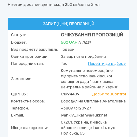
Нікетамід розчин для ін`єкцій 250 мг/мл по 2 мл
ЗАПИТ (ЦІНИ) ПРОПОЗИЦІЙ
ОЧІКУВАННЯ ПРОПОЗИЦІЙ
Статус:
Бюджет:
500
UAH
(з ПДВ)
Вид предмету закупівлі:
Товари
Оцінка пропозицій:
За вартістю придбання
Попередній етап:
Так
Перейти до відбору
Комунальне некомерційне
підприємство Іванківської
Замовник:
селищної ради "Іванківська
центральна районна лікарня"
ЄДРПОУ:
01994409
Досьє YouControl
Контактна особа:
Бородуліна Світлана Анатоліївна
Телефон:
+380973120927
E-mail:
ivankiv_likarnya@ukr.net
07201,
Україна
,
Київська
Місцезнаходження:
область,
селище Іванків,
вул.
Поліська, 65