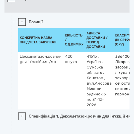
-
Позиції
АДРЕСА
КІЛЬКІСТЬ
КЛАСИФІК
КОНКРЕТНА НАЗВА
ДОСТАВКИ /
/
ДК 021:201
ПРЕДМЕТА ЗАКУПІВЛІ
ПЕРІОД
ОД.ВИМІРУ
(CPV)
ДОСТАВКИ
Дексаметазон,розчин
420
41615
,
33640000
для ін'єкцій 4мг/мл
штука
Україна
,
Лікарські
Сумська
засоби дл
область
,
лікуванн
Конотоп
,
захворюв
вул.Амосова
сечостате
Миколи,
системи т
будинок 3
гормони
по 31-12-
2026
+
Специфікація 1: Дексаметазон,розчин для ін'єкцій 4м