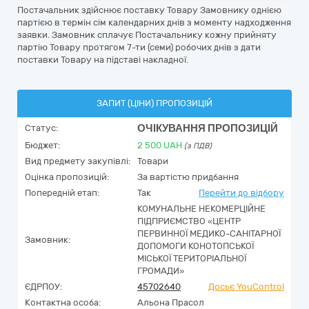
Постачальник здійснює поставку Товару Замовнику однією
партією в термін сім календарних днів з моменту надходження
заявки. Замовник сплачує Постачальнику кожну прийняту
партію Товару протягом 7-ти (семи) робочих днів з дати
поставки Товару на підставі накладної.
ЗАПИТ (ЦІНИ) ПРОПОЗИЦІЙ
ОЧІКУВАННЯ ПРОПОЗИЦІЙ
Статус:
Бюджет:
2 500
UAH
(з ПДВ)
Вид предмету закупівлі:
Товари
Оцінка пропозицій:
За вартістю придбання
Попередній етап:
Так
Перейти до відбору
КОМУНАЛЬНЕ НЕКОМЕРЦІЙНЕ
ПІДПРИЄМСТВО «ЦЕНТР
ПЕРВИННОЇ МЕДИКО-САНІТАРНОЇ
Замовник:
ДОПОМОГИ КОНОТОПСЬКОЇ
МІСЬКОЇ ТЕРИТОРІАЛЬНОЇ
ГРОМАДИ»
ЄДРПОУ:
45702640
Досьє YouControl
Контактна особа:
Альона Прасол