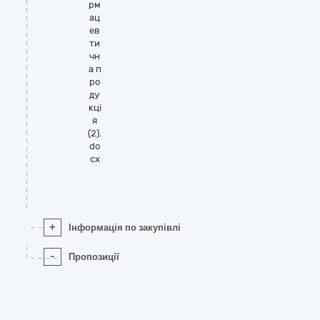
рм
ац
ев
ти
чн
а п
ро
ду
кці
я
(2).
do
cx
+
Інформація по закупівлі
-
Пропозиції