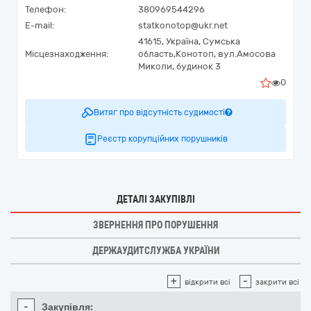
Телефон:
380969544296
E-mail:
statkonotop@ukr.net
41615,
Україна
,
Сумська
Місцезнаходження:
область,
Конотоп,
вул.Амосова
Миколи, будинок 3
0
Витяг про відсутність судимості
Реєстр корупційних порушників
ДЕТАЛІ ЗАКУПІВЛІ
ЗВЕРНЕННЯ ПРО ПОРУШЕННЯ
ДЕРЖАУДИТСЛУЖБА УКРАЇНИ
+
-
відкрити всі
закрити всі
-
Закупівля: