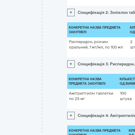
+
Специфікація 2: Зопіклон таб
КОНКРЕТНА НАЗВА ПРЕДМЕТА
КІ
ЗАКУПІВЛІ
ОД
Рисперидон, розчин
2
оральний, 1 мг/мл, по 100 мл
шт
+
Специфікація 3: Рисперидон,
КОНКРЕТНА НАЗВА
КІЛЬКІСТ
ПРЕДМЕТА ЗАКУПІВЛІ
ОД.ВИМІ
Амітриптилін таблетки
100
по 25 мг
штука
+
Специфікація 4: Амітриптилін
КОНКРЕТНА НАЗВА ПРЕДМЕТА
КІЛ