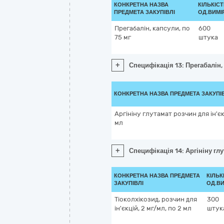
КОНКРЕТНА НАЗВА
КІЛЬКІСТ
ПРЕДМЕТА ЗАКУПІВЛІ
ОД.ВИМІ
Прегабалін, капсули, по
600
75 мг
штука
+
Специфікація 13: Прегабалін, 
КОНКРЕТНА НАЗВА ПРЕДМЕТА ЗАКУПІ
Аргініну глутамат розчин для ін'єк
мл
+
Специфікація 14: Аргініну глу
КОНКРЕТНА НАЗВА ПРЕДМЕТА
КІЛЬК
ЗАКУПІВЛІ
ОД.ВИ
Тіоколхікозид, розчин для
300
ін'єкцій, 2 мг/мл, по 2 мл
штук