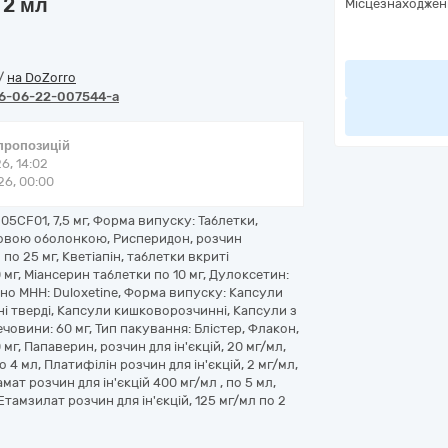
 2 мл
Місцезнаходжен
/
на DoZorro
6-06-22-007544-a
 пропозицій
6, 14:02
6, 00:00
05CF01, 7,5 мг, Форма випуску: Таблетки,
вковою оболонкою, Рисперидон, розчин
по 25 мг, Кветіапін, таблетки вкриті
 мг, Міансерин таблетки по 10 мг, Дулоксетин:
дно МНН: Duloxetine, Форма випуску: Капсули
і тверді, Капсули кишковорозчинні, Капсули з
човини: 60 мг, Тип пакування: Блістер, Флакон,
г, Папаверин, розчин для ін'єкцій, 20 мг/мл,
о 4 мл, Платифілін розчин для ін'єкцій, 2 мг/мл,
амат розчин для ін'єкцій 400 мг/мл , по 5 мл,
 Етамзилат розчин для ін'єкцій, 125 мг/мл по 2