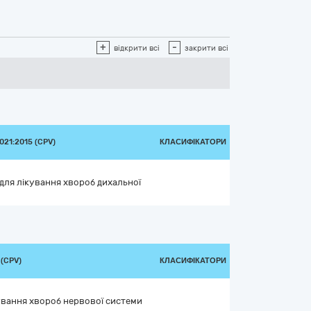
+
-
відкрити всі
закрити всі
21:2015 (CPV)
КЛАСИФІКАТОРИ
 для лікування хвороб дихальної
(CPV)
КЛАСИФІКАТОРИ
кування хвороб нервової системи