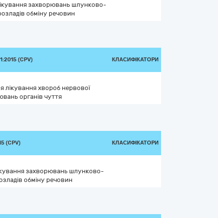
 лікування захворювань шлунково-
розладів обміну речовин
:2015 (CPV)
КЛАСИФІКАТОРИ
ля лікування хвороб нервової
ювань органів чуття
5 (CPV)
КЛАСИФІКАТОРИ
лікування захворювань шлунково-
озладів обміну речовин