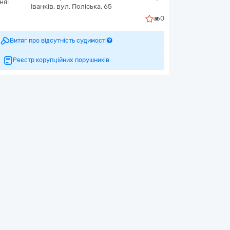
ня:
Іванків,
вул. Поліська, 65
0
Витяг про відсутність судимості
Реєстр корупційних порушників