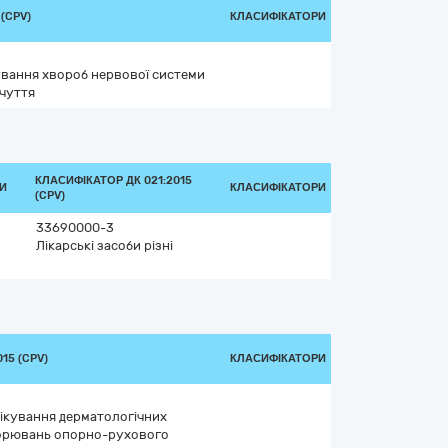
(CPV)
КЛАСИФІКАТОРИ
кування хвороб нервової системи
 чуття
КЛАСИФІКАТОР ДК 021:2015
КИ
КЛАСИФІКАТОРИ
(CPV)
33690000-3
Лікарські засоби різні
15 (CPV)
КЛАСИФІКАТОРИ
лікування дерматологічних
орювань опорно-рухового