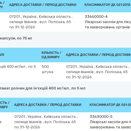
Ь /
АДРЕСА ДОСТАВКИ / ПЕРІОД ДОСТАВКИ
КЛАСИФІКАТОР ДК 021:2015 
РУ
07201
,
Україна
,
Київська область
,
33660000-4
селище Іванків
,
вул. Поліська, 65
Лікарські засоби для лі
по 31-12-2026
та захворювань органів
капсули, по 75 мг
КІЛЬКІСТЬ /
ВЛІ
АДРЕСА ДОСТАВКИ / ПЕРІОД ДОСТАВ
ОД.ВИМІРУ
цій 400 мг/мл , по 5
500
07201
,
Україна
,
Київська область
,
штука
селище Іванків
,
вул. Поліська, 65
по 31-12-2026
тамат розчин для ін'єкцій 400 мг/мл , по 5 мл
ІСТЬ /
АДРЕСА ДОСТАВКИ / ПЕРІОД ДОСТАВКИ
КЛАСИФІКАТОР ДК 021:20
МІРУ
07201
,
Україна
,
Київська область
,
33630000-5
а
селище Іванків
,
вул. Поліська, 65
Лікарські засоби для 
по 31-12-2026
захворювань та захв