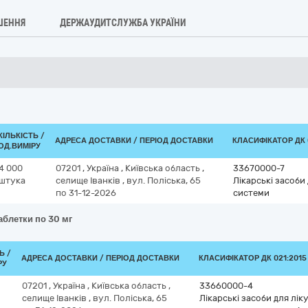
ШЕННЯ
ДЕРЖАУДИТСЛУЖБА УКРАЇНИ
КІЛЬКІСТЬ /
АДРЕСА ДОСТАВКИ / ПЕРІОД ДОСТАВКИ
КЛАСИФІКАТОР ДК 0
ОД.ВИМІРУ
4 000
07201
,
Україна
,
Київська область
,
33670000-7
штука
селище Іванків
,
вул. Поліська, 65
Лікарські засоби
по 31-12-2026
системи
аблетки по 30 мг
Ь /
АДРЕСА ДОСТАВКИ / ПЕРІОД ДОСТАВКИ
КЛАСИФІКАТОР ДК 021:2015 
РУ
07201
,
Україна
,
Київська область
,
33660000-4
селище Іванків
,
вул. Поліська, 65
Лікарські засоби для лі