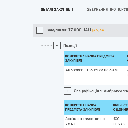
ДЕТАЛІ ЗАКУПІВЛІ
ЗВЕРНЕННЯ ПРО ПОРУ
-
Закупівля:
77 000
UAH
(з ПДВ)
-
Позиції
КОНКРЕТНА НАЗВА ПРЕДМЕТА
ЗАКУПІВЛІ
Амброксол таблетки по 30 мг
+
Специфікація 1: Амброксол т
КОНКРЕТНА НАЗВА
КІЛЬКІСТ
ПРЕДМЕТА ЗАКУПІВЛІ
ОД.ВИМІ
Зопіклон таблетки по
100
7,5 мг
штука