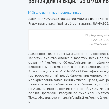
розчин для ін'єкцій, 125 мг/мл по
Оголошення про проведення.pdf
Закупівля:
UA-2026-06-22-007402-a
/
на ProZorro
Рядок плану закупівлі та обґрунтування:
UA-P-202
Період подачі
з 22-06-202
по 25-06-202
Амброксол таблетки по 30 мг, Зопіклон: Zopiclone, N
Таблетки, вкриті оболонкою, Таблетки, вкриті плі
оральний, 1 мг/мл, по 100 мл, Амітриптилін таблетки 
оболонкою, по 25 мг, Есциталопрам, таблетки, по 10
Класифікація згідно АТХ: N06AX21, Класифікація згі
гастрорезистентні тверді, Капсули кишковорозчинн
модифікованим вивільненням тверді, Доза діючої ре
Леветирацетам, таблетки вкриті оболонкою, по 500 м
по 2 мл, Цитиколін, розчин для ін'єкцій, 250 мг/мл, п
по 1 мл, Прегабалін, капсули, по 75 мг, Аргініну глут
Тіоколхікозид, розчин для ін'єкцій, 2 мг/мл, по 2 мл,
мл