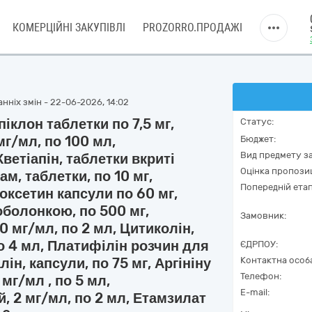
КОМЕРЦІЙНІ ЗАКУПІВЛІ
PROZORRO.ПРОДАЖІ
нніх змін - 22-06-2026, 14:02
іклон таблетки по 7,5 мг,
Статус:
мг/мл, по 100 мл,
Бюджет:
Вид предмету за
Кветіапін, таблетки вкриті
Оцінка пропозиц
м, таблетки, по 10 мг,
Попередній етап
оксетин капсули по 60 мг,
оболонкою, по 500 мг,
Замовник:
0 мг/мл, по 2 мл, Цитиколін,
по 4 мл, Платифілін розчин для
ЄДРПОУ:
алін, капсули, по 75 мг, Аргініну
Контактна особ
Телефон:
мг/мл , по 5 мл,
E-mail:
й, 2 мг/мл, по 2 мл, Етамзилат