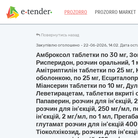
PROZORRO
PROZORRO MARKET
Повернутись назад
Закупівлю оголошено - 22-06-2026, 14:02. Дата оста
Амброксол таблетки по 30 мг, Зоп
Рисперидон, розчин оральний, 1 
Амітриптилін таблетки по 25 мг, 
оболонкою, по 25 мг, Есциталопра
Міансерин таблетки по 10 мг, Дул
Леветирацетам, таблетки вкриті 
Папаверин, розчин для ін'єкцій, 2
розчин для ін'єкцій, 250 мг/мл, 
ін'єкцій, 2 мг/мл, по 1 мл, Прегаб
глутамат розчин для ін'єкцій 400 
Тіоколхікозид, розчин для ін'єкці