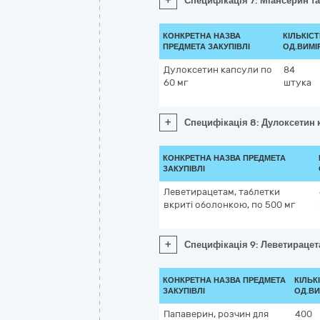
+
Специфікація 7: Міансерин та
КОНКРЕТНА НАЗВА
КІЛЬКІСТ
ПРЕДМЕТА ЗАКУПІВЛІ
ОД.ВИМІ
Дулоксетин капсули по
84
60 мг
штука
+
Специфікація 8: Дулоксетин 
КОНКРЕТНА НАЗВА ПРЕДМЕТА
ЗАКУПІВЛІ
Леветирацетам, таблетки
вкриті оболонкою, по 500 мг
+
Специфікація 9: Леветирацет
КОНКРЕТНА НАЗВА ПРЕДМЕТА
КІЛЬК
ЗАКУПІВЛІ
ОД.ВИ
Папаверин, розчин для
400