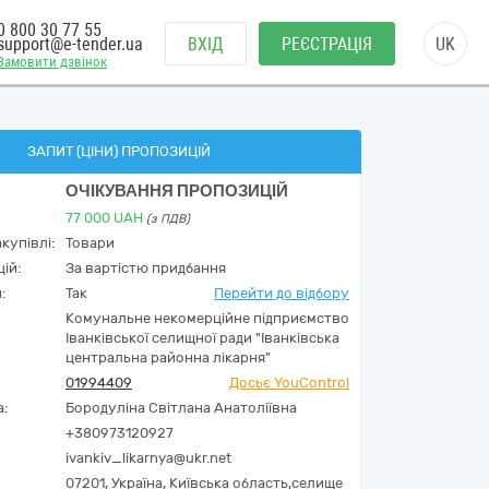
0 800 30 77 55
support@e-tender.ua
ВХІД
РЕЄСТРАЦІЯ
UK
Замовити дзвінок
ЗАПИТ (ЦІНИ) ПРОПОЗИЦІЙ
ОЧІКУВАННЯ ПРОПОЗИЦІЙ
77 000
UAH
(з ПДВ)
купівлі:
Товари
ій:
За вартістю придбання
:
Так
Перейти до відбору
Комунальне некомерційне підприємство
Іванківської селищної ради "Іванківська
центральна районна лікарня"
01994409
Досьє YouControl
а:
Бородуліна Світлана Анатоліївна
+380973120927
ivankiv_likarnya@ukr.net
07201,
Україна
,
Київська область,
селище