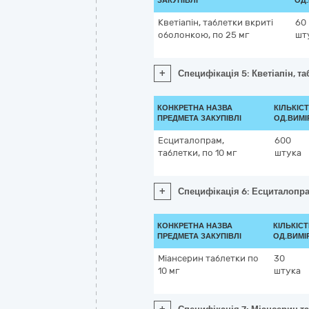
ЗАКУПІВЛІ
ОД.
Кветіапін, таблетки вкриті
60
оболонкою, по 25 мг
шт
+
Специфікація 5: Кветіапін, т
КОНКРЕТНА НАЗВА
КІЛЬКІСТ
ПРЕДМЕТА ЗАКУПІВЛІ
ОД.ВИМІ
Есциталопрам,
600
таблетки, по 10 мг
штука
+
Специфікація 6: Есциталопрам
КОНКРЕТНА НАЗВА
КІЛЬКІСТ
ПРЕДМЕТА ЗАКУПІВЛІ
ОД.ВИМІ
Міансерин таблетки по
30
10 мг
штука