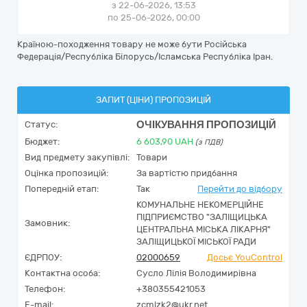
з 22-06-2026, 13:53
по 25-06-2026, 00:00
Країною-походження товару не може бути Російська
Федерація/Республіка Білорусь/Ісламська Республіка Іран.
ЗАПИТ (ЦІНИ) ПРОПОЗИЦІЙ
ОЧІКУВАННЯ ПРОПОЗИЦІЙ
Статус:
Бюджет:
6 603,90
UAH
(з ПДВ)
Вид предмету закупівлі:
Товари
Оцінка пропозицій:
За вартістю придбання
Попередній етап:
Так
Перейти до відбору
КОМУНАЛЬНЕ НЕКОМЕРЦІЙНЕ
ПІДПРИЄМСТВО "ЗАЛІЩИЦЬКА
Замовник:
ЦЕНТРАЛЬНА МІСЬКА ЛІКАРНЯ"
ЗАЛІЩИЦЬКОЇ МІСЬКОЇ РАДИ
ЄДРПОУ:
02000659
Досьє YouControl
Контактна особа:
Сусло Лілія Володимирівна
Телефон:
+380355421053
E-mail:
zcmlzk2@ukr.net