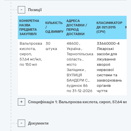
-
Позиції
КОНКРЕТНА
АДРЕСА
КІЛЬКІСТЬ
КЛАСИФІКАТОР
НАЗВА
ДОСТАВКИ /
/
ДК 021:2015
КЛ
ПРЕДМЕТА
ПЕРІОД
ОД.ВИМІРУ
(CPV)
ЗАКУПІВЛІ
ДОСТАВКИ
Вальпроєва
30
48600
,
33660000-4
кислота,
штука
Україна
,
Лікарські
сироп,
Тернопільська
засоби для
57,64 мг/мл,
область
,
лікування
по 150 мл
місто
хвороб
Заліщики
,
нервової
ВУЛИЦЯ
системи та
БАНДЕРИ С.,
захворювань
будинок 86
органів
по 31-12-2026
чуття
+
Специфікація 1: Вальпроєва кислота, сироп, 57,64 мг/
-
Документи