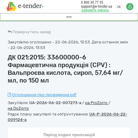
0 800 30 77 55
support@e-tender.ua
UK
Замовити дзвінок
Повернутись назад
Закупівлю оголошено - 22-06-2026, 13:53. Дата останніх змін
- 22-06-2026, 13:53
ДК 021:2015: 33600000-6
Фармацевтична продукція (CPV) :
Вальпроєва кислота, сироп, 57,64 мг/
мл, по 150 мл
Оголошення про проведення.pdf
Закупівля:
UA-2026-06-22-007273-a
/
на ProZorro
/
на DoZorro
Рядок плану закупівлі та обґрунтування:
UA-P-2026-06-22-
009124-a
Період подачі пропозицій