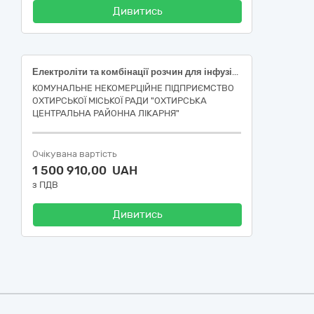
Дивитись
Електроліти та комбінації розчин для інфузій, по 500 мл; Рінгера Лактат розчин для інфузій по 400 мл; Рінгера розчин для інфузій по 400 мл; Рінгера розчин для інфузій по 200 мл
КОМУНАЛЬНЕ НЕКОМЕРЦІЙНЕ ПІДПРИЄМСТВО
ОХТИРСЬКОЇ МІСЬКОЇ РАДИ "ОХТИРСЬКА
ЦЕНТРАЛЬНА РАЙОННА ЛІКАРНЯ"
Очікувана вартість
1 500 910,00 UAH
з ПДВ
Дивитись