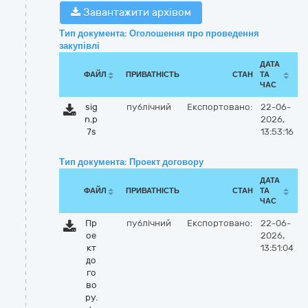
Завантажити архівом
Тип документа: Оголошення про проведення
закупівлі
ДАТА
ФАЙЛ
ПРИВАТНІСТЬ
СТАН
ТА
ЧАС
sig
публічний
Експортовано:
22-06-
n.p
2026,
7s
13:53:16
Тип документа: Проект договору
ДАТА
ФАЙЛ
ПРИВАТНІСТЬ
СТАН
ТА
ЧАС
Пр
публічний
Експортовано:
22-06-
ое
2026,
кт
13:51:04
до
го
во
ру.