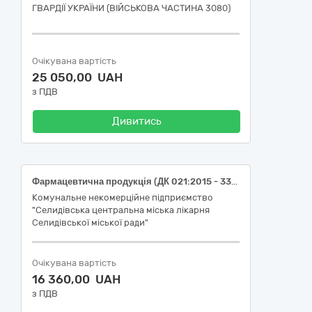
ГВАРДІЇ УКРАЇНИ (ВІЙСЬКОВА ЧАСТИНА 3080)
Очікувана вартість
25 050,00 UAH
з ПДВ
Дивитись
Фармацевтична продукція (ДК 021:2015 - 33600000-6 Фармацевтична продукція): Ультравіст 370, розчин для ін`єкцій та інфузій, 370 мг/мл по 100 мл у флаконі, Iopromide
Комунальне некомерційне підприємство
"Селидівська центральна міська лікарня
Селидівської міської ради"
Очікувана вартість
16 360,00 UAH
з ПДВ