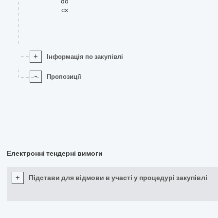
do
cx
+
Інформація по закупівлі
-
Пропозиції
Електронні тендерні вимоги
+
Підстави для відмови в участі у процедурі закупівлі