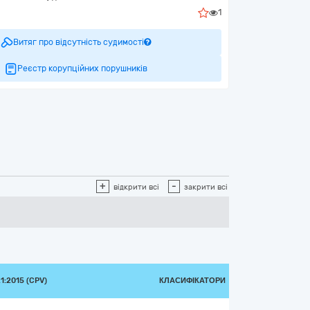
1
Витяг про відсутність судимості
Реєстр корупційних порушників
+
-
відкрити всі
закрити всі
:2015 (CPV)
КЛАСИФІКАТОРИ