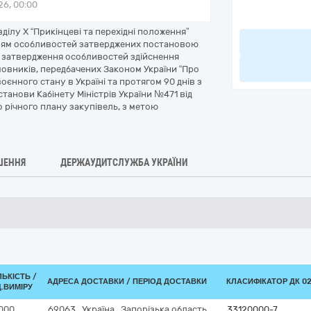
6, 00:00
ділу Х “Прикінцеві та перехідні положення”
анням особливостей затверджених постановою
ро затвердження особливостей здійснення
амовників, передбачених Законом України “Про
воєнного стану в Україні та протягом 90 днів з
танови Кабінету Міністрів України №471 від
го річного плану закупівель, з метою
ШЕННЯ
ДЕРЖАУДИТСЛУЖБА УКРАЇНИ
ЛЬКІСТЬ /
АДРЕСА ДОСТАВКИ / ПЕРІОД ДОСТАВКИ
КЛАСИФІКАТОР ДК 021
.ВИМІРУ
000
69063
,
Україна
,
Запорізька область
,
33120000-7