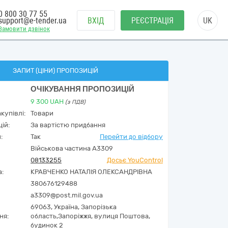
0 800 30 77 55
support@e-tender.ua
ВХІД
РЕЄСТРАЦІЯ
UK
Замовити дзвінок
ЗАПИТ (ЦІНИ) ПРОПОЗИЦІЙ
ОЧІКУВАННЯ ПРОПОЗИЦІЙ
9 300
UAH
(з ПДВ)
купівлі:
Товари
ій:
За вартістю придбання
:
Так
Перейти до відбору
Військова частина А3309
08133255
Досьє YouControl
а:
КРАВЧЕНКО НАТАЛІЯ ОЛЕКСАНДРІВНА
380676129488
a3309@post.mil.gov.ua
69063,
Україна
,
Запорізька
ня:
область,
Запоріжжя,
вулиця Поштова,
будинок 2