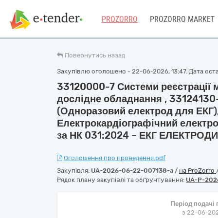
PROZORRO
PROZORRO MARKET
Повернутись назад
Закупівлю оголошено - 22-06-2026, 13:47. Дата оста
33120000-7 Системи реєстрації м
дослідне обладнання , 33124130
(Одноразовий електрод для ЕКГ),
Електрокардіографічний електро
за НК 031:2024 – ЕКГ ЕЛЕКТРОДИ
Оголошення про проведення.pdf
Закупівля:
UA-2026-06-22-007138-a
/
на ProZorro
Рядок плану закупівлі та обґрунтування:
UA-P-202
Період подачі
з 22-06-202