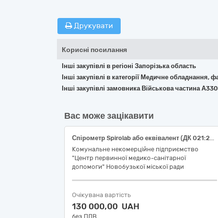
Друкувати
Корисні посилання
Інші закупівлі в регіоні Запорізька область
Інші закупівлі в категорії Медичне обладнання, ф
Інші закупівлі замовника Військова частина А33
Вас може зацікавити
Спірометр Spirolab або еквівалент (ДК 021:2015: 33120000-7 «Системи реєстрації медичної інформації та дослідне обладнання»)
Комунальне некомерційне підприємство
"Центр первинної медико-санітарної
допомоги" Новобузької міської ради
Очікувана вартість
130 000,00 UAH
без ПДВ