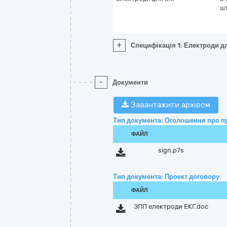
ш
+
Специфікація 1: Електроди д
-
Документи
Завантажити архівом
Тип документа: Оголошення про п
ФАЙЛ
sign.p7s
Тип документа: Проект договору
ФАЙЛ
ЗПП електроди ЕКГ.doc