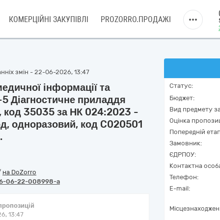
КОМЕРЦІЙНІ ЗАКУПІВЛІ
PROZORRO.ПРОДАЖІ
нніх змін - 22-06-2026, 13:47
едичної інформації та
Статус:
-5 Діагностичне приладдя
Бюджет:
Вид предмету за
 код 35035 за НК 024:2023 -
Оцінка пропозиц
д, одноразовий, код C020501
Попередній етап
.
Замовник:
ЄДРПОУ:
Контактна особ
/
на DoZorro
Телефон:
6-06-22-008998-a
E-mail:
 пропозицій
Місцезнаходжен
6, 13:47