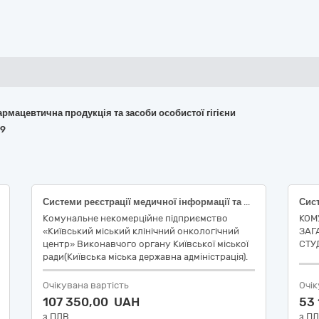
армацевтична продукція та засоби особистої гігієни
09
Системи реєстрації медичної інформації та дослідне обладнання
Комунальне некомерційне підприємство
КОМ
«Київський міський клінічний онкологічний
ЗАГ
центр» Виконавчого органу Київської міської
СТУ
ради(Київська міська державна адміністрація).
Очікувана вартість
Очік
107 350,00 UAH
53
з ПДВ
з П