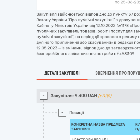
по 25-06-202
Закупівля здійснюється відповідно до пункту 37 роз
Закону України “Про публічні закупівлі” з урахув
Кабінету Міністрів України від 12.10.2022 №1178 «П
публічних закупівель товарів, робіт і послуг для з
публічні закупівлі”, на період дії правового режиму 
дня його припинення або скасування» в редакції пос
12.05.2023 – із змінами, відповідно до затверджено
безперебійного забезпечення потреби в/ч А3309
ДЕТАЛІ ЗАКУПІВЛІ
ЗВЕРНЕННЯ ПРО ПОРУ
-
Закупівля:
9 300
UAH
(з ПДВ)
-
Позиції
КОНКРЕТНА НАЗВА ПРЕДМЕТА
КІ
ЗАКУПІВЛІ
ОД
Електроди для ЕКГ
3 