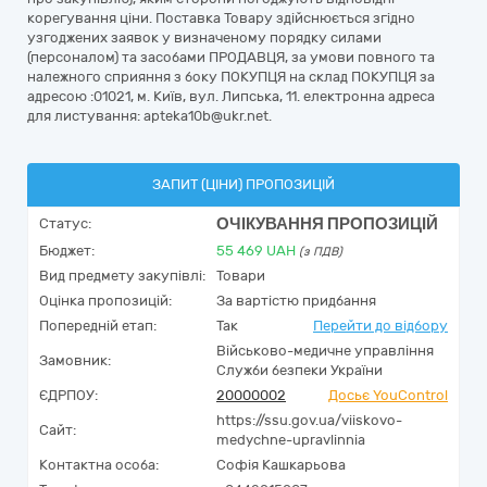
корегування ціни. Поставка Товару здійснюється згідно
узгоджених заявок у визначеному порядку силами
(персоналом) та засобами ПРОДАВЦЯ, за умови повного та
належного сприяння з боку ПОКУПЦЯ на склад ПОКУПЦЯ за
адресою :01021, м. Київ, вул. Липська, 11. електронна адреса
для листування: apteka10b@ukr.net.
ЗАПИТ (ЦІНИ) ПРОПОЗИЦІЙ
ОЧІКУВАННЯ ПРОПОЗИЦІЙ
Статус:
Бюджет:
55 469
UAH
(з ПДВ)
Вид предмету закупівлі:
Товари
Оцінка пропозицій:
За вартістю придбання
Попередній етап:
Так
Перейти до відбору
Військово-медичне управління
Замовник:
Служби безпеки України
ЄДРПОУ:
20000002
Досьє YouControl
https://ssu.gov.ua/viiskovo-
Сайт:
medychne-upravlinnia
Контактна особа:
Софія Кашкарьова