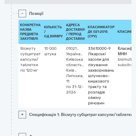
-
Позиції
КОНКРЕТНА
АДРЕСА
КІЛЬКІСТЬ
КЛАСИФІКАТОР
НАЗВА
ДОСТАВКИ
/
ДК 021:2015
КЛАСИФІК
ПРЕДМЕТА
/ ПЕРІОД
ОД.ВИМІРУ
(CPV)
ЗАКУПІВЛІ
ДОСТАВКИ
Вісмуту
10 000
01021
,
33610000-9
Класифік
субцитрат
штука
Україна
,
Лікарські
МНН
капсули/
Київська
засоби для
bismuth
таблетки
область
,
лікування
subcitrat
по 120 мг
Київ
,
захворювань
Липська,
шлунково-
11
кишкового
по 31-12-
тракту та
2026
розладів
обміну
речовин
+
Специфікація 1: Вісмуту субцитрат капсули/таблетки п