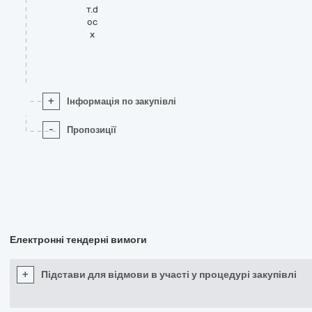
т.d
oc
x
+
Інформація по закупівлі
-
Пропозиції
Електронні тендерні вимоги
+
Підстави для відмови в участі у процедурі закупівлі