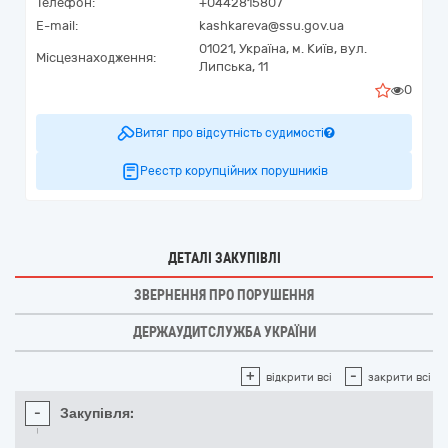
Телефон:
+0442815807
E-mail:
kashkareva@ssu.gov.ua
01021,
Україна
,
м. Київ,
вул.
Місцезнаходження:
Липська, 11
0
Витяг про відсутність судимості
Реєстр корупційних порушників
ДЕТАЛІ ЗАКУПІВЛІ
ЗВЕРНЕННЯ ПРО ПОРУШЕННЯ
ДЕРЖАУДИТСЛУЖБА УКРАЇНИ
+
-
відкрити всі
закрити всі
-
Закупівля: