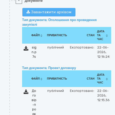
-
Документи
Завантажити архівом
Тип документа: Оголошення про проведення
закупівлі
ДАТА
ФАЙЛ
ПРИВАТНІСТЬ
СТАН
ТА
ЧАС
sig
публічний
Експортовано:
22-06-
n.p
2026,
7s
12:16:24
Тип документа: Проект договору
ДАТА
ФАЙЛ
ПРИВАТНІСТЬ
СТАН
ТА
ЧАС
До
публічний
Експортовано:
22-06-
го
2026,
вір
12:15:36
-п
ро
ек