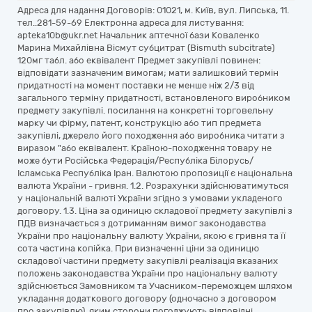
Адреса для надання Договорів: 01021, м. Київ, вул. Липська, 11.
тел..281-59-69 Електронна адреса для листування:
apteka10b@ukr.net Начальник аптечної бази Коваленко
Марина Михайлівна Вісмут субцитрат (Bismuth subcitrate)
120мг табл. або еквівалент Предмет закупівлі повинен:
відповідати зазначеним вимогам; мати залишковий термін
придатності на момент поставки не менше ніж 2/3 від
загального терміну придатності, встановленого виробником
предмету закупівлі. посилання на конкретні торговельну
марку чи фірму, патент, конструкцію або тип предмета
закупівлі, джерело його походження або виробника читати з
виразом "або еквівалент. Країною-походження товару не
може бути Російська Федерація/Республіка Білорусь/
Ісламська Республіка Іран. Валютою пропозиції є національна
валюта України - гривня. 1.2. Розрахунки здійснюватимуться
у національній валюті України згідно з умовами укладеного
договору. 1.3. Ціна за одиницю складової предмету закупівлі з
ПДВ визначається з дотриманням вимог законодавства
України про національну валюту України, якою є гривня та її
сота частина копійка. При визначенні ціни за одиницю
складової частини предмету закупівлі реалізація вказаних
положень законодавства України про національну валюту
здійснюється Замовником та Учасником-переможцем шляхом
укладання додаткового договору (одночасно з договором
про закупівлю), яким сторони погоджують відповідні