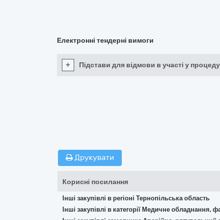
Електронні тендерні вимоги
+
Підстави для відмови в участі у процеду
Друкувати
Корисні посилання
Інші закупівлі в регіоні Тернопільська область
Інші закупівлі в категорії Медичне обладнання, ф