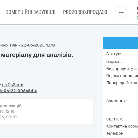
КОМЕРЦІЙНІ ЗАКУПІВЛІ
PROZORRO.ПРОДАЖІ
ніх змін - 22-06-2026, 12:18
матеріалу для аналізів,
Статус:
Бюджет:
Вид предмету за
Оцінка пропозиц
Попередній етап
/
на DoZorro
6-06-22-006684-a
Замовник:
 пропозицій
6, 12:18
6, 00:00
ЄДРПОУ:
Контактна особ
Телефон: