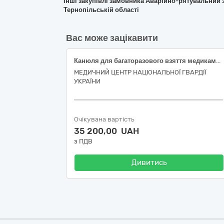
Інші закупівлі замовника Аварійно-рятувальний 
Тернопільській області
Вас може зацікавити
Канюля для багаторазового взяття медикаментів з антибактеріальним фільтром для фільтрації повітря та фільтром тонкої очистки розчину (червона)
МЕДИЧНИЙ ЦЕНТР НАЦІОНАЛЬНОЇ ГВАРДІЇ
УКРАЇНИ
Очікувана вартість
35 200,00 UAH
з ПДВ
Дивитись