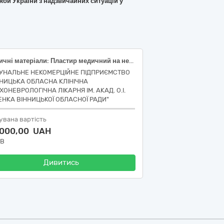
би України з надзвичайних ситуацій у
Медичні матеріали: Пластир медичний на нетканій основі 2,5 cm (см)х 500 cm (см) (Код НК 031:2024 -M0599 МЕДИЧНІ ПЛАСТИРІ – ІНШЕ; Код НК 024:2023 - 58986 (Лейкопластир хірургічний універсальний, нестерильний); Пластир медичний для фіксації катетерів 7 cm (см)х 8,5 cm (см), спанлейс/поліуретан основи (Код НК 031:2024 -M0599 МЕДИЧНІ ПЛАСТИРІ – ІНШЕ; Код НК 024:2023 - 56631 Фіксатор внутрішньовенного катетера )
УНАЛЬНЕ НЕКОМЕРЦІЙНЕ ПІДПРИЄМСТВО
ННИЦЬКА ОБЛАСНА КЛІНІЧНА
ОНЕВРОЛОГІЧНА ЛІКАРНЯ ІМ. АКАД. О.І.
НКА ВІННИЦЬКОЇ ОБЛАСНОЇ РАДИ"
увана вартість
 000,00 UAH
ДВ
Дивитись