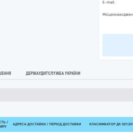
E-mail:
Місцезнаходжен
ШЕННЯ
ДЕРЖАУДИТСЛУЖБА УКРАЇНИ
СТЬ /
АДРЕСА ДОСТАВКИ / ПЕРІОД ДОСТАВКИ
КЛАСИФІКАТОР ДК 021:201
МІРУ