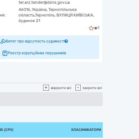
ter.arz.tender@dsns.gov.ua
46016,
Україна
,
Тернопільська
ня:
область,
Тернопіль,
ВУЛИЦЯ КИЇВСЬКА,
будинок 21
1
Витяг про відсутність судимості
Реєстр корупційних порушників
+
-
відкрити всі
закрити всі
5 (CPV)
КЛАСИФІКАТОРИ