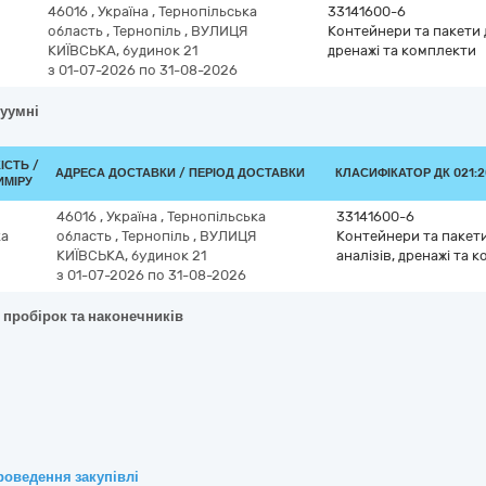
46016
,
Україна
,
Тернопільська
33141600-6
область
,
Тернопіль
,
ВУЛИЦЯ
Контейнери та пакети д
КИЇВСЬКА, будинок 21
дренажі та комплекти
з 01-07-2026
по 31-08-2026
куумні
ІСТЬ /
АДРЕСА ДОСТАВКИ / ПЕРІОД ДОСТАВКИ
КЛАСИФІКАТОР ДК 021:2
ИМІРУ
46016
,
Україна
,
Тернопільська
33141600-6
ка
область
,
Тернопіль
,
ВУЛИЦЯ
Контейнери та пакети
КИЇВСЬКА, будинок 21
аналізів, дренажі та 
з 01-07-2026
по 31-08-2026
 пробірок та наконечників
роведення закупівлі