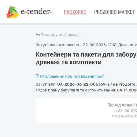
PROZORRO
PROZORRO MARKET
Повернутись назад
Закупівлю оголошено - 22-06-2026, 12:18. Дата остан
Контейнери та пакети для забору 
дренажі та комплекти
Оголошення про проведення.pdf
Закупівля:
UA-2026-06-22-005369-a
/
на ProZorro
Рядок плану закупівлі та обґрунтування:
UA-P-202
Період подачі
з 22-06-202
по 26-06-202