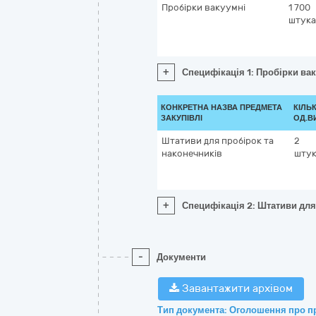
Пробірки вакуумні
1 700
штука
+
Специфікація 1: Пробірки ва
КОНКРЕТНА НАЗВА ПРЕДМЕТА
КІЛЬК
ЗАКУПІВЛІ
ОД.В
Штативи для пробірок та
2
наконечників
шту
+
Специфікація 2: Штативи для
-
Документи
Завантажити архівом
Тип документа: Оголошення про п