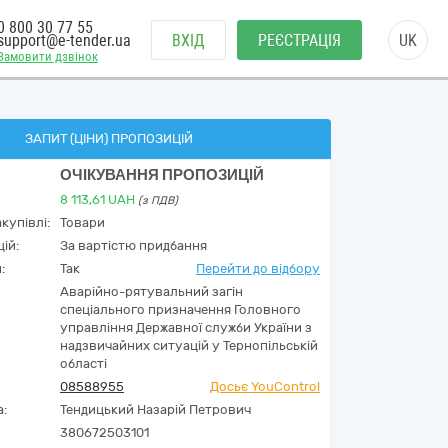
0 800 30 77 55
support@e-tender.ua
ВХІД
РЕЄСТРАЦІЯ
UK
Замовити дзвінок
ЗАПИТ (ЦІНИ) ПРОПОЗИЦІЙ
ОЧІКУВАННЯ ПРОПОЗИЦІЙ
8 113,61
UAH
(з ПДВ)
купівлі:
Товари
ій:
За вартістю придбання
:
Так
Перейти до відбору
Аварійно-рятувальний загін
спеціального призначення Головного
управління Державної служби України з
надзвичайних ситуацій у Тернопільській
області
08588955
Досьє YouControl
а:
Тендицький Назарій Петрович
380672503101