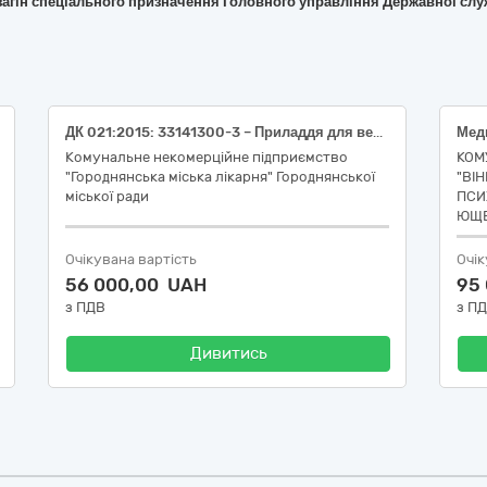
загін спеціального призначення Головного управління Державної служ
ДК 021:2015: 33141300-3 – Приладдя для венепункції та забору крові (Шприц 5 ml (мл); 10 ml (мл); 20 ml (мл) луєр трьохкомпонентний ін'єкційний одноразового застосування з голкою; Шприц 50 ml (мл) луєр трьохкомпонентний перфузійний одноразового застосування з голкою)
Комунальне некомерційне підприємство
КОМ
"Городнянська міська лікарня" Городнянської
"ВІ
міської ради
ПСИХ
ЮЩЕ
Очікувана вартість
Очік
56 000,00 UAH
95
з ПДВ
з П
Дивитись