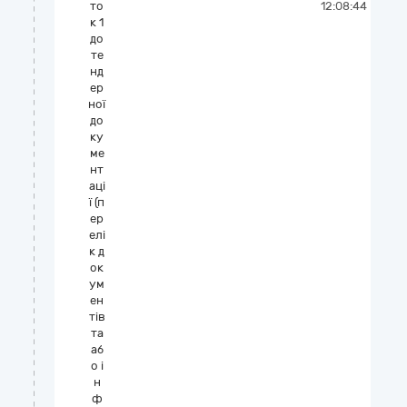
то
12:08:44
к 1
до
те
нд
ер
ної
до
ку
ме
нт
аці
ї (п
ер
елі
к д
ок
ум
ен
тів
та
аб
о і
н
ф