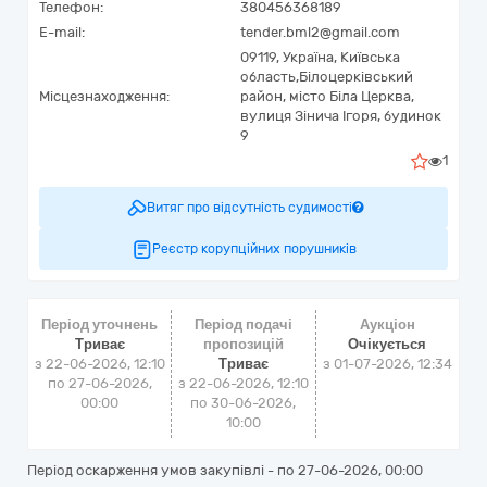
Телефон:
380456368189
E-mail:
tender.bml2@gmail.com
09119,
Україна
,
Київська
область,
Білоцерківський
Місцезнаходження:
район, місто Біла Церква,
вулиця Зінича Ігоря, будинок
9
1
Витяг про відсутність судимості
Реєстр корупційних порушників
Період уточнень
Період подачі
Аукціон
Триває
пропозицій
Очікується
з 22-06-2026, 12:10
Триває
з
01-07-2026, 12:34
по 27-06-2026,
з 22-06-2026, 12:10
00:00
по 30-06-2026,
10:00
Період оскарження умов закупівлі - по
27-06-2026, 00:00