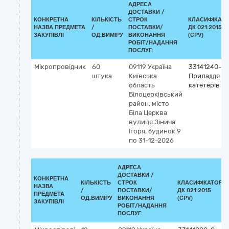
АДРЕСА
ДОСТАВКИ /
КОНКРЕТНА
КІЛЬКІСТЬ
СТРОК
КЛАСИФІКАТ
НАЗВА ПРЕДМЕТА
/
ПОСТАВКИ/
ДК 021:2015
ЗАКУПІВЛІ
ОД.ВИМІРУ
ВИКОНАННЯ
(CPV)
РОБІТ/НАДАННЯ
ПОСЛУГ:
Мікропровідник
60
09119
Україна
33141240-4
штука
Київська
Приладдя до
область
катетерів
Білоцерківський
район, місто
Біла Церква
вулиця Зінича
Ігоря, будинок 9
по 31-12-2026
АДРЕСА
ДОСТАВКИ /
КОНКРЕТНА
КІЛЬКІСТЬ
СТРОК
КЛАСИФІКАТОР
НАЗВА
/
ПОСТАВКИ/
ДК 021:2015
ПРЕДМЕТА
ОД.ВИМІРУ
ВИКОНАННЯ
(CPV)
ЗАКУПІВЛІ
РОБІТ/НАДАННЯ
ПОСЛУГ: