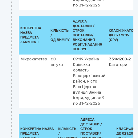
по 31-12-2026
АДРЕСА
ДОСТАВКИ /
КОНКРЕТНА
КІЛЬКІСТЬ
СТРОК
КЛАСИФІКАТОР
НАЗВА
/
ПОСТАВКИ/
ДК 021:2015
ПРЕДМЕТА
ОД.ВИМІРУ
ВИКОНАННЯ
(CPV)
ЗАКУПІВЛІ
РОБІТ/НАДАННЯ
ПОСЛУГ:
Мікрокатетер
60
09119
Україна
33141200-2
штука
Київська
Катетери
область
Білоцерківський
район, місто
Біла Церква
вулиця Зінича
Ігоря, будинок 9
по 31-12-2026
АДРЕСА
ДОСТАВКИ /
КОНКРЕТНА НАЗВА
КІЛЬКІСТЬ
СТРОК
КЛАСИФІКА
ПРЕДМЕТА
/
ПОСТАВКИ/
ДК 021:2015