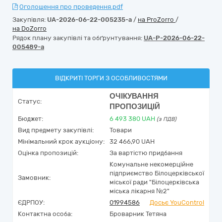
Оголошення про проведення.pdf
Закупівля:
UA-2026-06-22-005235-a
/
на ProZorro
/
на DoZorro
Рядок плану закупівлі та обґрунтування:
UA-P-2026-06-22-
005489-a
ВІДКРИТІ ТОРГИ З ОСОБЛИВОСТЯМИ
ОЧІКУВАННЯ
Статус:
ПРОПОЗИЦІЙ
Бюджет:
6 493 380
UAH
(з ПДВ)
Вид предмету закупівлі:
Товари
Мінімальний крок аукціону:
32 466,90 UAH
Оцінка пропозицій:
За вартістю придбання
Комунальне некомерційне
підприємство Білоцерківської
Замовник:
міської ради "Білоцерківська
міська лікарня №2"
ЄДРПОУ:
01994586
Досьє YouControl
Контактна особа:
Броварник Тетяна