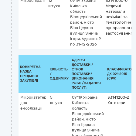
Мікроспіралі
12
09119
Україна
33141000-0
штука
Київська
Медичні
область
матеріали
Білоцерківський
нехімічні та
район, місто
гематологічні
Біла Церква
одноразового
вулиця Зінича
застосування
Ігоря, будинок 9
по 31-12-2026
АДРЕСА
ДОСТАВКИ /
КОНКРЕТНА
КІЛЬКІСТЬ
СТРОК
КЛАСИФІКАТОР
НАЗВА
/
ПОСТАВКИ/
ДК 021:2015
ПРЕДМЕТА
ОД.ВИМІРУ
ВИКОНАННЯ
(CPV)
ЗАКУПІВЛІ
РОБІТ/НАДАННЯ
ПОСЛУГ:
Мікрокатетер
5
09119
Україна
33141200-2
для
штука
Київська
Катетери
емболізації
область
Білоцерківський
район, місто
Біла Церква
вулиця Зінича
Ігоря, будинок 9