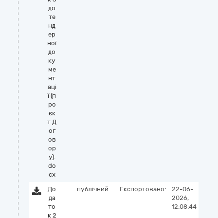
до
те
нд
ер
ної
до
ку
ме
нт
аці
ї (п
ро
єк
т Д
ог
ов
ор
у).
do
cx
До
публічний
Експортовано:
22-06-
да
2026,
то
12:08:44
к 2