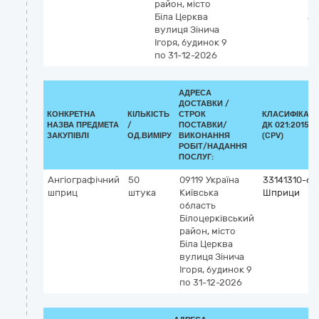
район, місто
ка
Біла Церква
ан
вулиця Зінича
Ігоря, будинок 9
по 31-12-2026
АДРЕСА
ДОСТАВКИ /
КОНКРЕТНА
КІЛЬКІСТЬ
СТРОК
КЛАСИФІКАТ
НАЗВА ПРЕДМЕТА
/
ПОСТАВКИ/
ДК 021:2015
ЗАКУПІВЛІ
ОД.ВИМІРУ
ВИКОНАННЯ
(CPV)
РОБІТ/НАДАННЯ
ПОСЛУГ:
Ангіографічний
50
09119
Україна
33141310-6
шприц
штука
Київська
Шприци
область
Білоцерківський
район, місто
Біла Церква
вулиця Зінича
Ігоря, будинок 9
по 31-12-2026