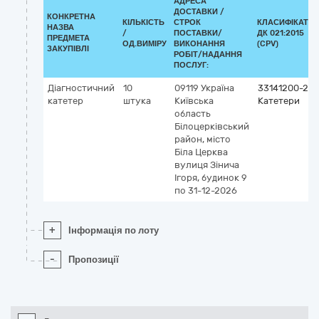
АДРЕСА
ДОСТАВКИ /
КОНКРЕТНА
КІЛЬКІСТЬ
СТРОК
КЛАСИФІКАТО
НАЗВА
/
ПОСТАВКИ/
ДК 021:2015
ПРЕДМЕТА
ОД.ВИМІРУ
ВИКОНАННЯ
(CPV)
ЗАКУПІВЛІ
РОБІТ/НАДАННЯ
ПОСЛУГ:
Діагностичний
10
09119
Україна
33141200-2
катетер
штука
Київська
Катетери
область
Білоцерківський
район, місто
Біла Церква
вулиця Зінича
Ігоря, будинок 9
по 31-12-2026
+
Інформація по лоту
-
Пропозиції