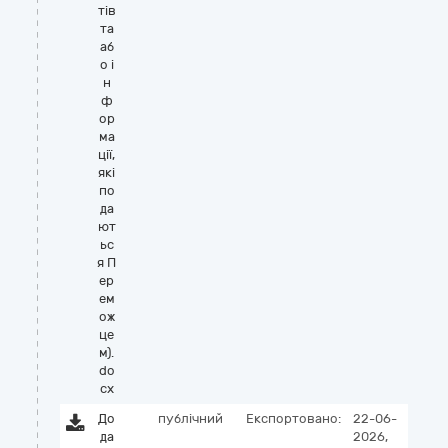
тів
та
аб
о і
н
ф
ор
ма
ції,
які
по
да
ют
ьс
я П
ер
ем
ож
це
м).
do
cx
До
публічний
Експортовано:
22-06-
да
2026,