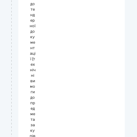
до
те
нд
ер
ної
до
ку
ме
нт
аці
ї (т
ех
ніч
ні
ви
мо
ги
до
пр
ед
ме
та
за
ку
пів