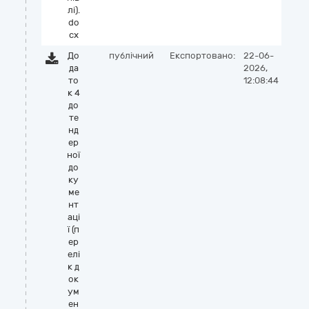
лі).
do
cx
До
публічний
Експортовано:
22-06-
да
2026,
то
12:08:44
к 4
до
те
нд
ер
ної
до
ку
ме
нт
аці
ї (п
ер
елі
к д
ок
ум
ен