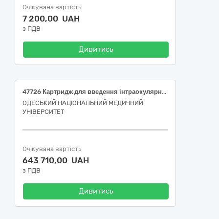
Очікувана вартість
7 200,00 UAH
з ПДВ
Дивитись
47726 Картридж для введення інтраокулярної лінзи, Q020680 – Стоматологічні, офтальмологічні й отоларингологічні пристрої. Набори для факоемульсифікації (Картридж C системи Monarch™ III); 47726 Картридж для введення інтраокулярної лінзи, Q020680 – Стоматологічні, офтальмологічні й отоларингологічні пристрої. Набори для факоемульсифікації (Картридж D системи Monarch™ III); 35562 Кільце підтримки капсульного мішка, P0301019001 – Імплантовані протезні пристосування і пристрої для остеосинтезу. Інтраокулярні лінзи (iol) – різне (Інтракапсулярні кільця AC, круглий край); 46738 Офтальмологічний ніж одноразового застосування відновлений, Q02010102 – Стоматологічні, офтальмологічні й отоларингологічні пристрої. Офтальмологічні мікроскальпелі, прямі (Ніж ClearCut S Sideport, 1,0 mm, стерильний); 46738 Офтальмологічний ніж одноразового застосування відновлений, Q02010102 – Стоматологічні, офтальмологічні й отоларингологічні пристрої. Офтальмологічні мікроскальпелі, прямі (Ніж офтальмологічний 30°); 46738 Офтальмологічний ніж одноразового застосування відновлений, Q02010103 – Стоматологічні, офтальмологічні й отоларингологічні пристрої. Офтальмологічні мікроскальпелі, вигнуті (Ніж-розшаровувач ClearCut S, 2,3 mm, стерильний); 46738 Офтальмологічний ніж одноразового застосування відновлений, Q02010102 – Стоматологічні, офтальмологічні й отоларингологічні пристрої. Офтальмологічні мікроскальпелі, прямі (Ніж ClearCut S Intrepid™ DB, 2,2 mm, стерильний)
ОДЕСЬКИЙ НАЦІОНАЛЬНИЙ МЕДИЧНИЙ
УНІВЕРСИТЕТ
Очікувана вартість
643 710,00 UAH
з ПДВ
Дивитись