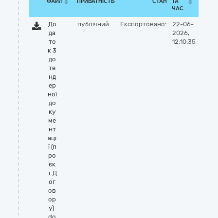
ФАЙЛ
ПРИВАТНІСТЬ
СТАН
ТА
ЧАС
До
публічний
Експортовано:
22-06-
да
2026,
то
12:10:35
к 3
до
те
нд
ер
ної
до
ку
ме
нт
аці
ї (п
ро
єк
т Д
ог
ов
ор
у).
do