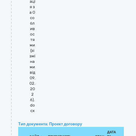
аці
я з
а О
со
бл
ив
ос
тя
ми
(зі
змі
на
ми
від
09.
02.
20
2
6).
do
cx
Тип документа: Проект договору
ДАТА