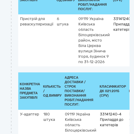
ЗАКУПІВЛІ
ОД.ВИМІРУ
ВИКОНАННЯ
(CPV)
РОБІТ/НАДАННЯ
ПОСЛУГ:
Пристрій для
6
09119
Україна
33141240-
реваскуляризації
штука
Київська
Приладдя 
область
катетерів
Білоцерківський
район, місто
Біла Церква
вулиця Зінича
Ігоря, будинок 9
по 31-12-2026
АДРЕСА
ДОСТАВКИ /
КОНКРЕТНА
КІЛЬКІСТЬ
СТРОК
КЛАСИФІКАТОР
НАЗВА
/
ПОСТАВКИ/
ДК 021:2015
КЛ
ПРЕДМЕТА
ОД.ВИМІРУ
ВИКОНАННЯ
(CPV)
ЗАКУПІВЛІ
РОБІТ/НАДАННЯ
ПОСЛУГ:
У-адаптер
180
09119
Україна
33141240-4
Кл
штука
Київська
Приладдя до
G
область
катетерів
36
Білоцерківський
Ко