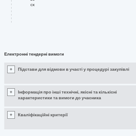
cx
Електронні тендерні вимоги
+
Підстави для відмови в участі у процедурі закупівлі
+
Інформація про інші технічні, якісні та кількісні
характеристики та вимоги до учасника
+
Кваліфікаційні критерії