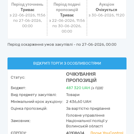
Період уточнень
Період подачі
Аукціон
Триває
пропозицій
Очікується
з 22-06-2026, 11:56
Триває
з
30-06-2026, 11:20
по 27-06-2026,
з 22-06-2026, 11:56
00:00
по 30-06-2026,
00:00
Період оскарження умов закупівлі - по
27-06-2026, 00:00
ВІДКРИТІ ТОРГИ З ОСОБЛИВОСТЯМИ
ОЧІКУВАННЯ
Статус:
ПРОПОЗИЦІЙ
Бюджет:
487 320
UAH
(з ПДВ)
Вид предмету закупівлі:
Товари
Мінімальний крок аукціону:
2 436,60 UAH
Оцінка пропозицій:
За вартістю придбання
Головне управління
Замовник:
Національної поліції у
Волинській області
ЄДРПОУ:
40108604
Досьє YouControl