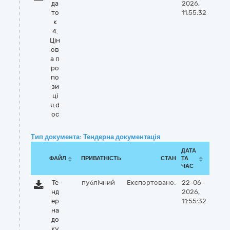
да
2026,
то
11:55:32
к
4.
Цін
ов
а п
ро
по
зи
ці
я.d
oc
Тип документа: Тендерна документація
ДАТА
ФАЙЛ
ПРИВАТНІСТЬ
СТАН
ТА
ЧАС
Те
публічний
Експортовано:
22-06-
нд
2026,
ер
11:55:32
на
до
ку