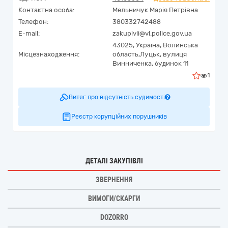
Контактна особа:
Мельничук Марія Петрівна
Телефон:
380332742488
E-mail:
zakupivli@vl.police.gov.ua
43025,
Україна
,
Волинська
Місцезнаходження:
область,
Луцьк,
вулиця
Винниченка, будинок 11
1
Витяг про відсутність судимості
Реєстр корупційних порушників
ДЕТАЛІ ЗАКУПІВЛІ
ЗВЕРНЕННЯ
ВИМОГИ/СКАРГИ
DOZORRO