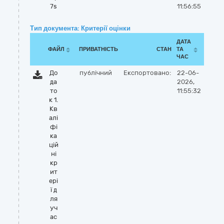
7s
11:56:55
Тип документа: Критерії оцінки
ДАТА
ФАЙЛ
ПРИВАТНІСТЬ
СТАН
ТА
ЧАС
До
публічний
Експортовано:
22-06-
да
2026,
то
11:55:32
к 1.
Кв
алі
фі
ка
цій
ні
кр
ит
ері
ї д
ля
уч
ас