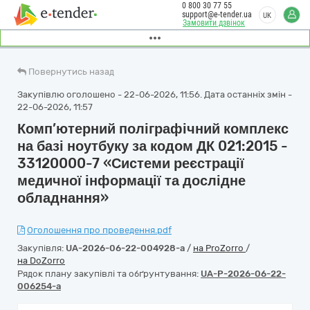
0 800 30 77 55
support@e-tender.ua
UK
Замовити дзвінок
Повернутись назад
Закупівлю оголошено - 22-06-2026, 11:56. Дата останніх змін -
22-06-2026, 11:57
Комп’ютерний поліграфічний комплекс
на базі ноутбуку за кодом ДК 021:2015 -
33120000-7 «Системи реєстрації
медичної інформації та дослідне
обладнання»
Оголошення про проведення.pdf
Закупівля:
UA-2026-06-22-004928-a
/
на ProZorro
/
на DoZorro
Рядок плану закупівлі та обґрунтування:
UA-P-2026-06-22-
006254-a