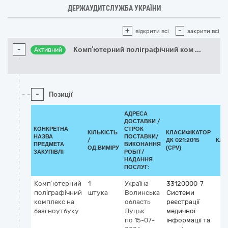
ДЕРЖАУДИТСЛУЖБА УКРАЇНИ
+
-
відкрити всі
закрити всі
-
Комп’ютерний поліграфічний ком
...
Активний
-
Позиції
АДРЕСА
ДОСТАВКИ /
КОНКРЕТНА
СТРОК
КІЛЬКІСТЬ
КЛАСИФІКАТОР
НАЗВА
ПОСТАВКИ/
/
ДК 021:2015
КЛА
ПРЕДМЕТА
ВИКОНАННЯ
ОД.ВИМІРУ
(CPV)
ЗАКУПІВЛІ
РОБІТ/
НАДАННЯ
ПОСЛУГ:
Комп’ютерний
1
Україна
33120000-7
поліграфічний
штука
Волинська
Системи
комплекс на
область
реєстрації
базі ноутбуку
Луцьк
медичної
по 15-07-
інформації та