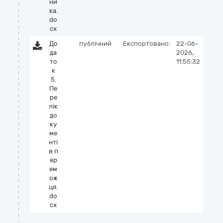
ни
ка.
do
cx
До
публічний
Експортовано:
22-06-
да
2026,
то
11:55:32
к
5.
Пе
ре
лік
до
ку
ме
нті
в п
ер
ем
ож
ця.
do
cx