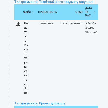
Тип документа: Технічний опис предмету закупівлі
ДАТА
ФАЙЛ
ПРИВАТНІСТЬ
СТАН
ТА
ЧАС
До
публічний
Експортовано:
22-06-
да
2026,
то
11:55:32
к
2.
Тех
ніч
ні
ха
ра
кт
ер
ис
ти
ки.
do
cx
Тип документа: Проект договору