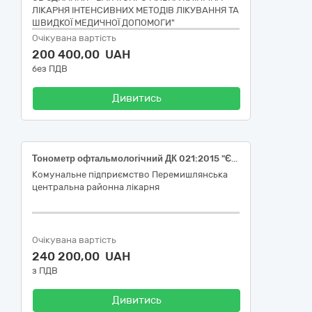
ЛІКАРНЯ ІНТЕНСИВНИХ МЕТОДІВ ЛІКУВАННЯ ТА
ШВИДКОЇ МЕДИЧНОЇ ДОПОМОГИ"
Очікувана вартість
200 400,00 UAH
без ПДВ
Дивитись
Тонометр офтальмологічний ДК 021:2015 "Єдиний закупівельний словник" - 33120000-7 – Системи реєстрації медичної інформації та дослідне обладнання (НК 024:2023: 16809 — Офтальмологічний тонометр із живленням від батарейок) ( НК 031:2024-Z12120122- Тонометри)
Комунальне підприємство Перемишлянська
центральна районна лікарня
Очікувана вартість
240 200,00 UAH
з ПДВ
Дивитись