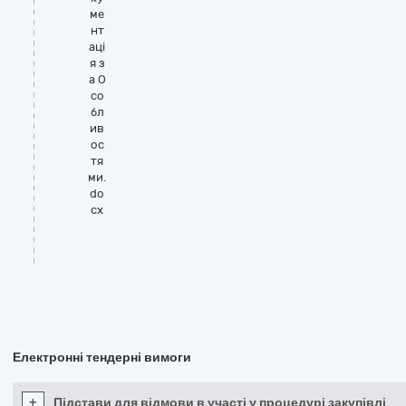
ме
нт
аці
я з
а О
со
бл
ив
ос
тя
ми.
do
cx
Електронні тендерні вимоги
+
Підстави для відмови в участі у процедурі закупівлі