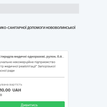
ЕДИКО-САНІТАРНОЇ ДОПОМОГИ НОВОВОЛИНСЬКОЇ
Простирадла медичні одноразові, рулон, 0,6х500, спанбонд
унальне некомерційне підприємство
тр медичної реабілітації" Запорізької
сної ради
увана вартість
610,00 UAH
ДВ
Дивитись