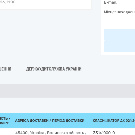
6, 11:00
E-mail:
Місцезнаходжен
ШЕННЯ
ДЕРЖАУДИТСЛУЖБА УКРАЇНИ
ІСТЬ /
АДРЕСА ДОСТАВКИ / ПЕРІОД ДОСТАВКИ
КЛАСИФІКАТОР ДК 021:20
ИМІРУ
45400
,
Україна
,
Волинська область
,
33141000-0