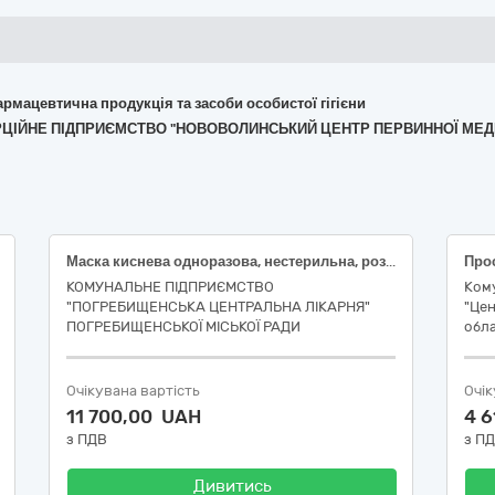
армацевтична продукція та засоби особистої гігієни
ОМЕРЦІЙНЕ ПІДПРИЄМСТВО "НОВОВОЛИНСЬКИЙ ЦЕНТР ПЕРВИННОЇ М
Маска киснева одноразова, нестерильна, розмір :4, доросла, Перфузійний пристрій метелик, Перфузійний пристрій метелик, розмір 25G, кольорове кодування, довжина голки 19 мм, довжина подовжувача 30 см, тип з'єднання Luer Slip, матеріал подовжувача ПВХ, Катетер внутрішньовенний 24G з додатковим ін`єкційним портом, довжина катетера 19 мм, відкритого типу, без захисного механізму голки, без подовжувача, з рентгенкотрастною смужкою, Маска медична (крім захисних): одноразова, стерильна, для дітей, на гумових петлях, розмір: 2, довжина кисневої трубки: 200-220 см, сумісна з небулайзером
КОМУНАЛЬНЕ ПІДПРИЄМСТВО
Ком
"ПОГРЕБИЩЕНСЬКА ЦЕНТРАЛЬНА ЛІКАРНЯ"
"Цен
ПОГРЕБИЩЕНСЬКОЇ МІСЬКОЇ РАДИ
обла
Очікувана вартість
Очік
11 700,00 UAH
4 
з ПДВ
з П
Дивитись