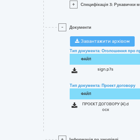
+
Специфікація 3: Рукавички м
-
Документи
Завантажити архівом
Тип документа: Оголошення про п
ФАЙЛ
sign.p7s
Тип документа: Проект договору
ФАЙЛ
ПРОЄКТ ДОГОВОРУ (4).d
ocx
+
Інформація по закупівлі