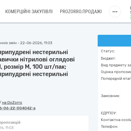
КОМЕРЦІЙНІ ЗАКУПІВЛІ
PROZORRO.ПРОДАЖІ
ніх змін - 22-06-2026, 11:03
припудрені нестерильні
Статус:
кавички нітрилові оглядові
Бюджет:
Вид предмету за
 розмір M, 100 шт/пак;
Оцінка пропозиц
припудрені нестерильні
Попередній етап
Замовник:
/
на DoZorro
6-06-22-004042-a
ЄДРПОУ:
Контактна особ
 пропозицій
Телефон:
6, 11:03