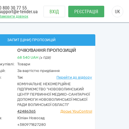
0 800 30 77 55
support@e-tender.ua
ВХІД
РЕЄСТРАЦІЯ
UK
Замовити дзвінок
ЗАПИТ (ЦІНИ) ПРОПОЗИЦІЙ
ОЧІКУВАННЯ ПРОПОЗИЦІЙ
68 540
UAH
(з ПДВ)
купівлі:
Товари
ій:
За вартістю придбання
:
Так
Перейти до відбору
КОМУНАЛЬНЕ НЕКОМЕРЦІЙНЕ
ПІДПРИЄМСТВО "НОВОВОЛИНСЬКИЙ
ЦЕНТР ПЕРВИННОЇ МЕДИКО-САНІТАРНОЇ
ДОПОМОГИ НОВОВОЛИНСЬКОЇ МІСЬКОЇ
РАДИ ВОЛИНСЬКОЇ ОБЛАСТІ"
42486365
Досьє YouControl
а:
Юліан Новосад
+380971827280