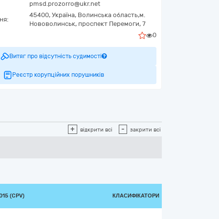
pmsd.prozorro@ukr.net
45400,
Україна
,
Волинська область,
м.
ня:
Нововолинськ,
проспект Перемоги, 7
0
Витяг про відсутність судимості
Реєстр корупційних порушників
+
-
відкрити всі
закрити всі
15 (CPV)
КЛАСИФІКАТОРИ