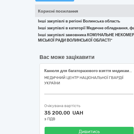
Корисні посилання
Інші закупівлі в регіоні Волинська область
Інші закупівлі в категорії Медичне обладнання, ф
Інші закупівлі замовника КОМУНАЛЬНЕ НЕК
МІСЬКОЇ РАДИ ВОЛИНСЬКОЇ ОБЛАСТІ"
Вас може зацікавити
Канюля для багаторазового взяття медикаментів з антибактеріальним фільтром для фільтрації повітря та фільтром тонкої очистки розчину (червона)
МЕДИЧНИЙ ЦЕНТР НАЦІОНАЛЬНОЇ ГВАРДІЇ
УКРАЇНИ
Очікувана вартість
35 200,00 UAH
з ПДВ
Дивитись