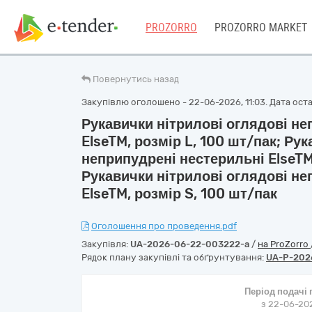
PROZORRO
PROZORRO MARKET
Повернутись назад
Закупівлю оголошено - 22-06-2026, 11:03. Дата остан
Рукавички нітрилові оглядові не
ElseTM, розмір L, 100 шт/пак; Ру
неприпудрені нестерильні ElseTM,
Рукавички нітрилові оглядові не
ElseTM, розмір S, 100 шт/пак
Оголошення про проведення.pdf
Закупівля:
UA-2026-06-22-003222-a
/
на ProZorro
Рядок плану закупівлі та обґрунтування:
UA-P-202
Період подачі
з 22-06-202