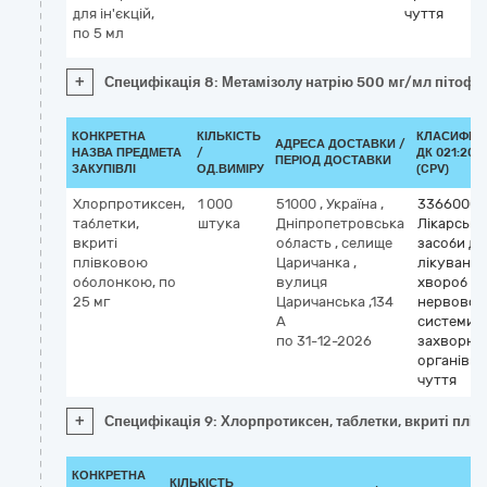
для ін'єкцій,
чуття
по 5 мл
+
Специфікація 8: Метамізолу натрію 500 мг/мл пітофен
КОНКРЕТНА
КІЛЬКІСТЬ
КЛАСИФІК
АДРЕСА ДОСТАВКИ /
НАЗВА ПРЕДМЕТА
/
ДК 021:201
ПЕРІОД ДОСТАВКИ
ЗАКУПІВЛІ
ОД.ВИМІРУ
(CPV)
Хлорпротиксен,
1 000
51000
,
Україна
,
33660000
таблетки,
штука
Дніпропетровська
Лікарські
вкриті
область
,
селище
засоби дл
плівковою
Царичанка
,
лікування
оболонкою, по
вулиця
хвороб
25 мг
Царичанська ,134
нервової
А
системи т
по 31-12-2026
захворюв
органів
чуття
+
Специфікація 9: Хлорпротиксен, таблетки, вкриті плі
КОНКРЕТНА
КІЛЬКІСТЬ