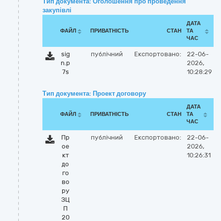
Тип документа: Оголошення про проведення
закупівлі
ДАТА
ФАЙЛ
ПРИВАТНІСТЬ
СТАН
ТА
ЧАС
sig
публічний
Експортовано:
22-06-
n.p
2026,
7s
10:28:29
Тип документа: Проект договору
ДАТА
ФАЙЛ
ПРИВАТНІСТЬ
СТАН
ТА
ЧАС
Пр
публічний
Експортовано:
22-06-
ое
2026,
кт
10:26:31
до
го
во
ру
ЗЦ
П
20