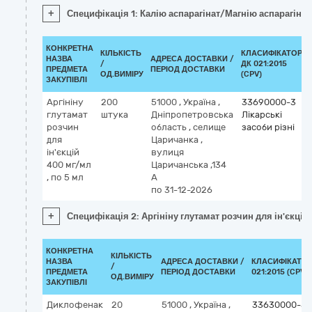
+
Специфікація 1: Калію аспарагінат/Магнію аспарагінат 
КОНКРЕТНА
КІЛЬКІСТЬ
КЛАСИФІКАТОР
НАЗВА
АДРЕСА ДОСТАВКИ /
/
ДК 021:2015
ПРЕДМЕТА
ПЕРІОД ДОСТАВКИ
ОД.ВИМІРУ
(CPV)
ЗАКУПІВЛІ
Аргініну
200
51000
,
Україна
,
33690000-3
глутамат
штука
Дніпропетровська
Лікарські
розчин
область
,
селище
засоби різні
для
Царичанка
,
ін'єкцій
вулиця
400 мг/мл
Царичанська ,134
, по 5 мл
А
по 31-12-2026
+
Специфікація 2: Аргініну глутамат розчин для ін'єкцій
КОНКРЕТНА
КІЛЬКІСТЬ
НАЗВА
АДРЕСА ДОСТАВКИ /
КЛАСИФІКАТОР
/
ПРЕДМЕТА
ПЕРІОД ДОСТАВКИ
021:2015 (CPV)
ОД.ВИМІРУ
ЗАКУПІВЛІ
Диклофенак
20
51000
,
Україна
,
33630000-5