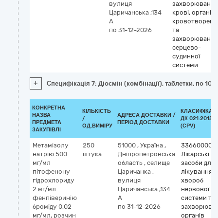
вулиця
захворювань
Царичанська ,134
крові, органів
А
кровотворенн
по 31-12-2026
та
захворювань
серцево-
судинної
системи
+
Специфікація 7: Діосмін (комбінації), таблетки, по 100
КОНКРЕТНА
КІЛЬКІСТЬ
КЛАСИФІКАТ
НАЗВА
АДРЕСА ДОСТАВКИ /
/
ДК 021:2015
ПРЕДМЕТА
ПЕРІОД ДОСТАВКИ
ОД.ВИМІРУ
(CPV)
ЗАКУПІВЛІ
Метамізолу
250
51000
,
Україна
,
33660000-
натрію 500
штука
Дніпропетровська
Лікарські
мг/мл
область
,
селище
засоби для
пітофенону
Царичанка
,
лікування
гідрохлориду
вулиця
хвороб
2 мг/мл
Царичанська ,134
нервової
фенпіверинію
А
системи та
броміду 0,02
по 31-12-2026
захворюва
мг/мл, розчин
органів