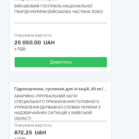
ВІЙСЬКОВИЙ ГОСПІТАЛЬ НАЦІОНАЛЬНОЇ
ГВАРДІЇ УКРАЇНИ (ВІЙСЬКОВА ЧАСТИНА 3080)
Очікувана вартість
25 050,00 UAH
з ПДВ
Дивитись
Гідрокортизон, суспензія для ін'єкцій, 25 мг/мл, по 2 мл; Кофеїн-бензоат натрію, розчин для ін'єкцій, 100 мг/мл, по 1 мл; Кофеїн-бензоат натрію, таблетки, по 200 мг
АВАРІЙНО-РЯТУВАЛЬНИЙ ЗАГІН
СПЕЦІАЛЬНОГО ПРИЗНАЧЕННЯ ГОЛОВНОГО
УПРАВЛІННЯ ДЕРЖАВНОЇ СЛУЖБИ УКРАЇНИ З
НАДЗВИЧАЙНИХ СИТУАЦІЙ У КИЇВСЬКІЙ
ОБЛАСТІ
Очікувана вартість
872,25 UAH
з ПДВ