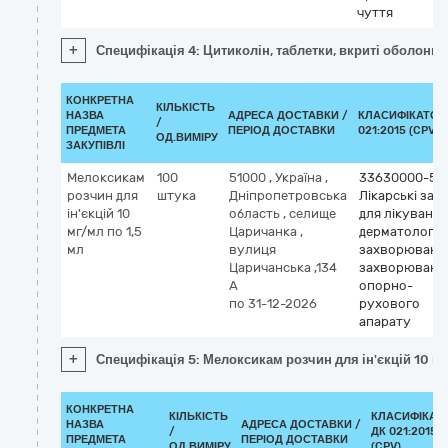
чуття
+
Специфікація 4: Цитиколін, таблетки, вкриті оболонко
КОНКРЕТНА
КІЛЬКІСТЬ
НАЗВА
АДРЕСА ДОСТАВКИ /
КЛАСИФІКАТОР
/
ПРЕДМЕТА
ПЕРІОД ДОСТАВКИ
021:2015 (CPV)
ОД.ВИМІРУ
ЗАКУПІВЛІ
Мелоксикам
100
51000
,
Україна
,
33630000-5
розчин для
штука
Дніпропетровська
Лікарські зас
ін'єкцій 10
область
,
селище
для лікування
мг/мл по 1,5
Царичанка
,
дерматологіч
мл
вулиця
захворювань 
Царичанська ,134
захворювань
А
опорно-
по 31-12-2026
рухового
апарату
+
Специфікація 5: Мелоксикам розчин для ін'єкцій 10 мг
КОНКРЕТНА
КІЛЬКІСТЬ
КЛАСИФІКАТ
НАЗВА
АДРЕСА ДОСТАВКИ /
/
ДК 021:2015
ПРЕДМЕТА
ПЕРІОД ДОСТАВКИ
ОД.ВИМІРУ
(CPV)