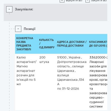
+
-
відкрити всі
закрити всі
-
Закупівля:
-
Позиції
КОНКРЕТНА
КІЛЬКІСТЬ
НАЗВА
АДРЕСА ДОСТАВКИ /
КЛАСИФІКАТОР
/
ПРЕДМЕТА
ПЕРІОД ДОСТАВКИ
ДК 021:2015 (CP
ОД.ВИМІРУ
ЗАКУПІВЛІ
Калію
200
51000
,
Україна
,
33620000-2
аспарагінат/
штука
Дніпропетровська
Лікарські
Магнію
область
,
селище
засоби для
аспарагінат
Царичанка
,
лікування
розчин для
вулиця
захворювань
ін'єкцій по 5
Царичанська ,134
крові, органі
мл
А
кровотворен
по 31-12-2026
та
захворювань
серцево-
судинної
системи