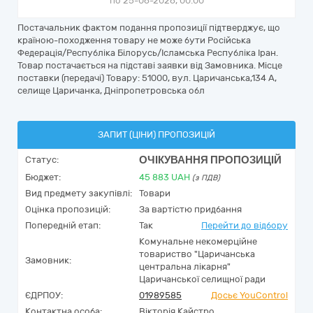
по 25-06-2026, 00:00
Постачальник фактом подання пропозиції підтверджує, що
країною-походження товару не може бути Російська
Федерація/Республіка Білорусь/Ісламська Республіка Іран.
Товар постачається на підставі заявки від Замовника. Місце
поставки (передачі) Товару: 51000, вул. Царичанська,134 А,
селище Царичанка, Дніпропетровська обл
ЗАПИТ (ЦІНИ) ПРОПОЗИЦІЙ
ОЧІКУВАННЯ ПРОПОЗИЦІЙ
Статус:
Бюджет:
45 883
UAH
(з ПДВ)
Вид предмету закупівлі:
Товари
Оцінка пропозицій:
За вартістю придбання
Попередній етап:
Так
Перейти до відбору
Комунальне некомерційне
товариство "Царичанська
Замовник:
центральна лікарня"
Царичанської селищної ради
ЄДРПОУ:
01989585
Досьє YouControl
Контактна особа:
Вікторія Кайстро