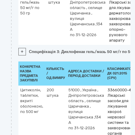
гель/мазь
штука
Дніпропетровська
Лікарські зас
50 мг/г по
область
,
селище
для лікуванн
50 гр
Царичанка
,
дерматологі
вулиця
захворювань
Царичанська ,134
захворювань
А
опорно-
по 31-12-2026
рухового
апарату
+
Специфікація 3: Диклофенак гель/мазь 50 мг/г по 50 
КОНКРЕТНА
КІЛЬКІСТЬ
КЛАСИФІКАТОР
НАЗВА
АДРЕСА ДОСТАВКИ /
/
ДК 021:2015
ПРЕДМЕТА
ПЕРІОД ДОСТАВКИ
ОД.ВИМІРУ
(CPV)
ЗАКУПІВЛІ
Цитиколін,
200
51000
,
Україна
,
33660000-4
таблетки,
штука
Дніпропетровська
Лікарські
вкриті
область
,
селище
засоби для
оболонкою,
Царичанка
,
лікування
по 500 мг
вулиця
хвороб
Царичанська ,134
нервової
А
системи та
по 31-12-2026
захворювань
органів