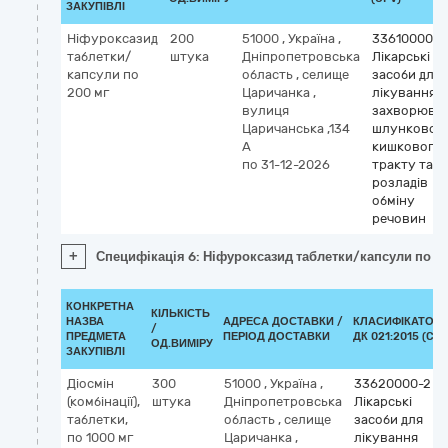
ЗАКУПІВЛІ
Ніфуроксазид
200
51000
,
Україна
,
33610000-9
таблетки/
штука
Дніпропетровська
Лікарські
капсули по
область
,
селище
засоби для
200 мг
Царичанка
,
лікування
вулиця
захворюва
Царичанська ,134
шлунково-
А
кишкового
по 31-12-2026
тракту та
розладів
обміну
речовин
+
Специфікація 6: Ніфуроксазид таблетки/капсули по 2
КОНКРЕТНА
КІЛЬКІСТЬ
НАЗВА
АДРЕСА ДОСТАВКИ /
КЛАСИФІКАТОР
/
ПРЕДМЕТА
ПЕРІОД ДОСТАВКИ
ДК 021:2015 (CPV
ОД.ВИМІРУ
ЗАКУПІВЛІ
Діосмін
300
51000
,
Україна
,
33620000-2
(комбінації),
штука
Дніпропетровська
Лікарські
таблетки,
область
,
селище
засоби для
по 1000 мг
Царичанка
,
лікування