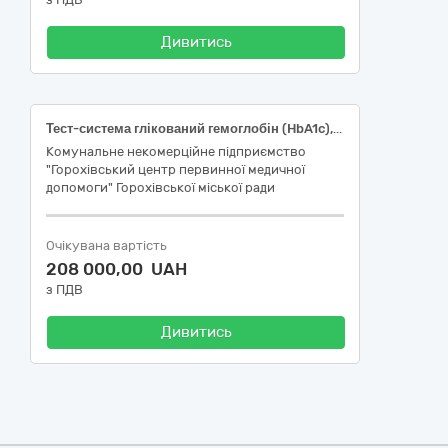
Дивитись
Тест-система глікований гемоглобін (HbA1c), Код НК 024:2023: 53316 Глікований гемоглобін (HbA1c) IVD (діагностика in vitro ), реагент, Код НК 031:2024: W0103010299 інші аналізи на гемоглобін (типи) – інше; Тест-система ліпідограма (TC/TG/HDL-C/LDL-C), Код НК 024:2023: 53357 Множинні ліпідні аналіти IVD (діагностика in vitro ), реагент, Код НК 031:2024 W01010228 загальні ліпіди; Тест-система K/Na/Cl/Ca Код НК 024:2023: 52858 Множинні аналіти газів крові/гемоксиметрія/електроліти IVD (діагностика in vitro ), набір, комбінація методів аналізу, Код НК 031:2024 W01010308 калій; Тест-система ниркова панель (Urea/ Crea/ UA) Код НК 024:2023: 52904 Множинні ферменти клінічної хімії IVD (діагностика in vitro ), реагент, Код НК 031:2024 W01010204 сечовина/азот сечовини в крові; Тест-система ACR (mALB/Ucr), Код НК 024:2023: 52904 Множинні ферменти клінічної хімії IVD (діагностика in vitro ), реагент, Код НК 031:2024 W01010204 сечовина/азот сечовини в крові
Комунальне некомерційне підприємство
"Горохівський центр первинної медичної
допомоги" Горохівської міської ради
Очікувана вартість
208 000,00 UAH
з ПДВ
Дивитись