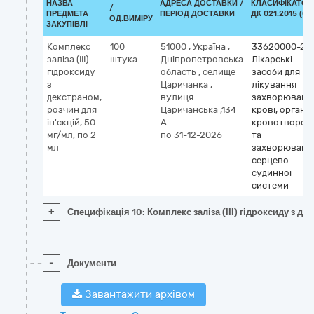
НАЗВА
АДРЕСА ДОСТАВКИ /
КЛАСИФІКАТОР
/
ПРЕДМЕТА
ПЕРІОД ДОСТАВКИ
ДК 021:2015 (CP
ОД.ВИМІРУ
ЗАКУПІВЛІ
Комплекс
100
51000
,
Україна
,
33620000-2
заліза (ІІІ)
штука
Дніпропетровська
Лікарські
гідроксиду
область
,
селище
засоби для
з
Царичанка
,
лікування
декстраном,
вулиця
захворювань
розчин для
Царичанська ,134
крові, органів
ін'єкцій, 50
А
кровотворен
мг/мл, по 2
по 31-12-2026
та
мл
захворювань
серцево-
судинної
системи
+
Специфікація 10: Комплекс заліза (ІІІ) гідроксиду з де
-
Документи
Завантажити архівом