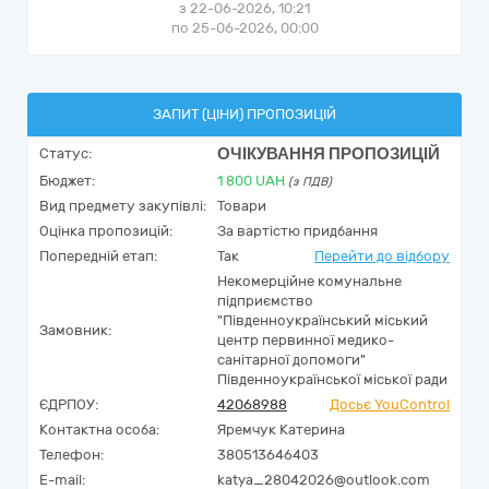
з 22-06-2026, 10:21
по 25-06-2026, 00:00
ЗАПИТ (ЦІНИ) ПРОПОЗИЦІЙ
ОЧІКУВАННЯ ПРОПОЗИЦІЙ
Статус:
Бюджет:
1 800
UAH
(з ПДВ)
Вид предмету закупівлі:
Товари
Оцінка пропозицій:
За вартістю придбання
Попередній етап:
Так
Перейти до відбору
Некомерційне комунальне
підприємство
"Південноукраїнський міський
Замовник:
центр первинної медико-
санітарної допомоги"
Південноукраїнської міської ради
ЄДРПОУ:
42068988
Досьє YouControl
Контактна особа:
Яремчук Катерина
Телефон:
380513646403
E-mail:
katya_28042026@outlook.com