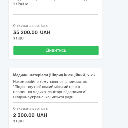
УКРАЇНИ
Очікувана вартість
35 200,00 UAH
з ПДВ
Дивитись
Медичні матеріали (Шприц ін'єкційний, 3-х компонент., одноразовий, стерильний, 2 мл, одна голка в комплекті)
Некомерційне комунальне підприємство
"Південноукраїнський міський центр
первинної медико-санітарної допомоги"
Південноукраїнської міської ради
Очікувана вартість
2 300,00 UAH
з ПДВ