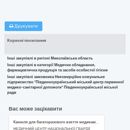
Друкувати
Корисні посилання
Інші закупівлі в регіоні Миколаївська область
Інші закупівлі в категорії Медичне обладнання,
фармацевтична продукція та засоби особистої гігієни
Інші закупівлі замовника Некомерційне комунальне
підприємство "Південноукраїнський міський центр первинної
медико-санітарної допомоги" Південноукраїнської міської
ради
Вас може зацікавити
Канюля для багаторазового взяття медикаментів з антибактеріальним фільтром для фільтрації повітря та фільтром тонкої очистки розчину (червона)
МЕДИЧНИЙ ЦЕНТР НАЦІОНАЛЬНОЇ ГВАРДІЇ