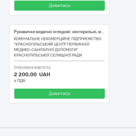
Дивитись
Рукавички медичні оглядові: нестерильні, матеріал виготовлення: латекс, без пудри, розмір (ДСТУ EN 455-2:2015): M; Рукавички медичні оглядові: нестерильні, матеріал виготовлення: нітрил, без пудри, розмір (ДСТУ EN 455-2:2015): S
КОМУНАЛЬНЕ НЕКОМЕРЦІЙНЕ ПІДПРИЄМСТВО
"КРАСНОПІЛЬСЬКИЙ ЦЕНТР ПЕРВИННОЇ
МЕДИКО-САНІТАРНОЇ ДОПОМОГИ"
КРАСНОПІЛЬСЬКОЇ СЕЛИЩНОЇ РАДИ
Очікувана вартість
2 200,00 UAH
з ПДВ
Дивитись