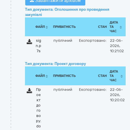
Завантажити архівом
Тип документа: Оголошення про проведення
закупівлі
ДАТА
ФАЙЛ
ПРИВАТНІСТЬ
СТАН
ТА
ЧАС
sig
публічний
Експортовано:
22-06-
n.p
2026,
7s
10:21:02
Тип документа: Проект договору
ДАТА
ФАЙЛ
ПРИВАТНІСТЬ
СТАН
ТА
ЧАС
Пр
публічний
Експортовано:
22-06-
ое
2026,
кт
10:20:02
до
го
во
ру.
do