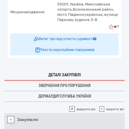
55001,
Україна
,
Миколаївська
область,
Вознесенський район,
Місцезнаходження:
місто Південноукраїнськ,
вулиця
Паркова, будинок 3-В
1
Витяг про відсутність судимості
Реєстр корупційних порушників
ДЕТАЛІ ЗАКУПІВЛІ
ЗВЕРНЕННЯ ПРО ПОРУШЕННЯ
ДЕРЖАУДИТСЛУЖБА УКРАЇНИ
+
-
відкрити всі
закрити всі
-
Закупівля: