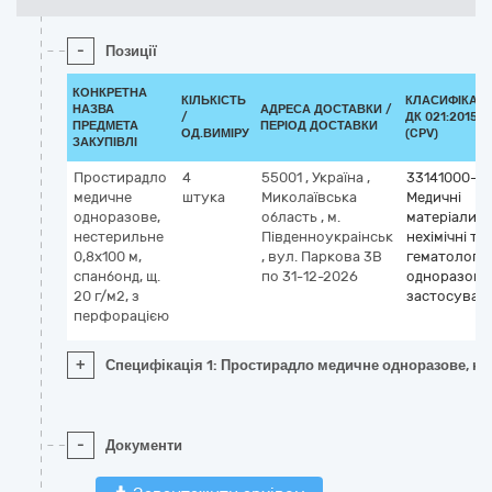
-
Позиції
КОНКРЕТНА
КІЛЬКІСТЬ
КЛАСИФІКАТ
НАЗВА
АДРЕСА ДОСТАВКИ /
/
ДК 021:2015
ПРЕДМЕТА
ПЕРІОД ДОСТАВКИ
ОД.ВИМІРУ
(CPV)
ЗАКУПІВЛІ
Простирадло
4
55001
,
Україна
,
33141000-0
медичне
штука
Миколаївська
Медичні
одноразове,
область
,
м.
матеріали
нестерильне
Південноукраінськ
нехімічні та
0,8х100 м,
,
вул. Паркова 3В
гематологіч
спанбонд, щ.
по 31-12-2026
одноразово
20 г/м2, з
застосуван
перфорацією
+
Специфікація 1: Простирадло медичне одноразове, нес
-
Документи