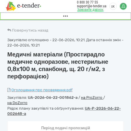
0 800 30 77 55
support@e-tender.ua
UK
Замовити дзвінок
Повернутись назад
Закупівлю оголошено - 22-06-2026, 10:21. Дата останніх змін -
22-06-2026, 10:21
Медичні матеріали (Простирадло
медичне одноразове, нестерильне
0,8х100 м, спанбонд, щ. 20 г/м2, з
перфорацією)
Оголошення про проведення.pdf
Закупівля:
UA-2026-06-22-001862-a
/
на ProZorro
/
на DoZorro
Рядок плану закупівлі та обґрунтування:
UA-P-2026-06-22-
002648-a
Період подачі пропозицій