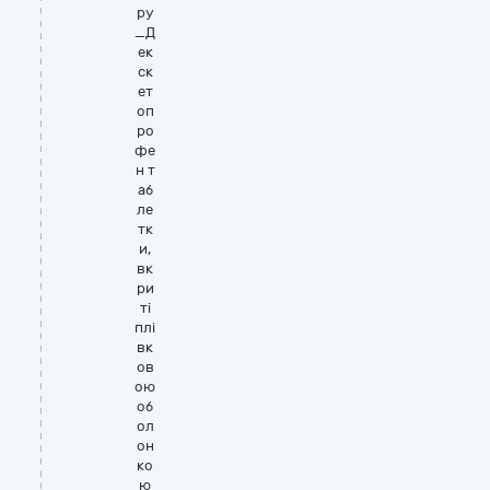
ру
_Д
ек
ск
ет
оп
ро
фе
н т
аб
ле
тк
и,
вк
ри
ті
плі
вк
ов
ою
об
ол
он
ко
ю