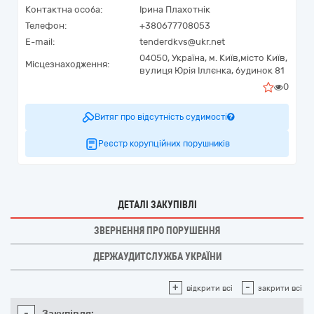
Контактна особа:
Ірина Плахотнік
Телефон:
+380677708053
E-mail:
tenderdkvs@ukr.net
04050,
Україна
,
м. Київ,
місто Київ,
Місцезнаходження:
вулиця Юрія Іллєнка, будинок 81
0
Витяг про відсутність судимості
Реєстр корупційних порушників
ДЕТАЛІ ЗАКУПІВЛІ
ЗВЕРНЕННЯ ПРО ПОРУШЕННЯ
ДЕРЖАУДИТСЛУЖБА УКРАЇНИ
+
-
відкрити всі
закрити всі
-
Закупівля: