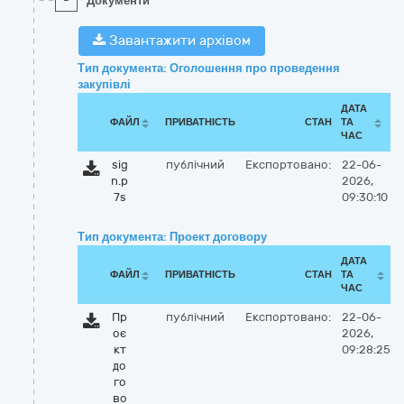
-
Документи
Завантажити архівом
Тип документа: Оголошення про проведення
закупівлі
ДАТА
ФАЙЛ
ПРИВАТНІСТЬ
СТАН
ТА
ЧАС
sig
публічний
Експортовано:
22-06-
n.p
2026,
7s
09:30:10
Тип документа: Проект договору
ДАТА
ФАЙЛ
ПРИВАТНІСТЬ
СТАН
ТА
ЧАС
Пр
публічний
Експортовано:
22-06-
оє
2026,
кт
09:28:25
до
го
во