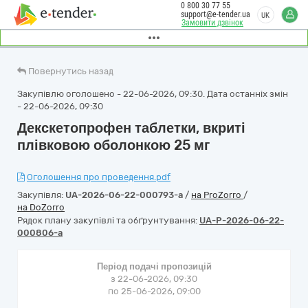
0 800 30 77 55
support@e-tender.ua
UK
Замовити дзвінок
Повернутись назад
Закупівлю оголошено - 22-06-2026, 09:30. Дата останніх змін
- 22-06-2026, 09:30
Декскетопрофен таблетки, вкриті
плівковою оболонкою 25 мг
Оголошення про проведення.pdf
Закупівля:
UA-2026-06-22-000793-a
/
на ProZorro
/
на DoZorro
Рядок плану закупівлі та обґрунтування:
UA-P-2026-06-22-
000806-a
Період подачі пропозицій
з 22-06-2026, 09:30
по 25-06-2026, 09:00