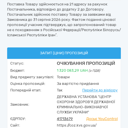
Поставка Товару здійснюється на 21 адресу за рахунок
Постачальника, відповідно до додатку 2 до Договору.
Постачальник здійснює поставку Товару за заявками від
Замовника до 31 серпня 2026 року. Фактом подання цінової
пропозиції учасник підтверджує, що запропонований товар
не є походженням з Російської Федерації/Республіки Білорусь/
Ісламської Республіки Іран”.
ЗАПИТ (ЦІНИ) ПРОПОЗИЦІЙ
ОЧІКУВАННЯ ПРОПОЗИЦІЙ
Статус:
Бюджет:
1 320 083,29
UAH
(з ПДВ)
Вид предмету закупівлі:
Товари
Оцінка пропозицій:
За вартістю придбання
Попередній етап:
Так
Перейти до відбору
ДЕРЖАВНА УСТАНОВА "ЦЕНТР
ОХОРОНИ ЗДОРОВ'Я ДЕРЖАВНОЇ
Замовник:
КРИМІНАЛЬНО-ВИКОНАВЧОЇ
СЛУЖБИ УКРАЇНИ"
ЄДРПОУ:
41713679
Досьє YouControl
Сайт:
https://coz.kvs.gov.ua/