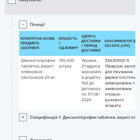
-
Позиції
АДРЕСА
КОНКРЕТНА НАЗВА
КІЛЬКІСТЬ
ДОСТАВКИ
КЛАСИФІКАТОР ДК
ПРЕДМЕТА
/
/ ПЕРІОД
021:2015 (CPV)
ЗАКУПІВЛІ
ОД.ВИМІРУ
ДОСТАВКИ
Декскетопрофен
135 600
Україна
,
33630000-5
таблетки, вкриті
штука
21 адреса
Лікарські засоби
плівковою
визначені
для лікування
оболонкою 25 мг
в додатку
дерматологічних
№2 до
захворювань та
договору
захворювань
по 31-08-
опорно-
2026
рухового
апарату
+
Специфікація 1: Декскетопрофен таблетки, вкриті пл