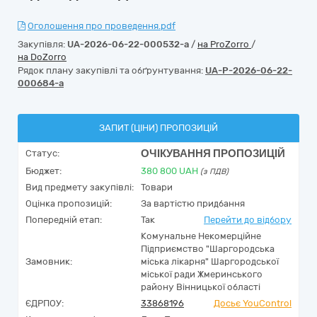
Оголошення про проведення.pdf
Закупівля:
UA-2026-06-22-000532-a
/
на ProZorro
/
на DoZorro
Рядок плану закупівлі та обґрунтування:
UA-P-2026-06-22-
000684-a
ЗАПИТ (ЦІНИ) ПРОПОЗИЦІЙ
ОЧІКУВАННЯ ПРОПОЗИЦІЙ
Статус:
Бюджет:
380 800
UAH
(з ПДВ)
Вид предмету закупівлі:
Товари
Оцінка пропозицій:
За вартістю придбання
Попередній етап:
Так
Перейти до відбору
Комунальне Некомерційне
Підприємство "Шаргородська
Замовник:
міська лікарня" Шаргородської
міської ради Жмеринського
району Вінницької області
ЄДРПОУ:
33868196
Досьє YouControl