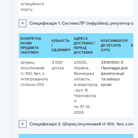
ін'єкційного
порту
+
Специфікація 1: Система ПР (інфузійна), регулятор шви
КОНКРЕТНА
АДРЕСА
КІЛЬКІСТЬ
КЛАСИФІКАТОР
НАЗВА
ДОСТАВКИ /
/
ДК 021:2015
КЛА
ПРЕДМЕТА
ПЕРІОД
ОД.ВИМІРУ
(CPV)
ЗАКУПІВЛІ
ДОСТАВКИ
Шприц
3 000
23500
,
33141300-3
інсуліновий
штука
Україна
,
Приладдя для
U-100, 1мл, з
Вінницька
венепункції
інтегрованою
область
,
та забору
голкою 29G
м.Шаргород
крові
,
вул. В.
Чорновола
9
по 31-12-
2026
+
Специфікація 2: Шприц інсуліновий U-100, 1мл, з інт