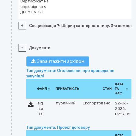
Сертифікат на
відповідність
ДСТУ EN ISO
+
Специфікація 7: Шприц катетерного типу, 3-х компонен
-
Документи
Завантажити архівом
Тип документа: Оголошення про проведення
закупівлі
ДАТА
ФАЙЛ
ПРИВАТНІСТЬ
СТАН
ТА
ЧАС
sig
публічний
Експортовано:
22-06-
n.p
2026,
7s
09:17:06
Тип документа: Проект договору
ДАТА