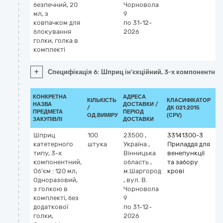
безпечний, 20
Чорновола
мл, з
9
ковпачком для
по 31-12-
блокування
2026
голки, голка в
комплекті
+
Специфікація 6: Шприц ін'єкційний, 3-х компонентний,
КОНКРЕТНА
АДРЕСА
КІЛЬКІСТЬ
КЛАСИФІКАТОР
НАЗВА
ДОСТАВКИ /
/
ДК 021:2015
КЛ
ПРЕДМЕТА
ПЕРІОД
ОД.ВИМІРУ
(CPV)
ЗАКУПІВЛІ
ДОСТАВКИ
Шприц
100
23500
,
33141300-3
катетерного
штука
Україна
,
Приладдя для
типу, 3-х
Вінницька
венепункції
компонентний,
область
,
та забору
Об'єм : 120 мл,
м.Шаргород
крові
Одноразовий,
,
вул. В.
з голкою в
Чорновола
комплекті, без
9
додаткової
по 31-12-
голки,
2026