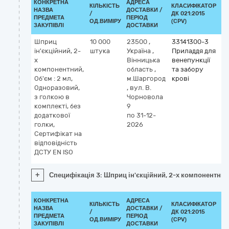
КОНКРЕТНА
АДРЕСА
КІЛЬКІСТЬ
КЛАСИФІКАТОР
НАЗВА
ДОСТАВКИ /
/
ДК 021:2015
КЛ
ПРЕДМЕТА
ПЕРІОД
ОД.ВИМІРУ
(CPV)
ЗАКУПІВЛІ
ДОСТАВКИ
Шприц
10 000
23500
,
33141300-3
ін'єкційний, 2-
штука
Україна
,
Приладдя для
х
Вінницька
венепункції
компонентний,
область
,
та забору
Об'єм : 2 мл,
м.Шаргород
крові
Одноразовий,
,
вул. В.
з голкою в
Чорновола
комплекті, без
9
додаткової
по 31-12-
голки,
2026
Сертифікат на
відповідність
ДСТУ EN ISO
+
Специфікація 3: Шприц ін'єкційний, 2-х компонентний, 
КОНКРЕТНА
АДРЕСА
КІЛЬКІСТЬ
КЛАСИФІКАТОР
НАЗВА
ДОСТАВКИ /
/
ДК 021:2015
КЛ
ПРЕДМЕТА
ПЕРІОД
ОД.ВИМІРУ
(CPV)
ЗАКУПІВЛІ
ДОСТАВКИ