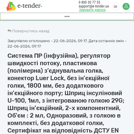
0 800 30 77 55
support@e-tender.ua
UK
Замовити дзвінок
Повернутись назад
Закупівлю оголошено - 22-06-2026, 09:17. Дата останніх змін -
22-06-2026, 09:17
Система ПР (інфузійна), регулятор
швидкості потоку, пластикова
(полімерна) з’єднувальна голка,
конектор Luer Loсk, без ін'єкційної
голки, 1800 мм, без додаткового
ін'єкційного порту; Шприц інсуліновий
U-100, 1мл, з інтегрованою голкою 29G;
Шприц ін'єкційний, 2-х компонентний,
Об'єм : 2 мл, Одноразовий, з голкою в
комплекті, без додаткової голки,
Сертифікат на відповідність ДСТУ EN