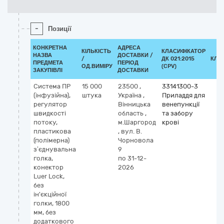
-
Позиції
КОНКРЕТНА
АДРЕСА
КІЛЬКІСТЬ
КЛАСИФІКАТОР
НАЗВА
ДОСТАВКИ /
/
ДК 021:2015
КЛА
ПРЕДМЕТА
ПЕРІОД
ОД.ВИМІРУ
(CPV)
ЗАКУПІВЛІ
ДОСТАВКИ
Система ПР
15 000
23500
,
33141300-3
(інфузійна),
штука
Україна
,
Приладдя для
регулятор
Вінницька
венепункції
швидкості
область
,
та забору
потоку,
м.Шаргород
крові
пластикова
,
вул. В.
(полімерна)
Чорновола
з’єднувальна
9
голка,
по 31-12-
конектор
2026
Luer Loсk,
без
ін'єкційної
голки, 1800
мм, без
додаткового