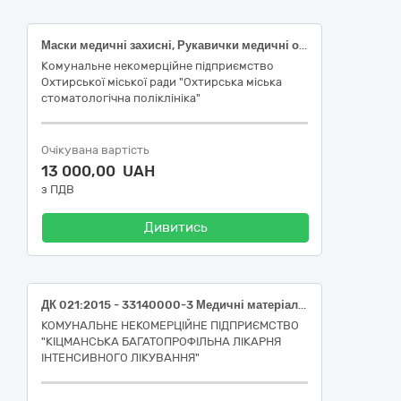
Маски медичні захисні, Рукавички медичні оглядові, Рукавички медичні оглядові, Рукавички медичні оглядові, Рукавички медичні оглядові
Комунальне некомерційне підприємство
Охтирської міської ради "Охтирська міська
стоматологічна поліклініка"
Очікувана вартість
13 000,00 UAH
з ПДВ
Дивитись
ДК 021:2015 - 33140000-3 Медичні матеріали (A03020101. Подовжувачі інфузійні: Тип: Для інжекторів контрасту, Стерильний, Матеріал: ПВХ, Тип конектора: Luer Lock, Тиск: Високий, Вид: Прямий" 33141300-3)
КОМУНАЛЬНЕ НЕКОМЕРЦІЙНЕ ПІДПРИЄМСТВО
"КІЦМАНСЬКА БАГАТОПРОФІЛЬНА ЛІКАРНЯ
ІНТЕНСИВНОГО ЛІКУВАННЯ"