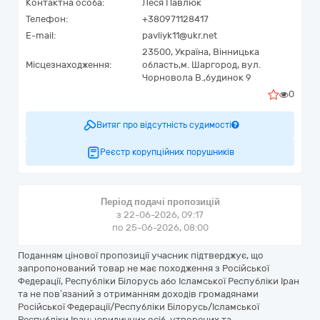
Контактна особа:
Леся Павлюк
Телефон:
+380971128417
E-mail:
pavliyk11@ukr.net
23500,
Україна
,
Вінницька
Місцезнаходження:
область,
м. Шаргород,
вул.
Чорновола В.,будинок 9
0
Витяг про відсутність судимості
Реєстр корупційних порушників
Період подачі пропозицій
з 22-06-2026, 09:17
по 25-06-2026, 08:00
Поданням цінової пропозиції учасник підтверджує, що
запропонований товар не має походження з Російської
Федерації, Республіки Білорусь або Ісламської Республіки Іран
та не пов’язаний з отриманням доходів громадянами
Російської Федерації/Республіки Білорусь/Ісламської
Республіки Іран; юридичних осіб, утворених та