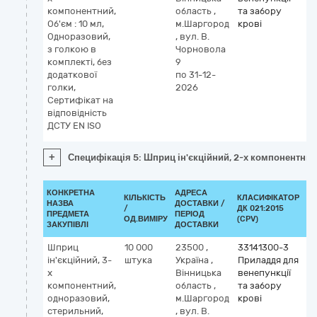
компонентний,
область
,
та забору
Об'єм : 10 мл,
м.Шаргород
крові
Одноразовий,
,
вул. В.
з голкою в
Чорновола
комплекті, без
9
додаткової
по 31-12-
голки,
2026
Сертифікат на
відповідність
ДСТУ EN ISO
+
Специфікація 5: Шприц ін'єкційний, 2-х компонентний, 
КОНКРЕТНА
АДРЕСА
КІЛЬКІСТЬ
КЛАСИФІКАТОР
НАЗВА
ДОСТАВКИ /
/
ДК 021:2015
КЛ
ПРЕДМЕТА
ПЕРІОД
ОД.ВИМІРУ
(CPV)
ЗАКУПІВЛІ
ДОСТАВКИ
Шприц
10 000
23500
,
33141300-3
ін'єкційний, 3-
штука
Україна
,
Приладдя для
х
Вінницька
венепункції
компонентний,
область
,
та забору
одноразовий,
м.Шаргород
крові
стерильний,
,
вул. В.