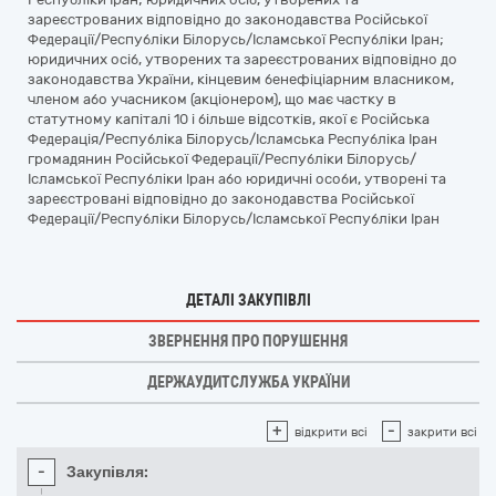
зареєстрованих відповідно до законодавства Російської
Федерації/Республіки Білорусь/Ісламської Республіки Іран;
юридичних осіб, утворених та зареєстрованих відповідно до
законодавства України, кінцевим бенефіціарним власником,
членом або учасником (акціонером), що має частку в
статутному капіталі 10 і більше відсотків, якої є Російська
Федерація/Республіка Білорусь/Ісламська Республіка Іран
громадянин Російської Федерації/Республіки Білорусь/
Ісламської Республіки Іран або юридичні особи, утворені та
зареєстровані відповідно до законодавства Російської
Федерації/Республіки Білорусь/Ісламської Республіки Іран
ДЕТАЛІ ЗАКУПІВЛІ
ЗВЕРНЕННЯ ПРО ПОРУШЕННЯ
ДЕРЖАУДИТСЛУЖБА УКРАЇНИ
+
-
відкрити всі
закрити всі
-
Закупівля: