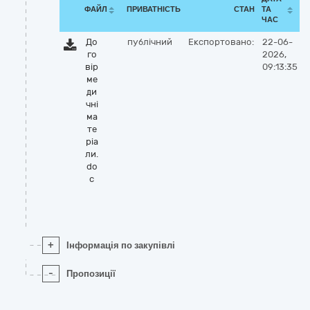
ФАЙЛ
ПРИВАТНІСТЬ
СТАН
ТА
ЧАС
До
публічний
Експортовано:
22-06-
го
2026,
вір
09:13:35
ме
ди
чні
ма
те
ріа
ли.
do
c
+
Інформація по закупівлі
-
Пропозиції