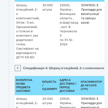
Шприц
30 000
23500
,
33141300-3
ін'єкційний, 2-
штука
Україна
,
Приладдя для
х
Вінницька
венепункції
компонентний,
область
,
та забору
Об'єм : 5 мл,
м.Шаргород
крові
Одноразовий,
,
вул. В.
з голкою в
Чорновола
комплекті, без
9
додаткової
по 31-12-
голки,
2026
Сертифікат на
відповідність
ДСТУ EN ISO
+
Специфікація 4: Шприц ін'єкційний, 2-х компонентний, 
КОНКРЕТНА
АДРЕСА
КІЛЬКІСТЬ
КЛАСИФІКАТОР
НАЗВА
ДОСТАВКИ /
/
ДК 021:2015
КЛ
ПРЕДМЕТА
ПЕРІОД
ОД.ВИМІРУ
(CPV)
ЗАКУПІВЛІ
ДОСТАВКИ
Шприц
20 000
23500
,
33141300-3
ін'єкційний, 2-
штука
Україна
,
Приладдя для
х
Вінницька
венепункції