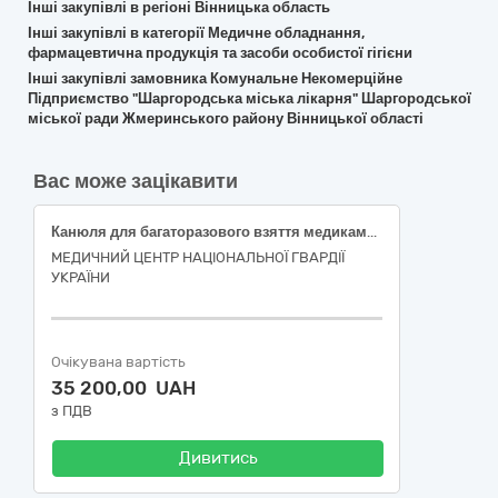
Інші закупівлі в регіоні Вінницька область
Інші закупівлі в категорії Медичне обладнання,
фармацевтична продукція та засоби особистої гігієни
Інші закупівлі замовника Комунальне Некомерційне
Підприємство "Шаргородська міська лікарня" Шаргородської
міської ради Жмеринського району Вінницької області
Вас може зацікавити
Канюля для багаторазового взяття медикаментів з антибактеріальним фільтром для фільтрації повітря та фільтром тонкої очистки розчину (червона)
МЕДИЧНИЙ ЦЕНТР НАЦІОНАЛЬНОЇ ГВАРДІЇ
УКРАЇНИ
Очікувана вартість
35 200,00 UAH
з ПДВ
Дивитись