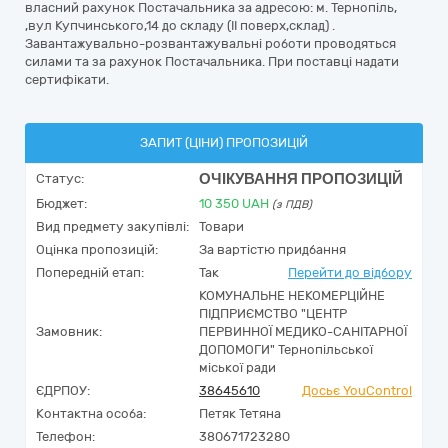
власний рахунок Постачальника за адресою: м. Тернопіль,
,вул Купчинського,14 до складу (ІІ поверх,склад) .
Завантажувально-розвантажувальні роботи проводяться
силами та за рахунок Постачальника. При поставці надати
сертифікати.
ЗАПИТ (ЦІНИ) ПРОПОЗИЦІЙ
ОЧІКУВАННЯ ПРОПОЗИЦІЙ
Статус:
Бюджет:
10 350
UAH
(з ПДВ)
Вид предмету закупівлі:
Товари
Оцінка пропозицій:
За вартістю придбання
Попередній етап:
Так
Перейти до відбору
КОМУНАЛЬНЕ НЕКОМЕРЦІЙНЕ
ПІДПРИЄМСТВО "ЦЕНТР
Замовник:
ПЕРВИННОЇ МЕДИКО-САНІТАРНОЇ
ДОПОМОГИ" Тернопільської
міської ради
ЄДРПОУ:
38645610
Досьє YouControl
Контактна особа:
Петяк Тетяна
Телефон:
380671723280