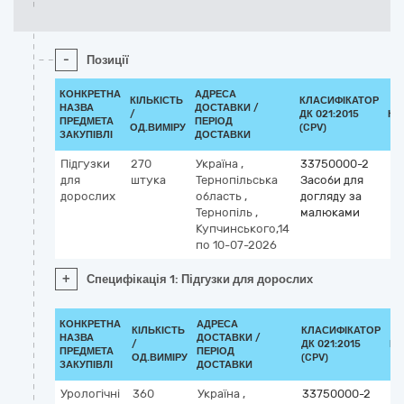
-
Позиції
КОНКРЕТНА
АДРЕСА
КІЛЬКІСТЬ
КЛАСИФІКАТОР
НАЗВА
ДОСТАВКИ /
/
ДК 021:2015
КЛ
ПРЕДМЕТА
ПЕРІОД
ОД.ВИМІРУ
(CPV)
ЗАКУПІВЛІ
ДОСТАВКИ
Підгузки
270
Україна
,
33750000-2
для
штука
Тернопільська
Засоби для
дорослих
область
,
догляду за
Тернопіль
,
малюками
Купчинського,14
по 10-07-2026
+
Специфікація 1: Підгузки для дорослих
КОНКРЕТНА
АДРЕСА
КІЛЬКІСТЬ
КЛАСИФІКАТОР
НАЗВА
ДОСТАВКИ /
/
ДК 021:2015
КЛ
ПРЕДМЕТА
ПЕРІОД
ОД.ВИМІРУ
(CPV)
ЗАКУПІВЛІ
ДОСТАВКИ
Урологічні
360
Україна
,
33750000-2