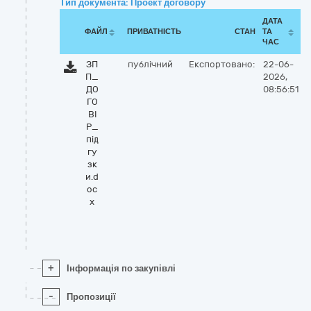
Тип документа: Проект договору
ДАТА
ФАЙЛ
ПРИВАТНІСТЬ
СТАН
ТА
ЧАС
ЗП
публічний
Експортовано:
22-06-
П_
2026,
ДО
08:56:51
ГО
ВІ
Р_
під
гу
зк
и.d
oc
x
+
Інформація по закупівлі
-
Пропозиції