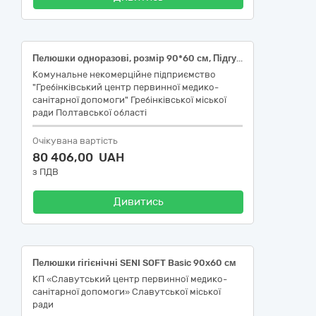
Пелюшки одноразові, розмір 90*60 см, Підгузки-трусики для дорослих, універсальні, розмір М, охоплення талії: 80-110, від 5,5 крапель, Підгузки-трусики для дорослих, універсальні, розмір L, охоплення талії: 100-135, від 5,5 крапель
Комунальне некомерційне підприємство
"Гребінківський центр первинної медико-
санітарної допомоги" Гребінківської міської
ради Полтавської області
Очікувана вартість
80 406,00 UAH
з ПДВ
Дивитись
Пелюшки гігієнічні SENI SOFT Basic 90х60 см
КП «Славутський центр первинної медико-
санітарної допомоги» Славутської міської
ради