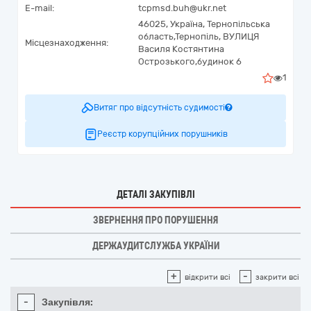
E-mail:
tcpmsd.buh@ukr.net
46025,
Україна
,
Тернопільська
область,
Тернопіль,
ВУЛИЦЯ
Місцезнаходження:
Василя Костянтина
Острозького,будинок 6
1
Витяг про відсутність судимості
Реєстр корупційних порушників
ДЕТАЛІ ЗАКУПІВЛІ
ЗВЕРНЕННЯ ПРО ПОРУШЕННЯ
ДЕРЖАУДИТСЛУЖБА УКРАЇНИ
+
-
відкрити всі
закрити всі
-
Закупівля: