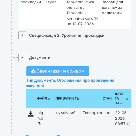
прокладки
штука
Тернопільська
Засоби для
область
,
догляду за
Тернопіль
,
малюками
Купчинського,14
по 10-07-2026
+
Специфікація 2: Урологічні прокладки
-
Документи
Завантажити архівом
Тип документа: Оголошення про проведення
закупівлі
ДАТА
ФАЙЛ
ПРИВАТНІСТЬ
СТАН
ТА
ЧАС
sig
публічний
Експортовано:
22-06-
n.p
2026,
7s
08:57:41