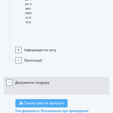
ро з
аку
півл
ю.d
ocx
+
Інформація по лоту
-
Пропозиції
-
Документи тендеру
Завантажити архівом
Тип документа: Оголошення про проведення