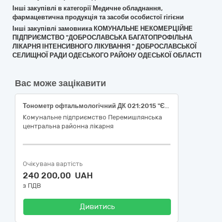
Інші закупівлі в категорії Медичне обладнання,
фармацевтична продукція та засоби особистої гігієни
Інші закупівлі замовника КОМУНАЛЬНЕ НЕКОМЕРЦІЙНЕ
ПІДПРИЄМСТВО "ДОБРОСЛАВСЬКА БАГАТОПРОФІЛЬНА
ЛІКАРНЯ ІНТЕНСИВНОГО ЛІКУВАННЯ " ДОБРОСЛАВСЬКОЇ
СЕЛИЩНОЇ РАДИ ОДЕСЬКОГО РАЙОНУ ОДЕСЬКОЇ ОБЛАСТІ
Вас може зацікавити
Тонометр офтальмологічний ДК 021:2015 "Єдиний закупівельний словник" - 33120000-7 – Системи реєстрації медичної інформації та дослідне обладнання (НК 024:2023: 16809 — Офтальмологічний тонометр із живленням від батарейок) ( НК 031:2024-Z12120122- Тонометри)
Комунальне підприємство Перемишлянська
центральна районна лікарня
Очікувана вартість
240 200,00 UAH
з ПДВ
Дивитись