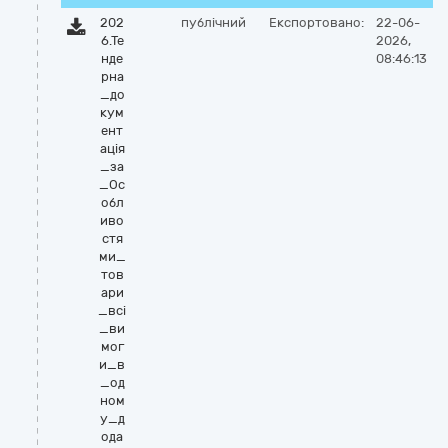
202
публічний
Експортовано:
22-06-
6.Те
2026,
нде
08:46:13
рна
_до
кум
ент
ація
_за
_Ос
обл
иво
стя
ми_
тов
ари
_всі
_ви
мог
и_в
_од
ном
у_д
ода