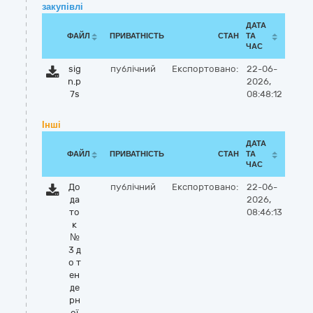
закупівлі
ДАТА
ФАЙЛ
ПРИВАТНІСТЬ
СТАН
ТА
ЧАС
sig
публічний
Експортовано:
22-06-
n.p
2026,
7s
08:48:12
Інші
ДАТА
ФАЙЛ
ПРИВАТНІСТЬ
СТАН
ТА
ЧАС
До
публічний
Експортовано:
22-06-
да
2026,
то
08:46:13
к
№
3 д
о т
ен
де
рн
ої