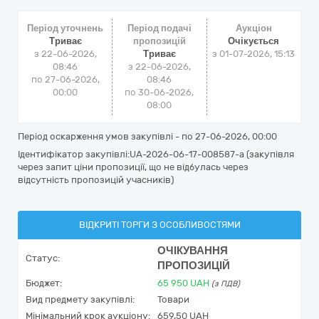
Період уточнень
Період подачі
Аукціон
Триває
пропозицій
Очікується
з 22-06-2026,
Триває
з
01-07-2026, 15:13
08:46
з 22-06-2026,
по 27-06-2026,
08:46
00:00
по 30-06-2026,
08:00
Період оскарження умов закупівлі - по
27-06-2026, 00:00
Ідентифікатор закупівлі:UA-2026-06-17-008587-a (закупівля
через запит ціни пропозиції, що не відбулась через
відсутність пропозицій учасників)
ВІДКРИТІ ТОРГИ З ОСОБЛИВОСТЯМИ
ОЧІКУВАННЯ
Статус:
ПРОПОЗИЦІЙ
Бюджет:
65 950
UAH
(з ПДВ)
Вид предмету закупівлі:
Товари
Мінімальний крок аукціону:
659,50 UAH