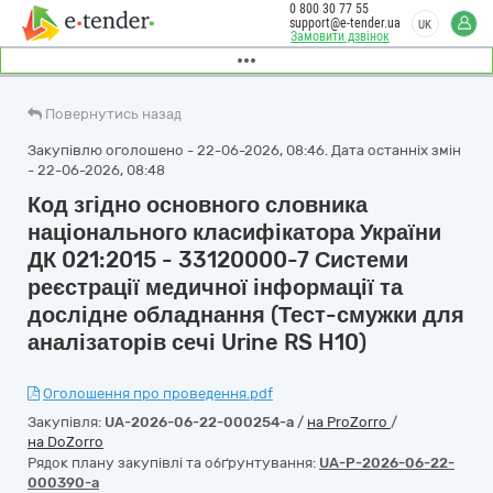
0 800 30 77 55
support@e-tender.ua
UK
Замовити дзвінок
Повернутись назад
Закупівлю оголошено - 22-06-2026, 08:46. Дата останніх змін
- 22-06-2026, 08:48
Код згідно основного словника
національного класифікатора України
ДК 021:2015 - 33120000-7 Системи
реєстрації медичної інформації та
дослідне обладнання (Тест-смужки для
аналізаторів сечі Urine RS H10)
Оголошення про проведення.pdf
Закупівля:
UA-2026-06-22-000254-a
/
на ProZorro
/
на DoZorro
Рядок плану закупівлі та обґрунтування:
UA-P-2026-06-22-
000390-a