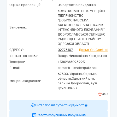
Оцінка пропозицій:
За вартістю придбання
КОМУНАЛЬНЕ НЕКОМЕРЦІЙНЕ
ПІДПРИЄМСТВО
"ДОБРОСЛАВСЬКА
БАГАТОПРОФІЛЬНА ЛІКАРНЯ
Замовник:
ІНТЕНСИВНОГО ЛІКУВАННЯ "
ДОБРОСЛАВСЬКОЇ СЕЛИЩНОЇ
РАДИ ОДЕСЬКОГО РАЙОНУ
ОДЕСЬКОЇ ОБЛАСТІ
ЄДРПОУ:
02775107
Досьє YouControl
Контактна особа:
Влада Миколаївна Кондратюк
Телефон:
+380966093923
E-mail:
comcrb_tender@ukr.net
67500,
Україна
,
Одеська
область,
Одеський р-н,
Місцезнаходження:
селище Доброслав,
вул.
Грубніка, 27
0
Витяг про відсутність судимості
Реєстр корупційних порушників