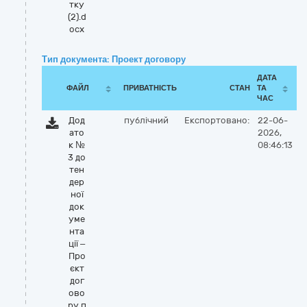
тку
(2).d
ocx
Тип документа: Проект договору
ДАТА
ФАЙЛ
ПРИВАТНІСТЬ
СТАН
ТА
ЧАС
Дод
публічний
Експортовано:
22-06-
ато
2026,
к №
08:46:13
3 до
тен
дер
ної
док
уме
нта
ції –
Про
єкт
дог
ово
ру п