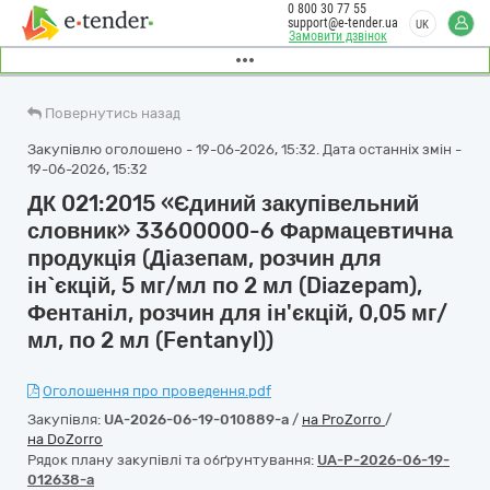
0 800 30 77 55
support@e-tender.ua
UK
Замовити дзвінок
Повернутись назад
Закупівлю оголошено - 19-06-2026, 15:32. Дата останніх змін -
19-06-2026, 15:32
ДК 021:2015 «Єдиний закупівельний
словник» 33600000-6 Фармацевтична
продукція (Діазепам, розчин для
ін`єкцій, 5 мг/мл по 2 мл (Diazepam),
Фентаніл, розчин для ін'єкцій, 0,05 мг/
мл, по 2 мл (Fentanyl))
Оголошення про проведення.pdf
Закупівля:
UA-2026-06-19-010889-a
/
на ProZorro
/
на DoZorro
Рядок плану закупівлі та обґрунтування:
UA-P-2026-06-19-
012638-a