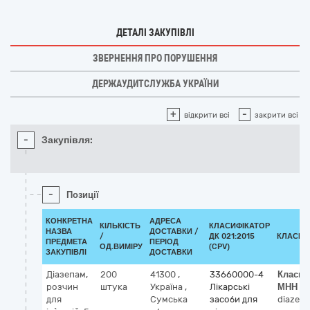
ДЕТАЛІ ЗАКУПІВЛІ
ЗВЕРНЕННЯ ПРО ПОРУШЕННЯ
ДЕРЖАУДИТСЛУЖБА УКРАЇНИ
+
-
відкрити всі
закрити всі
-
Закупівля:
-
Позиції
КОНКРЕТНА
АДРЕСА
КІЛЬКІСТЬ
КЛАСИФІКАТОР
НАЗВА
ДОСТАВКИ /
/
ДК 021:2015
КЛАСИФ
ПРЕДМЕТА
ПЕРІОД
ОД.ВИМІРУ
(CPV)
ЗАКУПІВЛІ
ДОСТАВКИ
Діазепам,
200
41300
,
33660000-4
Класиф
розчин
штука
Україна
,
Лікарські
МНН
для
Сумська
засоби для
diazep