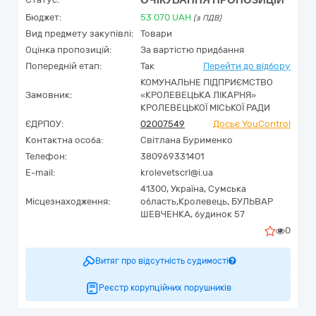
ОЧІКУВАННЯ ПРОПОЗИЦІЙ
Бюджет:
53 070
UAH
(з ПДВ)
Вид предмету закупівлі:
Товари
Оцінка пропозицій:
За вартістю придбання
Попередній етап:
Так
Перейти до відбору
КОМУНАЛЬНЕ ПІДПРИЄМСТВО
Замовник:
«КРОЛЕВЕЦЬКА ЛІКАРНЯ»
КРОЛЕВЕЦЬКОЇ МІСЬКОЇ РАДИ
ЄДРПОУ:
02007549
Досьє YouControl
Контактна особа:
Світлана Бурименко
Телефон:
380969331401
E-mail:
krolevetscrl@i.ua
41300,
Україна
,
Сумська
Місцезнаходження:
область,
Кролевець,
БУЛЬВАР
ШЕВЧЕНКА, будинок 57
0
Витяг про відсутність судимості
Реєстр корупційних порушників