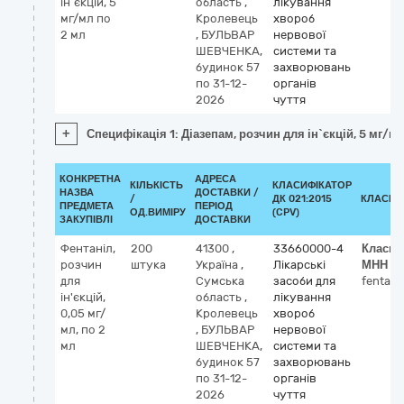
ін`єкцій, 5
область
,
лікування
мг/мл по
Кролевець
хвороб
2 мл
,
БУЛЬВАР
нервової
ШЕВЧЕНКА,
системи та
будинок 57
захворювань
по 31-12-
органів
2026
чуття
+
Специфікація 1: Діазепам, розчин для ін`єкцій, 5 мг/мл
КОНКРЕТНА
АДРЕСА
КІЛЬКІСТЬ
КЛАСИФІКАТОР
НАЗВА
ДОСТАВКИ /
/
ДК 021:2015
КЛАСИФ
ПРЕДМЕТА
ПЕРІОД
ОД.ВИМІРУ
(CPV)
ЗАКУПІВЛІ
ДОСТАВКИ
Фентаніл,
200
41300
,
33660000-4
Класиф
розчин
штука
Україна
,
Лікарські
МНН
для
Сумська
засоби для
fentany
ін'єкцій,
область
,
лікування
0,05 мг/
Кролевець
хвороб
мл, по 2
,
БУЛЬВАР
нервової
мл
ШЕВЧЕНКА,
системи та
будинок 57
захворювань
по 31-12-
органів
2026
чуття