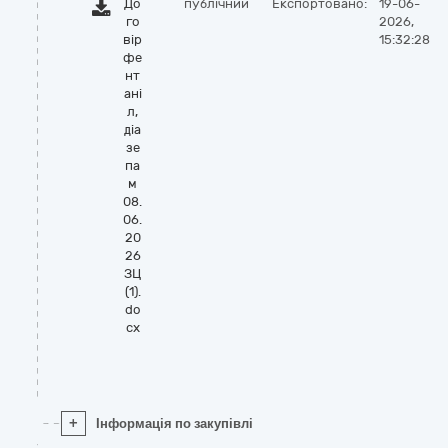
До
публічний
Експортовано:
19-06-
го
2026,
вір
15:32:28
фе
нт
ані
л,
діа
зе
па
м
08.
06.
20
26
ЗЦ
(1).
do
cx
+
Інформація по закупівлі