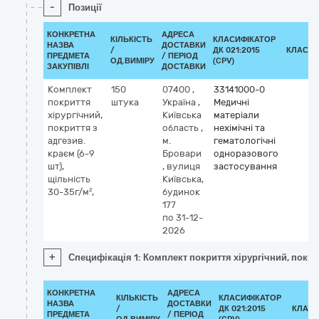
-
Позиції
КОНКРЕТНА
АДРЕСА
КІЛЬКІСТЬ
КЛАСИФІКАТОР
НАЗВА
ДОСТАВКИ
/
ДК 021:2015
КЛАСИФ
ПРЕДМЕТА
/ ПЕРІОД
ОД.ВИМІРУ
(CPV)
ЗАКУПІВЛІ
ДОСТАВКИ
Комплект
150
07400
,
33141000-0
покриття
штука
Україна
,
Медичні
хірургічний,
Київська
матеріали
покриття з
область
,
нехімічні та
адгезив.
м.
гематологічні
краєм (6-9
Бровари
одноразового
шт),
,
вулиця
застосування
щільність
Київська,
30-35г/м²,
будинок
177
по 31-12-
2026
+
Специфікація 1: Комплект покриття хірургічний, покрит
КОНКРЕТНА
АДРЕСА
КІЛЬКІСТЬ
КЛАСИФІКАТОР
НАЗВА
ДОСТАВКИ
/
ДК 021:2015
КЛАСИ
ПРЕДМЕТА
/ ПЕРІОД