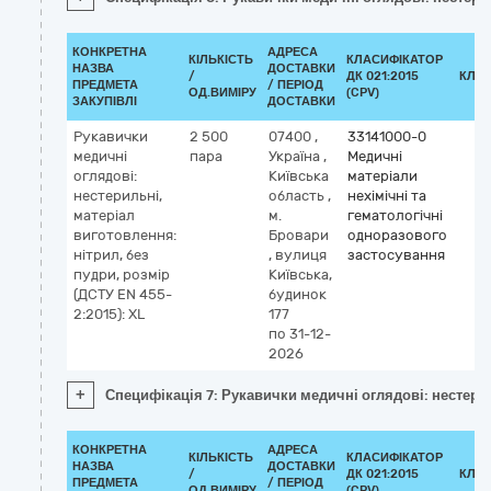
КОНКРЕТНА
АДРЕСА
КІЛЬКІСТЬ
КЛАСИФІКАТОР
НАЗВА
ДОСТАВКИ
/
ДК 021:2015
КЛА
ПРЕДМЕТА
/ ПЕРІОД
ОД.ВИМІРУ
(CPV)
ЗАКУПІВЛІ
ДОСТАВКИ
Рукавички
2 500
07400
,
33141000-0
медичні
пара
Україна
,
Медичні
оглядові:
Київська
матеріали
нестерильні,
область
,
нехімічні та
матеріал
м.
гематологічні
виготовлення:
Бровари
одноразового
нітрил, без
,
вулиця
застосування
пудри, розмір
Київська,
(ДСТУ EN 455-
будинок
2:2015): XL
177
по 31-12-
2026
+
Специфікація 7: Рукавички медичні оглядові: нестерил
КОНКРЕТНА
АДРЕСА
КІЛЬКІСТЬ
КЛАСИФІКАТОР
НАЗВА
ДОСТАВКИ
/
ДК 021:2015
КЛА
ПРЕДМЕТА
/ ПЕРІОД
ОД.ВИМІРУ
(CPV)