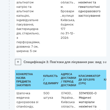
альгінатом
область
,
нехімічні та
натрію та
м.
гематологічні
альгінатом
Бровари
одноразового
кальцію,
,
вулиця
застосування
індивідуальне
Київська,
пакування,
будинок
бактерицидна
177
дія, стерильно,
по 31-12-
з
2026
перфораціями,
довжина: 7 см,
ширина: 5 см
+
Специфікація 3: Пов'язки для лікування ран: вид: з а
КОНКРЕТНА
АДРЕСА
КІЛЬКІСТЬ
КЛАСИФІКАТОР
НАЗВА
ДОСТАВКИ
/
ДК 021:2015
КЛА
ПРЕДМЕТА
/ ПЕРІОД
ОД.ВИМІРУ
(CPV)
ЗАКУПІВЛІ
ДОСТАВКИ
Шапочка
500
07400
,
33141000-0
медична
штука
Україна
,
Медичні
одноразова зі
Київська
матеріали
спанбонду,
область
,
нехімічні та