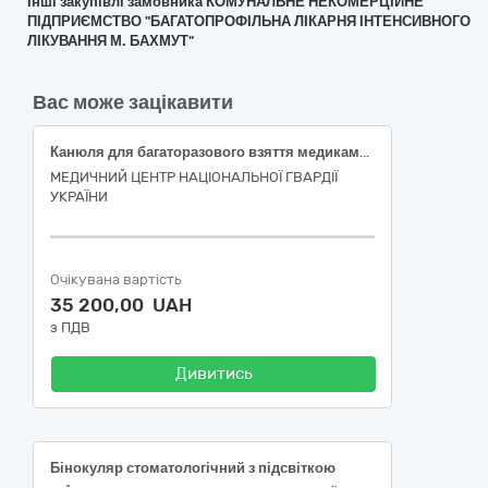
Інші закупівлі замовника КОМУНАЛЬНЕ НЕКОМЕРЦІЙНЕ
ПІДПРИЄМСТВО "БАГАТОПРОФІЛЬНА ЛІКАРНЯ ІНТЕНСИВНОГО
ЛІКУВАННЯ М. БАХМУТ"
Вас може зацікавити
Канюля для багаторазового взяття медикаментів з антибактеріальним фільтром для фільтрації повітря та фільтром тонкої очистки розчину (червона)
МЕДИЧНИЙ ЦЕНТР НАЦІОНАЛЬНОЇ ГВАРДІЇ
УКРАЇНИ
Очікувана вартість
35 200,00 UAH
з ПДВ
Дивитись
Бінокуляр стоматологічний з підсвіткою