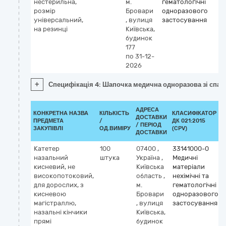
нестерильна,
м.
гематологічні
розмір
Бровари
одноразового
універсальний,
,
вулиця
застосування
на резинці
Київська,
будинок
177
по 31-12-
2026
+
Специфікація 4: Шапочка медична одноразова зі спанб
АДРЕСА
КОНКРЕТНА НАЗВА
КІЛЬКІСТЬ
КЛАСИФІКАТОР
ДОСТАВКИ
ПРЕДМЕТА
/
ДК 021:2015
/ ПЕРІОД
ЗАКУПІВЛІ
ОД.ВИМІРУ
(CPV)
ДОСТАВКИ
Катетер
100
07400
,
33141000-0
назальний
штука
Україна
,
Медичні
кисневий, не
Київська
матеріали
високопотоковий,
область
,
нехімічні та
для дорослих, з
м.
гематологічні
кисневою
Бровари
одноразового
магістраллю,
,
вулиця
застосування
назальні кінчики
Київська,
прямі
будинок