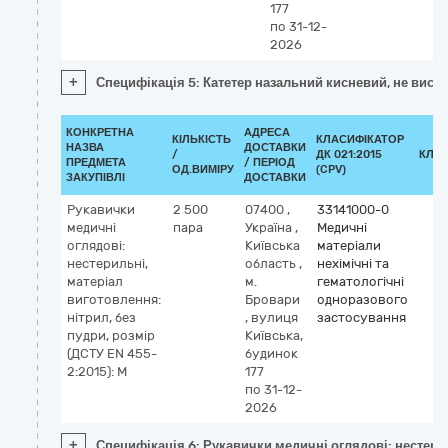
177
по 31-12-
2026
+
Специфікація 5: Катетер назальний кисневий, не висо
КОНКРЕТНА
АДРЕСА
КІЛЬКІСТЬ
КЛАСИФІКАТОР
НАЗВА
ДОСТАВКИ
/
ДК 021:2015
КЛА
ПРЕДМЕТА
/ ПЕРІОД
ОД.ВИМІРУ
(CPV)
ЗАКУПІВЛІ
ДОСТАВКИ
Рукавички
2 500
07400
,
33141000-0
медичні
пара
Україна
,
Медичні
оглядові:
Київська
матеріали
нестерильні,
область
,
нехімічні та
матеріал
м.
гематологічні
виготовлення:
Бровари
одноразового
нітрил, без
,
вулиця
застосування
пудри, розмір
Київська,
(ДСТУ EN 455-
будинок
2:2015): M
177
по 31-12-
2026
+
Специфікація 6: Рукавички медичні оглядові: нестерил