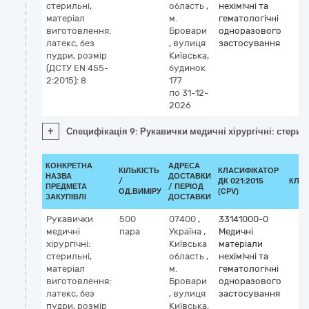
стерильні,
область
,
нехімічні та
матеріал
м.
гематологічні
виготовлення:
Бровари
одноразового
латекс, без
,
вулиця
застосування
пудри, розмір
Київська,
(ДСТУ EN 455-
будинок
2:2015): 8
177
по 31-12-
2026
+
Специфікація 9: Рукавички медичні хірургічні: стериль
КОНКРЕТНА
АДРЕСА
КІЛЬКІСТЬ
КЛАСИФІКАТОР
НАЗВА
ДОСТАВКИ
/
ДК 021:2015
КЛА
ПРЕДМЕТА
/ ПЕРІОД
ОД.ВИМІРУ
(CPV)
ЗАКУПІВЛІ
ДОСТАВКИ
Рукавички
500
07400
,
33141000-0
медичні
пара
Україна
,
Медичні
хірургічні:
Київська
матеріали
стерильні,
область
,
нехімічні та
матеріал
м.
гематологічні
виготовлення:
Бровари
одноразового
латекс, без
,
вулиця
застосування
пудри, розмір
Київська,