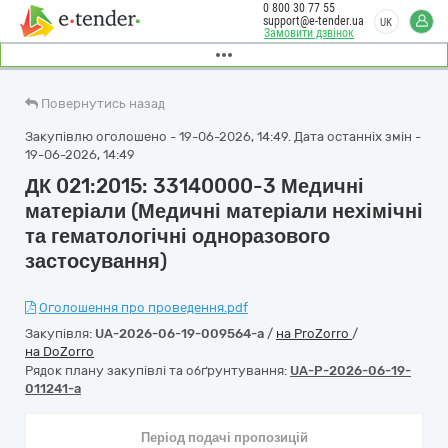
0 800 30 77 55
support@e-tender.ua
UK
Замовити дзвінок
Повернутись назад
Закупівлю оголошено - 19-06-2026, 14:49. Дата останніх змін -
19-06-2026, 14:49
ДК 021:2015: 33140000-3 Медичні
матеріали (Медичні матеріали нехімічні
та гематологічні одноразового
застосування)
Оголошення про проведення.pdf
Закупівля:
UA-2026-06-19-009564-a
/
на ProZorro
/
на DoZorro
Рядок плану закупівлі та обґрунтування:
UA-P-2026-06-19-
011241-a
Період подачі пропозицій