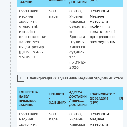
ЗАКУПІВЛІ
ДОСТАВКИ
Рукавички
500
07400
,
33141000-0
медичні
пара
Україна
,
Медичні
хірургічні:
Київська
матеріали
стерильні,
область
,
нехімічні та
матеріал
м.
гематологічні
виготовлення:
Бровари
одноразового
латекс, без
,
вулиця
застосування
пудри, розмір
Київська,
(ДСТУ EN 455-
будинок
2:2015): 7
177
по 31-12-
2026
+
Специфікація 8: Рукавички медичні хірургічні: стериль
КОНКРЕТНА
АДРЕСА
КІЛЬКІСТЬ
КЛАСИФІКАТОР
НАЗВА
ДОСТАВКИ
/
ДК 021:2015
КЛА
ПРЕДМЕТА
/ ПЕРІОД
ОД.ВИМІРУ
(CPV)
ЗАКУПІВЛІ
ДОСТАВКИ
Рукавички
500
07400
,
33141000-0
медичні
пара
Україна
,
Медичні
хірургічні:
Київська
матеріали