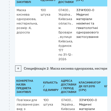
ОД.ВИМІРУ
(CPV)
ЗАКУПІВЛІ
ДОСТАВКИ
Маска
100
07400
,
33141000-0
киснева
штука
Україна
,
Медичні
одноразова,
Київська
матеріали
нестерильна,
область
,
нехімічні та
розмір :4,
м.
гематологічні
доросла
Бровари
одноразового
,
вулиця
застосування
Київська,
будинок
177
по 31-12-
2026
+
Специфікація 2: Маска киснева одноразова, нестерильн
КОНКРЕТНА
АДРЕСА
КІЛЬКІСТЬ
КЛАСИФІКАТОР
НАЗВА
ДОСТАВКИ
/
ДК 021:2015
КЛА
ПРЕДМЕТА
/ ПЕРІОД
ОД.ВИМІРУ
(CPV)
ЗАКУПІВЛІ
ДОСТАВКИ
Пов'язки для
100
07400
,
33141000-0
лікування ран:
штука
Україна
,
Медичні
вид: з
Київська
матеріали