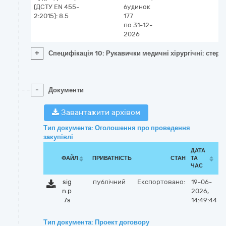
(ДСТУ EN 455-
будинок
2:2015): 8.5
177
по 31-12-
2026
+
Специфікація 10: Рукавички медичні хірургічні: стерил
-
Документи
Завантажити архівом
Тип документа: Оголошення про проведення
закупівлі
ДАТА
ФАЙЛ
ПРИВАТНІСТЬ
СТАН
ТА
ЧАС
sig
публічний
Експортовано:
19-06-
n.p
2026,
7s
14:49:44
Тип документа: Проект договору