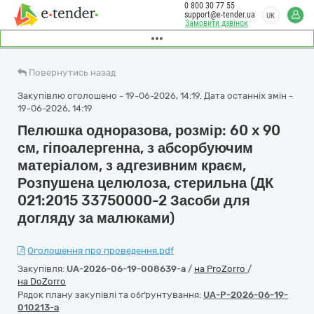
0 800 30 77 55
support@e-tender.ua
UK
Замовити дзвінок
Повернутись назад
Закупівлю оголошено - 19-06-2026, 14:19. Дата останніх змін -
19-06-2026, 14:19
Пелюшка одноразова, розмір: 60 x 90
см, гіпоалергенна, з абсорбуючим
матеріалом, з адгезивним краєм,
Розпушена целюлоза, стерильна (ДК
021:2015 33750000-2 Засоби для
догляду за малюками)
Оголошення про проведення.pdf
Закупівля:
UA-2026-06-19-008639-a
/
на ProZorro
/
на DoZorro
Рядок плану закупівлі та обґрунтування:
UA-P-2026-06-19-
010213-a