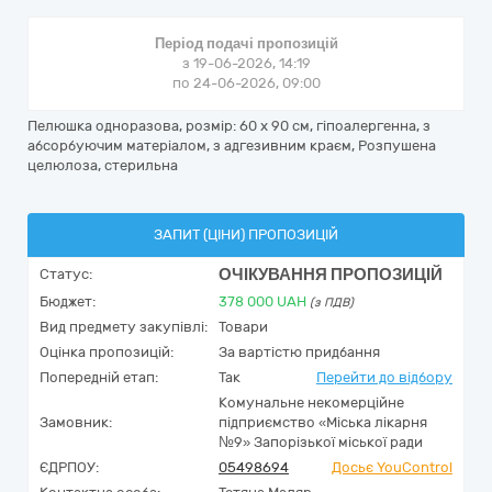
Період подачі пропозицій
з 19-06-2026, 14:19
по 24-06-2026, 09:00
Пелюшка одноразова, розмір: 60 x 90 см, гіпоалергенна, з
абсорбуючим матеріалом, з адгезивним краєм, Розпушена
целюлоза, стерильна
ЗАПИТ (ЦІНИ) ПРОПОЗИЦІЙ
ОЧІКУВАННЯ ПРОПОЗИЦІЙ
Статус:
Бюджет:
378 000
UAH
(з ПДВ)
Вид предмету закупівлі:
Товари
Оцінка пропозицій:
За вартістю придбання
Попередній етап:
Так
Перейти до відбору
Комунальне некомерційне
Замовник:
підприємство «Міська лікарня
№9» Запорізької міської ради
ЄДРПОУ:
05498694
Досьє YouControl