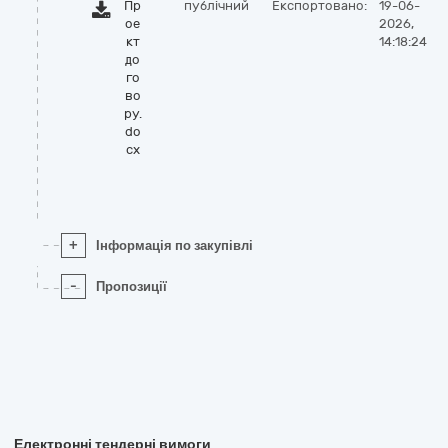
Пр
публічний
Експортовано:
19-06-
ое
2026,
кт
14:18:24
до
го
во
ру.
do
cx
+
Інформація по закупівлі
-
Пропозиції
Електронні тендерні вимоги