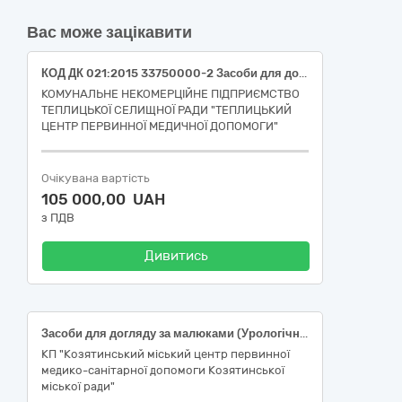
Вас може зацікавити
КОД ДК 021:2015 33750000-2 Засоби для догляду за малюками (Підгузки для дорослих: універсальні, одноразові, розмір підгузків: S, охоплення талії: 50-100 см, поглинання: 450-1000 мл ( КОД ДК 021:2015 33751000-9 Підгузки )( НК 024:2023:11239 Підгузник для дорослих, код НК 031:2024: T040101 Підгузник для нетримання), Підгузки для дорослих: універсальні, одноразові, розмір: L, охоплення талії: 83-155 см, поглинання: 1000-1500 мл ( КОД ДК 021:2015 33751000-9 Підгузки )( НК 024:2023:11239 Підгузник для дорослих, код НК 031:2024: T040101 Підгузник для нетримання), Підгузки для дорослих: універсальні, одноразові, розмір: XL, охоплення талії: 90-175 см, поглинання: 1000-1500 мл ( КОД ДК 021:2015 33751000-9 Підгузки )( НК 024:2023:11239 Підгузник для дорослих, код НК 031:2024: T040101 Підгузник для нетримання), Підгузки-трусики для дорослих: універсальні, одноразові, розмір: L, охоплення талії: 76-150 см, поглинання: 2001-2500 мл ( КОД ДК 021:2015 33751000-9 Підгузки )( НК 024:2023:11239 Підгузник для дорослих, код НК 031:2024: T040101 Підгузник для нетримання), Пелюшка одноразова,розмір: 60x90,гіпоалергенна,з абсорбуючим матеріалом, адгезивний край, целюлоза, нестерильна, поглинання від 400 мілілітрів (ДК 021:2015 33752000- 6 Лактаційні вкладиші) (НК 024:2023: 60709 Пелюшка вбирає, код НК 031:2024 T04010299 Абсорбційні підкладки – інше), Урологічні прокладки, Чоловічі, одноразові, поглинання: 401-800 мл (ДК 021:2015 33752000- 6 Лактаційні вкладиші) (НК 024:2023 35817 Вкладиші урологічні, всмоктуючи при нетриманні сечі, НК 031:2024: T04010203 - Абсорбційні антимікробні підкладки)
КОМУНАЛЬНЕ НЕКОМЕРЦІЙНЕ ПІДПРИЄМСТВО
ТЕПЛИЦЬКОЇ СЕЛИЩНОЇ РАДИ "ТЕПЛИЦЬКИЙ
ЦЕНТР ПЕРВИННОЇ МЕДИЧНОЇ ДОПОМОГИ"
Очікувана вартість
105 000,00 UAH
з ПДВ
Дивитись
Засоби для догляду за малюками (Урологічні прокладки: жіночі, одноразові, поглинання 501-600 мл)
КП "Козятинський міський центр первинної
медико-санітарної допомоги Козятинської
міської ради"