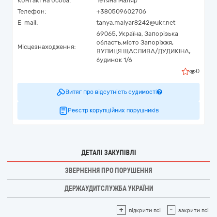
Контактна особа:
Тетяна Маляр
Телефон:
+380509602706
E-mail:
tanya.malyar8242@ukr.net
69065,
Україна
,
Запорізька
область,
місто Запоріжжя,
Місцезнаходження:
ВУЛИЦЯ ЩАСЛИВА/ДУДИКІНА,
будинок 1/6
0
Витяг про відсутність судимості
Реєстр корупційних порушників
ДЕТАЛІ ЗАКУПІВЛІ
ЗВЕРНЕННЯ ПРО ПОРУШЕННЯ
ДЕРЖАУДИТСЛУЖБА УКРАЇНИ
+
-
відкрити всі
закрити всі