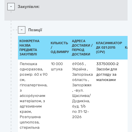
-
Закупівля:
-
Позиції
КОНКРЕТНА
АДРЕСА
КІЛЬКІСТЬ
КЛАСИФІКАТОР
НАЗВА
ДОСТАВКИ /
/
ДК 021:2015
КЛА
ПРЕДМЕТА
ПЕРІОД
ОД.ВИМІРУ
(CPV)
ЗАКУПІВЛІ
ДОСТАВКИ
Пелюшка
10 000
69065
,
33750000-2
одноразова,
штука
Україна
,
Засоби для
розмір: 60 x 90
Запорізька
догляду за
см,
область
,
малюками
гіпоалергенна,
Запоріжжя
з
,
-вул.
абсорбуючим
Щаслива/
матеріалом, з
Дудикіна,
адгезивним
буд. 1/6
краєм,
по 31-12-
Розпушена
2026
целюлоза,
стерильна