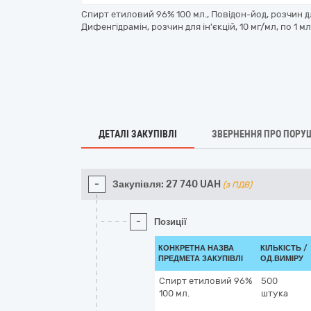
Спирт етиловий 96% 100 мл., Повідон-йод, розчин дл
Дифенгідрамін, розчин для ін'єкцій, 10 мг/мл, по 1 м
ДЕТАЛІ ЗАКУПІВЛІ
ЗВЕРНЕННЯ ПРО ПОРУ
-
Закупівля:
27 740
UAH
(з ПДВ)
-
Позиції
КОНКРЕТНА НАЗВА
КІЛЬКІСТЬ /
ПРЕДМЕТА ЗАКУПІВЛІ
ОД.ВИМІРУ
Спирт етиловий 96%
500
100 мл.
штука