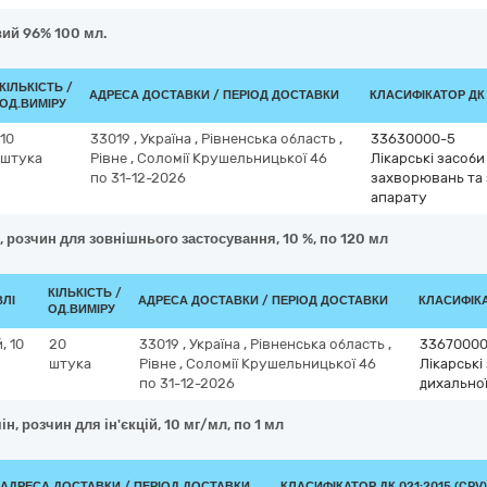
вий 96% 100 мл.
КІЛЬКІСТЬ /
АДРЕСА ДОСТАВКИ / ПЕРІОД ДОСТАВКИ
КЛАСИФІКАТОР ДК 0
ОД.ВИМІРУ
10
33019
,
Україна
,
Рівненська область
,
33630000-5
штука
Рівне
,
Соломії Крушельницької 46
Лікарські засоб
по 31-12-2026
захворювань та
апарату
 розчин для зовнішнього застосування, 10 %, по 120 мл
КІЛЬКІСТЬ /
ВЛІ
АДРЕСА ДОСТАВКИ / ПЕРІОД ДОСТАВКИ
КЛАСИФІКА
ОД.ВИМІРУ
, 10
20
33019
,
Україна
,
Рівненська область
,
33670000
штука
Рівне
,
Соломії Крушельницької 46
Лікарські
по 31-12-2026
дихально
, розчин для ін'єкцій, 10 мг/мл, по 1 мл
АДРЕСА ДОСТАВКИ / ПЕРІОД ДОСТАВКИ
КЛАСИФІКАТОР ДК 021:2015 (CPV)