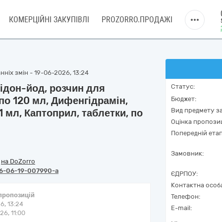
КОМЕРЦІЙНІ ЗАКУПІВЛІ
PROZORRO.ПРОДАЖІ
ніх змін - 19-06-2026, 13:24
ідон-йод, розчин для
Статус:
по 120 мл, Дифенгідрамін,
Бюджет:
Вид предмету за
 1 мл, Каптоприл, таблетки, по
Оцінка пропозиц
Попередній етап
Замовник:
/
на DoZorro
6-06-19-007990-a
ЄДРПОУ:
Контактна особ
 пропозицій
Телефон:
6, 13:24
E-mail:
6, 11:00