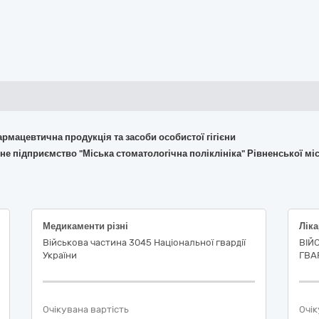
армацевтична продукція та засоби особистої гігієни
е підприємство "Міська стоматологічна поліклініка" Рівненської мі
Медикаменти різні
Ліка
Військова частина 3045 Національної гвардії
ВІЙ
України
ГВАР
Очікувана вартість
Очік