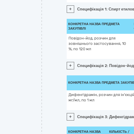
+
Специфікація 1: Спирт етило
КОНКРЕТНА НАЗВА ПРЕДМЕТА
ЗАКУПІВЛІ
Повідон-йод, розчин для
зовнішнього застосування, 10
%, по 120 мл
+
Специфікація 2: Повідон-йод,
КОНКРЕТНА НАЗВА ПРЕДМЕТА ЗАКУПІ
Дифенгідрамін, розчин для ін'єкцій
мг/мл, по 1 мл
+
Специфікація 3: Дифенгідрамін
КОНКРЕТНА НАЗВА
КІЛЬКІСТЬ /