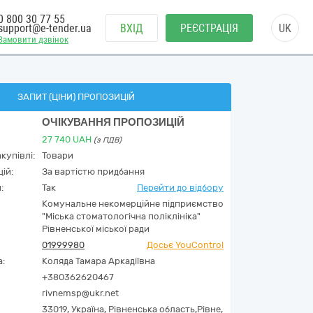
0 800 30 77 55
support@e-tender.ua
ВХІД
РЕЄСТРАЦІЯ
UK
Замовити дзвінок
ЗАПИТ (ЦІНИ) ПРОПОЗИЦІЙ
ОЧІКУВАННЯ ПРОПОЗИЦІЙ
27 740
UAH
(з ПДВ)
купівлі:
Товари
ій:
За вартістю придбання
:
Так
Перейти до відбору
Комунальне некомерційне підприємство
"Міська стоматологічна поліклініка"
Рівненської міської ради
01999980
Досьє YouControl
а:
Коляда Тамара Аркадіївна
+380362620467
rivnemsp@ukr.net
33019,
Україна
,
Рівненська область,
Рівне,