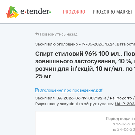
PROZORRO
PROZORRO MARKET
Повернутись назад
Закупівлю оголошено - 19-06-2026, 13:24. Дата остан
Спирт етиловий 96% 100 мл., Пов
зовнішнього застосування, 10 %, 
розчин для ін'єкцій, 10 мг/мл, по
25 мг
Оголошення про проведення.pdf
Закупівля:
UA-2026-06-19-007192-a
/
на ProZorro
Рядок плану закупівлі та обґрунтування:
UA-P-202
Період подачі
з 19-06-202
по 24-06-202