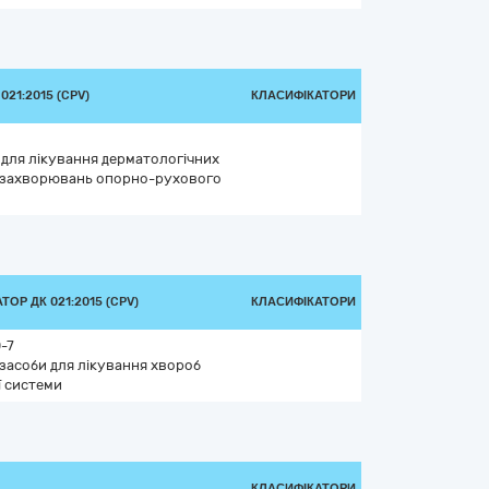
21:2015 (CPV)
КЛАСИФІКАТОРИ
и для лікування дерматологічних
 захворювань опорно-рухового
ТОР ДК 021:2015 (CPV)
КЛАСИФІКАТОРИ
-7
 засоби для лікування хвороб
ї системи
КЛАСИФІКАТОРИ