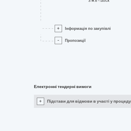
3 м.б -.docx
+
Інформація по закупівлі
-
Пропозиції
Електронні тендерні вимоги
+
Підстави для відмови в участі у процеду