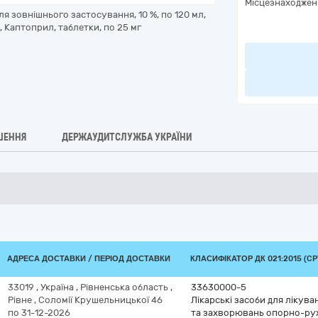
Місцезнаходжен
я зовнішнього застосування, 10 %, по 120 мл,
л, Каптоприл, таблетки, по 25 мг
ШЕННЯ
ДЕРЖАУДИТСЛУЖБА УКРАЇНИ
АДРЕСА ДОСТАВКИ / ПЕРІОД ДОСТАВКИ
КЛАСИФІКАТОР ДК 021:2015 (CP
33019
,
Україна
,
Рівненська область
,
33630000-5
Рівне
,
Соломії Крушельницької 46
Лікарські засоби для лікув
по 31-12-2026
та захворювань опорно-ру