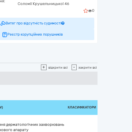
ня:
Соломії Крушельницької 46
0
Витяг про відсутність судимості
Реєстр корупційних порушників
+
-
відкрити всі
закрити всі
V)
КЛАСИФІКАТОРИ
ання дерматологічних захворювань
хового апарату