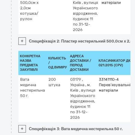
500,0см x
Київ
,
вулиця
матеріали
2,0см
Українського
котушка/
відродження,
рулон
будинок 11
по 31-12-
2026
+
Специфікація 2: Пластир нестерильний 500,0см x 2,0
КОНКРЕТНА
АДРЕСА
КІЛЬКІСТЬ
НАЗВА
ДОСТАВКИ /
КЛАСИФІКАТОР ДК
/
ПРЕДМЕТА
ПЕРІОД
021:2015 (CPV)
ОД.ВИМІРУ
ЗАКУПІВЛІ
ДОСТАВКИ
Вата
200
03179
,
33141110-4
медична
штука
Україна
,
м.
Перев’язувальні
нестерильна
Київ
,
вулиця
матеріали
50 г.
Українського
відродження,
будинок 11
по 31-12-
2026
+
Специфікація 3: Вата медична нестерильна 50 г.