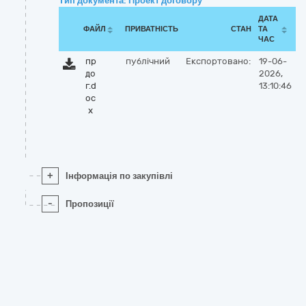
Тип документа: Проект договору
ДАТА
ФАЙЛ
ПРИВАТНІСТЬ
СТАН
ТА
ЧАС
пр
публічний
Експортовано:
19-06-
до
2026,
г.d
13:10:46
oc
x
+
Інформація по закупівлі
-
Пропозиції