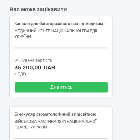
Вас може зацікавити
Канюля для багаторазового взяття медикаментів з антибактеріальним фільтром для фільтрації повітря та фільтром тонкої очистки розчину (червона)
МЕДИЧНИЙ ЦЕНТР НАЦІОНАЛЬНОЇ ГВАРДІЇ
УКРАЇНИ
Очікувана вартість
35 200,00 UAH
з ПДВ
Дивитись
Бінокуляр стоматологічний з підсвіткою
ВІЙСЬКОВА ЧАСТИНА 1241 НАЦІОНАЛЬНОЇ
ГВАРДІЇ УКРАЇНИ