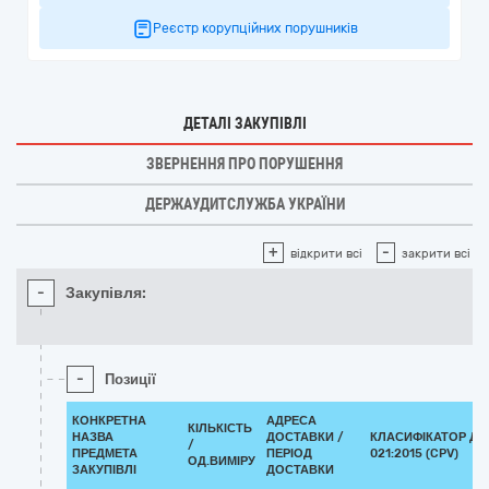
Реєстр корупційних порушників
ДЕТАЛІ ЗАКУПІВЛІ
ЗВЕРНЕННЯ ПРО ПОРУШЕННЯ
ДЕРЖАУДИТСЛУЖБА УКРАЇНИ
+
-
відкрити всі
закрити всі
-
Закупівля:
-
Позиції
КОНКРЕТНА
АДРЕСА
КІЛЬКІСТЬ
НАЗВА
ДОСТАВКИ /
КЛАСИФІКАТОР ДК
/
ПРЕДМЕТА
ПЕРІОД
021:2015 (CPV)
ОД.ВИМІРУ
ЗАКУПІВЛІ
ДОСТАВКИ