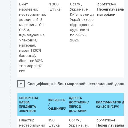
Бинт
1 000
03179
,
33141110-4
марлевий:
штука
Україна
,
м.
Перев’язувальні
нестерильний,
Київ
,
вулиця
матеріали
довжина: 6-8
Українського
м, ширина: 0.1-
відродження,
0.15 м,
будинок 11
індивідуальна
по 31-12-
упаковка,
2026
матеріал:
марля (100%
бавовна),
білизна: 80%,
тип марлі: 17
кгс
+
Специфікація 1: Бинт марлевий: нестерильний, довжина:
КОНКРЕТНА
АДРЕСА
КІЛЬКІСТЬ
НАЗВА
ДОСТАВКИ /
КЛАСИФІКАТОР ДК
/
ПРЕДМЕТА
ПЕРІОД
021:2015 (CPV)
ОД.ВИМІРУ
ЗАКУПІВЛІ
ДОСТАВКИ
Пластир
150
03179
,
33141110-4
нестерильний
штука
Україна
,
м.
Перев’язувальні