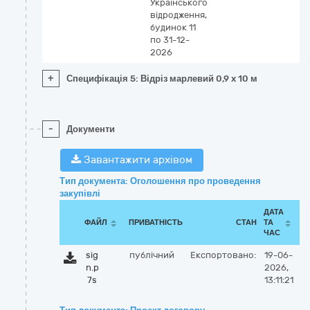
Українського
відродження,
будинок 11
по 31-12-
2026
+
Специфікація 5: Відріз марлевий 0,9 x 10 м
-
Документи
Завантажити архівом
Тип документа: Оголошення про проведення
закупівлі
ДАТА
ФАЙЛ
ПРИВАТНІСТЬ
СТАН
ТА
ЧАС
sig
публічний
Експортовано:
19-06-
n.p
2026,
7s
13:11:21