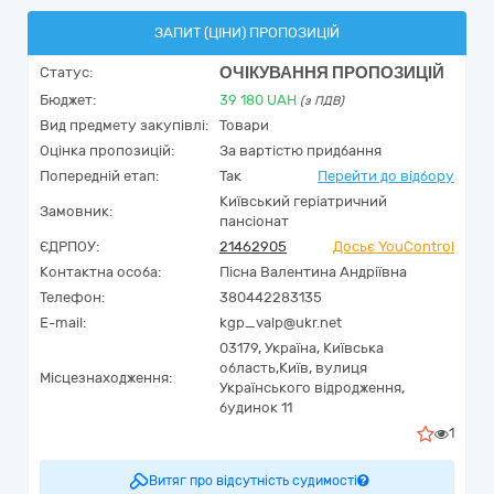
ЗАПИТ (ЦІНИ) ПРОПОЗИЦІЙ
ОЧІКУВАННЯ ПРОПОЗИЦІЙ
Статус:
Бюджет:
39 180
UAH
(з ПДВ)
Вид предмету закупівлі:
Товари
Оцінка пропозицій:
За вартістю придбання
Попередній етап:
Так
Перейти до відбору
Київський геріатричний
Замовник:
пансіонат
ЄДРПОУ:
21462905
Досьє YouControl
Контактна особа:
Пісна Валентина Андріївна
Телефон:
380442283135
E-mail:
kgp_valp@ukr.net
03179,
Україна
,
Київська
область,
Київ,
вулиця
Місцезнаходження:
Українського відродження,
будинок 11
1
Витяг про відсутність судимості