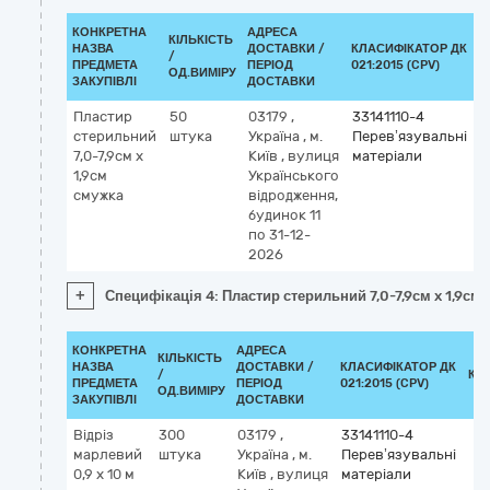
КОНКРЕТНА
АДРЕСА
КІЛЬКІСТЬ
НАЗВА
ДОСТАВКИ /
КЛАСИФІКАТОР ДК
/
К
ПРЕДМЕТА
ПЕРІОД
021:2015 (CPV)
ОД.ВИМІРУ
ЗАКУПІВЛІ
ДОСТАВКИ
Пластир
50
03179
,
33141110-4
стерильний
штука
Україна
,
м.
Перев’язувальні
7,0-7,9см x
Київ
,
вулиця
матеріали
1,9см
Українського
смужка
відродження,
будинок 11
по 31-12-
2026
+
Специфікація 4: Пластир стерильний 7,0-7,9см x 1,9см
КОНКРЕТНА
АДРЕСА
КІЛЬКІСТЬ
НАЗВА
ДОСТАВКИ /
КЛАСИФІКАТОР ДК
/
КЛ
ПРЕДМЕТА
ПЕРІОД
021:2015 (CPV)
ОД.ВИМІРУ
ЗАКУПІВЛІ
ДОСТАВКИ
Відріз
300
03179
,
33141110-4
марлевий
штука
Україна
,
м.
Перев’язувальні
0,9 x 10 м
Київ
,
вулиця
матеріали