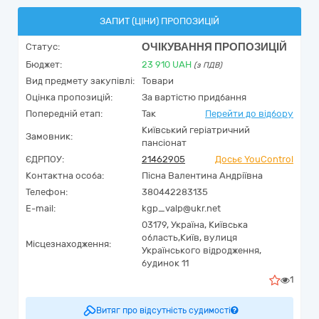
ЗАПИТ (ЦІНИ) ПРОПОЗИЦІЙ
ОЧІКУВАННЯ ПРОПОЗИЦІЙ
Статус:
Бюджет:
23 910
UAH
(з ПДВ)
Вид предмету закупівлі:
Товари
Оцінка пропозицій:
За вартістю придбання
Попередній етап:
Так
Перейти до відбору
Київський геріатричний
Замовник:
пансіонат
ЄДРПОУ:
21462905
Досьє YouControl
Контактна особа:
Пісна Валентина Андріївна
Телефон:
380442283135
E-mail:
kgp_valp@ukr.net
03179,
Україна
,
Київська
область,
Київ,
вулиця
Місцезнаходження:
Українського відродження,
будинок 11
1
Витяг про відсутність судимості