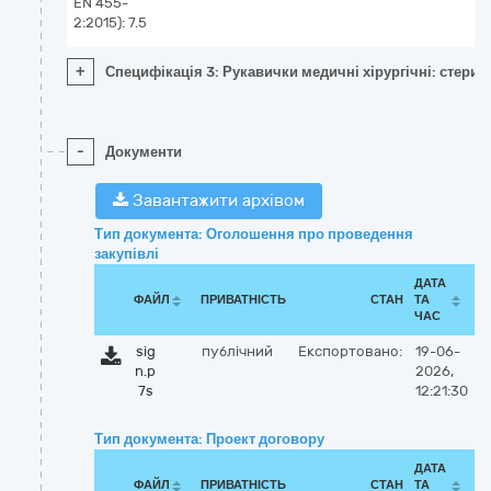
EN 455-
2:2015): 7.5
+
Специфікація 3: Рукавички медичні хірургічні: стериль
-
Документи
Завантажити архівом
Тип документа: Оголошення про проведення
закупівлі
ДАТА
ФАЙЛ
ПРИВАТНІСТЬ
СТАН
ТА
ЧАС
sig
публічний
Експортовано:
19-06-
n.p
2026,
7s
12:21:30
Тип документа: Проект договору
ДАТА
ФАЙЛ
ПРИВАТНІСТЬ
СТАН
ТА