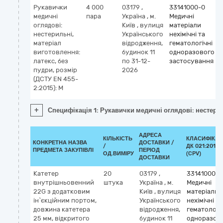
Рукавички
4 000
03179
,
33141000-0
медичні
пара
Україна
,
м.
Медичні
оглядові:
Київ
,
вулиця
матеріали
нестерильні,
Українського
нехімічні та
матеріал
відродження,
гематологічні
виготовлення:
будинок 11
одноразового
латекс, без
по 31-12-
застосування
пудри, розмір
2026
(ДСТУ EN 455-
2:2015): M
+
Специфікація 1: Рукавички медичні оглядові: нестерил
АДРЕСА
КІЛЬКІСТЬ
КЛАСИФІКАТ
КОНКРЕТНА НАЗВА
ДОСТАВКИ /
/
ДК 021:2015
ПРЕДМЕТА ЗАКУПІВЛІ
ПЕРІОД
ОД.ВИМІРУ
(CPV)
ДОСТАВКИ
Катетер
20
03179
,
33141000-0
внутрішньовенний
штука
Україна
,
м.
Медичні
22G з додатковим
Київ
,
вулиця
матеріали
ін`єкційним портом,
Українського
нехімічні та
довжина катетера
відродження,
гематологі
25 мм, відкритого
будинок 11
одноразов