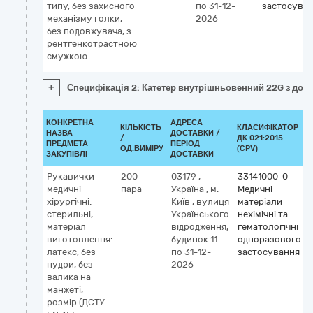
типу, без захисного
по 31-12-
застосува
механізму голки,
2026
без подовжувача, з
рентгенкотрастною
смужкою
+
Специфікація 2: Катетер внутрішньовенний 22G з дода
КОНКРЕТНА
АДРЕСА
КІЛЬКІСТЬ
КЛАСИФІКАТОР
НАЗВА
ДОСТАВКИ /
/
ДК 021:2015
ПРЕДМЕТА
ПЕРІОД
ОД.ВИМІРУ
(CPV)
ЗАКУПІВЛІ
ДОСТАВКИ
Рукавички
200
03179
,
33141000-0
медичні
пара
Україна
,
м.
Медичні
хірургічні:
Київ
,
вулиця
матеріали
стерильні,
Українського
нехімічні та
матеріал
відродження,
гематологічні
виготовлення:
будинок 11
одноразового
латекс, без
по 31-12-
застосування
пудри, без
2026
валика на
манжеті,
розмір (ДСТУ