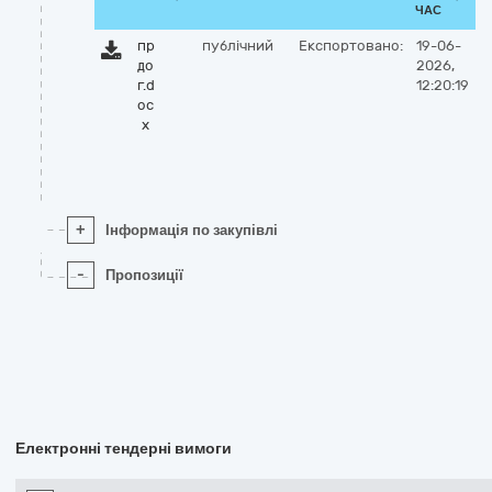
ЧАС
пр
публічний
Експортовано:
19-06-
до
2026,
г.d
12:20:19
oc
x
+
Інформація по закупівлі
-
Пропозиції
Електронні тендерні вимоги