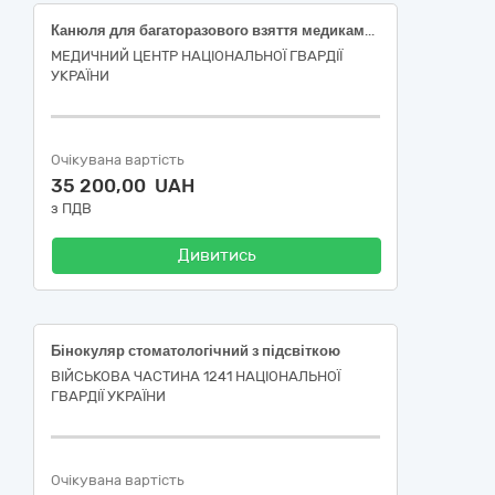
Канюля для багаторазового взяття медикаментів з антибактеріальним фільтром для фільтрації повітря та фільтром тонкої очистки розчину (червона)
МЕДИЧНИЙ ЦЕНТР НАЦІОНАЛЬНОЇ ГВАРДІЇ
УКРАЇНИ
Очікувана вартість
35 200,00 UAH
з ПДВ
Дивитись
Бінокуляр стоматологічний з підсвіткою
ВІЙСЬКОВА ЧАСТИНА 1241 НАЦІОНАЛЬНОЇ
ГВАРДІЇ УКРАЇНИ
Очікувана вартість