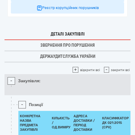
Реєстр корупційних порушників
ДЕТАЛІ ЗАКУПІВЛІ
ЗВЕРНЕННЯ ПРО ПОРУШЕННЯ
ДЕРЖАУДИТСЛУЖБА УКРАЇНИ
+
-
відкрити всі
закрити всі
-
Закупівля:
-
Позиції
КОНКРЕТНА
АДРЕСА
КІЛЬКІСТЬ
КЛАСИФІКАТОР
НАЗВА
ДОСТАВКИ /
/
ДК 021:2015
ПРЕДМЕТА
ПЕРІОД
ОД.ВИМІРУ
(CPV)
ЗАКУПІВЛІ
ДОСТАВКИ