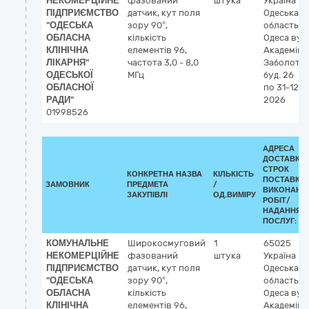
НЕКОМЕРЦІЙНЕ
фазований
штука
Україна
ПІДПРИЄМСТВО
датчик, кут поля
Одеська
"ОДЕСЬКА
зору 90°,
область
м.
ОБЛАСНА
кількість
Одеса
вул
КЛІНІЧНА
елементів 96,
Академіка
ЛІКАРНЯ"
частота 3,0 - 8,0
Заболотно
ОДЕСЬКОЇ
МГц
буд. 26
ОБЛАСНОЇ
по 31-12-
РАДИ"
2026
01998526
АДРЕСА
ДОСТАВКИ 
СТРОК
КОНКРЕТНА НАЗВА
КІЛЬКІСТЬ
ПОСТАВКИ
ЗАМОВНИК
ПРЕДМЕТА
/
ВИКОНАНН
ЗАКУПІВЛІ
ОД.ВИМІРУ
РОБІТ/
НАДАННЯ
ПОСЛУГ:
КОМУНАЛЬНЕ
Широкосмуговий
1
65025
НЕКОМЕРЦІЙНЕ
фазований
штука
Україна
ПІДПРИЄМСТВО
датчик, кут поля
Одеська
"ОДЕСЬКА
зору 90°,
область
м.
ОБЛАСНА
кількість
Одеса
вул
КЛІНІЧНА
елементів 96,
Академіка