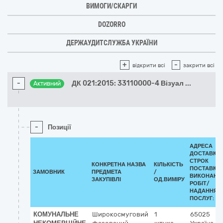
ВИМОГИ/СКАРГИ
DOZORRO
ДЕРЖАУДИТСЛУЖБА УКРАЇНИ
+
-
відкрити всі
закрити всі
-
ДК 021:2015: 33110000-4 Візуал
...
Активний
-
Позиції
АДРЕСА
ДОСТАВКИ 
СТРОК
КОНКРЕТНА НАЗВА
КІЛЬКІСТЬ
ПОСТАВКИ
ЗАМОВНИК
ПРЕДМЕТА
/
ВИКОНАНН
ЗАКУПІВЛІ
ОД.ВИМІРУ
РОБІТ/
НАДАННЯ
ПОСЛУГ:
КОМУНАЛЬНЕ
Широкосмуговий
1
65025