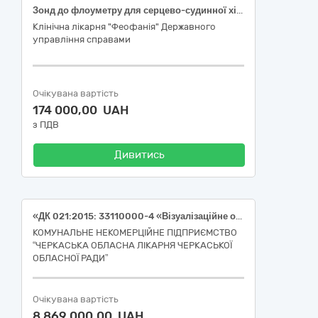
Зонд до флоуметру для серцево-судинної хірургії
Клінічна лікарня "Феофанія" Державного
управління справами
Очікувана вартість
174 000,00 UAH
з ПДВ
Дивитись
«ДК 021:2015: 33110000-4 «Візуалізаційне обладнання для потреб медицини, стоматології та ветеринарної медицини» НК 024:2023 – 46566 Система моніторингу нейрофізіологічних показників»
КОМУНАЛЬНЕ НЕКОМЕРЦІЙНЕ ПІДПРИЄМСТВО
“ЧЕРКАСЬКА ОБЛАСНА ЛІКАРНЯ ЧЕРКАСЬКОЇ
ОБЛАСНОЇ РАДИ”
Очікувана вартість
8 869 000,00 UAH