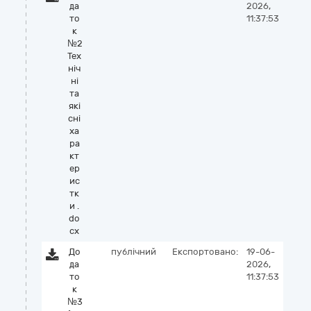
да
2026,
то
11:37:53
к
№2
Тех
ніч
ні
та
які
сні
ха
ра
кт
ер
ис
тк
и .
do
cx
До
публічний
Експортовано:
19-06-
да
2026,
то
11:37:53
к
№3