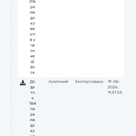
(Пе
ре
лік
до
ку
ме
нті
в у
ча
сн
ик
а).
do
cx
До
публічний
Експортовано:
19-06-
да
2026,
то
11:37:53
к
№4
пе
ре
лік
до
ку