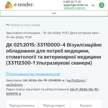
0 800 30 77 55
support@e-tender.ua
UK
Замовити дзвінок
Повернутись назад
Закупівлю оголошено - 19-06-2026, 11:37. Дата останніх змін -
19-06-2026, 11:39
ДК 021:2015: 33110000-4 Візуалізаційне
обладнання для потреб медицини,
стоматології та ветеринарної медицини
(33112300-1 Ультразвукові сканери)
Оголошення про проведення.pdf
Закупівля:
UA-2026-06-19-004858-a
/
на ProZorro
/
на DoZorro
Рядок плану закупівлі та обґрунтування:
UA-P-2026-06-10-
005975-a
Період уточнень
Період подачі
Аукціон