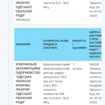
ЛІКАРНЯ"
частота 5,0 - 10,0
Заболотно
ОДЕСЬКОЇ
МГц
буд. 26
ОБЛАСНОЇ
по 31-12-
РАДИ"
2026
01998526
АДРЕСА
ДОСТАВКИ 
СТРОК
КОНКРЕТНА НАЗВА
КІЛЬКІСТЬ
ПОСТАВКИ
ЗАМОВНИК
ПРЕДМЕТА
/
ВИКОНАНН
ЗАКУПІВЛІ
ОД.ВИМІРУ
РОБІТ/
НАДАННЯ
ПОСЛУГ:
КОМУНАЛЬНЕ
Широкосмуговий
1
65025
НЕКОМЕРЦІЙНЕ
мікроконвексний
штука
Україна
ПІДПРИЄМСТВО
датчик, радіус
Одеська
"ОДЕСЬКА
випуклості 15,0
область
м.
ОБЛАСНА
мм, кут поля
Одеса
вул
КЛІНІЧНА
зору 100°,
Академіка
ЛІКАРНЯ"
кількість
Заболотно
ОДЕСЬКОЇ
елементів 128,
буд. 26
ОБЛАСНОЇ
частота 5,0 - 10,0
по 31-12-
РАДИ"
МГц
2026