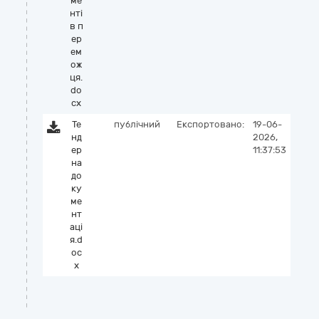
ме
нті
в п
ер
ем
ож
ця.
do
cx
Те
публічний
Експортовано:
19-06-
нд
2026,
ер
11:37:53
на
до
ку
ме
нт
аці
я.d
oc
x