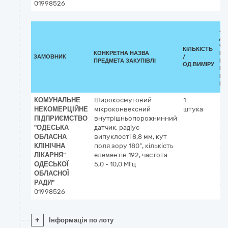
01998526
АД
ДО
СТ
КІЛЬКІСТЬ
КОНКРЕТНА НАЗВА
ПО
ЗАМОВНИК
/
ПРЕДМЕТА ЗАКУПІВЛІ
ВИ
ОД.ВИМІРУ
РО
НА
ПО
КОМУНАЛЬНЕ
Широкосмуговий
1
65
НЕКОМЕРЦІЙНЕ
мікроконвексний
штука
Ук
ПІДПРИЄМСТВО
внутрішньопорожнинний
Од
"ОДЕСЬКА
датчик, радіус
об
ОБЛАСНА
випуклості 8,8 мм, кут
Од
КЛІНІЧНА
поля зору 180°, кількість
Ак
ЛІКАРНЯ"
елементів 192, частота
За
ОДЕСЬКОЇ
5,0 - 10,0 МГц
бу
ОБЛАСНОЇ
по
РАДИ"
20
01998526
+
Інформація по лоту