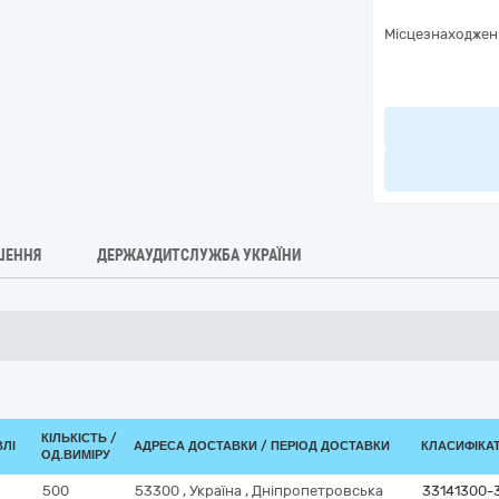
Місцезнаходжен
ШЕННЯ
ДЕРЖАУДИТСЛУЖБА УКРАЇНИ
КІЛЬКІСТЬ /
ВЛІ
АДРЕСА ДОСТАВКИ / ПЕРІОД ДОСТАВКИ
КЛАСИФІКАТО
ОД.ВИМІРУ
500
53300
,
Україна
,
Дніпропетровська
33141300-