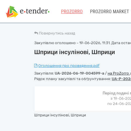
PROZORRO
PROZORRO MARKET
Повернутись назад
Закупівлю оголошено - 19-06-2026, 11:31. Дата останн
Шприци інсулінові, Шприци
Оголошення про проведення.pdf
Закупівля:
UA-2026-06-19-004599-a
/
на ProZorro
Рядок плану закупівлі та обґрунтування:
UA-P-202
Період подачі
з 19-06-202
по 24-06-202
Шприци інсулінові, Шприци