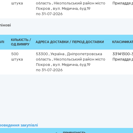
штука
область
,
Нікопольський район місто
Приладдя д
Покров
,
вул. Медична, буд.19
по 31-07-2026
лінові
КІЛЬКІСТЬ /
ВЛІ
АДРЕСА ДОСТАВКИ / ПЕРІОД ДОСТАВКИ
КЛАСИФІКАТО
ОД.ВИМІРУ
500
53300
,
Україна
,
Дніпропетровська
33141300-
штука
область
,
Нікопольський район місто
Приладдя д
Покров
,
вул. Медична, буд.19
по 31-07-2026
роведення закупівлі