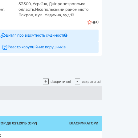
53300,
Україна
,
Дніпропетровська
ня:
область,
Нікопольський район місто
Покров,
вул. Медична, буд.19
0
Витяг про відсутність судимості
Реєстр корупційних порушників
+
-
відкрити всі
закрити всі
Р ДК 021:2015 (CPV)
КЛАСИФІКАТОРИ
3