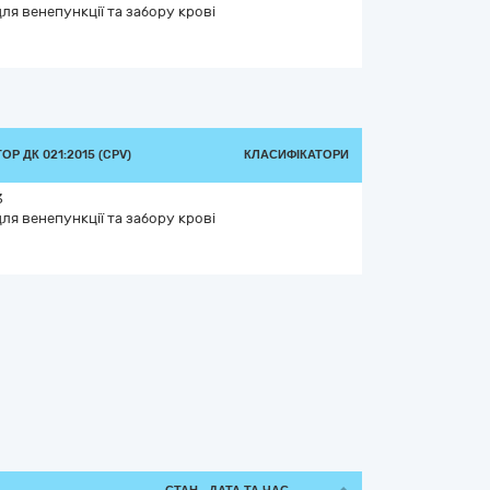
ля венепункції та забору крові
Р ДК 021:2015 (CPV)
КЛАСИФІКАТОРИ
3
ля венепункції та забору крові