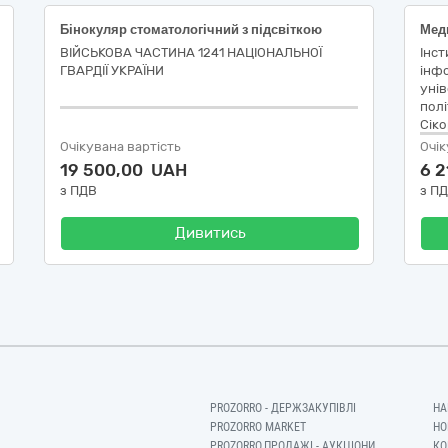
Бінокуляр стоматологічний з підсвіткою
Мед
ВІЙСЬКОВА ЧАСТИНА 1241 НАЦІОНАЛЬНОЇ
Інст
ГВАРДІЇ УКРАЇНИ
інфо
унів
полі
Сіко
Очікувана вартість
Очік
19 500,00 UAH
6 
з ПДВ
з П
Дивитись
PROZORRO - ДЕРЖЗАКУПІВЛІ
НА
PROZORRO MARKET
НО
PROZORRO.ПРОДАЖІ - АУКЦІОНИ
КО