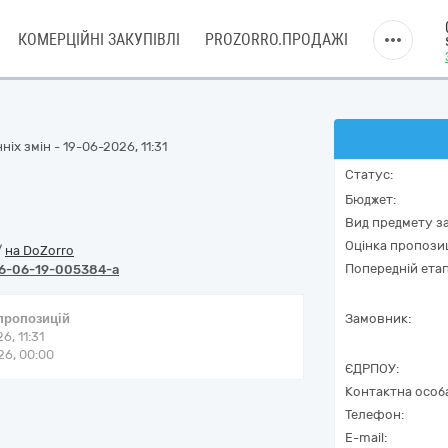
КОМЕРЦІЙНІ ЗАКУПІВЛІ
PROZORRO.ПРОДАЖІ
іх змін - 19-06-2026, 11:31
Статус:
Бюджет:
Вид предмету за
Оцінка пропозиц
/
на DoZorro
Попередній етап
6-06-19-005384-a
 пропозицій
Замовник:
6, 11:31
6, 00:00
ЄДРПОУ:
Контактна особ
Телефон:
E-mail: