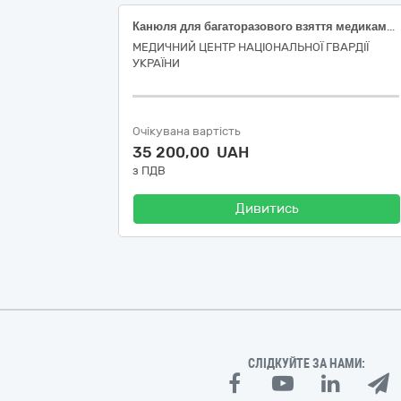
Канюля для багаторазового взяття медикаментів з антибактеріальним фільтром для фільтрації повітря та фільтром тонкої очистки розчину (червона)
МЕДИЧНИЙ ЦЕНТР НАЦІОНАЛЬНОЇ ГВАРДІЇ
УКРАЇНИ
Очікувана вартість
35 200,00 UAH
з ПДВ
Дивитись
СЛІДКУЙТЕ ЗА НАМИ: