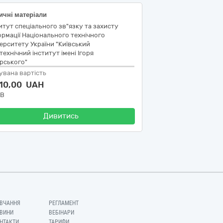
ичні матеріали
итут спеціального зв"язку та захисту
рмації Національного технічного
ерситету України "Київський
технічний інститут імені Ігоря
рського"
увана вартість
210,00 UAH
ДВ
Дивитись
ВЧАННЯ
РЕГЛАМЕНТ
ВИНИ
ВЕБІНАРИ
НТАКТИ
ТАРИФИ