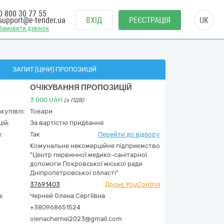
0 800 30 77 55
support@e-tender.ua
ВХІД
РЕЄСТРАЦІЯ
UK
Замовити дзвінок
ЗАПИТ (ЦІНИ) ПРОПОЗИЦІЙ
ОЧІКУВАННЯ ПРОПОЗИЦІЙ
3 000
UAH
(з ПДВ)
купівлі:
Товари
ій:
За вартістю придбання
:
Так
Перейти до відбору
Комунальне некомерційне підприємство
"Центр первинної медико-санітарної
допомоги Покровської міської ради
Дніпропетровської області"
37691403
Досьє YouControl
а:
Черней Олена Сергіївна
+380968651524
olenachernei2023@gmail.com