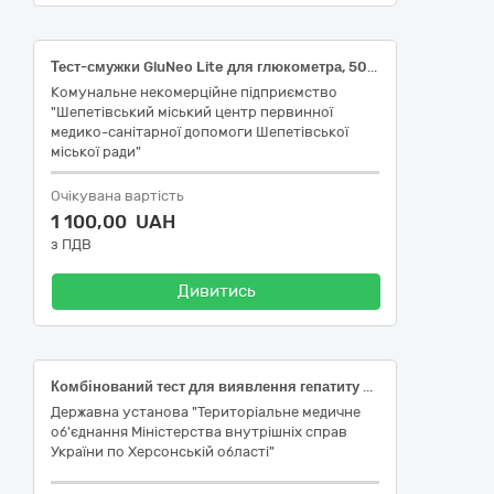
Тест-смужки GluNeo Lite для глюкометра, 50 штук/уп.
Комунальне некомерційне підприємство
"Шепетівський міський центр первинної
медико-санітарної допомоги Шепетівської
міської ради"
Очікувана вартість
1 100,00 UAH
з ПДВ
Дивитись
Комбінований тест для виявлення гепатиту В (HBsAg), гепатиту С (HCV), ВІЛ (HIV) та сифілісу (Syphilis), MI-W44 (код ДК 021:2015: 33120000-7 Системи реєстрації медичної інформації та дослідне обладнання; код НК 024:2023: 62052 ВІЛ1/ВІЛ2/ вірус гепатиту C/ вірус гепатиту B, нуклеїнова кислота IVD (діагностика in vitro), набір, аналіз нуклеїнових кислот; НК 031:2024: W01050703 (Комбіновані тести на виявлення вірусів / Скринінгові вірусні панелі). Електроди для ЕКГ («Єдиний закупівельний словник» код ДК 021:2015: 33120000-7 Системи реєстрації медичної інформації та дослідне обладнання; код НК 024:2023: 35035 Електрокардіографічний електрод, одноразовий; код НК 031:2024: C020501 ЕКГ ЕЛЕКТРОДИ)
Державна установа "Територіальне медичне
об'єднання Міністерства внутрішніх справ
України по Херсонській області"