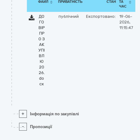
ФАЙЛ
ПРИВАТНІСТЬ
СТАН
ТА
ЧАС
ДО
публічний
Експортовано:
19-06-
ГО
2026,
ВІР
11:15:47
ПР
О З
АК
УПІ
ВЛ
Ю
20
26.
do
cx
+
Інформація по закупівлі
-
Пропозиції