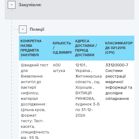
-
Закупівля:
-
Позиції
КОНКРЕТНА
АДРЕСА
КІЛЬКІСТЬ
КЛАСИФІКАТОР
НАЗВА
ДОСТАВКИ /
/
ДК 021:2015
К
ПРЕДМЕТА
ПЕРІОД
ОД.ВИМІРУ
(CPV)
ЗАКУПІВЛІ
ДОСТАВКИ
Швидкий тест
600
12101
,
33120000-7
для
штука
Україна
,
Системи
Виявлення
Житомирська
реєстрації
антитіл до
область
,
сщ.
медичної
бактерії
Хорошів
,
інформації та
сифілісу,
ВУЛИЦЯ
дослідне
матеріал
РИНКОВА,
обладнання
дослідження :
будинок 3-Б
Цільна кров,
по 31-12-
формат
2026
тесту: Тест-
касета,
специфічність
від : 95 %,