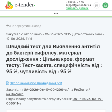
0 800 30 77 55
support@e-tender.ua
UK
Замовити дзвінок
Повернутись назад
Закупівлю оголошено - 19-06-2026, 11:16. Дата останніх змін -
19-06-2026, 11:16
Швидкий тест для Виявлення антитіл
до бактерії сифілісу, матеріал
дослідження : Цільна кров, формат
тесту: Тест-касета, специфічність від :
95 %, чутливість від : 95 %
Оголошення про проведення.pdf
Закупівля:
UA-2026-06-19-004200-a
/
на ProZorro
/
на DoZorro
Рядок плану закупівлі та обґрунтування:
UA-P-2026-06-19-
005011-a