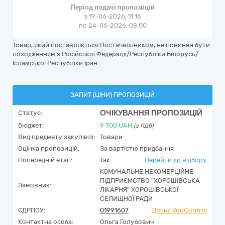
Період подачі пропозицій
з 19-06-2026, 11:16
по 24-06-2026, 08:00
Товар, який поставляється Постачальником, не повинен бути
походженням з Російської Федерації/Республіки Білорусь/
Ісламської Республіки Іран
ЗАПИТ (ЦІНИ) ПРОПОЗИЦІЙ
ОЧІКУВАННЯ ПРОПОЗИЦІЙ
Статус:
Бюджет:
9 700
UAH
(з ПДВ)
Вид предмету закупівлі:
Товари
Оцінка пропозицій:
За вартістю придбання
Попередній етап:
Так
Перейти до відбору
КОМУНАЛЬНЕ НЕКОМЕРЦІЙНЕ
ПІДПРИЄМСТВО "ХОРОШІВСЬКА
Замовник:
ЛІКАРНЯ" ХОРОШІВСЬКОЇ
СЕЛИЩНОЇ РАДИ
ЄДРПОУ:
01991607
Досьє YouControl
Контактна особа:
Ольга Голубович