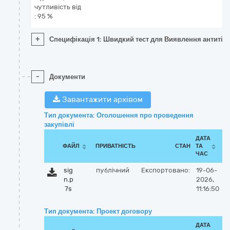
чутливість від
: 95 %
+
Специфікація 1: Швидкий тест для Виявлення антитіл до 
-
Документи
Завантажити архівом
Тип документа: Оголошення про проведення
закупівлі
ДАТА
ФАЙЛ
ПРИВАТНІСТЬ
СТАН
ТА
ЧАС
sig
публічний
Експортовано:
19-06-
n.p
2026,
7s
11:16:50
Тип документа: Проект договору
ДАТА