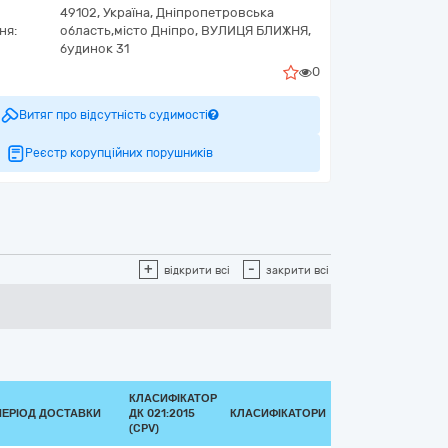
49102,
Україна
,
Дніпропетровська
ня:
область,
місто Дніпро,
ВУЛИЦЯ БЛИЖНЯ,
будинок 31
0
Витяг про відсутність судимості
Реєстр корупційних порушників
+
-
відкрити всі
закрити всі
КЛАСИФІКАТОР
ПЕРІОД ДОСТАВКИ
ДК 021:2015
КЛАСИФІКАТОРИ
(CPV)