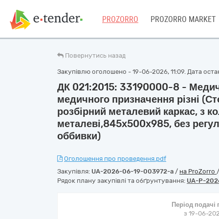
PROZORRO
PROZORRO MARKET
Повернутись назад
Закупівлю оголошено - 19-06-2026, 11:09. Дата остан
ДК 021:2015: 33190000-8 - Меди
медичного призначення різні (С
розбірний металевий каркас, з ко
металеві,845х500х985, без регул
оббивки)
Оголошення про проведення.pdf
Закупівля:
UA-2026-06-19-003972-a
/
на ProZorro
Рядок плану закупівлі та обґрунтування:
UA-P-202
Період подачі
з 19-06-202