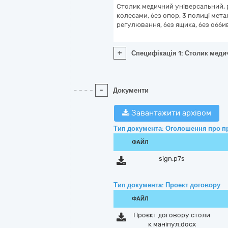
Столик медичний універсальний, 
колесами, без опор, 3 полиці мета
регулювання, без ящика, без обби
+
Специфікація 1: Столик медич
-
Документи
Завантажити архівом
Тип документа: Оголошення про п
ФАЙЛ
sign.p7s
Тип документа: Проект договору
ФАЙЛ
Проєкт договору столи
к маніпул.docx