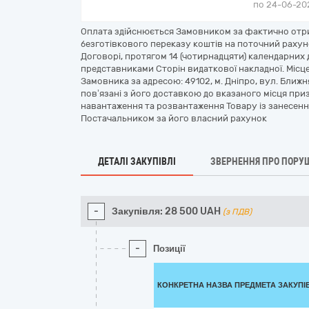
по 24-06-202
Оплата здійснюється Замовником за фактично отри
безготівкового переказу коштів на поточний рахун
Договорі, протягом 14 (чотирнадцяти) календарних
представниками Сторін видаткової накладної. Місц
Замовника за адресою: 49102, м. Дніпро, вул. Ближня
пов’язані з його доставкою до вказаного місця при
навантаження та розвантаження Товару із занесенн
Постачальником за його власний рахунок
ДЕТАЛІ ЗАКУПІВЛІ
ЗВЕРНЕННЯ ПРО ПОРУ
-
Закупівля:
28 500
UAH
(з ПДВ)
-
Позиції
КОНКРЕТНА НАЗВА ПРЕДМЕТА ЗАКУПІ