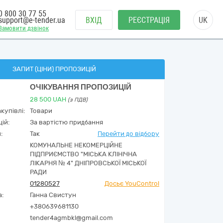
0 800 30 77 55
support@e-tender.ua
ВХІД
РЕЄСТРАЦІЯ
UK
Замовити дзвінок
ЗАПИТ (ЦІНИ) ПРОПОЗИЦІЙ
ОЧІКУВАННЯ ПРОПОЗИЦІЙ
28 500
UAH
(з ПДВ)
купівлі:
Товари
ій:
За вартістю придбання
:
Так
Перейти до відбору
КОМУНАЛЬНЕ НЕКОМЕРЦІЙНЕ
ПІДПРИЄМСТВО "МІСЬКА КЛІНІЧНА
ЛІКАРНЯ № 4" ДНІПРОВСЬКОЇ МІСЬКОЇ
РАДИ
01280527
Досьє YouControl
а:
Ганна Свистун
+380639681130
tender4agmbkl@gmail.com