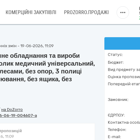
КОМЕРЦІЙНІ ЗАКУПІВЛІ
PROZORRO.ПРОДАЖІ
ніх змін - 19-06-2026, 11:09
чне обладнання та вироби
Статус:
толик медичний універсальний,
Бюджет:
Вид предмету за
лесами, без опор, 3 полиці
Оцінка пропозиц
ювання, без ящика, без
Попередній етап
Замовник:
/
на DoZorro
ЄДРПОУ:
6-06-19-004607-a
Контактна особ
Телефон:
 пропозицій
6, 11:09
E-mail: