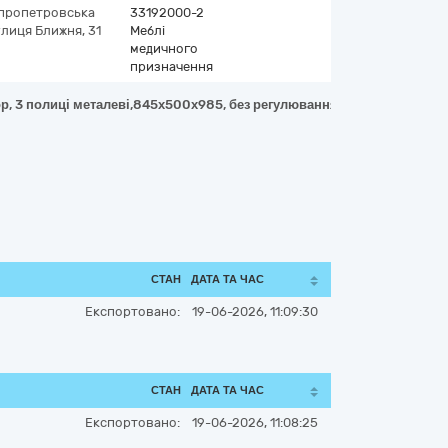
пропетровська
33192000-2
лиця Ближня, 31
Меблі
медичного
призначення
р, 3 полиці металеві,845х500х985, без регулювання, без ящика, без 
СТАН
ДАТА ТА ЧАС
Експортовано:
19-06-2026, 11:09:30
СТАН
ДАТА ТА ЧАС
Експортовано:
19-06-2026, 11:08:25