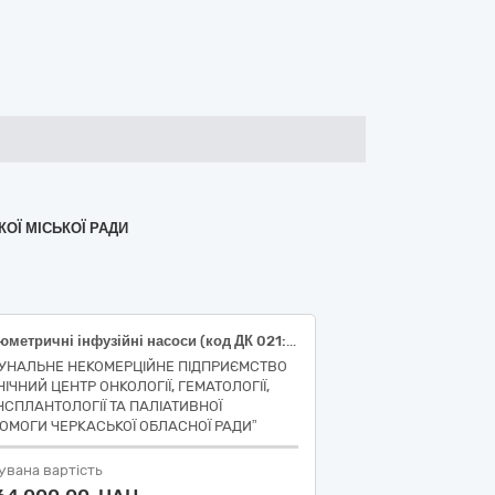
КОЇ МІСЬКОЇ РАДИ
Волюметричні інфузійні насоси (код ДК 021:2015: 33190000-8 - Медичне обладнання та вироби медичного призначення різні (33194110-0), код НК 024:2023: 61514 Помпа інфузійна загального призначення з живленням від батареї, код НК 031:2024: Z12030301 ІНФУЗІЙНІ НАСОСИ)
УНАЛЬНЕ НЕКОМЕРЦІЙНЕ ПІДПРИЄМСТВО
НІЧНИЙ ЦЕНТР ОНКОЛОГІЇ, ГЕМАТОЛОГІЇ,
НСПЛАНТОЛОГІЇ ТА ПАЛІАТИВНОЇ
ОМОГИ ЧЕРКАСЬКОЇ ОБЛАСНОЇ РАДИ”
увана вартість