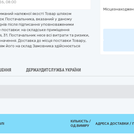
6, 08:00
Місцезнаходжен
маний належної якості Товар шляхом
ок Постачальника, вказаний у даному
 днів після підписання уповноваженими
е поставки: на складське приміщення
, 31. Постачальник несе всі витрати та ризики,
значення. Доставка до місця поставки Товару,
ям його на склад Замовника здійснюється
ШЕННЯ
ДЕРЖАУДИТСЛУЖБА УКРАЇНИ
КІЛЬКІСТЬ /
ВЛІ
АДРЕСА ДОСТАВКИ / 
ОД.ВИМІРУ