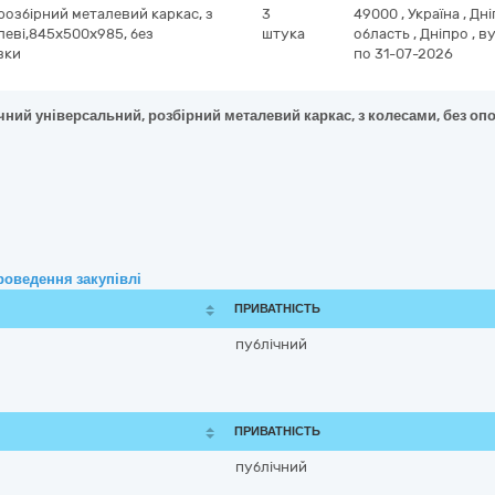
розбірний металевий каркас, з
3
49000
,
Україна
,
Дні
леві,845х500х985, без
штука
область
,
Дніпро
,
ву
вки
по 31-07-2026
ний універсальний, розбірний металевий каркас, з колесами, без опо
роведення закупівлі
ПРИВАТНІСТЬ
публічний
ПРИВАТНІСТЬ
публічний