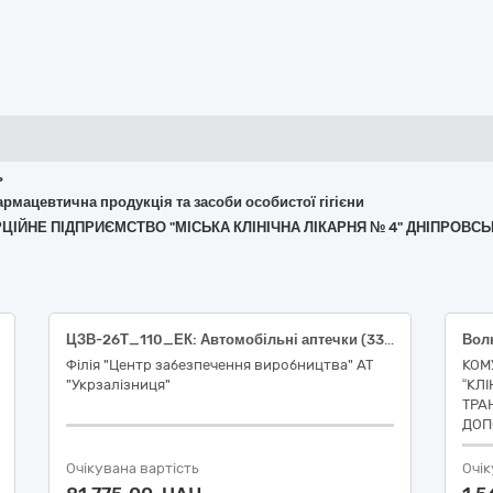
ь
армацевтична продукція та засоби особистої гігієни
РЦІЙНЕ ПІДПРИЄМСТВО "МІСЬКА КЛІНІЧНА ЛІКАРНЯ № 4" ДНІПРОВСЬ
ЦЗВ-26Т_110_ЕК: Автомобільні аптечки (33190000-8 Медичне обладнання та вироби медичного призначення різні)
Філія "Центр забезпечення виробництва" АТ
КОМ
"Укрзалізниця"
“КЛІ
ТРА
ДОП
Очікувана вартість
Очік