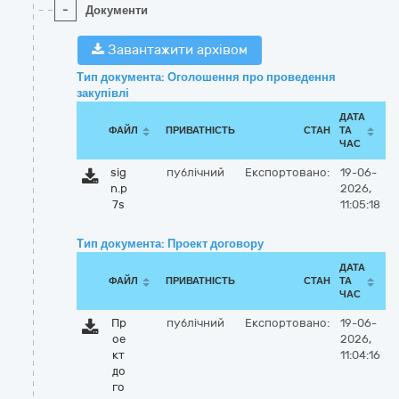
-
Документи
Завантажити архівом
Тип документа: Оголошення про проведення
закупівлі
ДАТА
ФАЙЛ
ПРИВАТНІСТЬ
СТАН
ТА
ЧАС
sig
публічний
Експортовано:
19-06-
n.p
2026,
7s
11:05:18
Тип документа: Проект договору
ДАТА
ФАЙЛ
ПРИВАТНІСТЬ
СТАН
ТА
ЧАС
Пр
публічний
Експортовано:
19-06-
ое
2026,
кт
11:04:16
до
го