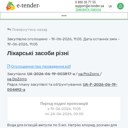
0 800 30 77 55
support@e-tender.ua
UK
Замовити дзвінок
Повернутись назад
Закупівлю оголошено - 19-06-2026, 11:05. Дата останніх змін -
19-06-2026, 11:05
Лікарські засоби різні
Оголошення про проведення.pdf
Закупівля:
UA-2026-06-19-003817-a
/
на ProZorro
/
на DoZorro
Рядок плану закупівлі та обґрунтування:
UA-P-2026-06-19-
004492-a
Період подачі пропозицій
з 19-06-2026, 11:05
по 24-06-2026, 00:00
Вода для ін'єкцій ампули по 5 мл. Натрію хлорид, розчин для