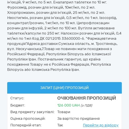
ін'єкцій, 9 мг/мл, по 5 мл. Еналаприл таблетки по 10 мг.
Фуросемід, розчин для ін'єкцій, 10мг/мл, по 2 мл.
Хлорпромазин, розчин для ін'єкцій, 25 мг/мл, по 2 мл.
Неостигмін, розчин для ін'єкцій, 0,5 мг/мл, по 1 мл. Ізосорбід,
концентрат/розчин, 1 мг/мл, по 10 мл. Ципрофлоксацин
розчин для інфузій, 2 мг/мл по 100 мл. Вугілля активоване
таблетки/капсули по 250 мг. Налоксон розчин для ін'єкцій, 0,4
мг/мл по 1 мл Код ДК 021:2015 33600000-6. "Фармацевтична
продукція"Адреса доставки:Сумська область, м. Тростянець,
вул. Нескучанська,7.Товар не повинен мати походження з
Російської Федерації, Республіки Білорусь або Ісламської
Республіки Іран. Постачальник гарантує, що країна
походження Товару не є Російська Федерація, Республіка
Білорусь або Ісламська Республіка Іран.
ЗАПИТ (ЦІНИ) ПРОПОЗИЦІЙ
ОЧІКУВАННЯ ПРОПОЗИЦІЙ
Статус:
Бюджет:
126 000
UAH
(з ПДВ)
Вид предмету закупівлі:
Товари
Оцінка пропозицій:
За вартістю придбання
Попередній етап:
Так
Перейти до відбору