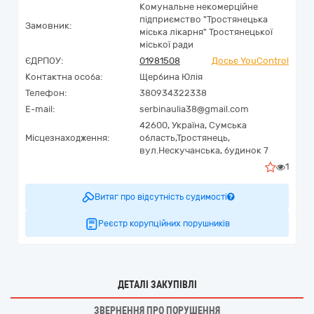
Комунальне некомерційне
підприємство "Тростянецька
Замовник:
міська лікарня" Тростянецької
міської ради
ЄДРПОУ:
01981508
Досьє YouControl
Контактна особа:
Щербина Юлія
Телефон:
380934322338
E-mail:
serbinaulia38@gmail.com
42600,
Україна
,
Сумська
Місцезнаходження:
область,
Тростянець,
вул.Нескучанська, будинок 7
1
Витяг про відсутність судимості
Реєстр корупційних порушників
ДЕТАЛІ ЗАКУПІВЛІ
ЗВЕРНЕННЯ ПРО ПОРУШЕННЯ