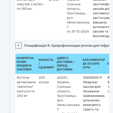
інфузій, 2 мг/мл
Сумська
протиінфекц
по 100 мл
область
,
засоби для
Тростянець
,
системного
вул.
застосуванн
Нескучанська,
вакцини,
7
антинеоплас
по 31-12-2026
засоби та
імуномодул
+
Специфікація 8: Ципрофлоксацин розчин для інфузій,
КОНКРЕТНА
АДРЕСА
КІЛЬКІСТЬ
КЛАСИФІКАТОР
НАЗВА
ДОСТАВКИ /
/
ДК 021:2015
КЛ
ПРЕДМЕТА
ПЕРІОД
ОД.ВИМІРУ
(CPV)
ЗАКУПІВЛІ
ДОСТАВКИ
Вугілля
200
42600
,
33610000-9
Кл
активоване
штука
Україна
,
Лікарські
МН
таблетки/
Сумська
засоби для
med
капсули по
область
,
лікування
cha
250 мг
Тростянець
,
захворювань
вул.
шлунково-
Нескучанська,
кишкового
7
тракту та