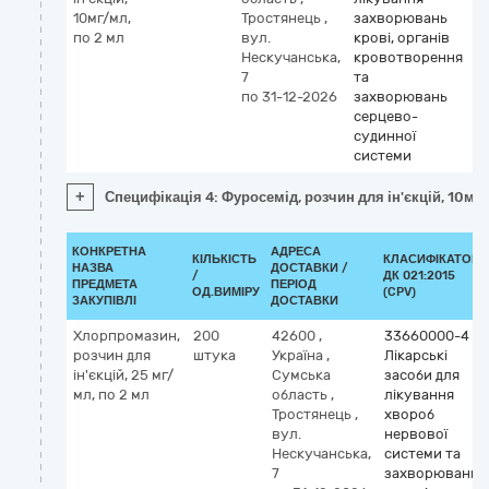
10мг/мл,
Тростянець
,
захворювань
по 2 мл
вул.
крові, органів
Нескучанська,
кровотворення
7
та
по 31-12-2026
захворювань
серцево-
судинної
системи
+
Специфікація 4: Фуросемід, розчин для ін'єкцій, 10мг/
КОНКРЕТНА
АДРЕСА
КІЛЬКІСТЬ
КЛАСИФІКАТОР
НАЗВА
ДОСТАВКИ /
/
ДК 021:2015
ПРЕДМЕТА
ПЕРІОД
ОД.ВИМІРУ
(CPV)
ЗАКУПІВЛІ
ДОСТАВКИ
Хлорпромазин,
200
42600
,
33660000-4
розчин для
штука
Україна
,
Лікарські
ін'єкцій, 25 мг/
Сумська
засоби для
мл, по 2 мл
область
,
лікування
Тростянець
,
хвороб
вул.
нервової
Нескучанська,
системи та
7
захворювань