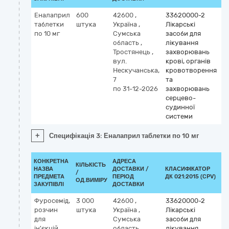
Еналаприл
600
42600
,
33620000-2
К
таблетки
штука
Україна
,
Лікарські
М
по 10 мг
Сумська
засоби для
en
область
,
лікування
Тростянець
,
захворювань
вул.
крові, органів
Нескучанська,
кровотворення
7
та
по 31-12-2026
захворювань
серцево-
судинної
системи
+
Специфікація 3: Еналаприл таблетки по 10 мг
КОНКРЕТНА
АДРЕСА
КІЛЬКІСТЬ
НАЗВА
ДОСТАВКИ /
КЛАСИФІКАТОР
/
К
ПРЕДМЕТА
ПЕРІОД
ДК 021:2015 (CPV)
ОД.ВИМІРУ
ЗАКУПІВЛІ
ДОСТАВКИ
Фуросемід,
3 000
42600
,
33620000-2
К
розчин
штука
Україна
,
Лікарські
М
для
Сумська
засоби для
f
ін'єкцій,
область
,
лікування