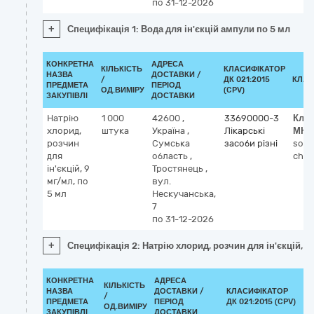
по 31-12-2026
+
Специфікація 1: Вода для ін'єкцій ампули по 5 мл
КОНКРЕТНА
АДРЕСА
КІЛЬКІСТЬ
КЛАСИФІКАТОР
НАЗВА
ДОСТАВКИ /
/
ДК 021:2015
КЛАС
ПРЕДМЕТА
ПЕРІОД
ОД.ВИМІРУ
(CPV)
ЗАКУПІВЛІ
ДОСТАВКИ
Натрію
1 000
42600
,
33690000-3
Клас
хлорид,
штука
Україна
,
Лікарські
МНН
розчин
Сумська
засоби різні
sod
для
область
,
chlo
ін'єкцій, 9
Тростянець
,
мг/мл, по
вул.
5 мл
Нескучанська,
7
по 31-12-2026
+
Специфікація 2: Натрію хлорид, розчин для ін'єкцій, 9
КОНКРЕТНА
АДРЕСА
КІЛЬКІСТЬ
НАЗВА
ДОСТАВКИ /
КЛАСИФІКАТОР
/
К
ПРЕДМЕТА
ПЕРІОД
ДК 021:2015 (CPV)
ОД.ВИМІРУ
ЗАКУПІВЛІ
ДОСТАВКИ