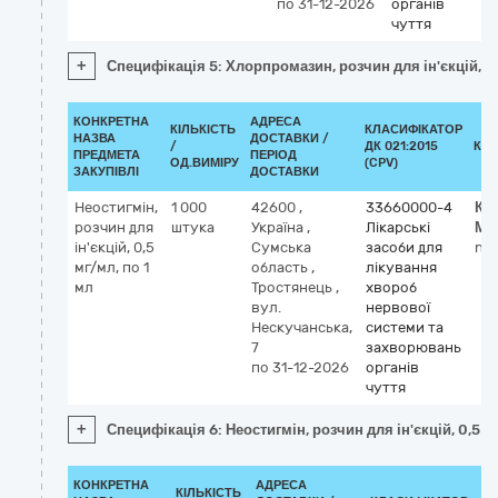
по 31-12-2026
органів
чуття
+
Специфікація 5: Хлорпромазин, розчин для ін'єкцій, 2
КОНКРЕТНА
АДРЕСА
КІЛЬКІСТЬ
КЛАСИФІКАТОР
НАЗВА
ДОСТАВКИ /
/
ДК 021:2015
КЛ
ПРЕДМЕТА
ПЕРІОД
ОД.ВИМІРУ
(CPV)
ЗАКУПІВЛІ
ДОСТАВКИ
Неостигмін,
1 000
42600
,
33660000-4
Кл
розчин для
штука
Україна
,
Лікарські
МН
ін'єкцій, 0,5
Сумська
засоби для
neo
мг/мл, по 1
область
,
лікування
мл
Тростянець
,
хвороб
вул.
нервової
Нескучанська,
системи та
7
захворювань
по 31-12-2026
органів
чуття
+
Специфікація 6: Неостигмін, розчин для ін'єкцій, 0,5 м
КОНКРЕТНА
АДРЕСА
КІЛЬКІСТЬ