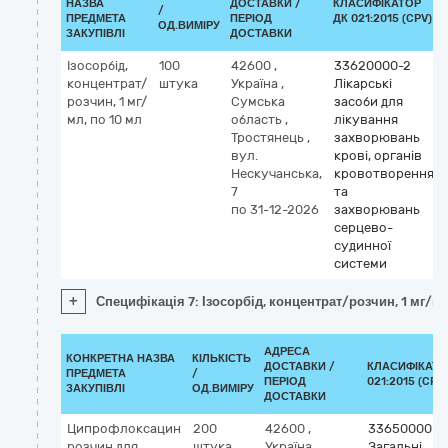
НАЗВА
ДОСТАВКИ /
КЛАСИФІКАТОР
/
ПРЕДМЕТА
ПЕРІОД
ДК 021:2015 (CPV)
ОД.ВИМІРУ
ЗАКУПІВЛІ
ДОСТАВКИ
Ізосорбід,
100
42600
,
33620000-2
концентрат/
штука
Україна
,
Лікарські
розчин, 1 мг/
Сумська
засоби для
мл, по 10 мл
область
,
лікування
Тростянець
,
захворювань
вул.
крові, органів
Нескучанська,
кровотворення
7
та
по 31-12-2026
захворювань
серцево-
судинної
системи
+
Специфікація 7: Ізосорбід, концентрат/розчин, 1 мг/мл
АДРЕСА
КОНКРЕТНА НАЗВА
КІЛЬКІСТЬ
ДОСТАВКИ /
КЛАСИФІКАТО
ПРЕДМЕТА
/
ПЕРІОД
021:2015 (CPV)
ЗАКУПІВЛІ
ОД.ВИМІРУ
ДОСТАВКИ
Ципрофлоксацин
200
42600
,
33650000-1
розчин для
штука
Україна
,
Загальні