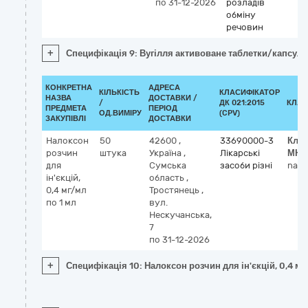
по 31-12-2026
розладів
обміну
речовин
+
Специфікація 9: Вугілля активоване таблетки/капсули
КОНКРЕТНА
АДРЕСА
КІЛЬКІСТЬ
КЛАСИФІКАТОР
НАЗВА
ДОСТАВКИ /
/
ДК 021:2015
КЛАС
ПРЕДМЕТА
ПЕРІОД
ОД.ВИМІРУ
(CPV)
ЗАКУПІВЛІ
ДОСТАВКИ
Налоксон
50
42600
,
33690000-3
Клас
розчин
штука
Україна
,
Лікарські
МНН
для
Сумська
засоби різні
nalo
ін'єкцій,
область
,
0,4 мг/мл
Тростянець
,
по 1 мл
вул.
Нескучанська,
7
по 31-12-2026
+
Специфікація 10: Налоксон розчин для ін'єкцій, 0,4 мг