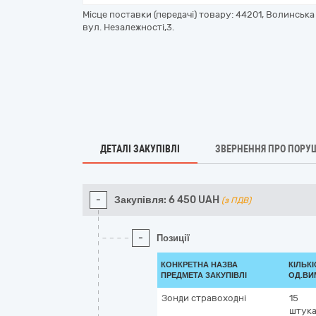
Місце поставки (передачі) товару: 44201, Волинська
вул. Незалежності,3.
ДЕТАЛІ ЗАКУПІВЛІ
ЗВЕРНЕННЯ ПРО ПОРУ
-
Закупівля:
6 450
UAH
(з ПДВ)
-
Позиції
КОНКРЕТНА НАЗВА
КІЛЬКІ
ПРЕДМЕТА ЗАКУПІВЛІ
ОД.ВИ
Зонди стравоходні
15
штук