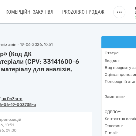
КОМЕРЦІЙНІ ЗАКУПІВЛІ
PROZORRO.ПРОДАЖІ
ніх змін - 19-06-2026, 10:51
р» (Код ДК
Статус:
теріали (CPV: 33141600-6
Бюджет:
Вид предмету за
матеріалу для аналізів,
Оцінка пропозиц
Попередній етап
Замовник:
/
на DoZorro
6-06-19-003738-a
ЄДРПОУ:
Контактна особ
 пропозицій
6, 10:51
Телефон:
6, 09:00
E-mail: