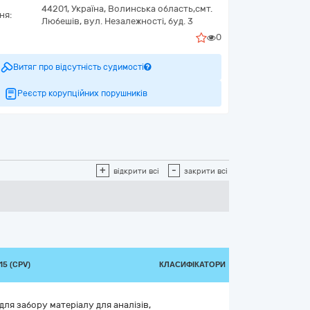
44201,
Україна
,
Волинська область,
смт.
ня:
Любешів,
вул. Незалежності, буд. 3
0
Витяг про відсутність судимості
Реєстр корупційних порушників
+
-
відкрити всі
закрити всі
5 (CPV)
КЛАСИФІКАТОРИ
для забору матеріалу для аналізів,