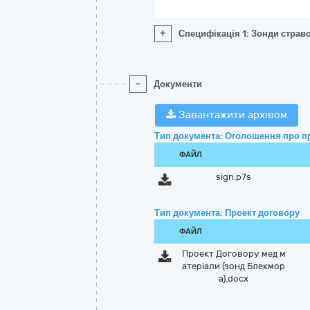
+
Специфікація 1: Зонди страв
-
Документи
Завантажити архівом
Тип документа: Оголошення про п
ФАЙЛ
sign.p7s
Тип документа: Проект договору
ФАЙЛ
Проект Договору мед м
атеріали (зонд Блекмор
а).docx