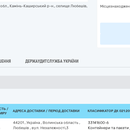
 обл., Камінь-Каширський р-н., селище Любешів,
Місцезнаходжен
ШЕННЯ
ДЕРЖАУДИТСЛУЖБА УКРАЇНИ
СТЬ /
АДРЕСА ДОСТАВКИ / ПЕРІОД ДОСТАВКИ
КЛАСИФІКАТОР ДК 021:201
МІРУ
44201
,
Україна
,
Волинська область
,
33141600-6
а
Любешів
,
вул. Незалежності,3
Контейнери та пакети 