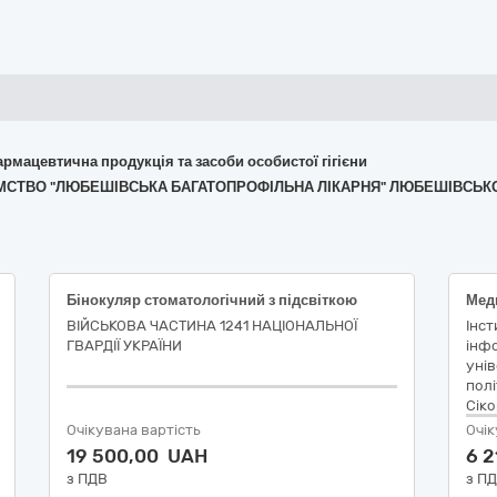
армацевтична продукція та засоби особистої гігієни
РИЄМСТВО "ЛЮБЕШІВСЬКА БАГАТОПРОФІЛЬНА ЛІКАРНЯ" ЛЮБЕШІВСЬК
Бінокуляр стоматологічний з підсвіткою
Мед
ВІЙСЬКОВА ЧАСТИНА 1241 НАЦІОНАЛЬНОЇ
Інст
ГВАРДІЇ УКРАЇНИ
інфо
унів
полі
Сіко
Очікувана вартість
Очік
19 500,00 UAH
6 
з ПДВ
з П