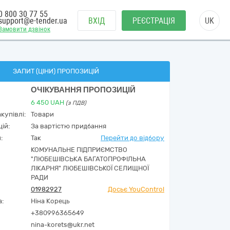
0 800 30 77 55
support@e-tender.ua
ВХІД
РЕЄСТРАЦІЯ
UK
Замовити дзвінок
ЗАПИТ (ЦІНИ) ПРОПОЗИЦІЙ
ОЧІКУВАННЯ ПРОПОЗИЦІЙ
6 450
UAH
(з ПДВ)
купівлі:
Товари
ій:
За вартістю придбання
:
Так
Перейти до відбору
КОМУНАЛЬНЕ ПІДПРИЄМСТВО
"ЛЮБЕШІВСЬКА БАГАТОПРОФІЛЬНА
ЛІКАРНЯ" ЛЮБЕШІВСЬКОЇ СЕЛИЩНОЇ
РАДИ
01982927
Досьє YouControl
а:
Ніна Корець
+380996365649
nina-korets@ukr.net