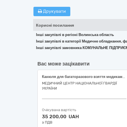
Друкувати
Корисні посилання
Інші закупівлі в регіоні Волинська область
Інші закупівлі в категорії Медичне обладнання, ф
Інші закупівлі замовника КОМУНАЛЬНЕ ПІДП
Вас може зацікавити
Канюля для багаторазового взяття медикаментів з антибактеріальним фільтром для фільтрації повітря та фільтром тонкої очистки розчину (червона)
МЕДИЧНИЙ ЦЕНТР НАЦІОНАЛЬНОЇ ГВАРДІЇ
УКРАЇНИ
Очікувана вартість
35 200,00 UAH
з ПДВ