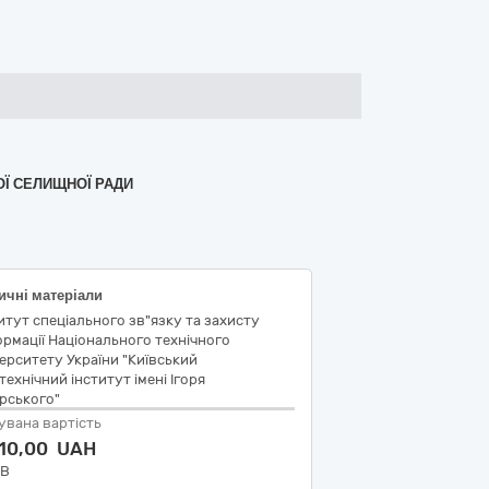
ОЇ СЕЛИЩНОЇ РАДИ
ичні матеріали
итут спеціального зв"язку та захисту
рмації Національного технічного
ерситету України "Київський
технічний інститут імені Ігоря
рського"
увана вартість
210,00 UAH
ДВ