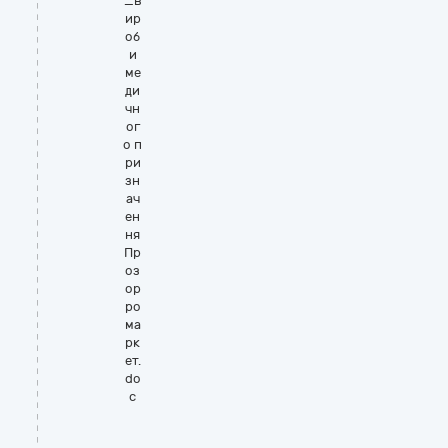
_в
ир
об
и
ме
ди
чн
ог
о п
ри
зн
ач
ен
ня
Пр
оз
ор
ро
ма
рк
ет.
do
c