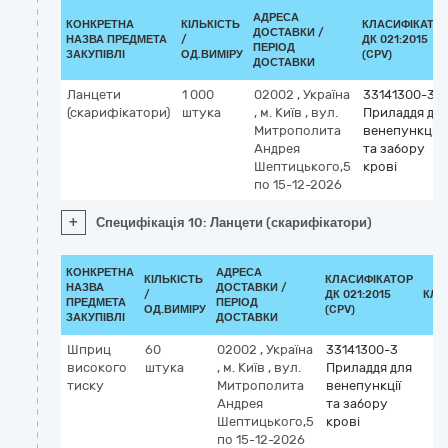
АДРЕСА
КОНКРЕТНА
КІЛЬКІСТЬ
КЛАСИФІКАТО
ДОСТАВКИ /
НАЗВА ПРЕДМЕТА
/
ДК 021:2015
ПЕРІОД
ЗАКУПІВЛІ
ОД.ВИМІРУ
(CPV)
ДОСТАВКИ
Ланцети
1 000
02002
,
Україна
33141300-3
(скарифікатори)
штука
,
м. Київ
,
вул.
Приладдя дл
Митрополита
венепункції
Андрея
та забору
Шептицького,5
крові
по 15-12-2026
+
Специфікація 10: Ланцети (скарифікатори)
КОНКРЕТНА
АДРЕСА
КІЛЬКІСТЬ
КЛАСИФІКАТОР
НАЗВА
ДОСТАВКИ /
/
ДК 021:2015
КЛА
ПРЕДМЕТА
ПЕРІОД
ОД.ВИМІРУ
(CPV)
ЗАКУПІВЛІ
ДОСТАВКИ
Шприц
60
02002
,
Україна
33141300-3
високого
штука
,
м. Київ
,
вул.
Приладдя для
тиску
Митрополита
венепункції
Андрея
та забору
Шептицького,5
крові
по 15-12-2026