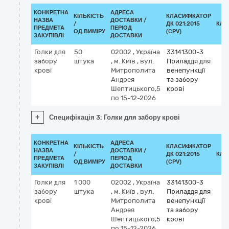
КОНКРЕТНА
АДРЕСА
КІЛЬКІСТЬ
КЛАСИФІКАТОР
НАЗВА
ДОСТАВКИ /
/
ДК 021:2015
КЛА
ПРЕДМЕТА
ПЕРІОД
ОД.ВИМІРУ
(CPV)
ЗАКУПІВЛІ
ДОСТАВКИ
Голки для
50
02002
,
Україна
33141300-3
забору
штука
,
м. Київ
,
вул.
Приладдя для
крові
Митрополита
венепункції
Андрея
та забору
Шептицького,5
крові
по 15-12-2026
+
Специфікація 3: Голки для забору крові
КОНКРЕТНА
АДРЕСА
КІЛЬКІСТЬ
КЛАСИФІКАТОР
НАЗВА
ДОСТАВКИ /
/
ДК 021:2015
КЛА
ПРЕДМЕТА
ПЕРІОД
ОД.ВИМІРУ
(CPV)
ЗАКУПІВЛІ
ДОСТАВКИ
Голки для
1 000
02002
,
Україна
33141300-3
забору
штука
,
м. Київ
,
вул.
Приладдя для
крові
Митрополита
венепункції
Андрея
та забору
Шептицького,5
крові
по 15-12-2026