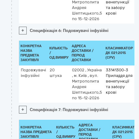
Митрополита
венепункції
Андрея
та забору
Шептицького,5
крові
по 15-12-2026
+
Специфікація 6: Подовжувачі інфузійні
КОНКРЕТНА
АДРЕСА
КІЛЬКІСТЬ
КЛАСИФІКАТОР
НАЗВА
ДОСТАВКИ /
/
ДК 021:2015
К
ПРЕДМЕТА
ПЕРІОД
ОД.ВИМІРУ
(CPV)
ЗАКУПІВЛІ
ДОСТАВКИ
Подовжувачі
20
02002
,
Україна
33141300-3
інфузійні
штука
,
м. Київ
,
вул.
Приладдя для
Митрополита
венепункції
Андрея
та забору
Шептицького,5
крові
по 15-12-2026
+
Специфікація 7: Подовжувачі інфузійні
АДРЕСА
КОНКРЕТНА
КІЛЬКІСТЬ
КЛАСИФІКАТО
ДОСТАВКИ /
НАЗВА ПРЕДМЕТА
/
ДК 021:2015
ПЕРІОД
ЗАКУПІВЛІ
ОД.ВИМІРУ
(CPV)