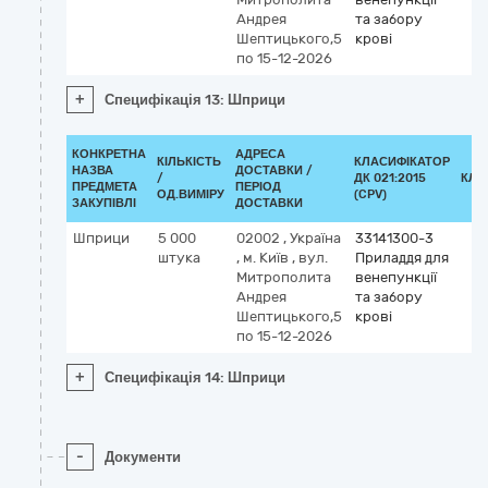
Андрея
та забору
Шептицького,5
крові
по 15-12-2026
+
Специфікація 13: Шприци
КОНКРЕТНА
АДРЕСА
КІЛЬКІСТЬ
КЛАСИФІКАТОР
НАЗВА
ДОСТАВКИ /
/
ДК 021:2015
КЛА
ПРЕДМЕТА
ПЕРІОД
ОД.ВИМІРУ
(CPV)
ЗАКУПІВЛІ
ДОСТАВКИ
Шприци
5 000
02002
,
Україна
33141300-3
штука
,
м. Київ
,
вул.
Приладдя для
Митрополита
венепункції
Андрея
та забору
Шептицького,5
крові
по 15-12-2026
+
Специфікація 14: Шприци
-
Документи