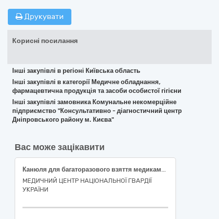
Друкувати
Корисні посилання
Інші закупівлі в регіоні Київська область
Інші закупівлі в категорії Медичне обладнання,
фармацевтична продукція та засоби особистої гігієни
Інші закупівлі замовника Комунальне некомерційне
підприємство "Консультативно - діагностичний центр
Дніпровського району м. Києва"
Вас може зацікавити
Канюля для багаторазового взяття медикаментів з антибактеріальним фільтром для фільтрації повітря та фільтром тонкої очистки розчину (червона)
МЕДИЧНИЙ ЦЕНТР НАЦІОНАЛЬНОЇ ГВАРДІЇ
УКРАЇНИ