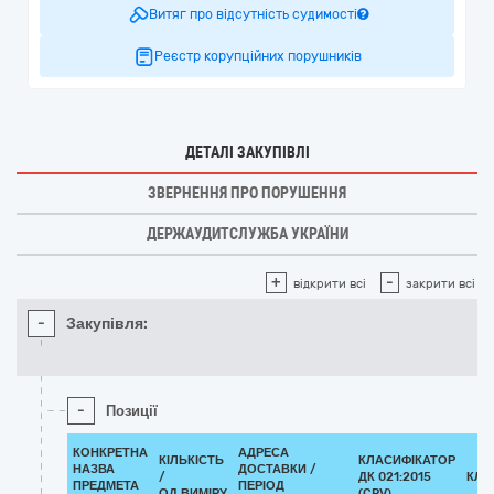
Витяг про відсутність судимості
Реєстр корупційних порушників
ДЕТАЛІ ЗАКУПІВЛІ
ЗВЕРНЕННЯ ПРО ПОРУШЕННЯ
ДЕРЖАУДИТСЛУЖБА УКРАЇНИ
+
-
відкрити всі
закрити всі
-
Закупівля:
-
Позиції
КОНКРЕТНА
АДРЕСА
КІЛЬКІСТЬ
КЛАСИФІКАТОР
НАЗВА
ДОСТАВКИ /
/
ДК 021:2015
КЛА
ПРЕДМЕТА
ПЕРІОД
ОД.ВИМІРУ
(CPV)