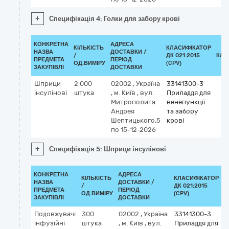
+
Специфікація 4: Голки для забору крові
КОНКРЕТНА
АДРЕСА
КІЛЬКІСТЬ
КЛАСИФІКАТОР
НАЗВА
ДОСТАВКИ /
/
ДК 021:2015
КЛА
ПРЕДМЕТА
ПЕРІОД
ОД.ВИМІРУ
(CPV)
ЗАКУПІВЛІ
ДОСТАВКИ
Шприци
2 000
02002
,
Україна
33141300-3
інсулінові
штука
,
м. Київ
,
вул.
Приладдя для
Митрополита
венепункції
Андрея
та забору
Шептицького,5
крові
по 15-12-2026
+
Специфікація 5: Шприци інсулінові
КОНКРЕТНА
АДРЕСА
КІЛЬКІСТЬ
КЛАСИФІКАТОР
НАЗВА
ДОСТАВКИ /
/
ДК 021:2015
К
ПРЕДМЕТА
ПЕРІОД
ОД.ВИМІРУ
(CPV)
ЗАКУПІВЛІ
ДОСТАВКИ
Подовжувачі
300
02002
,
Україна
33141300-3
інфузійні
штука
,
м. Київ
,
вул.
Приладдя для