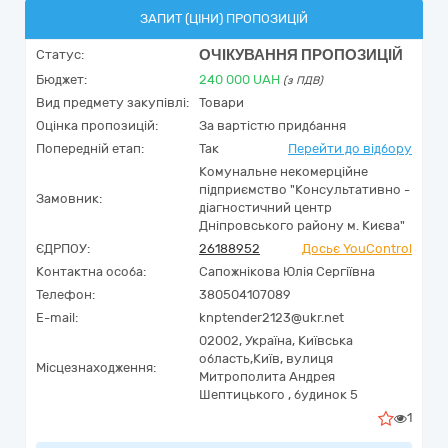
ЗАПИТ (ЦІНИ) ПРОПОЗИЦІЙ
ОЧІКУВАННЯ ПРОПОЗИЦІЙ
Статус:
Бюджет:
240 000
UAH
(з ПДВ)
Вид предмету закупівлі:
Товари
Оцінка пропозицій:
За вартістю придбання
Попередній етап:
Так
Перейти до відбору
Комунальне некомерційне
підприємство "Консультативно -
Замовник:
діагностичний центр
Дніпровського району м. Києва"
ЄДРПОУ:
26188952
Досьє YouControl
Контактна особа:
Сапожнікова Юлія Сергіївна
Телефон:
380504107089
E-mail:
knptender2123@ukr.net
02002,
Україна
,
Київська
область,
Київ,
вулиця
Місцезнаходження:
Митрополита Андрея
Шептицького , будинок 5
1