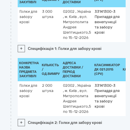
ЗАКУПІВЛІ
ДОСТАВКИ
Голки для
3 000
02002
,
Україна
33141300-3
забору
штука
,
м. Київ
,
вул.
Приладдя для
крові
Митрополита
венепункції
Андрея
та забору
Шептицького,5
крові
по 15-12-2026
+
Специфікація 1: Голки для забору крові
КОНКРЕТНА
АДРЕСА
КІЛЬКІСТЬ
КЛАСИФІКАТОР
НАЗВА
ДОСТАВКИ /
/
ДК 021:2015
КЛА
ПРЕДМЕТА
ПЕРІОД
ОД.ВИМІРУ
(CPV)
ЗАКУПІВЛІ
ДОСТАВКИ
Голки для
2 000
02002
,
Україна
33141300-3
забору
штука
,
м. Київ
,
вул.
Приладдя для
крові
Митрополита
венепункції
Андрея
та забору
Шептицького,5
крові
по 15-12-2026
+
Специфікація 2: Голки для забору крові