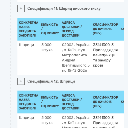
+
Специфікація 11: Шприц високого тиску
КОНКРЕТНА
АДРЕСА
КІЛЬКІСТЬ
КЛАСИФІКАТОР
НАЗВА
ДОСТАВКИ /
/
ДК 021:2015
КЛА
ПРЕДМЕТА
ПЕРІОД
ОД.ВИМІРУ
(CPV)
ЗАКУПІВЛІ
ДОСТАВКИ
Шприци
5 000
02002
,
Україна
33141300-3
штука
,
м. Київ
,
вул.
Приладдя для
Митрополита
венепункції
Андрея
та забору
Шептицького,5
крові
по 15-12-2026
+
Специфікація 12: Шприци
КОНКРЕТНА
АДРЕСА
КІЛЬКІСТЬ
КЛАСИФІКАТОР
НАЗВА
ДОСТАВКИ /
/
ДК 021:2015
КЛА
ПРЕДМЕТА
ПЕРІОД
ОД.ВИМІРУ
(CPV)
ЗАКУПІВЛІ
ДОСТАВКИ
Шприци
5 000
02002
,
Україна
33141300-3
штука
,
м. Київ
,
вул.
Приладдя для
Митрополита
венепункції