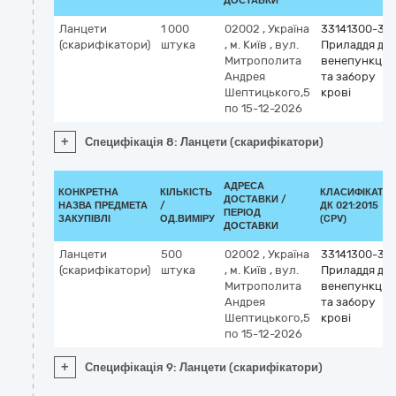
ДОСТАВКИ
Ланцети
1 000
02002
,
Україна
33141300-3
(скарифікатори)
штука
,
м. Київ
,
вул.
Приладдя дл
Митрополита
венепункції
Андрея
та забору
Шептицького,5
крові
по 15-12-2026
+
Специфікація 8: Ланцети (скарифікатори)
АДРЕСА
КОНКРЕТНА
КІЛЬКІСТЬ
КЛАСИФІКАТО
ДОСТАВКИ /
НАЗВА ПРЕДМЕТА
/
ДК 021:2015
ПЕРІОД
ЗАКУПІВЛІ
ОД.ВИМІРУ
(CPV)
ДОСТАВКИ
Ланцети
500
02002
,
Україна
33141300-3
(скарифікатори)
штука
,
м. Київ
,
вул.
Приладдя дл
Митрополита
венепункції
Андрея
та забору
Шептицького,5
крові
по 15-12-2026
+
Специфікація 9: Ланцети (скарифікатори)