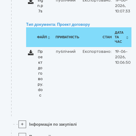
sig
публічний
Експортовано:
19-06-
n.p
2026,
7s
10:07:33
Тип документа: Проект договору
ДАТА
ФАЙЛ
ПРИВАТНІСТЬ
СТАН
ТА
ЧАС
Пр
публічний
Експортовано:
19-06-
ое
2026,
кт
10:06:50
до
го
во
ру.
do
c
+
Інформація по закупівлі