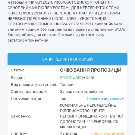
матеріали" НК 031:2024: A10010301 ОДНОКОМПОНЕНТНІ
СЕЧОПРИЙМАЧІ ПІСЛЯ УРОСТОМІЇ ДЛЯ НЕВТЯГНУТОЇ СТОМИ,
ПЛАСКІ A1002010401 УНІВЕРСАЛЬНІ ПЛАСТИНИ ДЛЯ СТОМИ
ЧЕРЕВНОЇ ПОРОЖНИНИ (КОЛО-, ІЛЕО-, УРОСТОМІЯ) ІЗ
НЕВТЯГНУТОЮ СТОМОЮ НК 024:2023: 58921 Сечоприймач зі
зливним краном без кріплення до пацієнта стерильний 31076
Калоприймач для кишкової стоми відкритого типу
багатокомпонентний
ЗАПИТ (ЦІНИ) ПРОПОЗИЦІЙ
ОЧІКУВАННЯ ПРОПОЗИЦІЙ
Статус:
Бюджет:
20 217
UAH
(з ПДВ)
Вид предмету закупівлі:
Товари
Оцінка пропозицій:
За вартістю придбання
Попередній етап:
Так
Перейти до відбору
КОМУНАЛЬНЕ НЕКОМЕРЦІЙНЕ
ПІДПРИЄМСТВО "ЦЕНТР
Замовник:
ПЕРВИННОЇ МЕДИКО-САНІТАРНОЇ
ДОПОМОГИ №4" КРИВОРІЗЬКОЇ
МІСЬКОЇ РАДИ
ЄДРПОУ:
37862114
Досьє YouControl