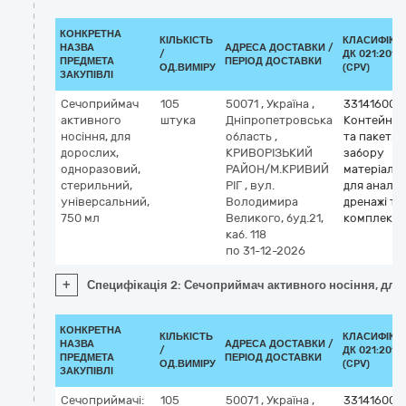
КОНКРЕТНА
КІЛЬКІСТЬ
КЛАСИФІКА
НАЗВА
АДРЕСА ДОСТАВКИ /
/
ДК 021:2015
ПРЕДМЕТА
ПЕРІОД ДОСТАВКИ
ОД.ВИМІРУ
(CPV)
ЗАКУПІВЛІ
Сечоприймач
105
50071
,
Україна
,
33141600-
активного
штука
Дніпропетровська
Контейне
носіння, для
область
,
та пакети 
дорослих,
КРИВОРІЗЬКИЙ
забору
одноразовий,
РАЙОН/М.КРИВИЙ
матеріалу
стерильний,
РІГ
,
вул.
для аналізі
універсальний,
Володимира
дренажі та
750 мл
Великого, буд.21,
комплекти
каб. 118
по 31-12-2026
+
Специфікація 2: Сечоприймач активного носіння, для
КОНКРЕТНА
КІЛЬКІСТЬ
КЛАСИФІКА
НАЗВА
АДРЕСА ДОСТАВКИ /
/
ДК 021:2015
ПРЕДМЕТА
ПЕРІОД ДОСТАВКИ
ОД.ВИМІРУ
(CPV)
ЗАКУПІВЛІ
Сечоприймачі:
105
50071
,
Україна
,
33141600-