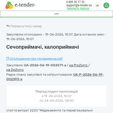
0 800 30 77 55
support@e-tender.ua
UK
Замовити дзвінок
Повернутись назад
Закупівлю оголошено - 19-06-2026, 10:07. Дата останніх змін -
19-06-2026, 10:07
Сечоприймачі, калоприймачі
Оголошення про проведення.pdf
Закупівля:
UA-2026-06-19-002071-a
/
на ProZorro
/
на DoZorro
Рядок плану закупівлі та обґрунтування:
UA-P-2026-06-19-
002393-a
Період подачі пропозицій
з 19-06-2026, 10:07
по 24-06-2026, 08:00
стаття витрат 2220 "Медикаменти та перев'язувальні