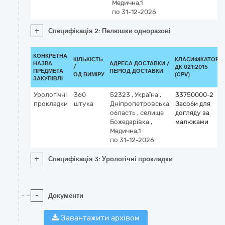
Медична,1
по 31-12-2026
+
Специфікація 2: Пелюшки одноразові
КОНКРЕТНА
КІЛЬКІСТЬ
КЛАСИФІКАТОР
НАЗВА
АДРЕСА ДОСТАВКИ /
/
ДК 021:2015
ПРЕДМЕТА
ПЕРІОД ДОСТАВКИ
ОД.ВИМІРУ
(CPV)
ЗАКУПІВЛІ
Урологічні
360
52323
,
Україна
,
33750000-2
прокладки
штука
Дніпропетровська
Засоби для
область
,
селище
догляду за
Божедарівка
,
малюками
Медична,1
по 31-12-2026
+
Специфікація 3: Урологічні прокладки
-
Документи
Завантажити архівом