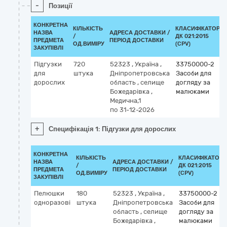
-
Позиції
КОНКРЕТНА
КІЛЬКІСТЬ
КЛАСИФІКАТОР
НАЗВА
АДРЕСА ДОСТАВКИ /
/
ДК 021:2015
ПРЕДМЕТА
ПЕРІОД ДОСТАВКИ
ОД.ВИМІРУ
(CPV)
ЗАКУПІВЛІ
Підгузки
720
52323
,
Україна
,
33750000-2
для
штука
Дніпропетровська
Засоби для
дорослих
область
,
селище
догляду за
Божедарівка
,
малюками
Медична,1
по 31-12-2026
+
Специфікація 1: Підгузки для дорослих
КОНКРЕТНА
КІЛЬКІСТЬ
КЛАСИФІКАТОР
НАЗВА
АДРЕСА ДОСТАВКИ /
/
ДК 021:2015
ПРЕДМЕТА
ПЕРІОД ДОСТАВКИ
ОД.ВИМІРУ
(CPV)
ЗАКУПІВЛІ
Пелюшки
180
52323
,
Україна
,
33750000-2
одноразові
штука
Дніпропетровська
Засоби для
область
,
селище
догляду за
Божедарівка
,
малюками