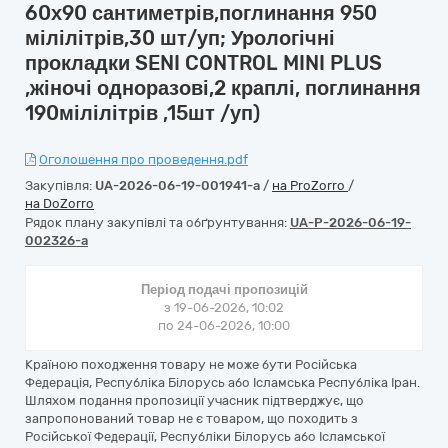
60х90 сантиметрів,поглинання 950
мілілітрів,30 шт/уп; Урологічні
прокладки SENI CONTROL MINI PLUS
,жіночі одноразові,2 краплі, поглинання
190мілілітрів ,15шт /уп)
Оголошення про проведення.pdf
Закупівля:
UA-2026-06-19-001941-a
/
на ProZorro
/
на DoZorro
Рядок плану закупівлі та обґрунтування:
UA-P-2026-06-19-
002326-a
Період подачі пропозицій
з 19-06-2026, 10:02
по 24-06-2026, 10:00
Країною походження товару не може бути Російська
Федерація, Республіка Білорусь або Ісламська Республіка Іран.
Шляхом подання пропозиції учасник підтверджує, що
запропонований товар не є товаром, що походить з
Російської Федерації, Республіки Білорусь або Ісламської