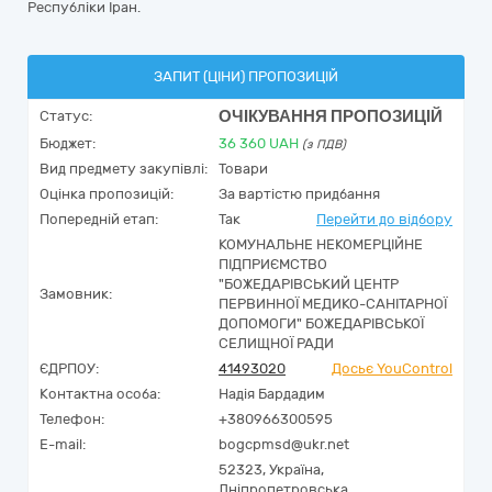
Республіки Іран.
ЗАПИТ (ЦІНИ) ПРОПОЗИЦІЙ
ОЧІКУВАННЯ ПРОПОЗИЦІЙ
Статус:
Бюджет:
36 360
UAH
(з ПДВ)
Вид предмету закупівлі:
Товари
Оцінка пропозицій:
За вартістю придбання
Попередній етап:
Так
Перейти до відбору
КОМУНАЛЬНЕ НЕКОМЕРЦІЙНЕ
ПІДПРИЄМСТВО
"БОЖЕДАРІВСЬКИЙ ЦЕНТР
Замовник:
ПЕРВИННОЇ МЕДИКО-САНІТАРНОЇ
ДОПОМОГИ" БОЖЕДАРІВСЬКОЇ
СЕЛИЩНОЇ РАДИ
ЄДРПОУ:
41493020
Досьє YouControl
Контактна особа:
Надія Бардадим
Телефон:
+380966300595
E-mail:
bogcpmsd@ukr.net
52323,
Україна
,
Дніпропетровська