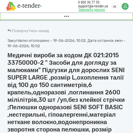
0 800 30 77 55
support@e-tender.ua
UK
Замовити дзвінок
Повернутись назад
Закупівлю оголошено - 19-06-2026, 10:02. Дата останніх змін -
19-06-2026, 10:02
Медичні вироби за кодом ДК 021:2015
33750000-2 " Засоби для догляду за
малюками" Підгузки для дорослих SENI
SUPER LARGE ,розмір L,охоплення талії
від 100 до 150 сантиметрів,6
крапель,одноразові ,поглинання 2600
мілілітрів,30 шт /уп,без клейкої стрічки
;Пелюшки одноразові SENI SOFT BASIC
,нестерильні, гіпоалергенні,матеріал
неткане волокно,водонепроникна
зворотня сторона пелюшки, розмір